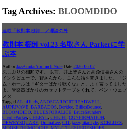
Tag Archives:
BLOOMDIDO
連載「教則本 棚卸」／理論の外
教則本 棚卸 vol.23 名取さん Parkerに学
ぶ本
Author
JazzGuitarYorimichiNote
Date
2026-06-07
久しぶりの棚卸です。 以前、井上智さんと高免信喜さんの
インタビューで、智さんから、こんな話を聞きました。「ジ
ム・ホールは『ギターばかり聴くな』と、よく言ってました
よ。管楽器ばかりのカセットテープをくれて。ベン・ウェブ
スタ
Tagged
AllenHinds
,
ANOSCARFORTREADWELL
,
AUPRIVAVE
,
BARBADOS
,
Berklee
,
BilliesBounce
,
BLOOMDIDO
,
BLUESFORALICE
,
BruceSaunders
,
CharlieParker
,
CHERYL
,
CHICHI
,
CONFIRMATION
,
DEWEYSQUARE
,
DonnaLee
,
GIT
,
jazzguitarstyle
,
KCBLUES
,
MOOSETHEMOOCHE
,
MYLITTLESUEDESHOES
,