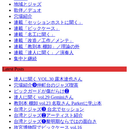
地域とジャズ
歌伴／デュオ
穴場紹介
連載「セッションホストに聞く」
連載「ピックケース」
連載「名工に聞く」
連載「改造／工作／メンテ」
連載「教則本 棚卸」／理論の外
連載「達人に聞く」／演奏人
集中と継続
Latest Posts
達人に聞く VOL.30 露木達也さん
穴場紹介❾仲町台のジャズ喫茶
ピックガードが傷だらけ❷
達人に聞く vol.29 Geminiさん
教則本 棚卸 vol.23 名取さん Parkerに学ぶ本
台湾とジャズ❸ 台北でセッション
台湾とジャズ❷アーティスト紹介
台湾とジャズ❶黎明期ならではの面白さ
故宮博物院でピックケース vol.16