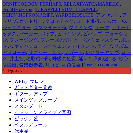
ORNITHOLOGY
,
PERHAPS
,
RELAXINATCAMARILLO
,
ScottHenderson
,
SCRAPPLEFROMTHEAPPLE
,
THRIVINGFROMARIFF
,
YARDBIRDSUITE
,
アクセント
,
ア
ドリブ
,
カントリー
,
クロマチック
,
コード進行
,
ジムホール
,
ジャズギター
,
スタンダード編
,
タイミング
,
テーマ
,
テナーサ
ックス
,
パーカー
,
バップ
,
ピッキング
,
ビバップ
,
フュージョ
ン
,
フレージング
,
フレーズの切り方
,
ベンウェブスター
,
ボス
トン
,
ヤマハミュージックエンタテイメント
,
ライブ
,
リズム
アプローチ
,
リズムチェンジ
,
レガート
,
レスターヤング
,
ロッ
ク
,
井上智
,
名取穣一郎
,
呼吸の位置
,
延々と弾き続ける
,
歌心
,
管楽器
,
管楽器奏者
,
耳コピ
,
高免信喜
|
Leave a comment
|
Categories
WEB／サロン
ガットギター関連
ギター／アンプ
スイング／グルーブ
スタンダード
セッション／ライブ／音源
ピック／弦
ペダル／ツール
代用品