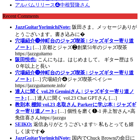
アルバムリリース❹中根賢隆さん
Recent Comments
JazzGuitarYorimichiNote:
阪田さま。メッセージありが
とうございます。書き込みに�
穴場紹介❾仲町台のジャズ喫茶 | ジャズギター寄り道
ノート:
[…] 京都とジャズ❷創業51年のジャズ喫茶
https://jazzguitarno
阪田悦也:
こんにちは。はじめまして。 ギター歴は５
０年以上と長い
穴場紹介❾仲町台のジャズ喫茶 | ジャズギター寄り道
ノート:
[…] 穴場紹介❹ジャズ喫茶ベイシー
https://jazzguitarnote.info/
達人に聞く vol.29 Geminiさん | ジャズギター寄り道ノ
ート:
[…] 達人に聞く vol.23 Chat GPTさん […]
教則本 棚卸 vol.23 名取さん Parkerに学ぶ本 | ジャズギ
ター寄り道ノート:
[…] 個性を磨く❶-1 井上智さん×高
免信喜さんhttps://jazzgu
SEIKO:
返信ありがとうございます✨ 私もとっても嬉
しく涙です�
JazzGuitarYorimichiNote:
国内でChuck Brownの命日に