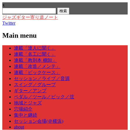
x
検
索:
ジャズギター寄り道ノート
Twitter
Main menu
Skip
連載「達人に聞く」
to
連載「名工に聞く」
content
連載「教則本 棚卸」
連載「改造／メンテ」
連載「ピックケース」
セッション／ライブ／音源
スイング／グルーブ
ギター／アンプ
ペダル／ツール／ピック／弦
地域とジャズ
穴場紹介
集中と継続
セッション会場(＠横浜)
about