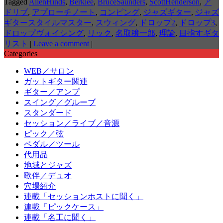
Tagged
AllenHinds
,
Berklee
,
BruceSaunders
,
ScottHenderson
,
ア
ドリブ
,
アプローチノート
,
コンピング
,
ジャズギター
,
ジャズ
ギタースタイルマスター
,
スウィング
,
ドロップ2
,
ドロップ3
,
ドロップヴォイシング
,
リック
,
名取穣一郎
,
理論
,
目指すギタ
リスト
|
Leave a comment
|
Categories
WEB／サロン
ガットギター関連
ギター／アンプ
スイング／グルーブ
スタンダード
セッション／ライブ／音源
ピック／弦
ペダル／ツール
代用品
地域とジャズ
歌伴／デュオ
穴場紹介
連載「セッションホストに聞く」
連載「ピックケース」
連載「名工に聞く」