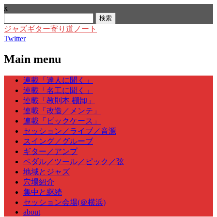
x
検
索:
ジャズギター寄り道ノート
Twitter
Main menu
Skip
連載「達人に聞く」
to
連載「名工に聞く」
content
連載「教則本 棚卸」
連載「改造／メンテ」
連載「ピックケース」
セッション／ライブ／音源
スイング／グルーブ
ギター／アンプ
ペダル／ツール／ピック／弦
地域とジャズ
穴場紹介
集中と継続
セッション会場(＠横浜)
about