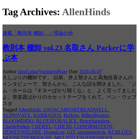
Tag Archives:
AllenHinds
連載「教則本 棚卸」／理論の外
教則本 棚卸 vol.23 名取さん Parkerに学
ぶ本
Author
JazzGuitarYorimichiNote
Date
2026-06-07
久しぶりの棚卸です。 以前、井上智さんと高免信喜さんの
インタビューで、智さんから、こんな話を聞きました。「ジ
ム・ホールは『ギターばかり聴くな』と、よく言ってました
よ。管楽器ばかりのカセットテープをくれて。ベン・ウェブ
スタ
Tagged
AllenHinds
,
ANOSCARFORTREADWELL
,
AUPRIVAVE
,
BARBADOS
,
Berklee
,
BilliesBounce
,
BLOOMDIDO
,
BLUESFORALICE
,
BruceSaunders
,
CharlieParker
,
CHERYL
,
CHICHI
,
CONFIRMATION
,
DEWEYSQUARE
,
DonnaLee
,
GIT
,
jazzguitarstyle
,
KCBLUES
,
MOOSETHEMOOCHE
,
MYLITTLESUEDESHOES
,