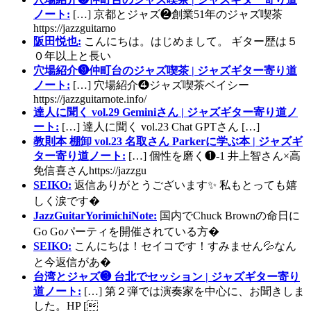
ノート:
[…] 京都とジャズ❷創業51年のジャズ喫茶
https://jazzguitarno
阪田悦也:
こんにちは。はじめまして。 ギター歴は５
０年以上と長い
穴場紹介❾仲町台のジャズ喫茶 | ジャズギター寄り道
ノート:
[…] 穴場紹介❹ジャズ喫茶ベイシー
https://jazzguitarnote.info/
達人に聞く vol.29 Geminiさん | ジャズギター寄り道ノ
ート:
[…] 達人に聞く vol.23 Chat GPTさん […]
教則本 棚卸 vol.23 名取さん Parkerに学ぶ本 | ジャズギ
ター寄り道ノート:
[…] 個性を磨く❶-1 井上智さん×高
免信喜さんhttps://jazzgu
SEIKO:
返信ありがとうございます✨ 私もとっても嬉
しく涙です�
JazzGuitarYorimichiNote:
国内でChuck Brownの命日に
Go Goパーティを開催されている方�
SEIKO:
こんにちは！セイコです！すみません💦なん
と今返信があ�
台湾とジャズ❸ 台北でセッション | ジャズギター寄り
道ノート:
[…] 第２弾では演奏家を中心に、お聞きしま
した。HP [