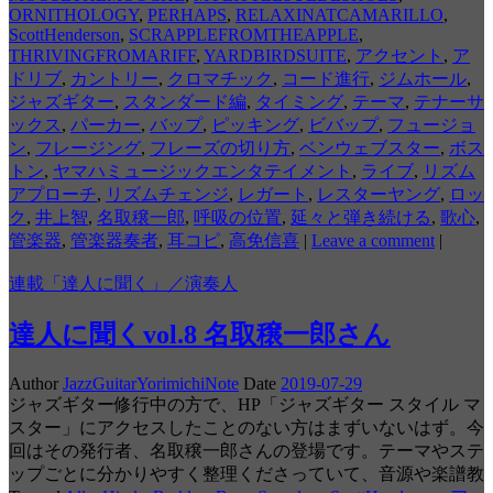
ORNITHOLOGY
,
PERHAPS
,
RELAXINATCAMARILLO
,
ScottHenderson
,
SCRAPPLEFROMTHEAPPLE
,
THRIVINGFROMARIFF
,
YARDBIRDSUITE
,
アクセント
,
ア
ドリブ
,
カントリー
,
クロマチック
,
コード進行
,
ジムホール
,
ジャズギター
,
スタンダード編
,
タイミング
,
テーマ
,
テナーサ
ックス
,
パーカー
,
バップ
,
ピッキング
,
ビバップ
,
フュージョ
ン
,
フレージング
,
フレーズの切り方
,
ベンウェブスター
,
ボス
トン
,
ヤマハミュージックエンタテイメント
,
ライブ
,
リズム
アプローチ
,
リズムチェンジ
,
レガート
,
レスターヤング
,
ロッ
ク
,
井上智
,
名取穣一郎
,
呼吸の位置
,
延々と弾き続ける
,
歌心
,
管楽器
,
管楽器奏者
,
耳コピ
,
高免信喜
|
Leave a comment
|
連載「達人に聞く」／演奏人
達人に聞くvol.8 名取穣一郎さん
Author
JazzGuitarYorimichiNote
Date
2019-07-29
ジャズギター修行中の方で、HP「ジャズギター スタイル マ
スター」にアクセスしたことのない方はまずいないはず。今
回はその発行者、名取穣一郎さんの登場です。テーマやステ
ップごとに分かりやすく整理くださっていて、音源や楽譜教