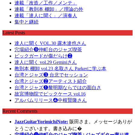
連載「改造／工作／メンテ」
連載「教則本 棚卸」／理論の外
連載「達人に聞く」／演奏人
集中と継続
Latest Posts
達人に聞く VOL.30 露木達也さん
穴場紹介❾仲町台のジャズ喫茶
ピックガードが傷だらけ❷
達人に聞く vol.29 Geminiさん
教則本 棚卸 vol.23 名取さん Parkerに学ぶ本
台湾とジャズ❸ 台北でセッション
台湾とジャズ❷アーティスト紹介
台湾とジャズ❶黎明期ならではの面白さ
故宮博物院でピックケース vol.16
アルバムリリース❹中根賢隆さん
Recent Comments
JazzGuitarYorimichiNote:
阪田さま。メッセージありが
とうございます。書き込みに�
穴場紹介❾仲町台のジャズ喫茶 | ジャズギター寄り道