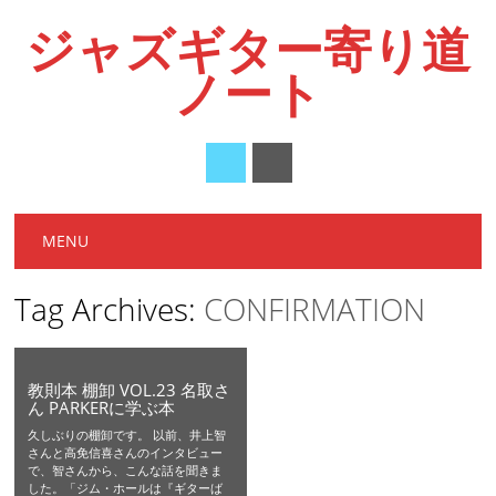
ジャズギター寄り道
ノート
Main menu
Skip
MENU
to
content
Tag Archives:
CONFIRMATION
教則本 棚卸 VOL.23 名取さ
ん PARKERに学ぶ本
久しぶりの棚卸です。 以前、井上智
さんと高免信喜さんのインタビュー
で、智さんから、こんな話を聞きま
した。「ジム・ホールは『ギターば