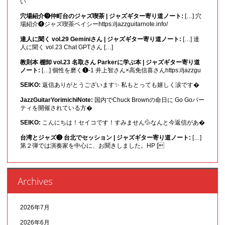
い
穴場紹介❾仲町台のジャズ喫茶 | ジャズギター寄り道ノート:
[…] 穴
場紹介❹ジャズ喫茶ベイシーhttps://jazzguitarnote.info/
達人に聞く vol.29 Geminiさん | ジャズギター寄り道ノート:
[…] 達
人に聞く vol.23 Chat GPTさん […]
教則本 棚卸 vol.23 名取さん Parkerに学ぶ本 | ジャズギター寄り道
ノート:
[…] 個性を磨く❶-1 井上智さん×高免信喜さんhttps://jazzgu
SEIKO:
返信ありがとうございます✨ 私もとっても嬉しく涙です�
JazzGuitarYorimichiNote:
国内でChuck Brownの命日に Go Goパー
ティを開催されている方�
SEIKO:
こんにちは！セイコです！すみません💦なんと今返信があ�
台湾とジャズ❸ 台北でセッション | ジャズギター寄り道ノート:
[…]
第２弾では演奏家を中心に、お聞きしました。HP [
Archives
2026年7月
2026年6月