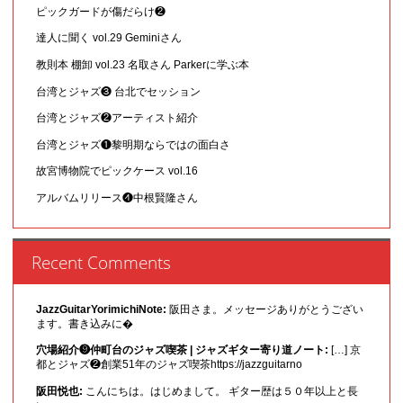
ピックガードが傷だらけ❷
達人に聞く vol.29 Geminiさん
教則本 棚卸 vol.23 名取さん Parkerに学ぶ本
台湾とジャズ❸ 台北でセッション
台湾とジャズ❷アーティスト紹介
台湾とジャズ❶黎明期ならではの面白さ
故宮博物院でピックケース vol.16
アルバムリリース❹中根賢隆さん
Recent Comments
JazzGuitarYorimichiNote:
阪田さま。メッセージありがとうござい
ます。書き込みに�
穴場紹介❾仲町台のジャズ喫茶 | ジャズギター寄り道ノート:
[…] 京
都とジャズ❷創業51年のジャズ喫茶https://jazzguitarno
阪田悦也:
こんにちは。はじめまして。 ギター歴は５０年以上と長