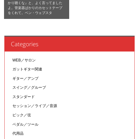
かり聴くな』と、よく言ってました
よ。管楽器ばかりのカセットテープ
をくれて。ベン・ウェブスタ
Categories
WEB／サロン
ガットギター関連
ギター／アンプ
スイング／グルーブ
スタンダード
セッション／ライブ／音源
ピック／弦
ペダル／ツール
代用品