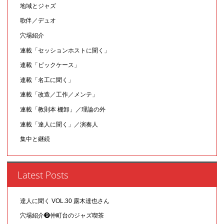
地域とジャズ
歌伴／デュオ
穴場紹介
連載「セッションホストに聞く」
連載「ピックケース」
連載「名工に聞く」
連載「改造／工作／メンテ」
連載「教則本 棚卸」／理論の外
連載「達人に聞く」／演奏人
集中と継続
Latest Posts
達人に聞く VOL.30 露木達也さん
穴場紹介❾仲町台のジャズ喫茶