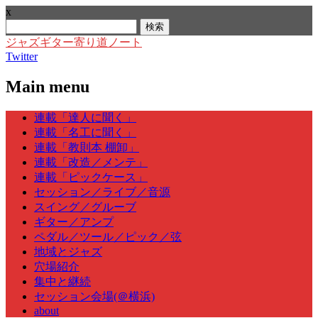
x
検
索:
ジャズギター寄り道ノート
Twitter
Main menu
Skip
連載「達人に聞く」
to
連載「名工に聞く」
content
連載「教則本 棚卸」
連載「改造／メンテ」
連載「ピックケース」
セッション／ライブ／音源
スイング／グルーブ
ギター／アンプ
ペダル／ツール／ピック／弦
地域とジャズ
穴場紹介
集中と継続
セッション会場(＠横浜)
about