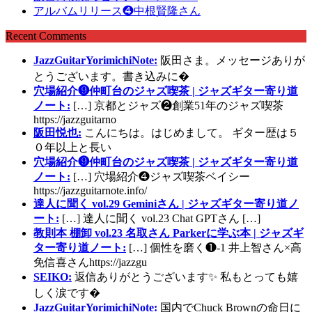
アルバムリリース❹中根賢隆さん
Recent Comments
JazzGuitarYorimichiNote:
阪田さま。メッセージありが
とうございます。書き込みに�
穴場紹介❾仲町台のジャズ喫茶 | ジャズギター寄り道
ノート:
[…] 京都とジャズ❷創業51年のジャズ喫茶
https://jazzguitarno
阪田悦也:
こんにちは。はじめまして。 ギター歴は５
０年以上と長い
穴場紹介❾仲町台のジャズ喫茶 | ジャズギター寄り道
ノート:
[…] 穴場紹介❹ジャズ喫茶ベイシー
https://jazzguitarnote.info/
達人に聞く vol.29 Geminiさん | ジャズギター寄り道ノ
ート:
[…] 達人に聞く vol.23 Chat GPTさん […]
教則本 棚卸 vol.23 名取さん Parkerに学ぶ本 | ジャズギ
ター寄り道ノート:
[…] 個性を磨く❶-1 井上智さん×高
免信喜さんhttps://jazzgu
SEIKO:
返信ありがとうございます✨ 私もとっても嬉
しく涙です�
JazzGuitarYorimichiNote:
国内でChuck Brownの命日に