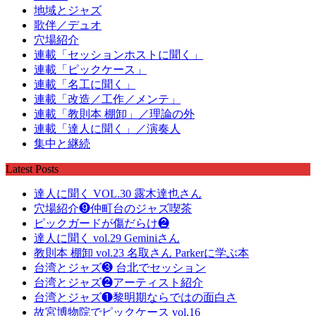
地域とジャズ
歌伴／デュオ
穴場紹介
連載「セッションホストに聞く」
連載「ピックケース」
連載「名工に聞く」
連載「改造／工作／メンテ」
連載「教則本 棚卸」／理論の外
連載「達人に聞く」／演奏人
集中と継続
Latest Posts
達人に聞く VOL.30 露木達也さん
穴場紹介❾仲町台のジャズ喫茶
ピックガードが傷だらけ❷
達人に聞く vol.29 Geminiさん
教則本 棚卸 vol.23 名取さん Parkerに学ぶ本
台湾とジャズ❸ 台北でセッション
台湾とジャズ❷アーティスト紹介
台湾とジャズ❶黎明期ならではの面白さ
故宮博物院でピックケース vol.16