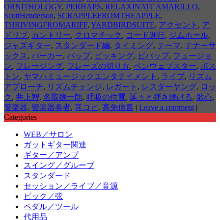
ORNITHOLOGY
,
PERHAPS
,
RELAXINATCAMARILLO
,
ScottHenderson
,
SCRAPPLEFROMTHEAPPLE
,
THRIVINGFROMARIFF
,
YARDBIRDSUITE
,
アクセント
,
ア
ドリブ
,
カントリー
,
クロマチック
,
コード進行
,
ジムホール
,
ジャズギター
,
スタンダード編
,
タイミング
,
テーマ
,
テナーサ
ックス
,
パーカー
,
バップ
,
ピッキング
,
ビバップ
,
フュージョ
ン
,
フレージング
,
フレーズの切り方
,
ベンウェブスター
,
ボス
トン
,
ヤマハミュージックエンタテイメント
,
ライブ
,
リズム
アプローチ
,
リズムチェンジ
,
レガート
,
レスターヤング
,
ロッ
ク
,
井上智
,
名取穣一郎
,
呼吸の位置
,
延々と弾き続ける
,
歌心
,
管楽器
,
管楽器奏者
,
耳コピ
,
高免信喜
|
Leave a comment
|
Categories
WEB／サロン
ガットギター関連
ギター／アンプ
スイング／グルーブ
スタンダード
セッション／ライブ／音源
ピック／弦
ペダル／ツール
代用品