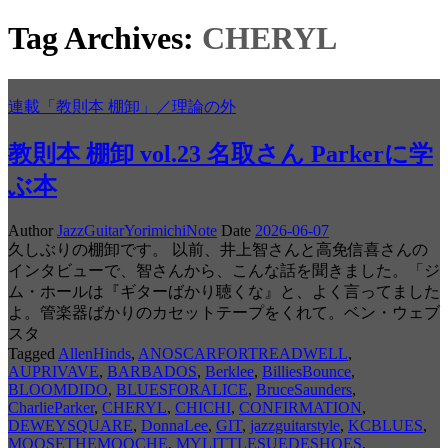
Tag Archives:
CHERYL
連載「教則本 棚卸」／理論の外
教則本 棚卸 vol.23 名取さん Parkerに学
ぶ本
Author
JazzGuitarYorimichiNote
Date
2026-06-07
久しぶりの棚卸です。 以前、井上智さんと高免信喜さんの
インタビューで、智さんから、こんな話を聞きました。「ジ
ム・ホールは『ギターばかり聴くな』と、よく言ってました
よ。管楽器ばかりのカセットテープをくれて。ベン・ウェブ
スタ
Tagged
AllenHinds
,
ANOSCARFORTREADWELL
,
AUPRIVAVE
,
BARBADOS
,
Berklee
,
BilliesBounce
,
BLOOMDIDO
,
BLUESFORALICE
,
BruceSaunders
,
CharlieParker
,
CHERYL
,
CHICHI
,
CONFIRMATION
,
DEWEYSQUARE
,
DonnaLee
,
GIT
,
jazzguitarstyle
,
KCBLUES
,
MOOSETHEMOOCHE
,
MYLITTLESUEDESHOES
,