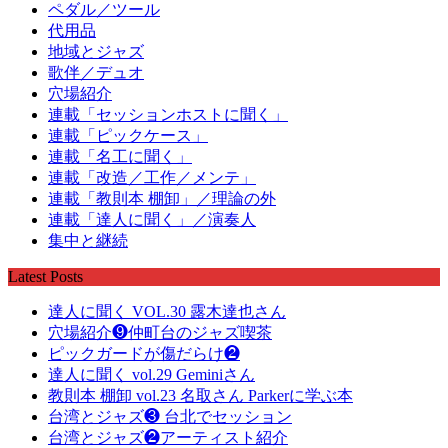
ペダル／ツール
代用品
地域とジャズ
歌伴／デュオ
穴場紹介
連載「セッションホストに聞く」
連載「ピックケース」
連載「名工に聞く」
連載「改造／工作／メンテ」
連載「教則本 棚卸」／理論の外
連載「達人に聞く」／演奏人
集中と継続
Latest Posts
達人に聞く VOL.30 露木達也さん
穴場紹介❾仲町台のジャズ喫茶
ピックガードが傷だらけ❷
達人に聞く vol.29 Geminiさん
教則本 棚卸 vol.23 名取さん Parkerに学ぶ本
台湾とジャズ❸ 台北でセッション
台湾とジャズ❷アーティスト紹介