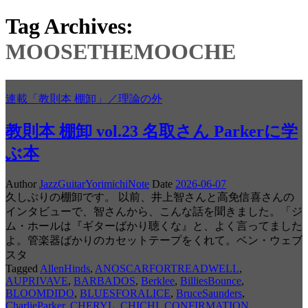
Tag Archives:
MOOSETHEMOOCHE
連載「教則本 棚卸」／理論の外
教則本 棚卸 vol.23 名取さん Parkerに学
ぶ本
Author
JazzGuitarYorimichiNote
Date
2026-06-07
久しぶりの棚卸です。 以前、井上智さんと高免信喜さんの
インタビューで、智さんから、こんな話を聞きました。「ジ
ム・ホールは『ギターばかり聴くな』と、よく言ってました
よ。管楽器ばかりのカセットテープをくれて。ベン・ウェブ
スタ
Tagged
AllenHinds
,
ANOSCARFORTREADWELL
,
AUPRIVAVE
,
BARBADOS
,
Berklee
,
BilliesBounce
,
BLOOMDIDO
,
BLUESFORALICE
,
BruceSaunders
,
CharlieParker
,
CHERYL
,
CHICHI
,
CONFIRMATION
,