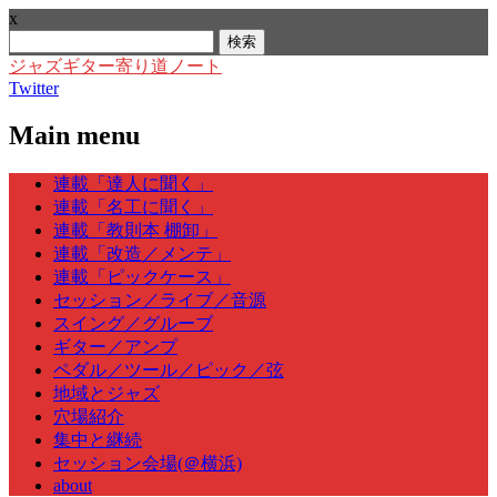
x
検
索:
ジャズギター寄り道ノート
Twitter
Main menu
Skip
連載「達人に聞く」
to
連載「名工に聞く」
content
連載「教則本 棚卸」
連載「改造／メンテ」
連載「ピックケース」
セッション／ライブ／音源
スイング／グルーブ
ギター／アンプ
ペダル／ツール／ピック／弦
地域とジャズ
穴場紹介
集中と継続
セッション会場(＠横浜)
about