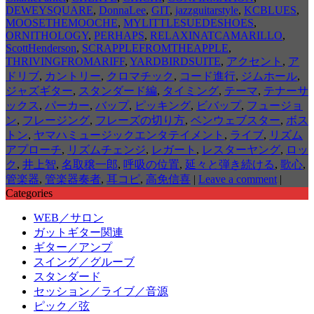
DEWEYSQUARE
,
DonnaLee
,
GIT
,
jazzguitarstyle
,
KCBLUES
,
MOOSETHEMOOCHE
,
MYLITTLESUEDESHOES
,
ORNITHOLOGY
,
PERHAPS
,
RELAXINATCAMARILLO
,
ScottHenderson
,
SCRAPPLEFROMTHEAPPLE
,
THRIVINGFROMARIFF
,
YARDBIRDSUITE
,
アクセント
,
ア
ドリブ
,
カントリー
,
クロマチック
,
コード進行
,
ジムホール
,
ジャズギター
,
スタンダード編
,
タイミング
,
テーマ
,
テナーサ
ックス
,
パーカー
,
バップ
,
ピッキング
,
ビバップ
,
フュージョ
ン
,
フレージング
,
フレーズの切り方
,
ベンウェブスター
,
ボス
トン
,
ヤマハミュージックエンタテイメント
,
ライブ
,
リズム
アプローチ
,
リズムチェンジ
,
レガート
,
レスターヤング
,
ロッ
ク
,
井上智
,
名取穣一郎
,
呼吸の位置
,
延々と弾き続ける
,
歌心
,
管楽器
,
管楽器奏者
,
耳コピ
,
高免信喜
|
Leave a comment
|
Categories
WEB／サロン
ガットギター関連
ギター／アンプ
スイング／グルーブ
スタンダード
セッション／ライブ／音源
ピック／弦