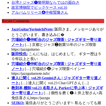
台湾とジャズ❶黎明期ならではの面白さ
故宮博物院でピックケース vol.16
アルバムリリース❹中根賢隆さん
Recent Comments
JazzGuitarYorimichiNote:
阪田さま。メッセージありが
とうございます。書き込みに�
穴場紹介❾仲町台のジャズ喫茶 | ジャズギター寄り道
ノート:
[…] 京都とジャズ❷創業51年のジャズ喫茶
https://jazzguitarno
阪田悦也:
こんにちは。はじめまして。 ギター歴は５
０年以上と長い
穴場紹介❾仲町台のジャズ喫茶 | ジャズギター寄り道
ノート:
[…] 穴場紹介❹ジャズ喫茶ベイシー
https://jazzguitarnote.info/
達人に聞く vol.29 Geminiさん | ジャズギター寄り道ノ
ート:
[…] 達人に聞く vol.23 Chat GPTさん […]
教則本 棚卸 vol.23 名取さん Parkerに学ぶ本 | ジャズギ
ター寄り道ノート:
[…] 個性を磨く❶-1 井上智さん×高
免信喜さんhttps://jazzgu
SEIKO:
返信ありがとうございます✨ 私もとっても嬉