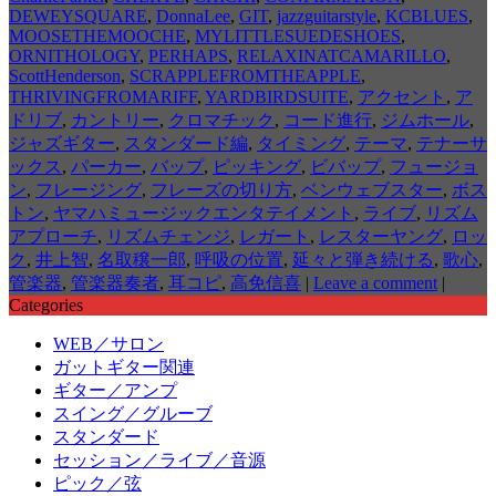
DEWEYSQUARE
,
DonnaLee
,
GIT
,
jazzguitarstyle
,
KCBLUES
,
MOOSETHEMOOCHE
,
MYLITTLESUEDESHOES
,
ORNITHOLOGY
,
PERHAPS
,
RELAXINATCAMARILLO
,
ScottHenderson
,
SCRAPPLEFROMTHEAPPLE
,
THRIVINGFROMARIFF
,
YARDBIRDSUITE
,
アクセント
,
ア
ドリブ
,
カントリー
,
クロマチック
,
コード進行
,
ジムホール
,
ジャズギター
,
スタンダード編
,
タイミング
,
テーマ
,
テナーサ
ックス
,
パーカー
,
バップ
,
ピッキング
,
ビバップ
,
フュージョ
ン
,
フレージング
,
フレーズの切り方
,
ベンウェブスター
,
ボス
トン
,
ヤマハミュージックエンタテイメント
,
ライブ
,
リズム
アプローチ
,
リズムチェンジ
,
レガート
,
レスターヤング
,
ロッ
ク
,
井上智
,
名取穣一郎
,
呼吸の位置
,
延々と弾き続ける
,
歌心
,
管楽器
,
管楽器奏者
,
耳コピ
,
高免信喜
|
Leave a comment
|
Categories
WEB／サロン
ガットギター関連
ギター／アンプ
スイング／グルーブ
スタンダード
セッション／ライブ／音源
ピック／弦