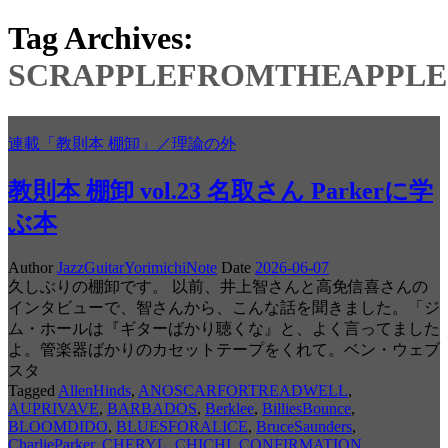
Tag Archives:
SCRAPPLEFROMTHEAPPLE
連載「教則本 棚卸」／理論の外
教則本 棚卸 vol.23 名取さん Parkerに学
ぶ本
Author
JazzGuitarYorimichiNote
Date
2026-06-07
久しぶりの棚卸です。 以前、井上智さんと高免信喜さんの
インタビューで、智さんから、こんな話を聞きました。「ジ
ム・ホールは『ギターばかり聴くな』と、よく言ってました
よ。管楽器ばかりのカセットテープをくれて。ベン・ウェブ
スタ
Tagged
AllenHinds
,
ANOSCARFORTREADWELL
,
AUPRIVAVE
,
BARBADOS
,
Berklee
,
BilliesBounce
,
BLOOMDIDO
,
BLUESFORALICE
,
BruceSaunders
,
CharlieParker
,
CHERYL
,
CHICHI
,
CONFIRMATION
,