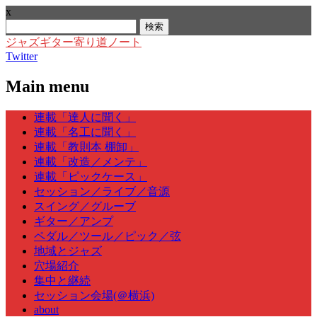
x
検
索:
ジャズギター寄り道ノート
Twitter
Main menu
Skip
連載「達人に聞く」
to
連載「名工に聞く」
content
連載「教則本 棚卸」
連載「改造／メンテ」
連載「ピックケース」
セッション／ライブ／音源
スイング／グルーブ
ギター／アンプ
ペダル／ツール／ピック／弦
地域とジャズ
穴場紹介
集中と継続
セッション会場(＠横浜)
about