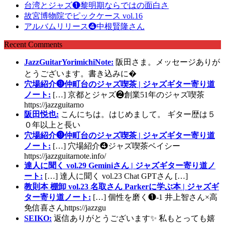
台湾とジャズ❶黎明期ならではの面白さ
故宮博物院でピックケース vol.16
アルバムリリース❹中根賢隆さん
Recent Comments
JazzGuitarYorimichiNote:
阪田さま。メッセージありが
とうございます。書き込みに�
穴場紹介❾仲町台のジャズ喫茶 | ジャズギター寄り道
ノート:
[…] 京都とジャズ❷創業51年のジャズ喫茶
https://jazzguitarno
阪田悦也:
こんにちは。はじめまして。 ギター歴は５
０年以上と長い
穴場紹介❾仲町台のジャズ喫茶 | ジャズギター寄り道
ノート:
[…] 穴場紹介❹ジャズ喫茶ベイシー
https://jazzguitarnote.info/
達人に聞く vol.29 Geminiさん | ジャズギター寄り道ノ
ート:
[…] 達人に聞く vol.23 Chat GPTさん […]
教則本 棚卸 vol.23 名取さん Parkerに学ぶ本 | ジャズギ
ター寄り道ノート:
[…] 個性を磨く❶-1 井上智さん×高
免信喜さんhttps://jazzgu
SEIKO:
返信ありがとうございます✨ 私もとっても嬉