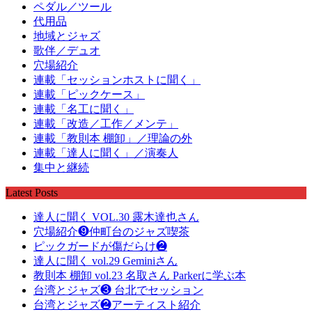
ペダル／ツール
代用品
地域とジャズ
歌伴／デュオ
穴場紹介
連載「セッションホストに聞く」
連載「ピックケース」
連載「名工に聞く」
連載「改造／工作／メンテ」
連載「教則本 棚卸」／理論の外
連載「達人に聞く」／演奏人
集中と継続
Latest Posts
達人に聞く VOL.30 露木達也さん
穴場紹介❾仲町台のジャズ喫茶
ピックガードが傷だらけ❷
達人に聞く vol.29 Geminiさん
教則本 棚卸 vol.23 名取さん Parkerに学ぶ本
台湾とジャズ❸ 台北でセッション
台湾とジャズ❷アーティスト紹介