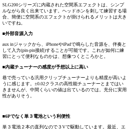
SLG200シリーズに内蔵された空間系エフェクトは、シンプ
ルながら良く出来ています。ヘッドホンを刺して練習する場
合、簡便に空間系のエフェクトが掛けられるメリットは大き
いですね。
■外部音源入力
aux inジャックから、iPhoneやiPadで鳴らした音源を、伴奏と
して入力(pin-pin接続)することが可能です。これが如何に練
習にとって便利なものかは、想像つくところかと。
■内蔵チューナーの感度が予想以上に高い
巷で売っている汎用クリップチューナーよりも精度が高いよ
うに感じます。±0.02クラスの高性能チューナーとまではい
きませんが、中間くらいの値は出ているのでは。充分に実用
性がありそう。
■6Pでなく単３電池という利便性
単３電池２本の直列なので３Vで駆動しています。最近、エ