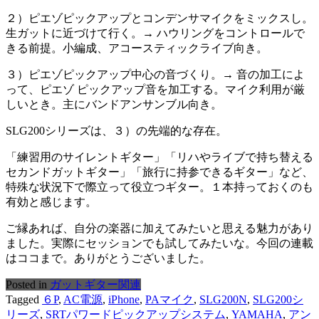
２）ピエゾピックアップとコンデンサマイクをミックスし。
生ガットに近づけて行く。→ ハウリングをコントロールで
きる前提。小編成、アコースティックライブ向き。
３）ピエゾピックアップ中心の音づくり。→ 音の加工によ
って、ピエゾ ピックアップ音を加工する。マイク利用が厳
しいとき。主にバンドアンサンブル向き。
SLG200シリーズは、３）の先端的な存在。
「練習用のサイレントギター」「リハやライブで持ち替える
セカンドガットギター」「旅行に持参できるギター」など、
特殊な状況下で際立って役立つギター。１本持っておくのも
有効と感じます。
ご縁あれば、自分の楽器に加えてみたいと思える魅力があり
ました。実際にセッションでも試してみたいな。今回の連載
はココまで。ありがとうございました。
Posted in
ガットギター関連
Tagged
６P
,
AC電源
,
iPhone
,
PAマイク
,
SLG200N
,
SLG200シ
リーズ
,
SRTパワードピックアップシステム
,
YAMAHA
,
アン