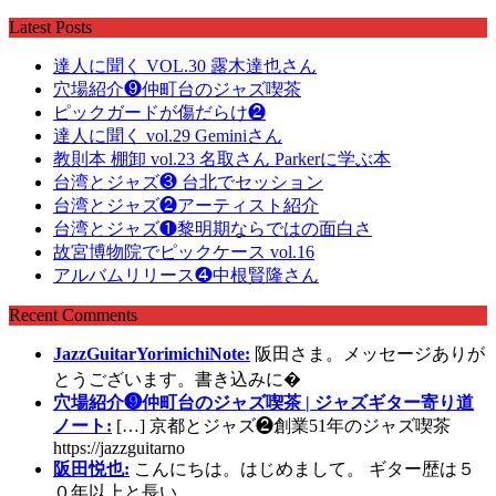
Latest Posts
達人に聞く VOL.30 露木達也さん
穴場紹介❾仲町台のジャズ喫茶
ピックガードが傷だらけ❷
達人に聞く vol.29 Geminiさん
教則本 棚卸 vol.23 名取さん Parkerに学ぶ本
台湾とジャズ❸ 台北でセッション
台湾とジャズ❷アーティスト紹介
台湾とジャズ❶黎明期ならではの面白さ
故宮博物院でピックケース vol.16
アルバムリリース❹中根賢隆さん
Recent Comments
JazzGuitarYorimichiNote:
阪田さま。メッセージありが
とうございます。書き込みに�
穴場紹介❾仲町台のジャズ喫茶 | ジャズギター寄り道
ノート:
[…] 京都とジャズ❷創業51年のジャズ喫茶
https://jazzguitarno
阪田悦也:
こんにちは。はじめまして。 ギター歴は５
０年以上と長い