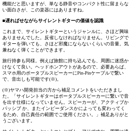
機能だと思いますが、単なる静音やコンパクト性に留まらな
い面白さが、この楽器にはありますね。
■遅ればせながらサイレントギターの価値を認識
これまで、サイレントギターというジャンルに、さほど興味
ありませんでした。反省しなければなりません。リビングで
ギターを弾いても、さほど邪魔にならないくらいの音量。気
兼ねなく弾くことができます。
旅行持参も同様。例えば旅館に持ち込んでも、周囲に迷惑か
けなくて良い。ヘッドホンアウトがあるので、必要あらば、
スマホ用のポータブルスピーカーにPin-Pinケーブルで繋い
で、音出しも可能です(※)。
(※)ヤマハ開発担当の方から補足コメントをいただきまし
た。「サイレントギターはポータブルスピーカーに繋いで音
を出す仕様になっていません。スピーカーが、アクティブか
パッシブ か、またインピーダンスかによっても変わってく
るため、自己責任の範囲でご使用ください。」補足ありがと
うございます。