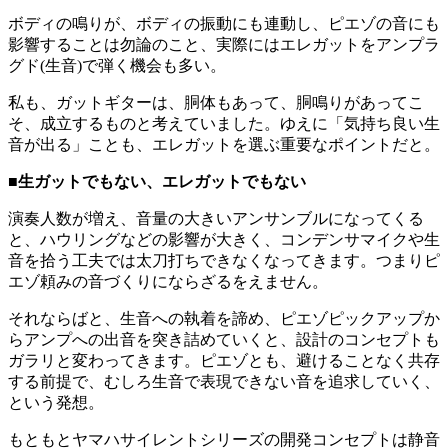
ボディの鳴りが、ボディの振動にも連動し、ピエゾの音にも
影響することは勿論のこと、実際にはエレガットをアンプラ
グド(生音)で弾く機会も多い。
私も、ガットギターは、胴体もあって、胴鳴りがあってこ
そ、成立するものと考えていました。ゆえに「気持ち良い生
音が出る」ことも、エレガットを選ぶ重要なポイントだと。
■生ガットでもない、エレガットでもない
演奏人数が増え、音量の大きいアンサンブルになってくる
と、ハウリングなどの影響が大きく、コンデンサマイクや生
音を拾う工夫では太刀打ちできなくなってきます。つまりピ
エゾ頼みの音づくりにならざるをえません。
それならばと、生音への執着を諦め、ピエゾピックアップか
らアンプへの出音を突き詰めていくと、設計のコンセプトも
ガラリと変わってきます。ピエゾとも、避けることなく共存
する前提で、むしろ生音で表現できない音を追求していく、
という発想。
もともとヤマハサイレントシリーズの開発コンセプトは静音