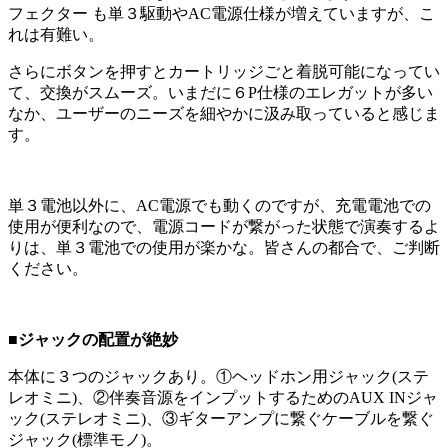
フェクター も単３駆動やAC電源仕様が増えていますが、こ
れは有難い。
さらにボタンを押すとカートリッジごと着脱可能になってい
て、交換がスムーズ。いまだに６P仕様のエレガットが多い
なか、ユーザーのニーズを細やかに汲み取っていると感じま
す。
単３電池以外に、AC電源でも動くのですが、充電電池での
使用が便利なので、電源コードが繋がった状態で演奏するよ
りは、単３電池での使用が楽かな。皆さんの都合で、ご判断
ください。
■ジャックの配置が絶妙
本体に３つのジャックあり。①ヘッドホン用ジャック(ステ
レオミニ)、②伴奏音源をインプットするためのAUX INジャ
ック(ステレオミニ)、③ギターアンプに繋ぐケーブルを繋ぐ
ジャック(標準モノ)。