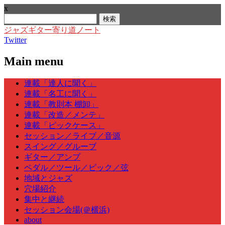
x
検
索:
ジャズギター寄り道ノート
Twitter
Main menu
Skip
連載「達人に聞く」
to
連載「名工に聞く」
content
連載「教則本 棚卸」
連載「改造／メンテ」
連載「ピックケース」
セッション／ライブ／音源
スイング／グルーブ
ギター／アンプ
ペダル／ツール／ピック／弦
地域とジャズ
穴場紹介
集中と継続
セッション会場(＠横浜)
about