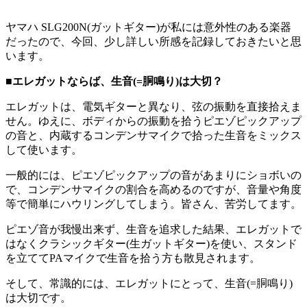
ヤマハ SLG200N(ガットギター)が私には意外性のある楽器
だったので、今回、少し詳しい所感を記録しておきたいと思
います。
■エレガットならば、生音(=胴鳴り)は大切？
エレガットは、電気ギターと異なり、弦の振動を直接拾えま
せん。ゆえに、ボディからの振動を拾うピエゾピックアップ
の音と、内蔵するコンデンサマイクで拾った生音をミックス
して使います。
一般的には、ピエゾピックアップの音があまりにショボいの
で、コンデンサマイクの割合を高めるのですが、音量や角度
等で簡単にハウリングしてしまう。皆さん、苦労してます。
ピエゾ音が我慢出来ず、生音を追求した結果、エレガットで
はなくクラシックギター(生ガットギター)を使い、スタンド
を立ててPAマイクで生音を拾う方も散見されます。
そして、常識的には、エレガットにとって、生音(=胴鳴り)
は大切です。