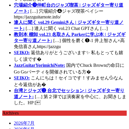
穴場紹介❾仲町台のジャズ喫茶 | ジャズギター寄り道
ノート:
[…] 穴場紹介❹ジャズ喫茶ベイシー
https://jazzguitarnote.info/
達人に聞く vol.29 Geminiさん | ジャズギター寄り道ノ
ート:
[…] 達人に聞く vol.23 Chat GPTさん […]
教則本 棚卸 vol.23 名取さん Parkerに学ぶ本 | ジャズギ
ター寄り道ノート:
[…] 個性を磨く❶-1 井上智さん×高
免信喜さんhttps://jazzgu
SEIKO:
返信ありがとうございます✨ 私もとっても嬉
しく涙です�
JazzGuitarYorimichiNote:
国内でChuck Brownの命日に
Go Goパーティを開催されている方�
SEIKO:
こんにちは！セイコです！すみません💦なん
と今返信があ�
台湾とジャズ❸ 台北でセッション | ジャズギター寄り
道ノート:
[…] 第２弾では演奏家を中心に、お聞きしま
した。HP [
Archives
2026年7月