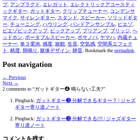
プ
,
アンプラグド
,
エレガット
,
エレクトリックアコースティ
ックギター
,
ガットギター
,
クリップチューナー
,
コンデンサ
マイク
,
サイレンギター
,
スタンド
,
スピーカー
,
ソリッドギタ
ー
,
チューニング
,
ハウリング
,
バンドアンサンブル
,
ピエゾ
,
ピエゾピックアップ
,
ピックアップ
,
プリアンプ
,
ブリッジ
,
ヘ
ッドホン
,
ポータブルスピーカー
,
ボサノバ
,
ヤマハ
,
内蔵チュ
ーナー
,
単３電池
,
感度
,
旅館
,
生音
,
空気感
,
空間系エフェク
ト
,
精度
,
胴鳴り
,
躯体デザイン
,
静音
. Bookmark the
permalink
.
Post navigation
← Previous
Next →
2 comments to “ガットギター❹ 鳴らない工夫?”
Pingback:
ガットギター❸ 分解できるギター？ | ジャズ
ギター寄り道ノート
Pingback:
ガットギター❸ 分解できる!?! | ジャズギター
寄り道ノート
コメントを残す