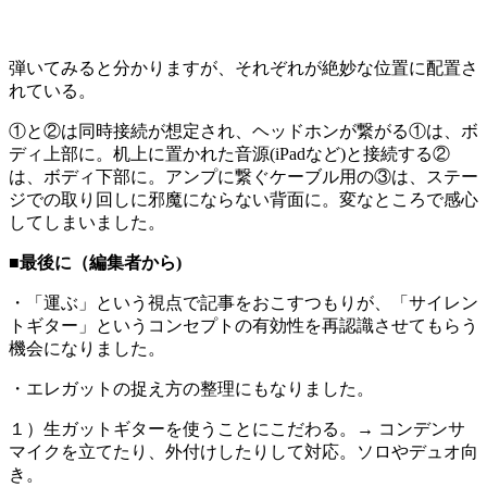
弾いてみると分かりますが、それぞれが絶妙な位置に配置さ
れている。
①と②は同時接続が想定され、ヘッドホンが繋がる①は、ボ
ディ上部に。机上に置かれた音源(iPadなど)と接続する②
は、ボディ下部に。アンプに繋ぐケーブル用の③は、ステー
ジでの取り回しに邪魔にならない背面に。変なところで感心
してしまいました。
■最後に（編集者から)
・「運ぶ」という視点で記事をおこすつもりが、「サイレン
トギター」というコンセプトの有効性を再認識させてもらう
機会になりました。
・エレガットの捉え方の整理にもなりました。
１）生ガットギターを使うことにこだわる。→ コンデンサ
マイクを立てたり、外付けしたりして対応。ソロやデュオ向
き。