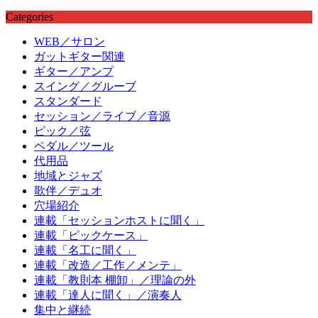
Categories
WEB／サロン
ガットギター関連
ギター／アンプ
スイング／グルーブ
スタンダード
セッション／ライブ／音源
ピック／弦
ペダル／ツール
代用品
地域とジャズ
歌伴／デュオ
穴場紹介
連載「セッションホストに聞く」
連載「ピックケース」
連載「名工に聞く」
連載「改造／工作／メンテ」
連載「教則本 棚卸」／理論の外
連載「達人に聞く」／演奏人
集中と継続