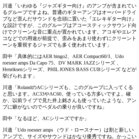
川邉「いわゆる『ジャズギター向け』のアンプが含まれてい
るグループですよね。普通のギターアンプはオーバードライ
ブなど歪んだサウンドを念頭に置いた『エレキギター向け』
な設計ですが、このグループはアコースティックサウンド向
けでクリーンな音に重点が置かれています。アコギやエレア
コなどでの用途が前提で、歪みをあまり使わずにクリーント
ーンを重視するジャズでも多く使われています」
田中「具体的にはAER bingo2、AER Compact60/3、Udo
roesner amps Da Capo 75、DV MARK JAZZシリーズ 、
Henriksenシリーズ、PHIL JONES BASS CUBシリーズ などが
挙げられます」
川邉「RolandのACシリーズも、このグループに入ってくる
と思います。AC33やAC60。使っている方多いですよ。確
か、以前ライブで見た井上銘さんも使っていたような。アン
プに癖がないのでペダルの乗りが良いですね」
田中「なるほど、ACシリーズですか」
川邉「Udo roesner amps （ウド・ロースナー）は割と新しい
アンプで、サイズやサウンドはかなり優秀ですね。かっこい