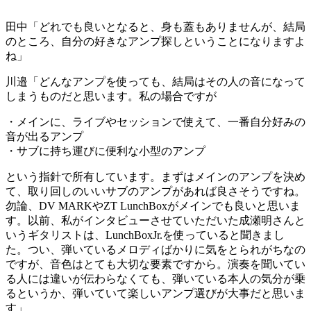
田中「どれでも良いとなると、身も蓋もありませんが、結局
のところ、自分の好きなアンプ探しということになりますよ
ね」
川邉「どんなアンプを使っても、結局はその人の音になって
しまうものだと思います。私の場合ですが
・メインに、ライブやセッションで使えて、一番自分好みの
音が出るアンプ
・サブに持ち運びに便利な小型のアンプ
という指針で所有しています。まずはメインのアンプを決め
て、取り回しのいいサブのアンプがあれば良さそうですね。
勿論、DV MARKやZT LunchBoxがメインでも良いと思いま
す。以前、私がインタビューさせていただいた成瀬明さんと
いうギタリストは、LunchBoxJr.を使っていると聞きまし
た。つい、弾いているメロディばかりに気をとられがちなの
ですが、音色はとても大切な要素ですから。演奏を聞いてい
る人には違いが伝わらなくても、弾いている本人の気分が乗
るというか、弾いていて楽しいアンプ選びが大事だと思いま
す」