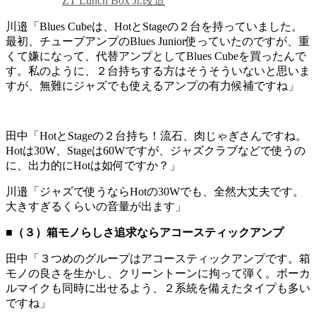
ZT Lunch Box Jr.改造
川邉「Blues Cubeは、HotとStageの２台を持っていました。
最初、チューブアンプのBlues Junior使っていたのですが、重
くて嫌になって、代替アンプとしてBlues Cubeを買ったんで
す。私のように、２台持ちする方はそうそういないと思いま
すが、無難にジャズでも使えるアンプの有力候補ですね」
田中「HotとStageの２台持ち！流石、肉じゃぎさんですね。
Hotは30W、Stageは60Wですが、ジャズクラブなどで使うの
に、出力的にHotは如何ですか？」
川邉「ジャズで使うならHotの30Wでも、全然大丈夫です。
大きすぎるくらいの音量が出ます」
■（３）箱モノらしさ追求ならアコースティックアンプ
田中「３つめのグループはアコースティックアンプです。箱
モノの良さを生かし、クリーントーンに拘って弾く。ボーカ
ルマイクも同時に出せるよう、２系統を備えたタイプも多い
ですね」