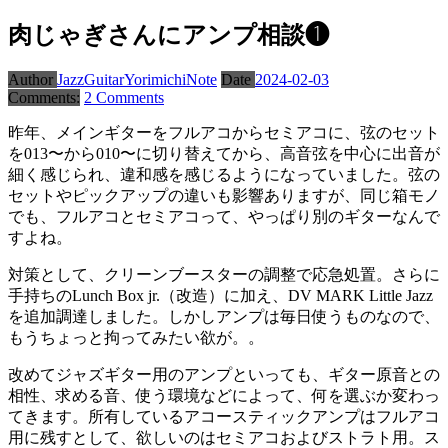
肉じゃぎさんにアンプ相談❶
Author
JazzGuitarYorimichiNote
Date
2024-02-03
Comments:
2 Comments
昨年、メインギターをフルアコからセミアコに、弦のセット
を013〜から010〜に切り替えてから、高音弦を中心に出音が
細く感じられ、違和感を感じるようになっていました。弦の
セットやピックアップの違いも影響ありますが、同じ箱モノ
でも、フルアコとセミアコって、やっぱり別のギターなんで
すよね。
対策として、クリーンブースターの調整で応急処置。さらに
手持ちのLunch Box jr.（改造）に加え、DV MARK Little Jazz
を追加調達しました。しかしアンプは毎日使うものなので、
もうちょっと拘ってみたい欲が。。
改めてジャズギター用のアンプといっても、ギター原音との
相性、求める音、使う環境などによって、何を選ぶか変わっ
てきます。所有しているアコースティックアンプはフルアコ
用に残すとして、欲しいのはセミアコおよびストラト用。ス