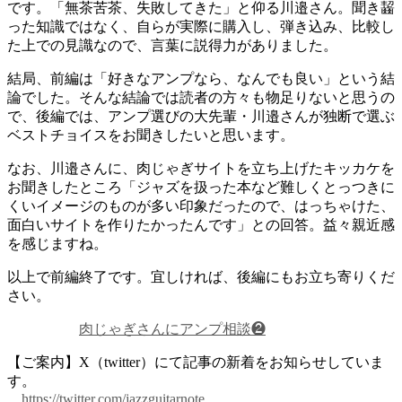
です。「無茶苦茶、失敗してきた」と仰る川邉さん。聞き齧
った知識ではなく、自らが実際に購入し、弾き込み、比較し
た上での見識なので、言葉に説得力がありました。
結局、前編は「好きなアンプなら、なんでも良い」という結
論でした。そんな結論では読者の方々も物足りないと思うの
で、後編では、アンプ選びの大先輩・川邉さんが独断で選ぶ
ベストチョイスをお聞きしたいと思います。
なお、川邉さんに、肉じゃぎサイトを立ち上げたキッカケを
お聞きしたところ「ジャズを扱った本など難しくとっつきに
くいイメージのものが多い印象だったので、はっちゃけた、
面白いサイトを作りたかったんです」との回答。益々親近感
を感じますね。
以上で前編終了です。宜しければ、後編にもお立ち寄りくだ
さい。
肉じゃぎさんにアンプ相談❷
【ご案内】X（twitter）にて記事の新着をお知らせしていま
す。
https://twitter.com/jazzguitarnote