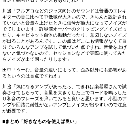
ョンで鳴らせるチャンスもあるけれど」
川邉「フルアコなどのジャズ向けのサウンドは普通のエレキ
ギターの音に比べて中低域が大きいので、きちんと設計され
ていないと音量を上げたときに信号が過大になってノイズが
でてしまいます。許容値オーバーのクリッピングノイズだっ
たり、キャビネット自体の振動だったり、意図しないノイズ
が出ることがあるんです。この点はどこにも情報がなくて自
分でいろんなアンプを試して気づいた点ですね。音量を上げ
ないと気づかないので、セッションなどで実際に使ってみた
らノイズが出て困ったりします」
田中「うーむ。音量の違いによって、歪み以外にも影響があ
るというのは盲点ですねえ」
川邉「気になるアンプがあったら、できれば楽器屋さんで試
奏させてもらって、音量を大きくした上でコードを鳴らした
り和音のフレーズを弾いてみると良いと思います。小型のア
ンプや回路に耐性がないアンプはノイズが出やすいので注意
が必要です」
■まとめ「好きなものを使えば良い」