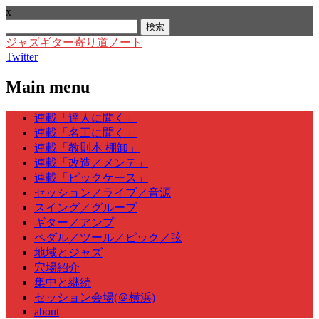
x
検
索:
ジャズギター寄り道ノート
Twitter
Main menu
Skip
連載「達人に聞く」
to
連載「名工に聞く」
content
連載「教則本 棚卸」
連載「改造／メンテ」
連載「ピックケース」
セッション／ライブ／音源
スイング／グルーブ
ギター／アンプ
ペダル／ツール／ピック／弦
地域とジャズ
穴場紹介
集中と継続
セッション会場(＠横浜)
about