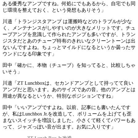
ある優秀なアンプですね。何処にでもあるから、自宅でも同
じ環境を整えておく、という発想もありそう」
川邉「トランジスタアンプ は運搬時などのトラブルが少な
く、メンテナンスがしやすいのが大きなメリットです。チュ
ーブアンプを意識して作られたアンプも多いですが、トラン
ジスタだとあのチューブ特有のきれいなクリーントーンは出
ないんですよね。ちょっとマイルドになるというか曇ったサ
ウンドになる印象です」
田中「確かに、本物（チューブ）を知ってると、比較しちゃ
いそう」
川邉「ZT Lunchboxは、セカンドアンプとして持ってて良い
アンプだと思います。あのサイズであの音。他のアンプとは
用途が異なるというか、特別なポジションですね」
田中「いいアンプですよね。以前、記事にも書いたんです
が、私はLunchbox Jr.を改造して、ボリュームを上げても歪
まないスイッチを増設しました。小さくて軽くてパワーもあ
って、ジャズっぽい音が出ます。お気に入りです」