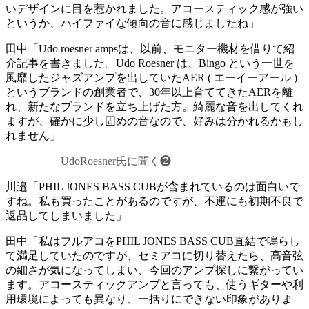
いデザインに目を惹かれました。アコースティック感が強い
というか、ハイファイな傾向の音に感じましたね」
田中「Udo roesner ampsは、以前、モニター機材を借りて紹
介記事を書きました。Udo Roesner は、Bingo という一世を
風靡したジャズアンプを出していたAER ( エーイーアール )
というブランドの創業者で、30年以上育ててきたAERを離
れ、新たなブランドを立ち上げた方。綺麗な音を出してくれ
ますが、確かに少し固めの音なので、好みは分かれるかもし
れません」
UdoRoesner氏に聞く❷
川邉「PHIL JONES BASS CUBが含まれているのは面白いで
すね。私も買ったことがあるのですが、不運にも初期不良で
返品してしまいました」
田中「私はフルアコをPHIL JONES BASS CUB直結で鳴らし
て満足していたのですが、セミアコに切り替えたら、高音弦
の細さが気になってしまい、今回のアンプ探しに繋がってい
ます。アコースティックアンプと言っても、使うギターや利
用環境によっても異なり、一括りにできない印象がありま