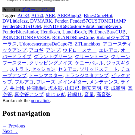
Posted in
ギター／アンプ
Tagged
AC33
,
AC60
,
AER
,
AERBingo2
,
BluesCubeHot
,
DVLittleJazz
,
DVMARK
,
Fender
,
Fender57CUSTOMCHAMP
,
Fender68CUSTOM
,
FENDER68CustomVibroChampReverb
,
FenderBluesJunior
,
Henriksen
,
LunchBoxJr
,
PhilJonesBassCUB
,
PRINCETONREVERB
,
ROLANDBluesCube
,
Rolandジャズコ
ーラス
,
UdoroesnerampsDaCapo75
,
ZTLunchbox
,
アコースティ
ックアンプ
,
アコギ
,
アンプ
,
ウドロースナー
,
エレアコ
,
オー
バードライブ
,
グラントグリーン
,
クリーントーン
,
クリーン
ブースター
,
クリッピングノイズ
,
ケニーバレル
,
ジャズギタ
ー
,
ストラト
,
セッション
,
セミアコ
,
ソリッドステート
,
チュ
ーブアンプ
,
トーンマスター
,
トランジスタアンプ
,
ピックア
ップ
,
フルアコ
,
フレーズ
,
メインギター
,
メンテナンス
,
ライ
ブ
,
井上銘
,
佐津間純
,
塩本彰
,
山田忍
,
岡安芳明
,
弦
,
成瀬明
,
真
空管
,
真空管アンプ
,
肉じゃぎ
,
鈴鳴り
,
音量
,
高音弦
.
Bookmark the
permalink
.
Post navigation
← Previous
Next →