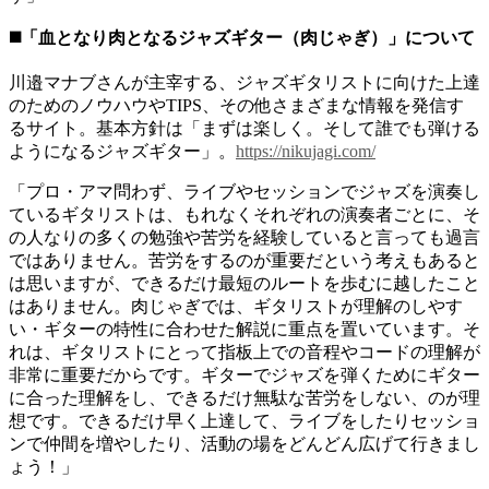
◼️「血となり肉となるジャズギター（肉じゃぎ）」について
川邉マナブさんが主宰する、ジャズギタリストに向けた上達
のためのノウハウやTIPS、その他さまざまな情報を発信す
るサイト。基本方針は「まずは楽しく。そして誰でも弾ける
ようになるジャズギター」。
https://nikujagi.com/
「プロ・アマ問わず、ライブやセッションでジャズを演奏し
ているギタリストは、もれなくそれぞれの演奏者ごとに、そ
の人なりの多くの勉強や苦労を経験していると言っても過言
ではありません。苦労をするのが重要だという考えもあると
は思いますが、できるだけ最短のルートを歩むに越したこと
はありません。肉じゃぎでは、ギタリストが理解のしやす
い・ギターの特性に合わせた解説に重点を置いています。そ
れは、ギタリストにとって指板上での音程やコードの理解が
非常に重要だからです。ギターでジャズを弾くためにギター
に合った理解をし、できるだけ無駄な苦労をしない、のが理
想です。できるだけ早く上達して、ライブをしたりセッショ
ンで仲間を増やしたり、活動の場をどんどん広げて行きまし
ょう！」