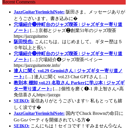
Recent Comments
JazzGuitarYorimichiNote:
阪田さま。メッセージありが
とうございます。書き込みに�
穴場紹介❾仲町台のジャズ喫茶 | ジャズギター寄り道
ノート:
[…] 京都とジャズ❷創業51年のジャズ喫茶
https://jazzguitarno
阪田悦也:
こんにちは。はじめまして。 ギター歴は５
０年以上と長い
穴場紹介❾仲町台のジャズ喫茶 | ジャズギター寄り道
ノート:
[…] 穴場紹介❹ジャズ喫茶ベイシー
https://jazzguitarnote.info/
達人に聞く vol.29 Geminiさん | ジャズギター寄り道ノ
ート:
[…] 達人に聞く vol.23 Chat GPTさん […]
教則本 棚卸 vol.23 名取さん Parkerに学ぶ本 | ジャズギ
ター寄り道ノート:
[…] 個性を磨く❶-1 井上智さん×高
免信喜さんhttps://jazzgu
SEIKO:
返信ありがとうございます✨ 私もとっても嬉
しく涙です�
JazzGuitarYorimichiNote:
国内でChuck Brownの命日に
Go Goパーティを開催されている方�
SEIKO:
こんにちは！セイコです！すみません💦なん