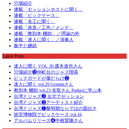
穴場紹介
連載「セッションホストに聞く」
連載「ピックケース」
連載「名工に聞く」
連載「改造／工作／メンテ」
連載「教則本 棚卸」／理論の外
連載「達人に聞く」／演奏人
集中と継続
Latest Posts
達人に聞く VOL.30 露木達也さん
穴場紹介❾仲町台のジャズ喫茶
ピックガードが傷だらけ❷
達人に聞く vol.29 Geminiさん
教則本 棚卸 vol.23 名取さん Parkerに学ぶ本
台湾とジャズ❸ 台北でセッション
台湾とジャズ❷アーティスト紹介
台湾とジャズ❶黎明期ならではの面白さ
故宮博物院でピックケース vol.16
アルバムリリース❹中根賢隆さん