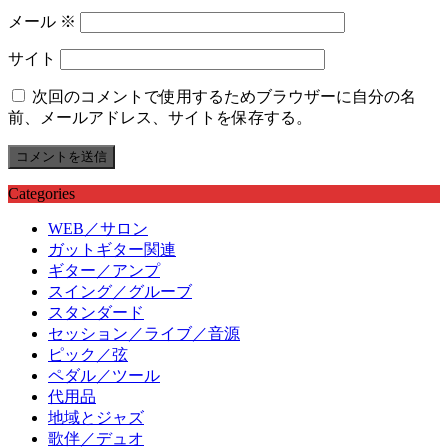
メール
※
サイト
次回のコメントで使用するためブラウザーに自分の名
前、メールアドレス、サイトを保存する。
Categories
WEB／サロン
ガットギター関連
ギター／アンプ
スイング／グルーブ
スタンダード
セッション／ライブ／音源
ピック／弦
ペダル／ツール
代用品
地域とジャズ
歌伴／デュオ