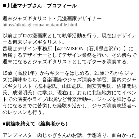
◼️ 川邉マナブさん プロフィール
週末ジャズギタリスト・元漫画家デザイナー
https://nikujagi.com/about/profile.html
以前はプロの漫画家として執筆活動を行う。現在はデザイナ
ー＆週末ジャズギタリスト。
普段はデザイン事務所【@15VISION（石川県金沢市）】に
所属するデザイナーとしてデザイン業務を行い、その傍らで
週末になるとジャズギタリストとしてギターを演奏する。
15歳（高校1年）からギターをはじめる。21歳ごろからジャ
ズに興味をもち、音楽理論やジャズ演奏を学習。国内のジャ
ズギタリスト（塩本彰氏、山田忍氏、岡安芳明氏、佐津間純
氏、成瀬明氏）に学ぶ。現在は、おもに北陸地方にてイベン
トでの演奏やライブ出演など音楽活動中。ジャズを弾けるよ
うになるまでに苦労した経験を活かし、ジャズ演奏志望者へ
のレッスンも行う。
■前編を終えて（編集者から）
アンプマスター肉じゃぎさんのお話、予想通り、面白かった