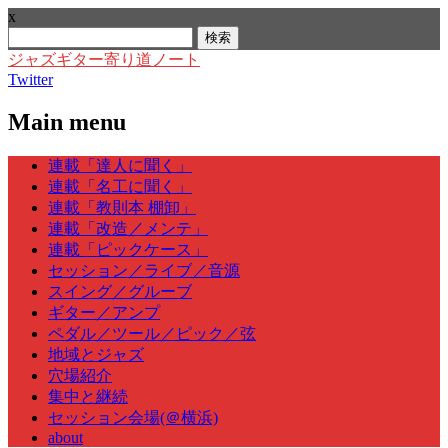
x
検
索:
ジャズギター寄り道ノート
Twitter
Main menu
Skip
連載「達人に聞く」
to
連載「名工に聞く」
content
連載「教則本 棚卸」
連載「改造／メンテ」
連載「ピックケース」
セッション／ライブ／音源
スイング／グルーブ
ギター／アンプ
ペダル／ツール／ピック／弦
地域とジャズ
穴場紹介
集中と継続
セッション会場(＠横浜)
about