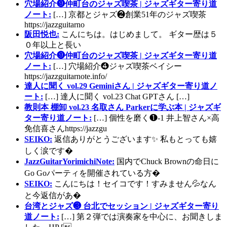
穴場紹介❾仲町台のジャズ喫茶 | ジャズギター寄り道
ノート:
[…] 京都とジャズ❷創業51年のジャズ喫茶
https://jazzguitarno
阪田悦也:
こんにちは。はじめまして。 ギター歴は５
０年以上と長い
穴場紹介❾仲町台のジャズ喫茶 | ジャズギター寄り道
ノート:
[…] 穴場紹介❹ジャズ喫茶ベイシー
https://jazzguitarnote.info/
達人に聞く vol.29 Geminiさん | ジャズギター寄り道ノ
ート:
[…] 達人に聞く vol.23 Chat GPTさん […]
教則本 棚卸 vol.23 名取さん Parkerに学ぶ本 | ジャズギ
ター寄り道ノート:
[…] 個性を磨く❶-1 井上智さん×高
免信喜さんhttps://jazzgu
SEIKO:
返信ありがとうございます✨ 私もとっても嬉
しく涙です�
JazzGuitarYorimichiNote:
国内でChuck Brownの命日に
Go Goパーティを開催されている方�
SEIKO:
こんにちは！セイコです！すみません💦なん
と今返信があ�
台湾とジャズ❸ 台北でセッション | ジャズギター寄り
道ノート:
[…] 第２弾では演奏家を中心に、お聞きしま