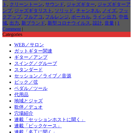
ト
,
クリーントーン
,
サウンド
,
ジャズギター
,
ジャズギターア
ンプ
,
ジャズギタリスト
,
ソリッド
,
チャンネル
,
ノイズ
,
フッ
クアップ
,
フルアコ
,
フルレンジ
,
ボーカル
,
ライン出力
,
中低
域
,
出力
,
新ブランド
,
新型コロナウイルス
,
設計
,
音量
|
1
Comment
|
Categories
WEB／サロン
ガットギター関連
ギター／アンプ
スイング／グルーブ
スタンダード
セッション／ライブ／音源
ピック／弦
ペダル／ツール
代用品
地域とジャズ
歌伴／デュオ
穴場紹介
連載「セッションホストに聞く」
連載「ピックケース」
連載「名工に聞く」