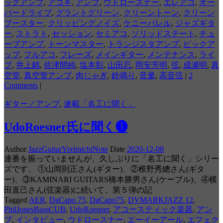
ックアンプ
,
アコギ
,
アンプ
,
ウドロースナー
,
エレアコ
,
オー
バードライブ
,
グラントグリーン
,
クリーントーン
,
クリーン
ブースター
,
クリッピングノイズ
,
ケニーバレル
,
ジャズギタ
ー
,
ストラト
,
セッション
,
セミアコ
,
ソリッドステート
,
チュ
ーブアンプ
,
トーンマスター
,
トランジスタアンプ
,
ピックア
ップ
,
フルアコ
,
フレーズ
,
メインギター
,
メンテナンス
,
ライ
ブ
,
井上銘
,
佐津間純
,
塩本彰
,
山田忍
,
岡安芳明
,
弦
,
成瀬明
,
真
空管
,
真空管アンプ
,
肉じゃぎ
,
鈴鳴り
,
音量
,
高音弦
|
2
Comments
|
ギター／アンプ
,
連載「名工に聞く」
UdoRoesner氏に聞く❶
Author
JazzGuitarYorimichiNote
Date
2020-12-08
連番を振っていませんが、久しぶりに「名工に聞く」シリー
ズです。 ①山岡則正さん(ギター)、②椎野秀總さん(ギタ
ー)、③KAMINARI GUITARS橋本勝男さん(ケーブル)、④横
田直己さん(弦楽器)に続いて、第５弾の記
Tagged
AER
,
DaCapo 75
,
DaCapo75
,
DVMARKJAZZ 12
,
PhilJonesBassCUB
,
UdoRoesner
,
アコースティック楽器
,
アン
プ
,
インタビュー
,
ウドロースナー
,
エーイーアール
,
エフェク