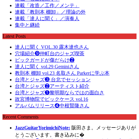
連載「改造／工作／メンテ」
連載「教則本 棚卸」／理論の外
連載「達人に聞く」／演奏人
集中と継続
Latest Posts
達人に聞く VOL.30 露木達也さん
穴場紹介❾仲町台のジャズ喫茶
ピックガードが傷だらけ❷
達人に聞く vol.29 Geminiさん
教則本 棚卸 vol.23 名取さん Parkerに学ぶ本
台湾とジャズ❸ 台北でセッション
台湾とジャズ❷アーティスト紹介
台湾とジャズ❶黎明期ならではの面白さ
故宮博物院でピックケース vol.16
アルバムリリース❹中根賢隆さん
Recent Comments
JazzGuitarYorimichiNote:
阪田さま。メッセージありが
とうございます。書き込みに�