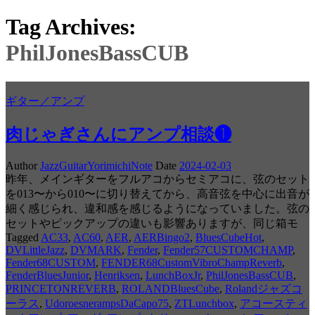
Tag Archives:
PhilJonesBassCUB
ギター／アンプ
肉じゃぎさんにアンプ相談❶
Author
JazzGuitarYorimichiNote
Date
2024-02-03
昨年、メインギターをフルアコからセミアコに、弦のセット
を013〜から010〜に切り替えてから、高音弦を中心に出音が
細く感じられ、違和感を感じるようになっていました。弦の
セットやピックアップの違いも影響ありますが、同じ箱モ
Tagged
AC33
,
AC60
,
AER
,
AERBingo2
,
BluesCubeHot
,
DVLittleJazz
,
DVMARK
,
Fender
,
Fender57CUSTOMCHAMP
,
Fender68CUSTOM
,
FENDER68CustomVibroChampReverb
,
FenderBluesJunior
,
Henriksen
,
LunchBoxJr
,
PhilJonesBassCUB
,
PRINCETONREVERB
,
ROLANDBluesCube
,
Rolandジャズコ
ーラス
,
UdoroesnerampsDaCapo75
,
ZTLunchbox
,
アコースティ