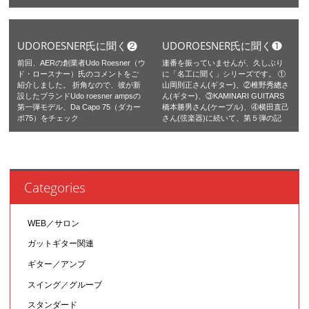
UDOROESNER氏に聞く❷
UDOROESNER氏に聞く❶
前回、AERの創業者Udo Roesner（ウ
連番を振っていませんが、久しぶり
ド・ロースナー）氏のコメントをご
に「名工に聞く」シリーズです。 ①
紹介しました。 折角なので、彼が新
山岡則正さん(ギター)、②椎野秀總さ
設したブランドUdo roesner ampsの
ん(ギター)、③KAMINARI GUITARS
第一弾モデル、Da Capo 75（ダカー
橋本勝男さん(ケーブル)、④横田直己
ポ75）をチェック
さん(弦楽器)に続いて、第５弾の記
Categories
WEB／サロン
ガットギター関連
ギター／アンプ
スイング／グルーブ
スタンダード