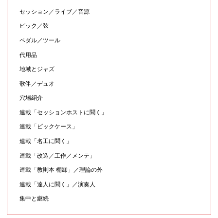
セッション／ライブ／音源
ピック／弦
ペダル／ツール
代用品
地域とジャズ
歌伴／デュオ
穴場紹介
連載「セッションホストに聞く」
連載「ピックケース」
連載「名工に聞く」
連載「改造／工作／メンテ」
連載「教則本 棚卸」／理論の外
連載「達人に聞く」／演奏人
集中と継続