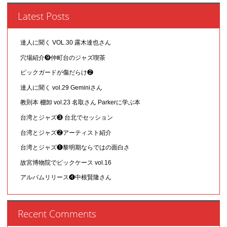
Latest Posts
達人に聞く VOL.30 露木達也さん
穴場紹介❾仲町台のジャズ喫茶
ピックガードが傷だらけ❷
達人に聞く vol.29 Geminiさん
教則本 棚卸 vol.23 名取さん Parkerに学ぶ本
台湾とジャズ❸ 台北でセッション
台湾とジャズ❷アーティスト紹介
台湾とジャズ❶黎明期ならではの面白さ
故宮博物院でピックケース vol.16
アルバムリリース❹中根賢隆さん
Recent Comments