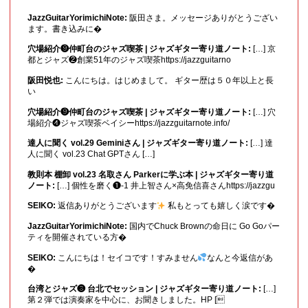
JazzGuitarYorimichiNote:
阪田さま。メッセージありがとうござい
ます。書き込みに�
穴場紹介❾仲町台のジャズ喫茶 | ジャズギター寄り道ノート:
[…] 京
都とジャズ❷創業51年のジャズ喫茶https://jazzguitarno
阪田悦也:
こんにちは。はじめまして。 ギター歴は５０年以上と長
い
穴場紹介❾仲町台のジャズ喫茶 | ジャズギター寄り道ノート:
[…] 穴
場紹介❹ジャズ喫茶ベイシーhttps://jazzguitarnote.info/
達人に聞く vol.29 Geminiさん | ジャズギター寄り道ノート:
[…] 達
人に聞く vol.23 Chat GPTさん […]
教則本 棚卸 vol.23 名取さん Parkerに学ぶ本 | ジャズギター寄り道
ノート:
[…] 個性を磨く❶-1 井上智さん×高免信喜さんhttps://jazzgu
SEIKO:
返信ありがとうございます
私もとっても嬉しく涙です�
JazzGuitarYorimichiNote:
国内でChuck Brownの命日に Go Goパー
ティを開催されている方�
SEIKO:
こんにちは！セイコです！すみません
なんと今返信があ
�
台湾とジャズ❸ 台北でセッション | ジャズギター寄り道ノート:
[…]
第２弾では演奏家を中心に、お聞きしました。HP [