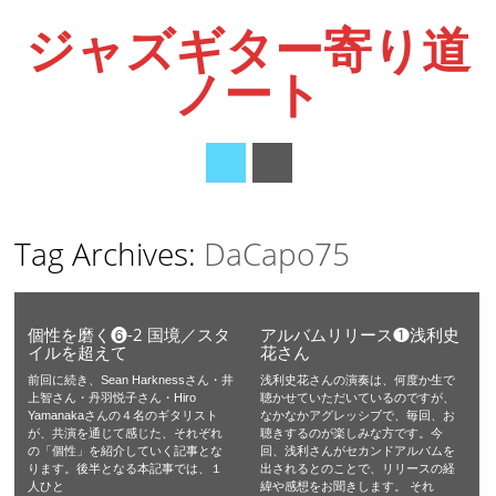
ジャズギター寄り道
ノート
Main menu
Skip
Tag Archives:
DaCapo75
to
content
個性を磨く❻-2 国境／スタ
アルバムリリース❶浅利史
イルを超えて
花さん
前回に続き、Sean Harknessさん・井
浅利史花さんの演奏は、何度か生で
上智さん・丹羽悦子さん・Hiro
聴かせていただいているのですが、
Yamanakaさんの４名のギタリスト
なかなかアグレッシブで、毎回、お
が、共演を通じて感じた、それぞれ
聴きするのが楽しみな方です。今
の「個性」を紹介していく記事とな
回、浅利さんがセカンドアルバムを
ります。後半となる本記事では、１
出されるとのことで、リリースの経
人ひと
緯や感想をお聞きします。 それ