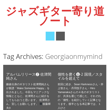
ジャズギター寄り道
ノート
Main menu
Skip
Tag Archives:
Georgiaonmymind
to
content
アルバムリリース❷ 佐津間
個性を磨く❻-2 国境／スタ
純さん
イルを超えて
鎌倉出身のギタリスト佐津間純さん
前回に続き、Sean Harknessさん・井
が新譜「Make Someone Happy」を
上智さん・丹羽悦子さん・Hiro
出されました。今回もマニアックな
Yamanakaさんの４名のギタリスト
情報とともに、佐津間さんに紹介を
が、共演を通じて感じた、それぞれ
してもらおうと思います。 佐津間さ
の「個性」を紹介していく記事とな
ん、宜しくお願いします。
後藤輝
ります。後半となる本記事では、１
夫(t
人ひと