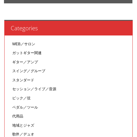
Categories
WEB／サロン
ガットギター関連
ギター／アンプ
スイング／グルーブ
スタンダード
セッション／ライブ／音源
ピック／弦
ペダル／ツール
代用品
地域とジャズ
歌伴／デュオ