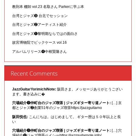
教則本 棚卸 vol.23 名取さん Parkerに学ぶ本
台湾とジャズ❸ 台北でセッション
台湾とジャズ❷アーティスト紹介
台湾とジャズ❶黎明期ならではの面白さ
故宮博物院でピックケース vol.16
アルバムリリース❹中根賢隆さん
Recent Comments
JazzGuitarYorimichiNote:
阪田さま。メッセージありがとうござい
ます。書き込みに�
穴場紹介❾仲町台のジャズ喫茶 | ジャズギター寄り道ノート:
[…] 京
都とジャズ❷創業51年のジャズ喫茶https://jazzguitarno
阪田悦也:
こんにちは。はじめまして。 ギター歴は５０年以上と長
い
穴場紹介❾仲町台のジャズ喫茶 | ジャズギター寄り道ノート:
[…] 穴
場紹介❹ジャズ喫茶ベイシーhttps://jazzguitarnote.info/