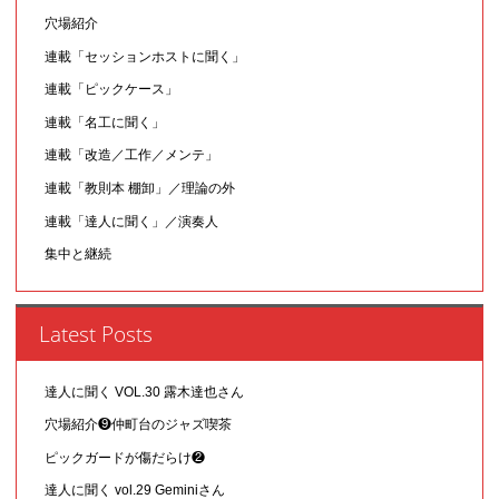
穴場紹介
連載「セッションホストに聞く」
連載「ピックケース」
連載「名工に聞く」
連載「改造／工作／メンテ」
連載「教則本 棚卸」／理論の外
連載「達人に聞く」／演奏人
集中と継続
Latest Posts
達人に聞く VOL.30 露木達也さん
穴場紹介❾仲町台のジャズ喫茶
ピックガードが傷だらけ❷
達人に聞く vol.29 Geminiさん