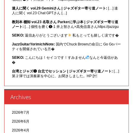
達人に聞く vol.29 Geminiさん | ジャズギター寄り道ノート:
[…] 達
人に聞く vol.23 Chat GPTさん […]
教則本 棚卸 vol.23 名取さん Parkerに学ぶ本 | ジャズギター寄り道
ノート:
[…] 個性を磨く❶-1 井上智さん×高免信喜さんhttps://jazzgu
SEIKO:
返信ありがとうございます
私もとっても嬉しく涙です�
JazzGuitarYorimichiNote:
国内でChuck Brownの命日に Go Goパー
ティを開催されている方�
SEIKO:
こんにちは！セイコです！すみません
なんと今返信があ
�
台湾とジャズ❸ 台北でセッション | ジャズギター寄り道ノート:
[…]
第２弾では演奏家を中心に、お聞きしました。HP [
Archives
2026年7月
2026年6月
2026年4月