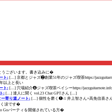
とうございます。書き込みに�
ート:
[…] 京都とジャズ❷創業51年のジャズ喫茶https://jazzguitarn
年以上と長い
ート:
[…] 穴場紹介❹ジャズ喫茶ベイシーhttps://jazzguitarnote.info
ト:
[…] 達人に聞く vol.23 Chat GPTさん […]
ズギター寄り道ノート:
[…] 個性を磨く❶-1 井上智さん×高免信喜さんhttps
く涙です�
に Go Goパーティを開催されている方�