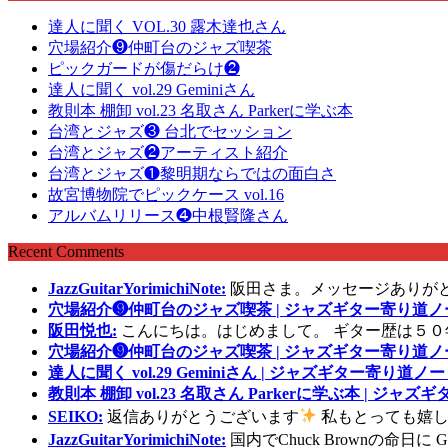
達人に聞く VOL.30 露木達也さん
穴場紹介❾仲町台のジャズ喫茶
ピックガードが傷だらけ❷
達人に聞く vol.29 Geminiさん
教則本 棚卸 vol.23 名取さん Parkerに学ぶ本
台湾とジャズ❸ 台北でセッション
台湾とジャズ❷アーティスト紹介
台湾とジャズ❶黎明期ならではの面白さ
故宮博物院でピックケース vol.16
アルバムリリース❹中根賢隆さん
Recent Comments
JazzGuitarYorimichiNote:
阪田さま。メッセージありが
穴場紹介❾仲町台のジャズ喫茶 | ジャズギター寄り道ノ
阪田悦也:
こんにちは。はじめまして。 ギター歴は５０
穴場紹介❾仲町台のジャズ喫茶 | ジャズギター寄り道ノ
達人に聞く vol.29 Geminiさん | ジャズギター寄り道ノー
教則本 棚卸 vol.23 名取さん Parkerに学ぶ本 | ジャ
SEIKO:
返信ありがとうございます
私もとっても嬉し
JazzGuitarYorimichiNote:
国内でChuck Brownの命日