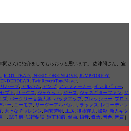
に、佐津間さんに紹介をしてもらおうと思います。 佐津間さん、宜
o
,
IGOTITBAD
,
INEEDTOBEINLOVE
,
JUMPFORJOY
,
RRENDERDEAR
,
TwinReverbToneMaster
,
グリバーブ
,
アルバム
,
アンプ
,
アンプメーカー
,
インタビュー
,
セプト
,
サックス
,
ジャケット
,
ジャズ
,
ジャズギターファン
,
ジ
イズ
,
バークリー音楽大学
,
バックアップ
,
プレッシャー
,
プロト
ディー
,
ユーモア
,
リーダーアルバム
,
リラックス
,
レコーディン
真
,
大きなチャレンジ
,
岡安芳明
,
工房
,
後藤輝夫
,
撮影
,
新人ギタ
幸一
,
試作機
,
試行錯誤
,
道下和彦
,
銘曲
,
録音
,
鎌倉
,
音色
,
音質
|