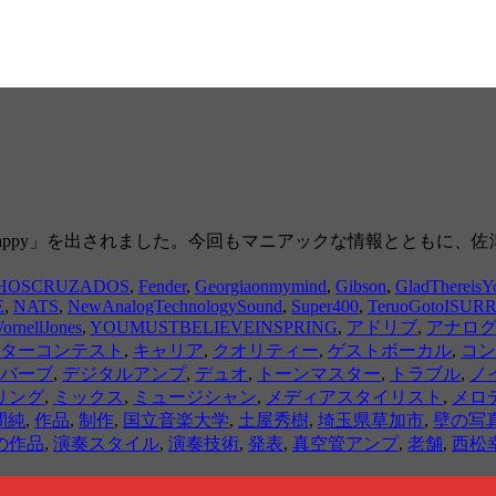
ne Happy」を出されました。今回もマニアックな情報ととも
HOSCRUZADOS
,
Fender
,
Georgiaonmymind
,
Gibson
,
GladThereisY
E
,
NATS
,
NewAnalogTechnologySound
,
Super400
,
TeruoGotoISU
ornellJones
,
YOUMUSTBELIEVEINSPRING
,
アドリブ
,
アナロ
ターコンテスト
,
キャリア
,
クオリティー
,
ゲストボーカル
,
コン
バーブ
,
デジタルアンプ
,
デュオ
,
トーンマスター
,
トラブル
,
ノ
リング
,
ミックス
,
ミュージシャン
,
メディアスタイリスト
,
メロ
間純
,
作品
,
制作
,
国立音楽大学
,
土屋秀樹
,
埼玉県草加市
,
壁の写
の作品
,
演奏スタイル
,
演奏技術
,
発表
,
真空管アンプ
,
老舗
,
西松