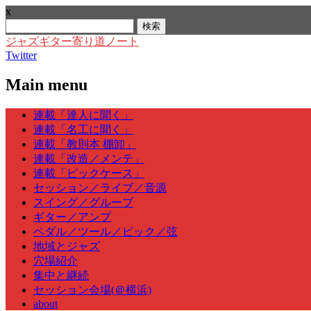
x
検
索:
ジャズギター寄り道ノート
Twitter
Main menu
Skip
連載「達人に聞く」
to
連載「名工に聞く」
content
連載「教則本 棚卸」
連載「改造／メンテ」
連載「ピックケース」
セッション／ライブ／音源
スイング／グルーブ
ギター／アンプ
ペダル／ツール／ピック／弦
地域とジャズ
穴場紹介
集中と継続
セッション会場(＠横浜)
about