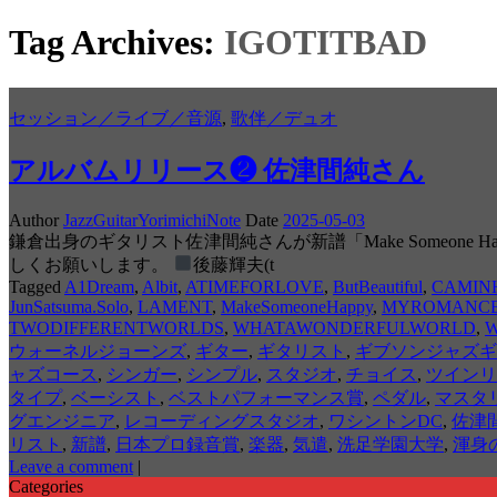
Tag Archives:
IGOTITBAD
セッション／ライブ／音源
,
歌伴／デュオ
アルバムリリース❷ 佐津間純さん
Author
JazzGuitarYorimichiNote
Date
2025-05-03
鎌倉出身のギタリスト佐津間純さんが新譜「Make Someo
しくお願いします。
後藤輝夫(t
Tagged
A1Dream
,
Albit
,
ATIMEFORLOVE
,
ButBeautiful
,
CAMIN
JunSatsuma.Solo
,
LAMENT
,
MakeSomeoneHappy
,
MYROMANC
TWODIFFERENTWORLDS
,
WHATAWONDERFULWORLD
,
W
ウォーネルジョーンズ
,
ギター
,
ギタリスト
,
ギブソンジャズギ
ャズコース
,
シンガー
,
シンプル
,
スタジオ
,
チョイス
,
ツインリ
タイプ
,
ベーシスト
,
ベストパフォーマンス賞
,
ペダル
,
マスタ
グエンジニア
,
レコーディングスタジオ
,
ワシントンDC
,
佐津
リスト
,
新譜
,
日本プロ録音賞
,
楽器
,
気遣
,
洗足学園大学
,
渾身
Leave a comment
|
Categories