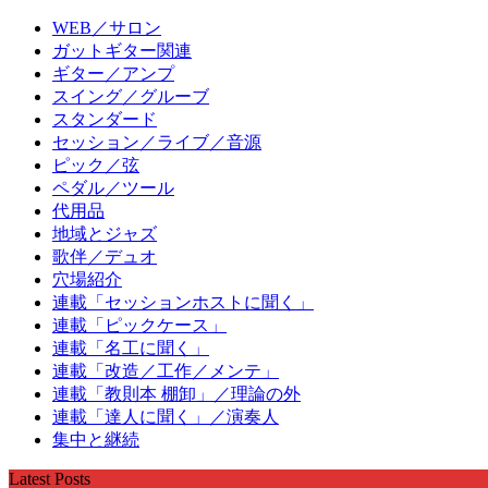
WEB／サロン
ガットギター関連
ギター／アンプ
スイング／グルーブ
スタンダード
セッション／ライブ／音源
ピック／弦
ペダル／ツール
代用品
地域とジャズ
歌伴／デュオ
穴場紹介
連載「セッションホストに聞く」
連載「ピックケース」
連載「名工に聞く」
連載「改造／工作／メンテ」
連載「教則本 棚卸」／理論の外
連載「達人に聞く」／演奏人
集中と継続
Latest Posts