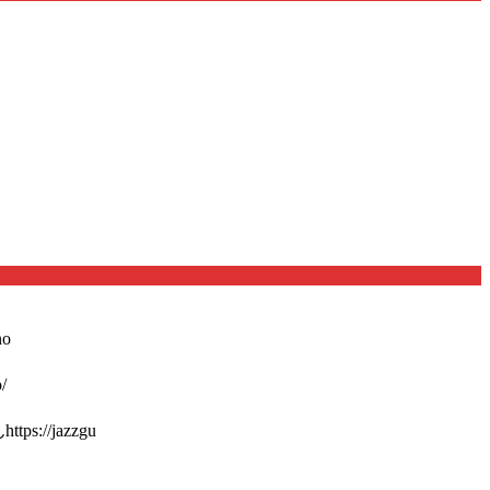
o
/
://jazzgu