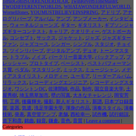
TeruoGotoISURRENDERDEAR
,
TwinReverbToneMaster
,
TWODIFFERENTWORLDS
,
WHATAWONDERFULWORLD
,
WornellJones
,
YOUMUSTBELIEVEINSPRING
,
アドリブ
,
アナ
ログリバーブ
,
アルバム
,
アンプ
,
アンプメーカー
,
インタビュ
ー
,
ウォーネルジョーンズ
,
ギター
,
ギタリスト
,
ギブソンジャ
ズギターコンテスト
,
キャリア
,
クオリティー
,
ゲストボーカ
ル
,
コンセプト
,
サックス
,
ジャケット
,
ジャズ
,
ジャズギター
ファン
,
ジャズコース
,
シンガー
,
シンプル
,
スタジオ
,
チョイ
ス
,
ツインリバーブ
,
デジタルアンプ
,
デュオ
,
トーンマスタ
ー
,
トラブル
,
ノイズ
,
バークリー音楽大学
,
バックアップ
,
プ
レッシャー
,
プロトタイプ
,
ベーシスト
,
ベストパフォーマン
ス賞
,
ペダル
,
マスタリング
,
ミックス
,
ミュージシャン
,
メデ
ィアスタイリスト
,
メロディー
,
ユーモア
,
リーダーアルバム
,
リラックス
,
レコーディングエンジニア
,
レコーディングスタ
ジオ
,
ワシントンDC
,
佐津間純
,
作品
,
制作
,
国立音楽大学
,
土
屋秀樹
,
埼玉県草加市
,
壁の写真
,
大きなチャレンジ
,
岡安芳
明
,
工房
,
後藤輝夫
,
撮影
,
新人ギタリスト
,
新譜
,
日本プロ録音
賞
,
楽器
,
気遣
,
洗足学園大学
,
渾身の作品
,
演奏スタイル
,
演奏
技術
,
発表
,
真空管アンプ
,
老舗
,
西松幸一
,
試作機
,
試行錯誤
,
道下和彦
,
銘曲
,
録音
,
鎌倉
,
音色
,
音質
|
Leave a comment
|
Categories