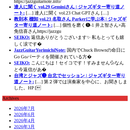
https://jazzguitarnote.info/
達人に聞く vol.29 Geminiさん | ジャズギター寄り道ノ
ート:
[…] 達人に聞く vol.23 Chat GPTさん […]
教則本 棚卸 vol.23 名取さん Parkerに学ぶ本 | ジャズギ
ター寄り道ノート:
[…] 個性を磨く❶-1 井上智さん×高
免信喜さんhttps://jazzgu
SEIKO:
返信ありがとうございます✨ 私もとっても嬉
しく涙です�
JazzGuitarYorimichiNote:
国内でChuck Brownの命日に
Go Goパーティを開催されている方�
SEIKO:
こんにちは！セイコです！すみません💦なん
と今返信があ�
台湾とジャズ❸ 台北でセッション | ジャズギター寄り
道ノート:
[…] 第２弾では演奏家を中心に、お聞きしま
した。HP [
Archives
2026年7月
2026年6月
2026年4月
2026年3月