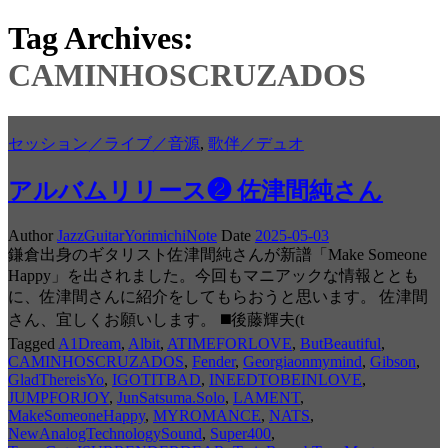
Tag Archives:
CAMINHOSCRUZADOS
セッション／ライブ／音源
,
歌伴／デュオ
アルバムリリース❷ 佐津間純さん
Author
JazzGuitarYorimichiNote
Date
2025-05-03
鎌倉出身のギタリスト佐津間純さんが新譜「Make Someone
Happy」を出されました。今回もマニアックな情報ととも
に、佐津間さんに紹介をしてもらおうと思います。 佐津間
さん、宜しくお願いします。 ◼️後藤輝夫(t
Tagged
A1Dream
,
Albit
,
ATIMEFORLOVE
,
ButBeautiful
,
CAMINHOSCRUZADOS
,
Fender
,
Georgiaonmymind
,
Gibson
,
GladThereisYo
,
IGOTITBAD
,
INEEDTOBEINLOVE
,
JUMPFORJOY
,
JunSatsuma.Solo
,
LAMENT
,
MakeSomeoneHappy
,
MYROMANCE
,
NATS
,
NewAnalogTechnologySound
,
Super400
,