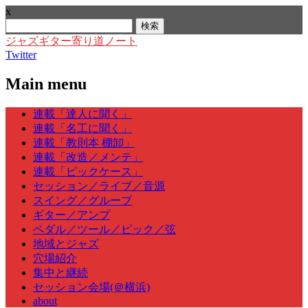
x
検
索:
ジャズギター寄り道ノート
Twitter
Main menu
Skip
連載「達人に聞く」
to
連載「名工に聞く」
content
連載「教則本 棚卸」
連載「改造／メンテ」
連載「ピックケース」
セッション／ライブ／音源
スイング／グルーブ
ギター／アンプ
ペダル／ツール／ピック／弦
地域とジャズ
穴場紹介
集中と継続
セッション会場(＠横浜)
about