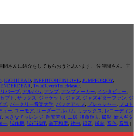
に、佐津間さんに紹介をしてもらおうと思います。 佐津間さん、宜
o
,
IGOTITBAD
,
INEEDTOBEINLOVE
,
JUMPFORJOY
,
RRENDERDEAR
,
TwinReverbToneMaster
,
グリバーブ
,
アルバム
,
アンプ
,
アンプメーカー
,
インタビュー
,
セプト
,
サックス
,
ジャケット
,
ジャズ
,
ジャズギターファン
,
ジ
イズ
,
バークリー音楽大学
,
バックアップ
,
プレッシャー
,
プロト
ディー
,
ユーモア
,
リーダーアルバム
,
リラックス
,
レコーディン
真
,
大きなチャレンジ
,
岡安芳明
,
工房
,
後藤輝夫
,
撮影
,
新人ギタ
幸一
,
試作機
,
試行錯誤
,
道下和彦
,
銘曲
,
録音
,
鎌倉
,
音色
,
音質
|