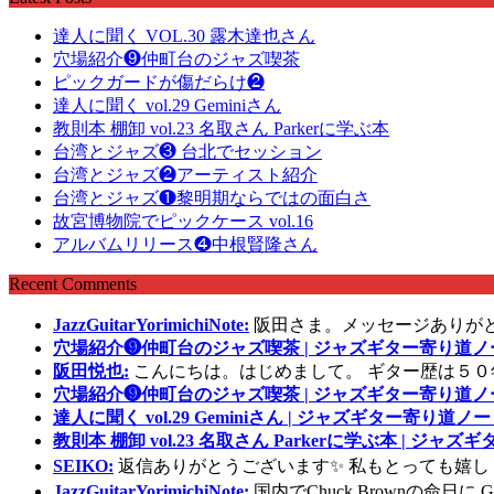
達人に聞く VOL.30 露木達也さん
穴場紹介❾仲町台のジャズ喫茶
ピックガードが傷だらけ❷
達人に聞く vol.29 Geminiさん
教則本 棚卸 vol.23 名取さん Parkerに学ぶ本
台湾とジャズ❸ 台北でセッション
台湾とジャズ❷アーティスト紹介
台湾とジャズ❶黎明期ならではの面白さ
故宮博物院でピックケース vol.16
アルバムリリース❹中根賢隆さん
Recent Comments
JazzGuitarYorimichiNote:
阪田さま。メッセージありが
穴場紹介❾仲町台のジャズ喫茶 | ジャズギター寄り道ノ
阪田悦也:
こんにちは。はじめまして。 ギター歴は５０
穴場紹介❾仲町台のジャズ喫茶 | ジャズギター寄り道ノ
達人に聞く vol.29 Geminiさん | ジャズギター寄り道ノー
教則本 棚卸 vol.23 名取さん Parkerに学ぶ本 | ジャ
SEIKO:
返信ありがとうございます✨ 私もとっても嬉し
JazzGuitarYorimichiNote:
国内でChuck Brownの命日