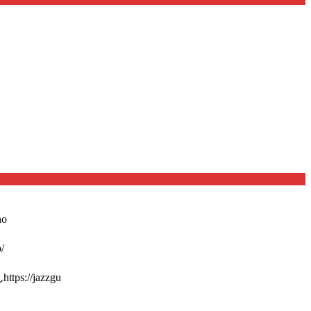
o
/
://jazzgu