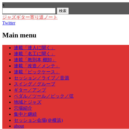
x
検
索:
ジャズギター寄り道ノート
Twitter
Main menu
Skip
連載「達人に聞く」
to
連載「名工に聞く」
content
連載「教則本 棚卸」
連載「改造／メンテ」
連載「ピックケース」
セッション／ライブ／音源
スイング／グルーブ
ギター／アンプ
ペダル／ツール／ピック／弦
地域とジャズ
穴場紹介
集中と継続
セッション会場(＠横浜)
about