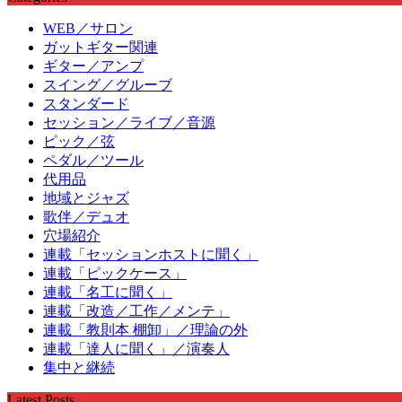
WEB／サロン
ガットギター関連
ギター／アンプ
スイング／グルーブ
スタンダード
セッション／ライブ／音源
ピック／弦
ペダル／ツール
代用品
地域とジャズ
歌伴／デュオ
穴場紹介
連載「セッションホストに聞く」
連載「ピックケース」
連載「名工に聞く」
連載「改造／工作／メンテ」
連載「教則本 棚卸」／理論の外
連載「達人に聞く」／演奏人
集中と継続
Latest Posts