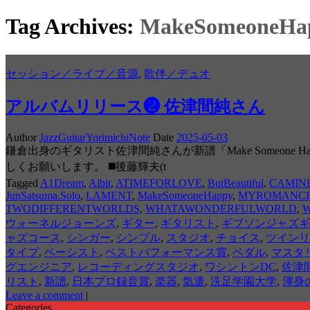
Tag Archives:
MakeSomeoneHa
セッション／ライブ／音源
,
歌伴／デュオ
アルバムリリース❷ 佐津間純さん
Author
JazzGuitarYorimichiNote
Date
2025-05-03
鎌倉出身のギタリスト佐津間純さんが新譜「Make Someo
しくお願いします。 ◼️後藤輝夫(t
Tagged
A1Dream
,
Albit
,
ATIMEFORLOVE
,
ButBeautiful
,
CAMIN
JunSatsuma.Solo
,
LAMENT
,
MakeSomeoneHappy
,
MYROMANC
TWODIFFERENTWORLDS
,
WHATAWONDERFULWORLD
,
W
ウォーネルジョーンズ
,
ギター
,
ギタリスト
,
ギブソンジャズギ
ャズコース
,
シンガー
,
シンプル
,
スタジオ
,
チョイス
,
ツインリ
タイプ
,
ベーシスト
,
ベストパフォーマンス賞
,
ペダル
,
マスタ
グエンジニア
,
レコーディングスタジオ
,
ワシントンDC
,
佐津
リスト
,
新譜
,
日本プロ録音賞
,
楽器
,
気遣
,
洗足学園大学
,
渾身
Leave a comment
|
Categories