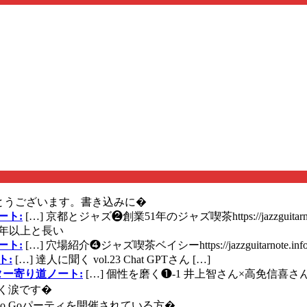
とうございます。書き込みに�
ート:
[…] 京都とジャズ❷創業51年のジャズ喫茶https://jazzguitarn
年以上と長い
ート:
[…] 穴場紹介❹ジャズ喫茶ベイシーhttps://jazzguitarnote.info
ト:
[…] 達人に聞く vol.23 Chat GPTさん […]
ズギター寄り道ノート:
[…] 個性を磨く❶-1 井上智さん×高免信喜さんhttps
く涙です�
に Go Goパーティを開催されている方�