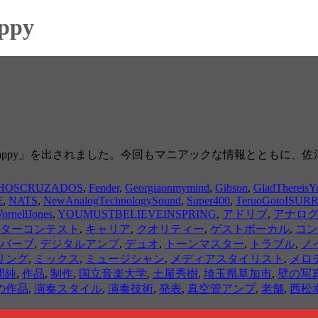
ppy
ne Happy」を出されました。今回もマニアックな情報ととも
HOSCRUZADOS
,
Fender
,
Georgiaonmymind
,
Gibson
,
GladThereisY
E
,
NATS
,
NewAnalogTechnologySound
,
Super400
,
TeruoGotoISU
ornellJones
,
YOUMUSTBELIEVEINSPRING
,
アドリブ
,
アナロ
ターコンテスト
,
キャリア
,
クオリティー
,
ゲストボーカル
,
コン
バーブ
,
デジタルアンプ
,
デュオ
,
トーンマスター
,
トラブル
,
ノ
リング
,
ミックス
,
ミュージシャン
,
メディアスタイリスト
,
メロ
間純
,
作品
,
制作
,
国立音楽大学
,
土屋秀樹
,
埼玉県草加市
,
壁の写
の作品
,
演奏スタイル
,
演奏技術
,
発表
,
真空管アンプ
,
老舗
,
西松