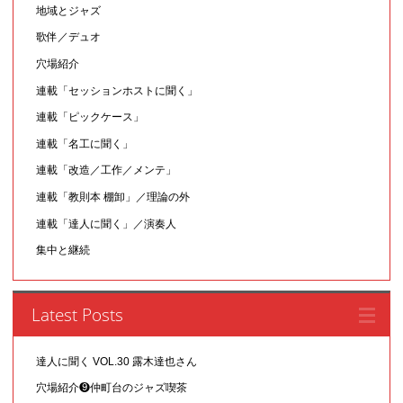
地域とジャズ
歌伴／デュオ
穴場紹介
連載「セッションホストに聞く」
連載「ピックケース」
連載「名工に聞く」
連載「改造／工作／メンテ」
連載「教則本 棚卸」／理論の外
連載「達人に聞く」／演奏人
集中と継続
Latest Posts
達人に聞く VOL.30 露木達也さん
穴場紹介❾仲町台のジャズ喫茶