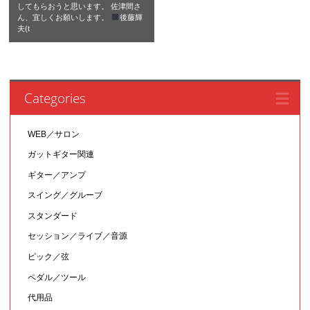
してもらおうと思います。 佐津間さ
ん、宜しくお願いします。
後藤輝
夫(t
Categories
WEB／サロン
ガットギター関連
ギター／アンプ
スイング／グルーブ
スタンダード
セッション／ライブ／音源
ピック／弦
ペダル／ツール
代用品