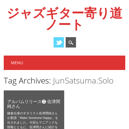
ジャズギター寄り道
ノート
Main menu
Skip
MENU
to
content
Tag Archives:
JunSatsuma.Solo
アルバムリリース❷ 佐津間
純さん
鎌倉出身のギタリスト佐津間純さん
が新譜「Make Someone Happy」を
出されました。今回もマニアックな
情報とともに、佐津間さんに紹介を