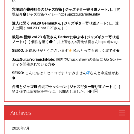
い
穴場紹介❾仲町台のジャズ喫茶 | ジャズギター寄り道ノート:
[…] 穴
場紹介❹ジャズ喫茶ベイシーhttps://jazzguitarnote.info/
達人に聞く vol.29 Geminiさん | ジャズギター寄り道ノート:
[…] 達
人に聞く vol.23 Chat GPTさん […]
教則本 棚卸 vol.23 名取さん Parkerに学ぶ本 | ジャズギター寄り道
ノート:
[…] 個性を磨く❶-1 井上智さん×高免信喜さんhttps://jazzgu
SEIKO:
返信ありがとうございます
私もとっても嬉しく涙です�
JazzGuitarYorimichiNote:
国内でChuck Brownの命日に Go Goパー
ティを開催されている方�
SEIKO:
こんにちは！セイコです！すみません
なんと今返信があ
�
台湾とジャズ❸ 台北でセッション | ジャズギター寄り道ノート:
[…]
第２弾では演奏家を中心に、お聞きしました。HP [
Archives
2026年7月