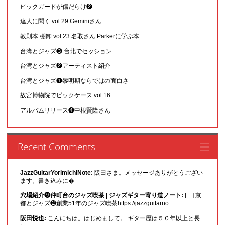
ピックガードが傷だらけ❷
達人に聞く vol.29 Geminiさん
教則本 棚卸 vol.23 名取さん Parkerに学ぶ本
台湾とジャズ❸ 台北でセッション
台湾とジャズ❷アーティスト紹介
台湾とジャズ❶黎明期ならではの面白さ
故宮博物院でピックケース vol.16
アルバムリリース❹中根賢隆さん
Recent Comments
JazzGuitarYorimichiNote:
阪田さま。メッセージありがとうござい
ます。書き込みに�
穴場紹介❾仲町台のジャズ喫茶 | ジャズギター寄り道ノート:
[…] 京
都とジャズ❷創業51年のジャズ喫茶https://jazzguitarno
阪田悦也:
こんにちは。はじめまして。 ギター歴は５０年以上と長