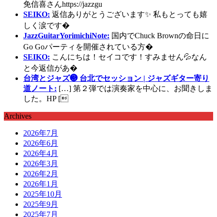
免信喜さんhttps://jazzgu
SEIKO:
返信ありがとうございます✨ 私もとっても嬉
しく涙です�
JazzGuitarYorimichiNote:
国内でChuck Brownの命日に
Go Goパーティを開催されている方�
SEIKO:
こんにちは！セイコです！すみません💦なん
と今返信があ�
台湾とジャズ❸ 台北でセッション | ジャズギター寄り
道ノート:
[…] 第２弾では演奏家を中心に、お聞きしま
した。HP [
Archives
2026年7月
2026年6月
2026年4月
2026年3月
2026年2月
2026年1月
2025年10月
2025年9月
2025年7月