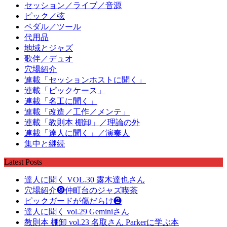
セッション／ライブ／音源
ピック／弦
ペダル／ツール
代用品
地域とジャズ
歌伴／デュオ
穴場紹介
連載「セッションホストに聞く」
連載「ピックケース」
連載「名工に聞く」
連載「改造／工作／メンテ」
連載「教則本 棚卸」／理論の外
連載「達人に聞く」／演奏人
集中と継続
Latest Posts
達人に聞く VOL.30 露木達也さん
穴場紹介❾仲町台のジャズ喫茶
ピックガードが傷だらけ❷
達人に聞く vol.29 Geminiさん
教則本 棚卸 vol.23 名取さん Parkerに学ぶ本