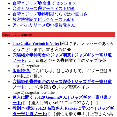
台湾とジャズ❸ 台北でセッション
台湾とジャズ❷アーティスト紹介
台湾とジャズ❶黎明期ならではの面白さ
故宮博物院でピックケース vol.16
アルバムリリース❹中根賢隆さん
Recent Comments
JazzGuitarYorimichiNote:
阪田さま。メッセージありが
とうございます。書き込みに�
穴場紹介❾仲町台のジャズ喫茶 | ジャズギター寄り道
ノート:
[…] 京都とジャズ❷創業51年のジャズ喫茶
https://jazzguitarno
阪田悦也:
こんにちは。はじめまして。 ギター歴は５
０年以上と長い
穴場紹介❾仲町台のジャズ喫茶 | ジャズギター寄り道
ノート:
[…] 穴場紹介❹ジャズ喫茶ベイシー
https://jazzguitarnote.info/
達人に聞く vol.29 Geminiさん | ジャズギター寄り道ノ
ート:
[…] 達人に聞く vol.23 Chat GPTさん […]
教則本 棚卸 vol.23 名取さん Parkerに学ぶ本 | ジャズギ
ター寄り道ノート:
[…] 個性を磨く❶-1 井上智さん×高