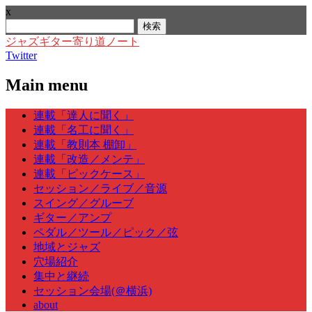
x
検
索:
ジャズギター寄り道ノート
Twitter
Main menu
Skip
連載「達人に聞く」
to
連載「名工に聞く」
content
連載「教則本 棚卸」
連載「改造／メンテ」
連載「ピックケース」
セッション／ライブ／音源
スイング／グルーブ
ギター／アンプ
ペダル／ツール／ピック／弦
地域とジャズ
穴場紹介
集中と継続
セッション会場(＠横浜)
about