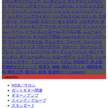
ンテンポラリージュー
,
コンボアンプ
,
サイケデリックロッ
ク
,
サウンド
,
シアターソング
,
ジムホール
,
ジャズ
,
ジャズピ
アノ
,
ジャック
,
ジャムバンド
,
ジャンゴ
,
ジョージシアリン
グ
,
シンガーソングライター
,
シングルコイル
,
スイッチ
,
スタ
ンダード
,
スチール弦
,
スピード
,
セミホロウ
,
ソロギター
,
ダ
ンロップ
,
チョーキング
,
テーマ
,
テーマソング
,
ディストーシ
ョン
,
トーン
,
トーンコントロール
,
ナイロン弦
,
ニューエイ
ジ
,
ニューヨーク
,
ネイルケア用品
,
ハムバッカー
,
ピックアッ
プ
,
フィンガースタイル
,
フェンダー
,
フォーク
,
フュージョ
ン
,
フラットトップ
,
ブルーグラス
,
フルート
,
フレージング
,
プレイ
,
フレットレスベース
,
ポップミュージック
,
ポニーキ
ャニオン
,
ボリュームポット
,
ホローボディ
,
ミニワウ
,
ミュー
ジカルシアター
,
ミュージシャン
,
リズム
,
丹羽悦子
,
井上智
,
圧倒的なテクニック
,
指弾き
,
独奏
,
独自スタイル
,
瞬間接着
剤
,
聞き上手
,
遊び心
,
鉛筆
,
鉛筆削り
|
1 Comment
|
Categories
WEB／サロン
ガットギター関連
ギター／アンプ
スイング／グルーブ
スタンダード