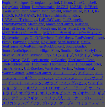
Foghat
,
Foreigner
,
Georgiaonmymind
,
Gibson
,
GlenCampbell
,
GypsyJazz
,
Hilton
,
HiroYamanaka
,
JAZZII
,
JAZZIII
,
JeffBeck
,
JGeilsBand
,
JohnDenver
,
JohnScofield
,
JonathanLee
,
JS113
,
K-
LICKS
,
KANKAWA
,
KCTheSunshineBand
,
Kiss
,
LABAudioTechnology
,
LaBellaVivace
,
LedZeppelin
,
LynyrdSkynyrd
,
Marchione
,
MarchioneGuitars
,
Marshall
,
MarshallTucker
,
MASH
,
MikeStern
,
Miles
,
MilesDavis
,
Motown
,
MXRアナログコーラス
,
MXRミニカーボンコピーディレイ
,
Myfavoritethings
,
OutOfNowhere
,
PatMetheny
,
PaulWinterConsort
,
Peavy
,
Polytone
,
Roland
,
RoyClark
,
SeanHarkness
,
SM57
,
SoulTrainandDonKirchnersRockConcert
,
SourceAudio
,
SourceAudioSpectrumIntelligentFilter
,
SouthernRock
,
SteelyDan
,
Steve MillerBand
,
strymon
,
Styx
,
STシェイプ
,
STタイプ
,
Supro
,
TackyDrive
,
TAD
,
tcelectronic
,
theBeatles
,
TheGratefulDead
,
TheRockfordFiles
,
TheSilvers
,
Thomastic
,
TS9
,
TubeAmpDoctor
,
TuckAndress
,
UdoRoesber
,
VanHalen
,
Veritas
,
VolumePedal
,
WaldenGuitars
,
YamaokaGuitars
,
アーチトップ
,
アイデア
,
アコ
ースティックギター
,
アレンジ
,
アレンジメント
,
アンサンブ
ル
,
インストゥルメンタルポップ
,
ウィンダムヒル
,
ウェイン
ショーター
,
エキゾチックFXBBオーバードライブ
,
オーバー
ドライブ
,
オグラケイ
,
オリジナルピック
,
カズオヤイリ
,
ギブ
ソン
,
クラシックギター
,
クリップ式チューナー
,
グレートア
メリカンソングブック
,
グレッチ
,
ケーブル
,
コミュニティ
,
コ