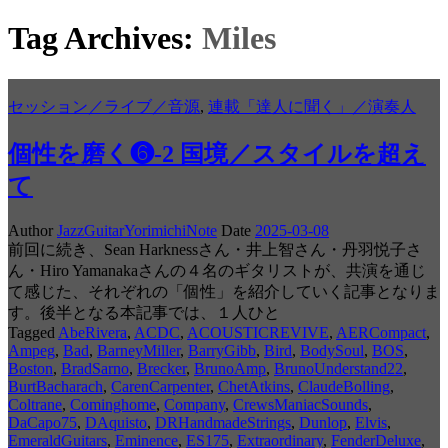
Tag Archives:
Miles
セッション／ライブ／音源
,
連載「達人に聞く」／演奏人
個性を磨く❻-2 国境／スタイルを超え
て
Author
JazzGuitarYorimichiNote
Date
2025-03-08
前回に続き、Sean Harknessさん・井上智さん・丹羽悦子さ
ん・Hiro Yamanakaさんの４名のギタリストが、共演を通じ
て感じた、それぞれの「個性」を紹介していく記事となりま
す。後半となる本記事では、１人ひと
Tagged
AbeRivera
,
ACDC
,
ACOUSTICREVIVE
,
AERCompact
,
Ampeg
,
Bad
,
BarneyMiller
,
BarryGibb
,
Bird
,
BodySoul
,
BOS
,
Boston
,
BradSarno
,
Brecker
,
BrunoAmp
,
BrunoUnderstand22
,
BurtBacharach
,
CarenCarpenter
,
ChetAtkins
,
ClaudeBolling
,
Coltrane
,
Cominghome
,
Company
,
CrewsManiacSounds
,
DaCapo75
,
DAquisto
,
DRHandmadeStrings
,
Dunlop
,
Elvis
,
EmeraldGuitars
,
Eminence
,
ES175
,
Extraordinary
,
FenderDeluxe
,