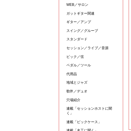
WEB／サロン
ガットギター関連
ギター／アンプ
スイング／グルーブ
スタンダード
セッション／ライブ／音源
ピック／弦
ペダル／ツール
代用品
地域とジャズ
歌伴／デュオ
穴場紹介
連載「セッションホストに聞
く」
連載「ピックケース」
連載「名工に聞く」