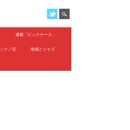
」
連載「ピックケース」
ック／弦
地域とジャズ