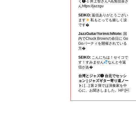
く❶-1 井上智さん×高免信喜さ
んhttps://jazzgu
SEIKO:
返信ありがとうござい
ます
私もとっても嬉しく涙
です�
JazzGuitarYorimichiNote:
国
内でChuck Brownの命日に Go
Goパーティを開催されている
方�
SEIKO:
こんにちは！セイコで
す！すみません
なんと今返
信があ�
台湾とジャズ❸ 台北でセッシ
ョン | ジャズギター寄り道ノー
ト:
[…] 第２弾では演奏家を中
心に、お聞きしました。HP [