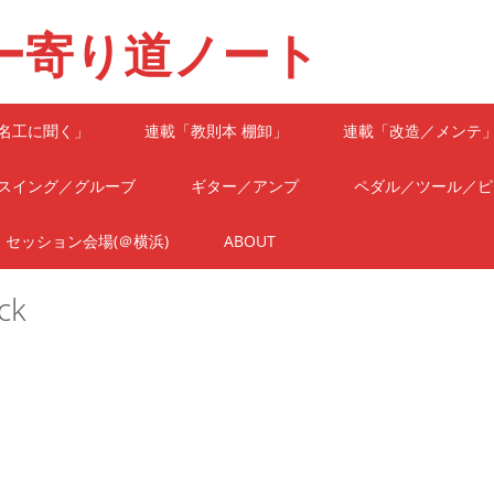
ー寄り道ノート
名工に聞く」
連載「教則本 棚卸」
連載「改造／メンテ
スイング／グルーブ
ギター／アンプ
ペダル／ツール／ピ
セッション会場(＠横浜)
ABOUT
ck