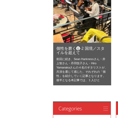
個性を磨く❻-2 国境／スタ
イルを超えて
前回に続き、Sean Harknessさん・井
上智さん・丹羽悦子さん・Hiro
Yamanakaさんの４名のギタリストが、
共演を通じて感じた、それぞれの「個
性」を紹介していく記事となります。
後半となる本記事では、１人ひと
Categories