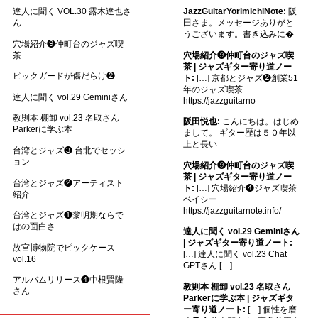
達人に聞く VOL.30 露木達也さ
JazzGuitarYorimichiNote:
阪
ん
田さま。メッセージありがと
うございます。書き込みに�
穴場紹介❾仲町台のジャズ喫
茶
穴場紹介❾仲町台のジャズ喫
茶 | ジャズギター寄り道ノー
ピックガードが傷だらけ❷
ト:
[…] 京都とジャズ❷創業51
年のジャズ喫茶
達人に聞く vol.29 Geminiさん
https://jazzguitarno
教則本 棚卸 vol.23 名取さん
阪田悦也:
こんにちは。はじめ
Parkerに学ぶ本
まして。 ギター歴は５０年以
上と長い
台湾とジャズ❸ 台北でセッシ
ョン
穴場紹介❾仲町台のジャズ喫
茶 | ジャズギター寄り道ノー
台湾とジャズ❷アーティスト
ト:
[…] 穴場紹介❹ジャズ喫茶
紹介
ベイシー
https://jazzguitarnote.info/
台湾とジャズ❶黎明期ならで
はの面白さ
達人に聞く vol.29 Geminiさん
| ジャズギター寄り道ノート:
故宮博物院でピックケース
[…] 達人に聞く vol.23 Chat
vol.16
GPTさん […]
アルバムリリース❹中根賢隆
教則本 棚卸 vol.23 名取さん
さん
Parkerに学ぶ本 | ジャズギタ
ー寄り道ノート:
[…] 個性を磨