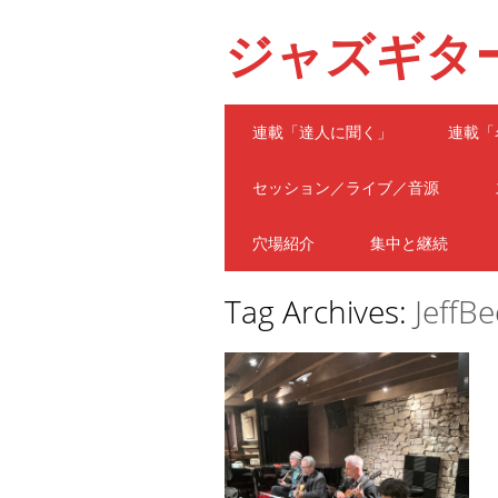
ジャズギタ
Main menu
Skip
連載「達人に聞く」
連載「
to
content
セッション／ライブ／音源
穴場紹介
集中と継続
Tag Archives:
JeffBe