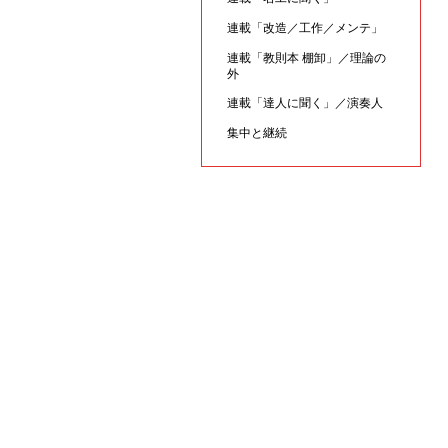
連載「改造／工作／メンテ」
連載「教則本 棚卸」／理論の
外
連載「達人に聞く」／演奏人
集中と継続