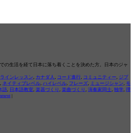
 海外での生活を経て日本に落ち着くことを決めた方。日本のジャ
ラインレッスン
,
カナダ人
,
コード進行
,
コミュニティー
,
ジプ
,
ネイティブレベル
,
ハイレベル
,
フレーズ
,
ミュージシャン
,
モ
本語
,
日本語教室
,
楽器づくり
,
楽曲づくり
,
演奏家同士
,
独学
,
理
mment
|