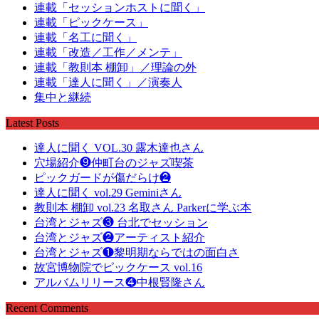
連載「セッションホストに聞く」
連載「ピックケース」
連載「名工に聞く」
連載「改造／工作／メンテ」
連載「教則本 棚卸」／理論の外
連載「達人に聞く」／演奏人
集中と継続
Latest Posts
達人に聞く VOL.30 露木達也さん
穴場紹介❾仲町台のジャズ喫茶
ピックガードが傷だらけ❷
達人に聞く vol.29 Geminiさん
教則本 棚卸 vol.23 名取さん Parkerに学ぶ本
台湾とジャズ❸ 台北でセッション
台湾とジャズ❷アーティスト紹介
台湾とジャズ❶黎明期ならではの面白さ
故宮博物院でピックケース vol.16
アルバムリリース❹中根賢隆さん
Recent Comments