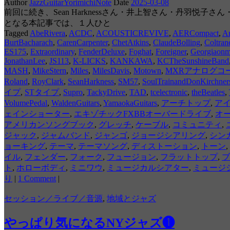
Author
JazzGuitarYorimichiNote
Date
2025-03-08
前回に続き、Sean Harknessさん・井上智さん・丹羽悦子
となる本記事では、１人ひと
Tagged
AbeRivera
,
ACDC
,
ACOUSTICREVIVE
,
AERCompact
,
A
BurtBacharach
,
CarenCarpenter
,
ChetAtkins
,
ClaudeBolling
,
Coltran
ES175
,
Extraordinary
,
FenderDeluxe
,
Foghat
,
Foreigner
,
Georgiaon
JonathanLee
,
JS113
,
K-LICKS
,
KANKAWA
,
KCTheSunshineBand
MASH
,
MikeStern
,
Miles
,
MilesDavis
,
Motown
,
MXRアナログコ
Roland
,
RoyClark
,
SeanHarkness
,
SM57
,
SoulTrainandDonKirchner
イプ
,
STタイプ
,
Supro
,
TackyDrive
,
TAD
,
tcelectronic
,
theBeatles
,
VolumePedal
,
WaldenGuitars
,
YamaokaGuitars
,
アーチトップ
,
ア
ェインショーター
,
エキゾチックFXBBオーバードライブ
,
オ
アメリカンソングブック
,
グレッチ
,
ケーブル
,
コミュニティ
,
ジャック
,
ジャムバンド
,
ジャンゴ
,
ジョージシアリング
,
シン
ョーキング
,
テーマ
,
テーマソング
,
ディストーション
,
トーン
,
イル
,
フェンダー
,
フォーク
,
フュージョン
,
フラットトップ
,
ブ
ト
,
ホローボディ
,
ミニワウ
,
ミュージカルシアター
,
ミュージ
り
|
1 Comment
|
セッション／ライブ／音源
,
地域とジャズ
やっぱり気になるNYジャズ❶