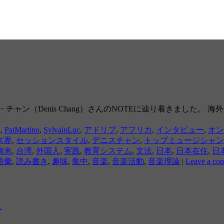
ャン（Denis Chang）さんのNOTEに辿り着きました。
E
,
PatMartino
,
SylvainLuc
,
アドリブ
,
アフリカ
,
インタビュー
,
オン
ズ界
,
セッションスタイル
,
デニスチャン
,
トップミュージシャン
南米
,
台湾
,
外国人
,
実践
,
教育システム
,
文法
,
日本
,
日本在住
,
日
語彙
,
読み書き
,
趣味
,
集中
,
音楽
,
音楽活動
,
音楽理論
|
Leave a co
て