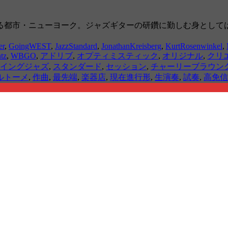
る都市・ニューヨーク。ジャズギターの研鑽に勤しむ身として
er
,
GoingWEST
,
JazzStandard
,
JonathanKreisberg
,
KurtRosenwinkel
,
tz
,
WBGO
,
アドリブ
,
オプティミスティック
,
オリジナル
,
クリ
イングジャズ
,
スタンダード
,
セッション
,
チャーリーブラウン
ルトーメ
,
作曲
,
最先端
,
楽器店
,
現在進行形
,
生演奏
,
試奏
,
高免信