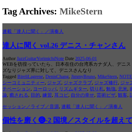
Tag Archives:
MikeStern
連載「達人に聞く」／演奏人
達人に聞く vol.26 デニス・チャンさん
Author
JazzGuitarYorimichiNote
Date
2025-06-01
WEBを彷徨っていたら、日本在住の台湾系カナダ人、デニス・チ
ズなりジャズ界に対して、デニスさんなり
Tagged
BireliLagrene
,
DenisChang
,
JimmyBruno
,
MikeStern
,
NOT
シーコミュニティー
,
ジャズ
,
ジャズクラブ
,
ジャズ修行
,
ジャ
チベーション
,
ヨーロッパ
,
リズムギター
,
切り札
,
勉強
,
北米
,
論
,
癒される
,
目的
,
練習
,
耳コピ
,
自分の幸せ
,
芸術ビザ
,
観客
,
セッション／ライブ／音源
,
連載「達人に聞く」／演奏人
個性を磨く❻-2 国境／スタイルを超え