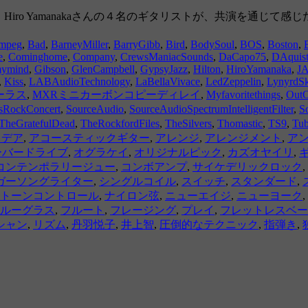
さん・Hiro Yamanakaさんの４名のギタリストが、共演を
mpeg
,
Bad
,
BarneyMiller
,
BarryGibb
,
Bird
,
BodySoul
,
BOS
,
Boston
,
e
,
Cominghome
,
Company
,
CrewsManiacSounds
,
DaCapo75
,
DAquis
mymind
,
Gibson
,
GlenCampbell
,
GypsyJazz
,
Hilton
,
HiroYamanaka
,
JA
,
Kiss
,
LABAudioTechnology
,
LaBellaVivace
,
LedZeppelin
,
LynyrdS
ーラス
,
MXRミニカーボンコピーディレイ
,
Myfavoritethings
,
Out
sRockConcert
,
SourceAudio
,
SourceAudioSpectrumIntelligentFilter
,
S
TheGratefulDead
,
TheRockfordFiles
,
TheSilvers
,
Thomastic
,
TS9
,
Tu
イデア
,
アコースティックギター
,
アレンジ
,
アレンジメント
,
ア
ーバードライブ
,
オグラケイ
,
オリジナルピック
,
カズオヤイリ
,
コンテンポラリージュー
,
コンボアンプ
,
サイケデリックロック
,
ガーソングライター
,
シングルコイル
,
スイッチ
,
スタンダード
,
トーンコントロール
,
ナイロン弦
,
ニューエイジ
,
ニューヨーク
,
ルーグラス
,
フルート
,
フレージング
,
プレイ
,
フレットレスベー
シャン
,
リズム
,
丹羽悦子
,
井上智
,
圧倒的なテクニック
,
指弾き
,