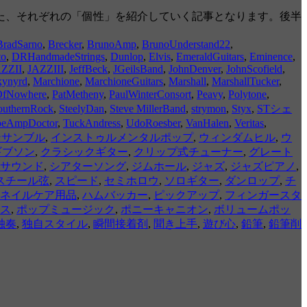
通じて感じた、それぞれの「個性」を紹介していく記事となります。後半
BradSarno
,
Brecker
,
BrunoAmp
,
BrunoUnderstand22
,
to
,
DRHandmadeStrings
,
Dunlop
,
Elvis
,
EmeraldGuitars
,
Eminence
,
ZZII
,
JAZZIII
,
JeffBeck
,
JGeilsBand
,
JohnDenver
,
JohnScofield
,
kynyrd
,
Marchione
,
MarchioneGuitars
,
Marshall
,
MarshallTucker
,
OfNowhere
,
PatMetheny
,
PaulWinterConsort
,
Peavy
,
Polytone
,
outhernRock
,
SteelyDan
,
Steve MillerBand
,
strymon
,
Styx
,
STシェ
beAmpDoctor
,
TuckAndress
,
UdoRoesber
,
VanHalen
,
Veritas
,
ンサンブル
,
インストゥルメンタルポップ
,
ウィンダムヒル
,
ウ
ギブソン
,
クラシックギター
,
クリップ式チューナー
,
グレート
サウンド
,
シアターソング
,
ジムホール
,
ジャズ
,
ジャズピアノ
,
スチール弦
,
スピード
,
セミホロウ
,
ソロギター
,
ダンロップ
,
チ
ネイルケア用品
,
ハムバッカー
,
ピックアップ
,
フィンガースタ
ス
,
ポップミュージック
,
ポニーキャニオン
,
ボリュームポッ
独奏
,
独自スタイル
,
瞬間接着剤
,
聞き上手
,
遊び心
,
鉛筆
,
鉛筆削