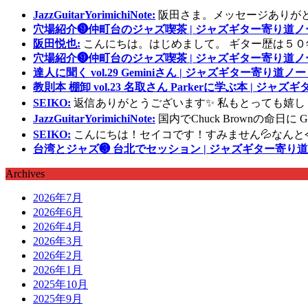
JazzGuitarYorimichiNote:
阪田さま。メッセージありが
穴場紹介❾仲町台のジャズ喫茶 | ジャズギター寄り道ノ
阪田悦也:
こんにちは。はじめまして。 ギター歴は５０
穴場紹介❾仲町台のジャズ喫茶 | ジャズギター寄り道ノ
達人に聞く vol.29 Geminiさん | ジャズギター寄り道ノー
教則本 棚卸 vol.23 名取さん Parkerに学ぶ本 | ジャ
SEIKO:
返信ありがとうございます✨ 私もとっても嬉し
JazzGuitarYorimichiNote:
国内でChuck Brownの命日
SEIKO:
こんにちは！セイコです！すみません💦なんと
台湾とジャズ❸ 台北でセッション | ジャズギター寄り道
Archives
2026年7月
2026年6月
2026年4月
2026年3月
2026年2月
2026年1月
2025年10月
2025年9月