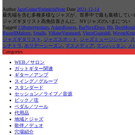
Author
JazzGuitarYorimichiNote
Date
2021-12-14
最先端を含む多種多様なジャズが、世界中で最も集積してい
ジャズギタリスト高免信喜さんに、NYジャズのいまについ
Tagged
13thstreetguitars
,
AdamRogers
,
BarNextDoor
,
Bb
,
BenMond
RussellMalone
,
Smalls
,
VillageVanguard
,
VinceGuaraldi
,
WayneKran
ジャズギタリスト
,
ジャズスポット
,
ジャズミュージシャン
,
ス
シナトラ
,
ホリデーシーズン
,
マスメディア
,
マンハッタン
,
メ
Categories
WEB／サロン
ガットギター関連
ギター／アンプ
スイング／グルーブ
スタンダード
セッション／ライブ／音源
ピック／弦
ペダル／ツール
代用品
地域とジャズ
歌伴／デュオ
穴場紹介