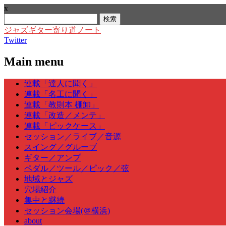
x
検
索:
ジャズギター寄り道ノート
Twitter
Main menu
Skip
連載「達人に聞く」
to
連載「名工に聞く」
content
連載「教則本 棚卸」
連載「改造／メンテ」
連載「ピックケース」
セッション／ライブ／音源
スイング／グルーブ
ギター／アンプ
ペダル／ツール／ピック／弦
地域とジャズ
穴場紹介
集中と継続
セッション会場(＠横浜)
about