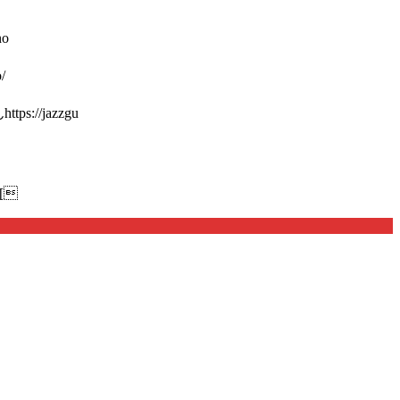
o
/
://jazzgu
[