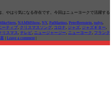
は、やはり気になる存在です。今回はニューヨークで活躍する
MikeStern
,
NAMMShow
,
NY
,
PatMartino
,
PeterBernstein
,
rudys
,
エーティブ
,
クリスマスソング
,
コロナ
,
ジャズ
,
ジャズギター
,
クリスマス
,
テレビ
,
ニュージャージー
,
ニューヨーク
,
フランク
喜
|
Leave a comment
|