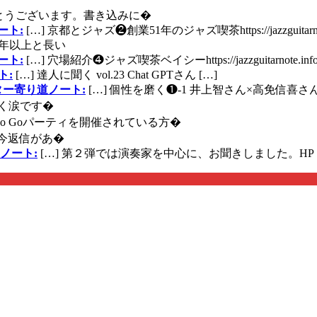
とうございます。書き込みに�
ート:
[…] 京都とジャズ❷創業51年のジャズ喫茶https://jazzguitarn
年以上と長い
ート:
[…] 穴場紹介❹ジャズ喫茶ベイシーhttps://jazzguitarnote.info
ト:
[…] 達人に聞く vol.23 Chat GPTさん […]
ズギター寄り道ノート:
[…] 個性を磨く❶-1 井上智さん×高免信喜さんhttps
く涙です�
に Go Goパーティを開催されている方�
今返信があ�
ノート:
[…] 第２弾では演奏家を中心に、お聞きしました。HP 