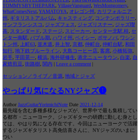
TOMMYSBYTHEPARK
,
VillageVanguard
,
WesMontgomery
,
WhatComesNext
,
YAMATOYA
,
オレゴン州
,
カリフォルニア
州
,
ギタリストアルバム
,
キャスティング
,
コンテンポラリー
,
サンフランシスコ
,
ジャズフェス
,
ジャズリスナー
,
ジャズ喫
茶
,
スタンダード
,
ステージ
,
スピーカー
,
センター北駅.桂
,
セ
ンター南駅
,
バブル期
,
ハワイ州
,
ベイシー
,
ボサノバ
,
ワシン
トン州
,
上町63
,
並木道
,
井上智
,
京都
,
仲町台
,
仲町台駅
,
和田
知行
,
地下鉄ブルーライン
,
大島コーヒー店
,
客席
,
小橋拓弥
,
岩手
,
平田晃一
,
横浜
,
海外研修生
,
港北ニュータウン
,
白楽
,
自
家焙煎豆
,
街路樹
,
関内
|
Leave a comment
|
セッション／ライブ／音源
,
地域とジャズ
やっぱり気になるNYジャズ❶
Author
JazzGuitarYorimichiNote
Date
2021-12-14
最先端を含む多種多様なジャズが、世界中で最も集積してい
る都市・ニューヨーク。ジャズギターの研鑽に勤しむ身とし
ては、やはり気になる存在です。今回はニューヨークで活躍
するジャズギタリスト高免信喜さんに、NYジャズのいまに
つい