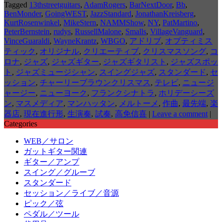
Tagged
13thstreetguitars
,
AdamRogers
,
BarNextDoor
,
Bb
,
BenMonder
,
GoingWEST
,
JazzStandard
,
JonathanKreisberg
,
KurtRosenwinkel
,
MikeStern
,
NAMMShow
,
NY
,
PatMartino
,
PeterBernstein
,
rudys
,
RussellMalone
,
Smalls
,
VillageVanguard
,
VinceGuaraldi
,
WayneKrantz
,
WBGO
,
アドリブ
,
オプティミス
ティック
,
オリジナル
,
クリエーティブ
,
クリスマスソング
,
コ
ロナ
,
ジャズ
,
ジャズギター
,
ジャズギタリスト
,
ジャズスポッ
ト
,
ジャズミュージシャン
,
スイングジャズ
,
スタンダード
,
セ
ッション
,
チャーリーブラウンクリスマス
,
テレビ
,
ニュージ
ャージー
,
ニューヨーク
,
フランクシナトラ
,
ホリデーシーズ
ン
,
マスメディア
,
マンハッタン
,
メルトーメ
,
作曲
,
最先端
,
楽
器店
,
現在進行形
,
生演奏
,
試奏
,
高免信喜
|
Leave a comment
|
Categories
WEB／サロン
ガットギター関連
ギター／アンプ
スイング／グルーブ
スタンダード
セッション／ライブ／音源
ピック／弦
ペダル／ツール