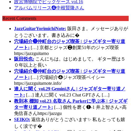
故宮博物院でピックケース vol.16
アルバムリリース❹中根賢隆さん
Recent Comments
JazzGuitarYorimichiNote:
阪田さま。メッセージありが
とうございます。書き込みに�
穴場紹介❾仲町台のジャズ喫茶 | ジャズギター寄り道
ノート:
[…] 京都とジャズ❷創業51年のジャズ喫茶
https://jazzguitarno
阪田悦也:
こんにちは。はじめまして。 ギター歴は５
０年以上と長い
穴場紹介❾仲町台のジャズ喫茶 | ジャズギター寄り道
ノート:
[…] 穴場紹介❹ジャズ喫茶ベイシー
https://jazzguitarnote.info/
達人に聞く vol.29 Geminiさん | ジャズギター寄り道ノ
ート:
[…] 達人に聞く vol.23 Chat GPTさん […]
教則本 棚卸 vol.23 名取さん Parkerに学ぶ本 | ジャズギ
ター寄り道ノート:
[…] 個性を磨く❶-1 井上智さん×高
免信喜さんhttps://jazzgu
SEIKO:
返信ありがとうございます✨ 私もとっても嬉
しく涙です�