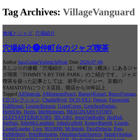
Tag Archives:
VillageVanguard
地域とジャズ
,
穴場紹介
穴場紹介❾仲町台のジャズ喫茶
Author
JazzGuitarYorimichiNote
Date
2026-07-06
久しぶりの連載「穴場紹介」は、仲町台（横浜）にあるジャ
ズ喫茶「TOMMY’S BY THE PARK」のご紹介です。 ジャズ
喫茶を扱った記事としては、岩手のベイシー、京都の
YAMATOYAにつぐ３店目。開店から50年以上
Tagged
AlDimeola
,
AMomentsPeace
,
BarneyKessel
,
BruceForman
,
CDコレクション
,
CharlieByrd
,
DCD-SX1
,
Denon
,
Fitzgerald
,
FullHouse
,
GeorgeBenson
,
GrantGreen
,
GretchenParlato
,
HerbEllis
,
Herbs
,
IdleMoments
,
IMAGINARYSTORY
,
JAZZYAFTERHOURS
,
JBL4365
,
JesseVanRuller
,
JimHall
,
JoePass
,
JohnMcLaughlin
,
JohnScofield
,
KennyBurrell
,
LeanIn
,
LionelLoueke
,
Live
,
MA9000
,
McIntosh
,
PacoDelucia
,
Pass
,
PatMetheny
,
PeterBernstein
,
QuestionAndAnswer
,
StanleyJordan
,
TERRACOFFEEandROASTER
,
ThePollWinnersRideAgain
,