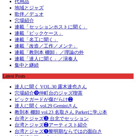
代用品
地域とジャズ
歌伴／デュオ
穴場紹介
連載「セッションホストに聞く」
連載「ピックケース」
連載「名工に聞く」
連載「改造／工作／メンテ」
連載「教則本 棚卸」／理論の外
連載「達人に聞く」／演奏人
集中と継続
Latest Posts
達人に聞く VOL.30 露木達也さん
穴場紹介❾仲町台のジャズ喫茶
ピックガードが傷だらけ❷
達人に聞く vol.29 Geminiさん
教則本 棚卸 vol.23 名取さん Parkerに学ぶ本
台湾とジャズ❸ 台北でセッション
台湾とジャズ❷アーティスト紹介
台湾とジャズ❶黎明期ならではの面白さ