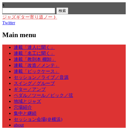
x
検
索:
ジャズギター寄り道ノート
Twitter
Main menu
Skip
連載「達人に聞く」
to
連載「名工に聞く」
content
連載「教則本 棚卸」
連載「改造／メンテ」
連載「ピックケース」
セッション／ライブ／音源
スイング／グルーブ
ギター／アンプ
ペダル／ツール／ピック／弦
地域とジャズ
穴場紹介
集中と継続
セッション会場(＠横浜)
about