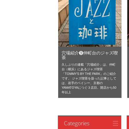
穴場紹介❾仲町台のジャズ喫
茶
久しぶりの連載「穴場紹介」は、仲町
台（横浜）にあるジャズ喫茶
「TOMMY’S BY THE PARK」のご紹介
です。 ジャズ喫茶を扱った記事として
は、岩手のベイシー、京都の
YAMATOYAにつぐ３店目。開店から50
年以上
Categories