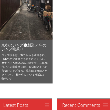
京都とジャズ❷創業51年の
ジャズ喫茶-1
ジャズ喫茶は、海外からも注目され、
日本の文化遺産とも言われるくらい、
歴史的にも価値のある場です。1980年
代ごろの最盛期には、40店ほどあった
京都のジャズ喫茶。現在は８軒ほどだ
そうです。 私が住んでいる横浜にも、
数軒のジ
Latest Posts
Recent Comments