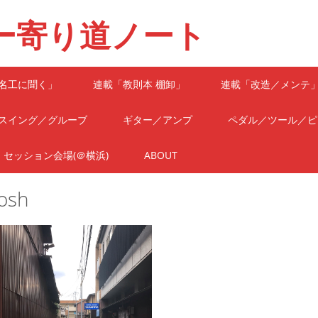
ー寄り道ノート
名工に聞く」
連載「教則本 棚卸」
連載「改造／メンテ
スイング／グルーブ
ギター／アンプ
ペダル／ツール／ピ
セッション会場(＠横浜)
ABOUT
osh