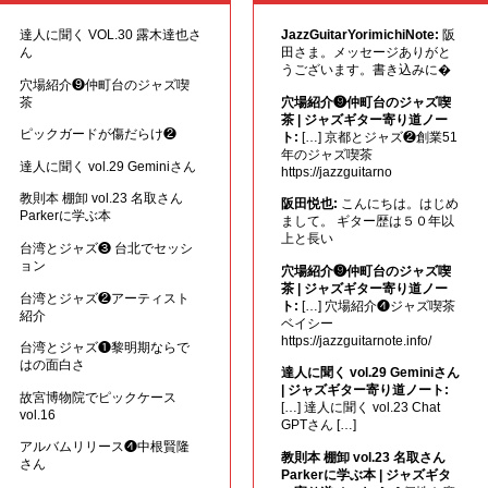
達人に聞く VOL.30 露木達也さ
JazzGuitarYorimichiNote:
阪
ん
田さま。メッセージありがと
うございます。書き込みに�
穴場紹介❾仲町台のジャズ喫
茶
穴場紹介❾仲町台のジャズ喫
茶 | ジャズギター寄り道ノー
ピックガードが傷だらけ❷
ト:
[…] 京都とジャズ❷創業51
年のジャズ喫茶
達人に聞く vol.29 Geminiさん
https://jazzguitarno
教則本 棚卸 vol.23 名取さん
阪田悦也:
こんにちは。はじめ
Parkerに学ぶ本
まして。 ギター歴は５０年以
上と長い
台湾とジャズ❸ 台北でセッシ
ョン
穴場紹介❾仲町台のジャズ喫
茶 | ジャズギター寄り道ノー
台湾とジャズ❷アーティスト
ト:
[…] 穴場紹介❹ジャズ喫茶
紹介
ベイシー
https://jazzguitarnote.info/
台湾とジャズ❶黎明期ならで
はの面白さ
達人に聞く vol.29 Geminiさん
| ジャズギター寄り道ノート:
故宮博物院でピックケース
[…] 達人に聞く vol.23 Chat
vol.16
GPTさん […]
アルバムリリース❹中根賢隆
教則本 棚卸 vol.23 名取さん
さん
Parkerに学ぶ本 | ジャズギタ