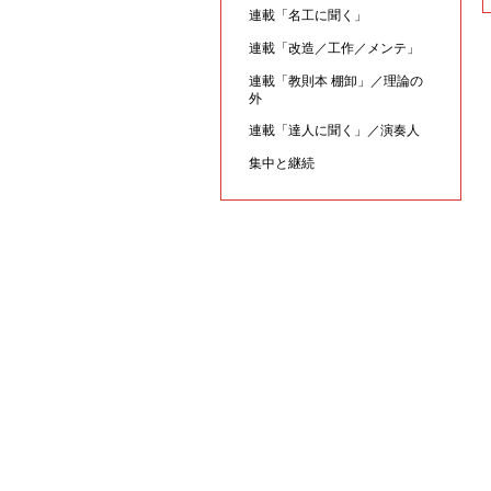
連載「名工に聞く」
連載「改造／工作／メンテ」
連載「教則本 棚卸」／理論の
外
連載「達人に聞く」／演奏人
集中と継続