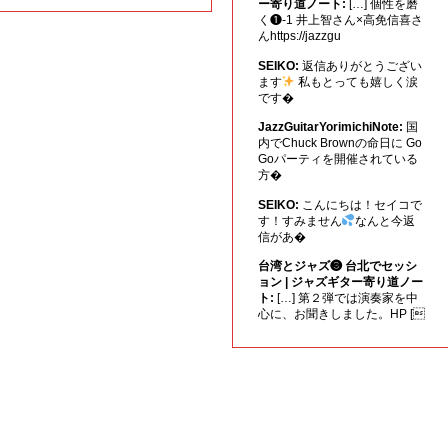
ー寄り道ノート:
[…] 個性を磨
く❶-1 井上智さん×高免信喜さ
んhttps://jazzgu
SEIKO:
返信ありがとうござい
ます
私もとっても嬉しく涙
です�
JazzGuitarYorimichiNote:
国
内でChuck Brownの命日に Go
Goパーティを開催されている
方�
SEIKO:
こんにちは！セイコで
す！すみません
なんと今返
信があ�
台湾とジャズ❸ 台北でセッシ
ョン | ジャズギター寄り道ノー
ト:
[…] 第２弾では演奏家を中
心に、お聞きしました。HP [