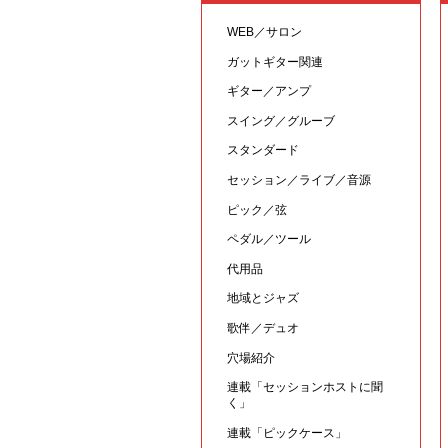
WEB／サロン
ガットギター関連
ギター／アンプ
スイング／グルーブ
スタンダード
セッション／ライブ／音源
ピック／弦
ペダル／ツール
代用品
地域とジャズ
歌伴／デュオ
穴場紹介
連載「セッションホストに聞
く」
連載「ピックケース」