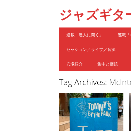
ジャズギタ
Main menu
Skip
連載「達人に聞く」
連載「
to
content
セッション／ライブ／音源
穴場紹介
集中と継続
Tag Archives:
McInt