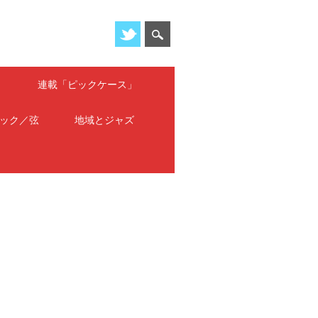
」
連載「ピックケース」
ック／弦
地域とジャズ