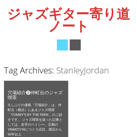
ジャズギター寄り道
ノート
Main menu
Skip
Tag Archives:
StanleyJordan
to
content
穴場紹介❾仲町台のジャズ
喫茶
久しぶりの連載「穴場紹介」は、仲
町台（横浜）にあるジャズ喫茶
「TOMMY’S BY THE PARK」のご紹
介です。 ジャズ喫茶を扱った記事と
しては、岩手のベイシー、京都の
YAMATOYAにつぐ３店目。開店から
50年以上