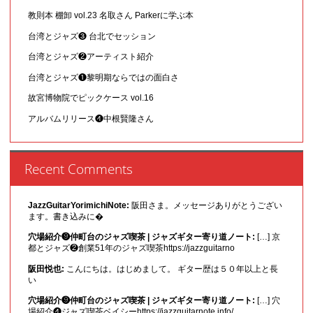
教則本 棚卸 vol.23 名取さん Parkerに学ぶ本
台湾とジャズ❸ 台北でセッション
台湾とジャズ❷アーティスト紹介
台湾とジャズ❶黎明期ならではの面白さ
故宮博物院でピックケース vol.16
アルバムリリース❹中根賢隆さん
Recent Comments
JazzGuitarYorimichiNote:
阪田さま。メッセージありがとうござい
ます。書き込みに�
穴場紹介❾仲町台のジャズ喫茶 | ジャズギター寄り道ノート:
[…] 京
都とジャズ❷創業51年のジャズ喫茶https://jazzguitarno
阪田悦也:
こんにちは。はじめまして。 ギター歴は５０年以上と長
い
穴場紹介❾仲町台のジャズ喫茶 | ジャズギター寄り道ノート:
[…] 穴
場紹介❹ジャズ喫茶ベイシーhttps://jazzguitarnote.info/