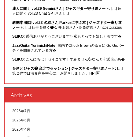
達人に聞く vol.29 Geminiさん | ジャズギター寄り道ノート:
[…] 達
人に聞く vol.23 Chat GPTさん […]
教則本 棚卸 vol.23 名取さん Parkerに学ぶ本 | ジャズギター寄り道
ノート:
[…] 個性を磨く❶-1 井上智さん×高免信喜さんhttps://jazzgu
SEIKO:
返信ありがとうございます✨ 私もとっても嬉しく涙です�
JazzGuitarYorimichiNote:
国内でChuck Brownの命日に Go Goパー
ティを開催されている方�
SEIKO:
こんにちは！セイコです！すみません💦なんと今返信があ�
台湾とジャズ❸ 台北でセッション | ジャズギター寄り道ノート:
[…]
第２弾では演奏家を中心に、お聞きしました。HP [
Archives
2026年7月
2026年6月
2026年4月