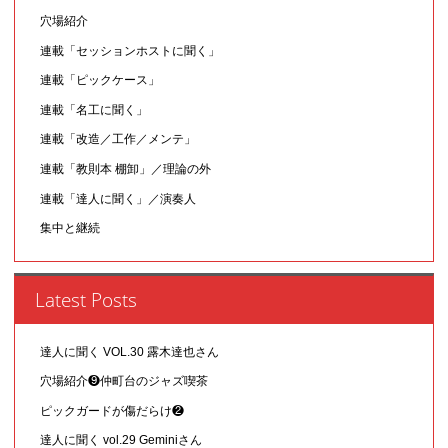
穴場紹介
連載「セッションホストに聞く」
連載「ピックケース」
連載「名工に聞く」
連載「改造／工作／メンテ」
連載「教則本 棚卸」／理論の外
連載「達人に聞く」／演奏人
集中と継続
Latest Posts
達人に聞く VOL.30 露木達也さん
穴場紹介❾仲町台のジャズ喫茶
ピックガードが傷だらけ❷
達人に聞く vol.29 Geminiさん