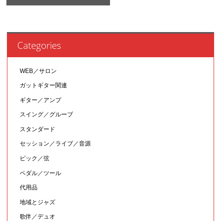
Categories
WEB／サロン
ガットギター関連
ギター／アンプ
スイング／グルーブ
スタンダード
セッション／ライブ／音源
ピック／弦
ペダル／ツール
代用品
地域とジャズ
歌伴／デュオ