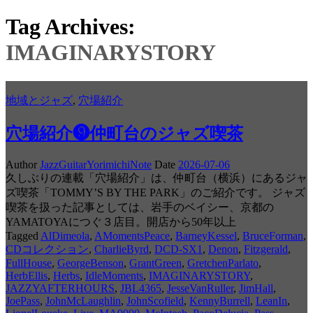
Tag Archives:
IMAGINARYSTORY
地域とジャズ
,
穴場紹介
穴場紹介❾仲町台のジャズ喫茶
Author
JazzGuitarYorimichiNote
Date
2026-07-06
久しぶりの連載「穴場紹介」は、仲町台（横浜）にあるジャ
ズ喫茶「TOMMY’S BY THE PARK」のご紹介です。 ジャズ
喫茶を扱った記事としては、岩手のベイシー、京都の
YAMATOYAにつぐ３店目。開店から50年以上
Tagged
AlDimeola
,
AMomentsPeace
,
BarneyKessel
,
BruceForman
,
CDコレクション
,
CharlieByrd
,
DCD-SX1
,
Denon
,
Fitzgerald
,
FullHouse
,
GeorgeBenson
,
GrantGreen
,
GretchenParlato
,
HerbEllis
,
Herbs
,
IdleMoments
,
IMAGINARYSTORY
,
JAZZYAFTERHOURS
,
JBL4365
,
JesseVanRuller
,
JimHall
,
JoePass
,
JohnMcLaughlin
,
JohnScofield
,
KennyBurrell
,
LeanIn
,