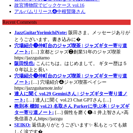
故宮博物院でピックケース vol.16
アルバムリリース❹中根賢隆さん
Recent Comments
JazzGuitarYorimichiNote:
阪田さま。メッセージありが
とうございます。書き込みに�
穴場紹介❾仲町台のジャズ喫茶 | ジャズギター寄り道
ノート:
[…] 京都とジャズ❷創業51年のジャズ喫茶
https://jazzguitarno
阪田悦也:
こんにちは。はじめまして。 ギター歴は５
０年以上と長い
穴場紹介❾仲町台のジャズ喫茶 | ジャズギター寄り道
ノート:
[…] 穴場紹介❹ジャズ喫茶ベイシー
https://jazzguitarnote.info/
達人に聞く vol.29 Geminiさん | ジャズギター寄り道ノ
ート:
[…] 達人に聞く vol.23 Chat GPTさん […]
教則本 棚卸 vol.23 名取さん Parkerに学ぶ本 | ジャズギ
ター寄り道ノート:
[…] 個性を磨く❶-1 井上智さん×高
免信喜さんhttps://jazzgu
SEIKO:
返信ありがとうございます✨ 私もとっても嬉
しく涙です�