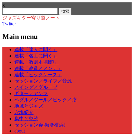
x
検
索:
ジャズギター寄り道ノート
Twitter
Main menu
Skip
連載「達人に聞く」
to
連載「名工に聞く」
content
連載「教則本 棚卸」
連載「改造／メンテ」
連載「ピックケース」
セッション／ライブ／音源
スイング／グルーブ
ギター／アンプ
ペダル／ツール／ピック／弦
地域とジャズ
穴場紹介
集中と継続
セッション会場(＠横浜)
about