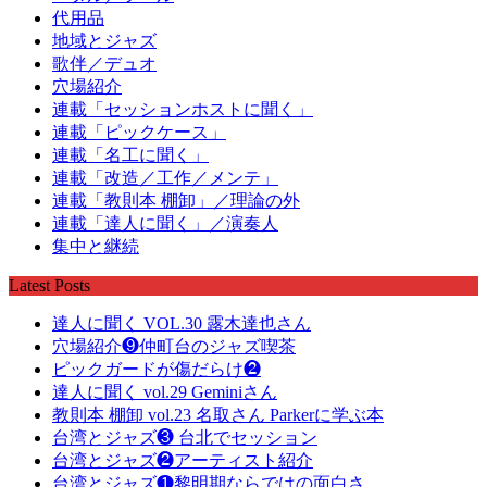
代用品
地域とジャズ
歌伴／デュオ
穴場紹介
連載「セッションホストに聞く」
連載「ピックケース」
連載「名工に聞く」
連載「改造／工作／メンテ」
連載「教則本 棚卸」／理論の外
連載「達人に聞く」／演奏人
集中と継続
Latest Posts
達人に聞く VOL.30 露木達也さん
穴場紹介❾仲町台のジャズ喫茶
ピックガードが傷だらけ❷
達人に聞く vol.29 Geminiさん
教則本 棚卸 vol.23 名取さん Parkerに学ぶ本
台湾とジャズ❸ 台北でセッション
台湾とジャズ❷アーティスト紹介
台湾とジャズ❶黎明期ならではの面白さ