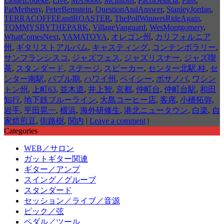
LionelLoueke
,
Live
,
MA9000
,
McIntosh
,
PacoDelucia
,
Pass
,
PatMetheny
,
PeterBernstein
,
QuestionAndAnswer
,
StanleyJordan
,
TERRACOFFEEandROASTER
,
ThePollWinnersRideAgain
,
TOMMYSBYTHEPARK
,
VillageVanguard
,
WesMontgomery
,
WhatComesNext
,
YAMATOYA
,
オレゴン州
,
カリフォルニア
州
,
ギタリストアルバム
,
キャスティング
,
コンテンポラリー
,
サンフランシスコ
,
ジャズフェス
,
ジャズリスナー
,
ジャズ喫
茶
,
スタンダード
,
ステージ
,
スピーカー
,
センター北駅.桂
,
セ
ンター南駅
,
バブル期
,
ハワイ州
,
ベイシー
,
ボサノバ
,
ワシン
トン州
,
上町63
,
並木道
,
井上智
,
京都
,
仲町台
,
仲町台駅
,
和田
知行
,
地下鉄ブルーライン
,
大島コーヒー店
,
客席
,
小橋拓弥
,
岩手
,
平田晃一
,
横浜
,
海外研修生
,
港北ニュータウン
,
白楽
,
自
家焙煎豆
,
街路樹
,
関内
|
Leave a comment
|
Categories
WEB／サロン
ガットギター関連
ギター／アンプ
スイング／グルーブ
スタンダード
セッション／ライブ／音源
ピック／弦
ペダル／ツール