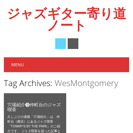
ジャズギター寄り道
ノート
Main menu
Skip
MENU
to
content
Tag Archives:
WesMontgomery
穴場紹介❾仲町台のジャズ
喫茶
久しぶりの連載「穴場紹介」は、仲
町台（横浜）にあるジャズ喫茶
「TOMMY’S BY THE PARK」のご紹
介です。 ジャズ喫茶を扱った記事と