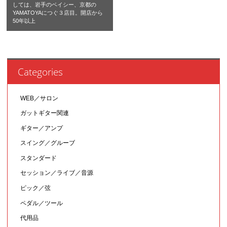
しては、岩手のベイシー、京都の
YAMATOYAにつぐ３店目。開店から
50年以上
Categories
WEB／サロン
ガットギター関連
ギター／アンプ
スイング／グルーブ
スタンダード
セッション／ライブ／音源
ピック／弦
ペダル／ツール
代用品