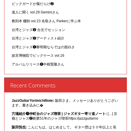
ピックガードが傷だらけ❷
達人に聞く vol.29 Geminiさん
教則本 棚卸 vol.23 名取さん Parkerに学ぶ本
台湾とジャズ❸ 台北でセッション
台湾とジャズ❷アーティスト紹介
台湾とジャズ❶黎明期ならではの面白さ
故宮博物院でピックケース vol.16
アルバムリリース❹中根賢隆さん
Recent Comments
JazzGuitarYorimichiNote:
阪田さま。メッセージありがとうござい
ます。書き込みに�
穴場紹介❾仲町台のジャズ喫茶 | ジャズギター寄り道ノート:
[…] 京
都とジャズ❷創業51年のジャズ喫茶https://jazzguitarno
阪田悦也:
こんにちは。はじめまして。 ギター歴は５０年以上と長