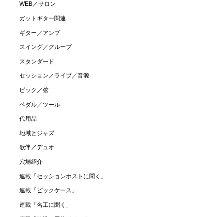
WEB／サロン
ガットギター関連
ギター／アンプ
スイング／グルーブ
スタンダード
セッション／ライブ／音源
ピック／弦
ペダル／ツール
代用品
地域とジャズ
歌伴／デュオ
穴場紹介
連載「セッションホストに聞く」
連載「ピックケース」
連載「名工に聞く」