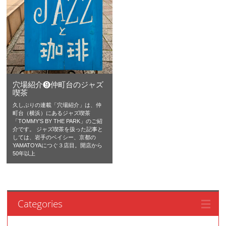
穴場紹介❾仲町台のジャズ
喫茶
久しぶりの連載「穴場紹介」は、仲
町台（横浜）にあるジャズ喫茶
「TOMMY’S BY THE PARK」のご紹
介です。 ジャズ喫茶を扱った記事と
しては、岩手のベイシー、京都の
YAMATOYAにつぐ３店目。開店から
50年以上
Categories