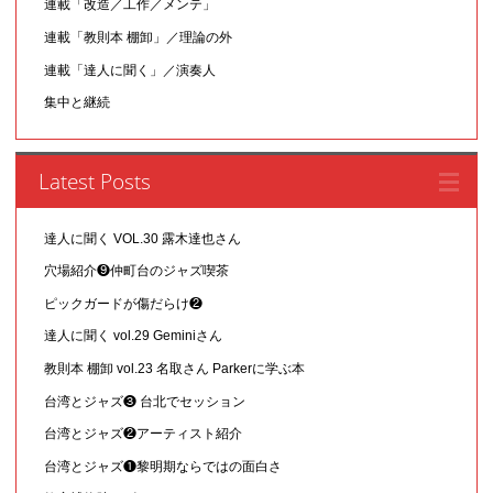
連載「改造／工作／メンテ」
連載「教則本 棚卸」／理論の外
連載「達人に聞く」／演奏人
集中と継続
Latest Posts
達人に聞く VOL.30 露木達也さん
穴場紹介❾仲町台のジャズ喫茶
ピックガードが傷だらけ❷
達人に聞く vol.29 Geminiさん
教則本 棚卸 vol.23 名取さん Parkerに学ぶ本
台湾とジャズ❸ 台北でセッション
台湾とジャズ❷アーティスト紹介
台湾とジャズ❶黎明期ならではの面白さ