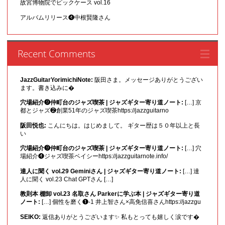
故宮博物院でピックケース vol.16
アルバムリリース❹中根賢隆さん
Recent Comments
JazzGuitarYorimichiNote:
阪田さま。メッセージありがとうござい
ます。書き込みに�
穴場紹介❾仲町台のジャズ喫茶 | ジャズギター寄り道ノート:
[…] 京
都とジャズ❷創業51年のジャズ喫茶https://jazzguitarno
阪田悦也:
こんにちは。はじめまして。 ギター歴は５０年以上と長
い
穴場紹介❾仲町台のジャズ喫茶 | ジャズギター寄り道ノート:
[…] 穴
場紹介❹ジャズ喫茶ベイシーhttps://jazzguitarnote.info/
達人に聞く vol.29 Geminiさん | ジャズギター寄り道ノート:
[…] 達
人に聞く vol.23 Chat GPTさん […]
教則本 棚卸 vol.23 名取さん Parkerに学ぶ本 | ジャズギター寄り道
ノート:
[…] 個性を磨く❶-1 井上智さん×高免信喜さんhttps://jazzgu
SEIKO:
返信ありがとうございます✨ 私もとっても嬉しく涙です�