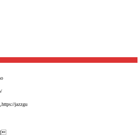
o
/
://jazzgu
[