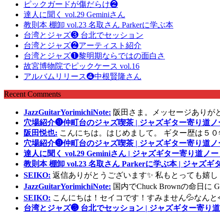
ピックガードが傷だらけ❷
達人に聞く vol.29 Geminiさん
教則本 棚卸 vol.23 名取さん Parkerに学ぶ本
台湾とジャズ❸ 台北でセッション
台湾とジャズ❷アーティスト紹介
台湾とジャズ❶黎明期ならではの面白さ
故宮博物院でピックケース vol.16
アルバムリリース❹中根賢隆さん
Recent Comments
JazzGuitarYorimichiNote:
阪田さま。メッセージありが
穴場紹介❾仲町台のジャズ喫茶 | ジャズギター寄り道ノ
阪田悦也:
こんにちは。はじめまして。 ギター歴は５０
穴場紹介❾仲町台のジャズ喫茶 | ジャズギター寄り道ノ
達人に聞く vol.29 Geminiさん | ジャズギター寄り道ノー
教則本 棚卸 vol.23 名取さん Parkerに学ぶ本 | ジャ
SEIKO:
返信ありがとうございます✨ 私もとっても嬉し
JazzGuitarYorimichiNote:
国内でChuck Brownの命日
SEIKO:
こんにちは！セイコです！すみません💦なんと
台湾とジャズ❸ 台北でセッション | ジャズギター寄り道