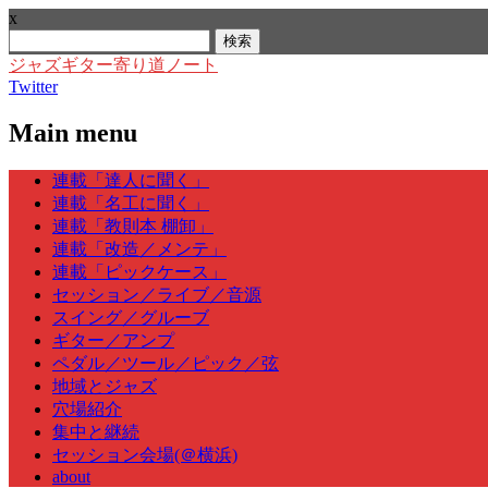
x
検
索:
ジャズギター寄り道ノート
Twitter
Main menu
Skip
連載「達人に聞く」
to
連載「名工に聞く」
content
連載「教則本 棚卸」
連載「改造／メンテ」
連載「ピックケース」
セッション／ライブ／音源
スイング／グルーブ
ギター／アンプ
ペダル／ツール／ピック／弦
地域とジャズ
穴場紹介
集中と継続
セッション会場(＠横浜)
about