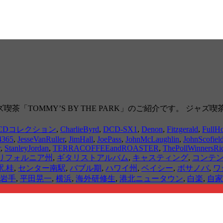
「TOMMY’S BY THE PARK」のご紹介です。 ジャ
CDコレクション
,
CharlieByrd
,
DCD-SX1
,
Denon
,
Fitzgerald
,
FullH
4365
,
JesseVanRuller
,
JimHall
,
JoePass
,
JohnMcLaughlin
,
JohnScofiel
r
,
StanleyJordan
,
TERRACOFFEEandROASTER
,
ThePollWinnersRi
リフォルニア州
,
ギタリストアルバム
,
キャスティング
,
コンテ
.桂
,
センター南駅
,
バブル期
,
ハワイ州
,
ベイシー
,
ボサノバ
,
ワ
岩手
,
平田晃一
,
横浜
,
海外研修生
,
港北ニュータウン
,
白楽
,
自家