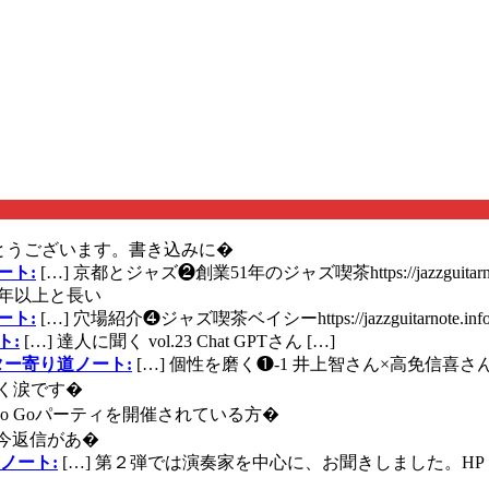
とうございます。書き込みに�
ート:
[…] 京都とジャズ❷創業51年のジャズ喫茶https://jazzguitarn
年以上と長い
ート:
[…] 穴場紹介❹ジャズ喫茶ベイシーhttps://jazzguitarnote.info
ト:
[…] 達人に聞く vol.23 Chat GPTさん […]
ズギター寄り道ノート:
[…] 個性を磨く❶-1 井上智さん×高免信喜さんhttps
く涙です�
に Go Goパーティを開催されている方�
今返信があ�
ノート:
[…] 第２弾では演奏家を中心に、お聞きしました。HP 