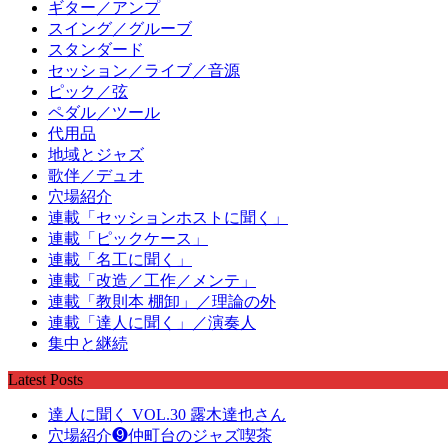
ギター／アンプ
スイング／グルーブ
スタンダード
セッション／ライブ／音源
ピック／弦
ペダル／ツール
代用品
地域とジャズ
歌伴／デュオ
穴場紹介
連載「セッションホストに聞く」
連載「ピックケース」
連載「名工に聞く」
連載「改造／工作／メンテ」
連載「教則本 棚卸」／理論の外
連載「達人に聞く」／演奏人
集中と継続
Latest Posts
達人に聞く VOL.30 露木達也さん
穴場紹介❾仲町台のジャズ喫茶