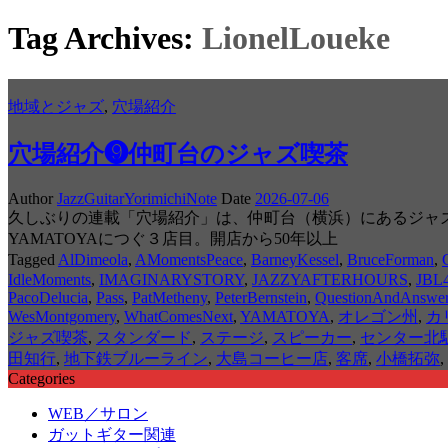
Tag Archives:
LionelLoueke
地域とジャズ
,
穴場紹介
穴場紹介❾仲町台のジャズ喫茶
Author
JazzGuitarYorimichiNote
Date
2026-07-06
久しぶりの連載「穴場紹介」は、仲町台（横浜）にあるジャズ喫茶
YAMATOYAにつぐ３店目。開店から50年以上
Tagged
AlDimeola
,
AMomentsPeace
,
BarneyKessel
,
BruceForman
,
IdleMoments
,
IMAGINARYSTORY
,
JAZZYAFTERHOURS
,
JBL
PacoDelucia
,
Pass
,
PatMetheny
,
PeterBernstein
,
QuestionAndAnswe
WesMontgomery
,
WhatComesNext
,
YAMATOYA
,
オレゴン州
,
カ
ジャズ喫茶
,
スタンダード
,
ステージ
,
スピーカー
,
センター北駅
田知行
,
地下鉄ブルーライン
,
大島コーヒー店
,
客席
,
小橋拓弥
,
Categories
WEB／サロン
ガットギター関連