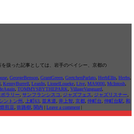
ズ喫茶を扱った記事としては、岩手のベイシー、京都の
ouse
,
GeorgeBenson
,
GrantGreen
,
GretchenParlato
,
HerbEllis
,
Herbs
,
d
,
KennyBurrell
,
LeanIn
,
LionelLoueke
,
Live
,
MA9000
,
McIntosh
,
deAgain
,
TOMMYSBYTHEPARK
,
VillageVanguard
,
ンポラリー
,
サンフランシスコ
,
ジャズフェス
,
ジャズリスナー
,
シントン州
,
上町63
,
並木道
,
井上智
,
京都
,
仲町台
,
仲町台駅
,
和
焙煎豆
,
街路樹
,
関内
|
Leave a comment
|