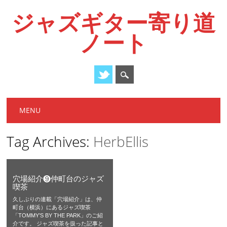
ジャズギター寄り道
ノート
Main menu
Skip
MENU
to
content
Tag Archives:
HerbEllis
穴場紹介❾仲町台のジャズ
喫茶
久しぶりの連載「穴場紹介」は、仲
町台（横浜）にあるジャズ喫茶
「TOMMY’S BY THE PARK」のご紹
介です。 ジャズ喫茶を扱った記事と