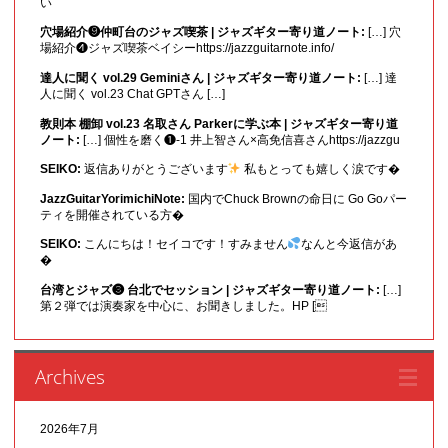
い
穴場紹介❾仲町台のジャズ喫茶 | ジャズギター寄り道ノート:
[…] 穴
場紹介❹ジャズ喫茶ベイシーhttps://jazzguitarnote.info/
達人に聞く vol.29 Geminiさん | ジャズギター寄り道ノート:
[…] 達
人に聞く vol.23 Chat GPTさん […]
教則本 棚卸 vol.23 名取さん Parkerに学ぶ本 | ジャズギター寄り道
ノート:
[…] 個性を磨く❶-1 井上智さん×高免信喜さんhttps://jazzgu
SEIKO:
返信ありがとうございます
私もとっても嬉しく涙です�
JazzGuitarYorimichiNote:
国内でChuck Brownの命日に Go Goパー
ティを開催されている方�
SEIKO:
こんにちは！セイコです！すみません
なんと今返信があ
�
台湾とジャズ❸ 台北でセッション | ジャズギター寄り道ノート:
[…]
第２弾では演奏家を中心に、お聞きしました。HP [
Archives
2026年7月