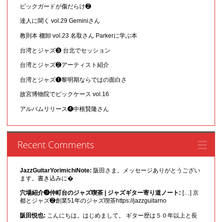
ピックガードが傷だらけ❷
達人に聞く vol.29 Geminiさん
教則本 棚卸 vol.23 名取さん Parkerに学ぶ本
台湾とジャズ❸ 台北でセッション
台湾とジャズ❷アーティスト紹介
台湾とジャズ❶黎明期ならではの面白さ
故宮博物院でピックケース vol.16
アルバムリリース❹中根賢隆さん
Recent Comments
JazzGuitarYorimichiNote:
阪田さま。メッセージありがとうござい
ます。書き込みに�
穴場紹介❾仲町台のジャズ喫茶 | ジャズギター寄り道ノート:
[…] 京
都とジャズ❷創業51年のジャズ喫茶https://jazzguitarno
阪田悦也:
こんにちは。はじめまして。 ギター歴は５０年以上と長