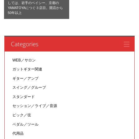
しては、岩手のベイシー、京都の
YAMATOYAにつぐ３店目。開店から
50年以上
Categories
WEB／サロン
ガットギター関連
ギター／アンプ
スイング／グルーブ
スタンダード
セッション／ライブ／音源
ピック／弦
ペダル／ツール
代用品