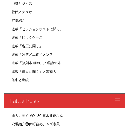
地域とジャズ
歌伴／デュオ
穴場紹介
連載「セッションホストに聞く」
連載「ピックケース」
連載「名工に聞く」
連載「改造／工作／メンテ」
連載「教則本 棚卸」／理論の外
連載「達人に聞く」／演奏人
集中と継続
Latest Posts
達人に聞く VOL.30 露木達也さん
穴場紹介❾仲町台のジャズ喫茶