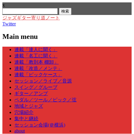
x
検
索:
ジャズギター寄り道ノート
Twitter
Main menu
Skip
連載「達人に聞く」
to
連載「名工に聞く」
content
連載「教則本 棚卸」
連載「改造／メンテ」
連載「ピックケース」
セッション／ライブ／音源
スイング／グルーブ
ギター／アンプ
ペダル／ツール／ピック／弦
地域とジャズ
穴場紹介
集中と継続
セッション会場(＠横浜)
about