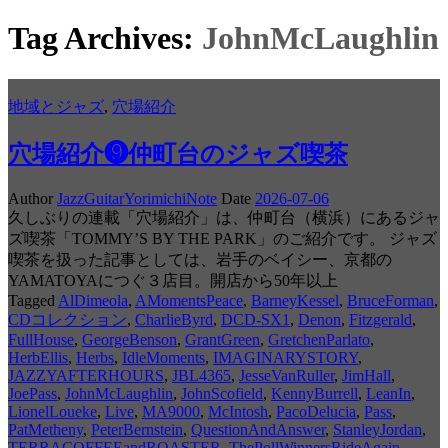
Tag Archives:
JohnMcLaughlin
地域とジャズ
,
穴場紹介
穴場紹介❾仲町台のジャズ喫茶
Author
JazzGuitarYorimichiNote
Date
2026-07-06
久しぶりの連載「穴場紹介」は、仲町台（横浜）にあるジャ
ズ喫茶「TOMMY’S BY THE PARK」のご紹介です。 ジャズ
喫茶を扱った記事としては、岩手のベイシー、京都の
YAMATOYAにつぐ３店目。開店から50年以上
Tagged
AlDimeola
,
AMomentsPeace
,
BarneyKessel
,
BruceForman
,
CDコレクション
,
CharlieByrd
,
DCD-SX1
,
Denon
,
Fitzgerald
,
FullHouse
,
GeorgeBenson
,
GrantGreen
,
GretchenParlato
,
HerbEllis
,
Herbs
,
IdleMoments
,
IMAGINARYSTORY
,
JAZZYAFTERHOURS
,
JBL4365
,
JesseVanRuller
,
JimHall
,
JoePass
,
JohnMcLaughlin
,
JohnScofield
,
KennyBurrell
,
LeanIn
,
LionelLoueke
,
Live
,
MA9000
,
McIntosh
,
PacoDelucia
,
Pass
,
PatMetheny
,
PeterBernstein
,
QuestionAndAnswer
,
StanleyJordan
,
TERRACOFFEEandROASTER
,
ThePollWinnersRideAgain
,