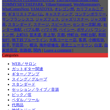
TOMMYSBYTHEPARK
,
VillageVanguard
,
WesMontgomery
,
WhatComesNext
,
YAMATOYA
,
オレゴン州
,
カリフォルニア
州
,
ギタリストアルバム
,
キャスティング
,
コンテンポラリー
,
サンフランシスコ
,
ジャズフェス
,
ジャズリスナー
,
ジャズ喫
茶
,
スタンダード
,
ステージ
,
スピーカー
,
センター北駅.桂
,
セ
ンター南駅
,
バブル期
,
ハワイ州
,
ベイシー
,
ボサノバ
,
ワシン
トン州
,
上町63
,
並木道
,
井上智
,
京都
,
仲町台
,
仲町台駅
,
和田
知行
,
地下鉄ブルーライン
,
大島コーヒー店
,
客席
,
小橋拓弥
,
岩手
,
平田晃一
,
横浜
,
海外研修生
,
港北ニュータウン
,
白楽
,
自
家焙煎豆
,
街路樹
,
関内
|
Leave a comment
|
Categories
WEB／サロン
ガットギター関連
ギター／アンプ
スイング／グルーブ
スタンダード
セッション／ライブ／音源
ピック／弦
ペダル／ツール
代用品