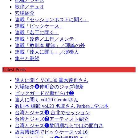
地域とジャズ
歌伴／デュオ
穴場紹介
連載「セッションホストに聞く」
連載「ピックケース」
連載「名工に聞く」
連載「改造／工作／メンテ」
連載「教則本 棚卸」／理論の外
連載「達人に聞く」／演奏人
集中と継続
Latest Posts
達人に聞く VOL.30 露木達也さん
穴場紹介❾仲町台のジャズ喫茶
ピックガードが傷だらけ❷
達人に聞く vol.29 Geminiさん
教則本 棚卸 vol.23 名取さん Parkerに学ぶ本
台湾とジャズ❸ 台北でセッション
台湾とジャズ❷アーティスト紹介
台湾とジャズ❶黎明期ならではの面白さ
故宮博物院でピックケース vol.16