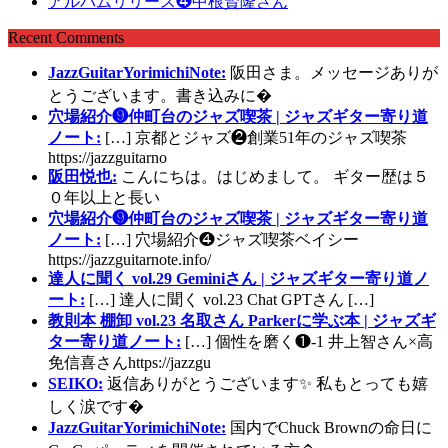
アルバムリリース❹中根賢隆さん
Recent Comments
JazzGuitarYorimichiNote:
阪田さま。メッセージありが
とうございます。書き込みに�
穴場紹介❾仲町台のジャズ喫茶 | ジャズギター寄り道
ノート:
[…] 京都とジャズ❷創業51年のジャズ喫茶
https://jazzguitarno
阪田悦也:
こんにちは。はじめまして。 ギター歴は５
０年以上と長い
穴場紹介❾仲町台のジャズ喫茶 | ジャズギター寄り道
ノート:
[…] 穴場紹介❹ジャズ喫茶ベイシー
https://jazzguitarnote.info/
達人に聞く vol.29 Geminiさん | ジャズギター寄り道ノ
ート:
[…] 達人に聞く vol.23 Chat GPTさん […]
教則本 棚卸 vol.23 名取さん Parkerに学ぶ本 | ジャズギ
ター寄り道ノート:
[…] 個性を磨く❶-1 井上智さん×高
免信喜さんhttps://jazzgu
SEIKO:
返信ありがとうございます✨ 私もとっても嬉
しく涙です�
JazzGuitarYorimichiNote:
国内でChuck Brownの命日に