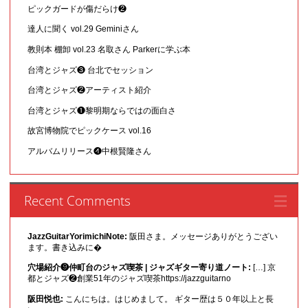
ピックガードが傷だらけ❷
達人に聞く vol.29 Geminiさん
教則本 棚卸 vol.23 名取さん Parkerに学ぶ本
台湾とジャズ❸ 台北でセッション
台湾とジャズ❷アーティスト紹介
台湾とジャズ❶黎明期ならではの面白さ
故宮博物院でピックケース vol.16
アルバムリリース❹中根賢隆さん
Recent Comments
JazzGuitarYorimichiNote:
阪田さま。メッセージありがとうござい
ます。書き込みに�
穴場紹介❾仲町台のジャズ喫茶 | ジャズギター寄り道ノート:
[…] 京
都とジャズ❷創業51年のジャズ喫茶https://jazzguitarno
阪田悦也:
こんにちは。はじめまして。 ギター歴は５０年以上と長