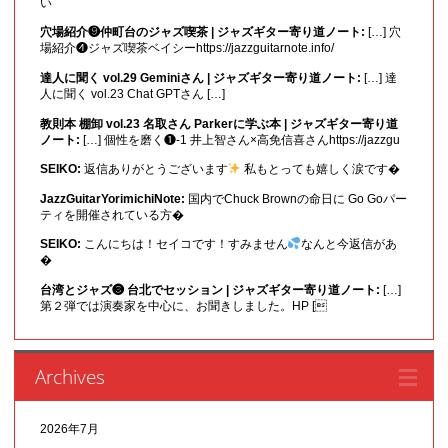
い
穴場紹介❾仲町台のジャズ喫茶 | ジャズギター寄り道ノート:
[…] 穴
場紹介❹ジャズ喫茶ベイシーhttps://jazzguitarnote.info/
達人に聞く vol.29 Geminiさん | ジャズギター寄り道ノート:
[…] 達
人に聞く vol.23 Chat GPTさん […]
教則本 棚卸 vol.23 名取さん Parkerに学ぶ本 | ジャズギター寄り道
ノート:
[…] 個性を磨く❶-1 井上智さん×高免信喜さんhttps://jazzgu
SEIKO:
返信ありがとうございます
私もとっても嬉しく涙です�
JazzGuitarYorimichiNote:
国内でChuck Brownの命日に Go Goパー
ティを開催されている方�
SEIKO:
こんにちは！セイコです！すみません
なんと今返信があ
�
台湾とジャズ❸ 台北でセッション | ジャズギター寄り道ノート:
[…]
第２弾では演奏家を中心に、お聞きしました。HP [
Archives
2026年7月