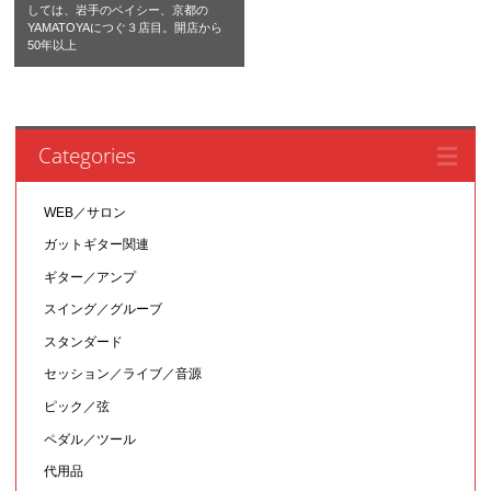
しては、岩手のベイシー、京都の
YAMATOYAにつぐ３店目。開店から
50年以上
Categories
WEB／サロン
ガットギター関連
ギター／アンプ
スイング／グルーブ
スタンダード
セッション／ライブ／音源
ピック／弦
ペダル／ツール
代用品