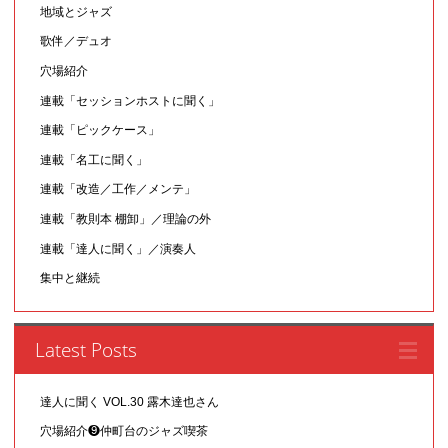
地域とジャズ
歌伴／デュオ
穴場紹介
連載「セッションホストに聞く」
連載「ピックケース」
連載「名工に聞く」
連載「改造／工作／メンテ」
連載「教則本 棚卸」／理論の外
連載「達人に聞く」／演奏人
集中と継続
Latest Posts
達人に聞く VOL.30 露木達也さん
穴場紹介❾仲町台のジャズ喫茶