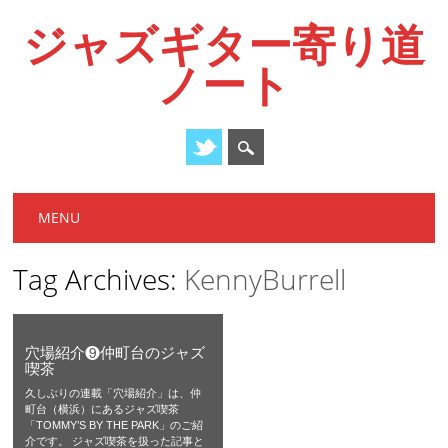
ジャズギター寄り道
ノート
Main menu
Skip
MENU
to
content
Tag Archives:
KennyBurrell
穴場紹介❾仲町台のジャズ
喫茶
久しぶりの連載「穴場紹介」は、仲
町台（横浜）にあるジャズ喫茶
「TOMMY’S BY THE PARK」のご紹
介です。 ジャズ喫茶を扱った記事と