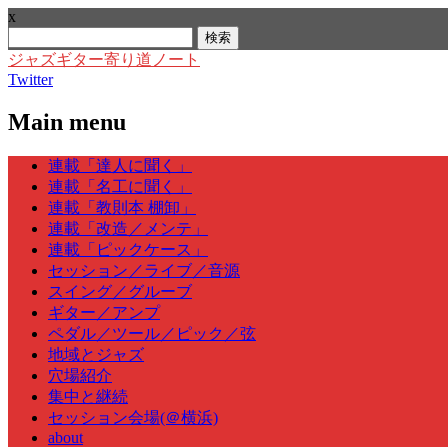
x
検
索:
ジャズギター寄り道ノート
Twitter
Main menu
Skip
連載「達人に聞く」
to
連載「名工に聞く」
content
連載「教則本 棚卸」
連載「改造／メンテ」
連載「ピックケース」
セッション／ライブ／音源
スイング／グルーブ
ギター／アンプ
ペダル／ツール／ピック／弦
地域とジャズ
穴場紹介
集中と継続
セッション会場(＠横浜)
about