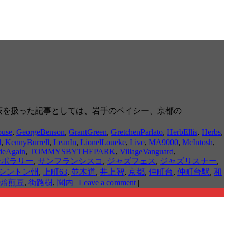
ズ喫茶を扱った記事としては、岩手のベイシー、京都の
ouse
,
GeorgeBenson
,
GrantGreen
,
GretchenParlato
,
HerbEllis
,
Herbs
,
d
,
KennyBurrell
,
LeanIn
,
LionelLoueke
,
Live
,
MA9000
,
McIntosh
,
deAgain
,
TOMMYSBYTHEPARK
,
VillageVanguard
,
ンポラリー
,
サンフランシスコ
,
ジャズフェス
,
ジャズリスナー
,
シントン州
,
上町63
,
並木道
,
井上智
,
京都
,
仲町台
,
仲町台駅
,
和
焙煎豆
,
街路樹
,
関内
|
Leave a comment
|