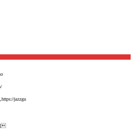
o
/
://jazzgu
[