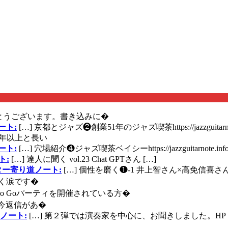
とうございます。書き込みに�
ート:
[…] 京都とジャズ❷創業51年のジャズ喫茶https://jazzguitarn
年以上と長い
ート:
[…] 穴場紹介❹ジャズ喫茶ベイシーhttps://jazzguitarnote.info
ト:
[…] 達人に聞く vol.23 Chat GPTさん […]
ズギター寄り道ノート:
[…] 個性を磨く❶-1 井上智さん×高免信喜さんhttps
く涙です�
に Go Goパーティを開催されている方�
今返信があ�
ノート:
[…] 第２弾では演奏家を中心に、お聞きしました。HP 