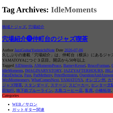
Tag Archives:
IdleMoments
地域とジャズ
,
穴場紹介
穴場紹介❾仲町台のジャズ喫茶
Author
JazzGuitarYorimichiNote
Date
2026-07-06
久しぶりの連載「穴場紹介」は、仲町台（横浜）にあるジャズ喫茶
YAMATOYAにつぐ３店目。開店から50年以上
Tagged
AlDimeola
,
AMomentsPeace
,
BarneyKessel
,
BruceForman
,
IdleMoments
,
IMAGINARYSTORY
,
JAZZYAFTERHOURS
,
JBL
PacoDelucia
,
Pass
,
PatMetheny
,
PeterBernstein
,
QuestionAndAnswe
WesMontgomery
,
WhatComesNext
,
YAMATOYA
,
オレゴン州
,
カ
ジャズ喫茶
,
スタンダード
,
ステージ
,
スピーカー
,
センター北駅
田知行
,
地下鉄ブルーライン
,
大島コーヒー店
,
客席
,
小橋拓弥
,
Categories
WEB／サロン
ガットギター関連