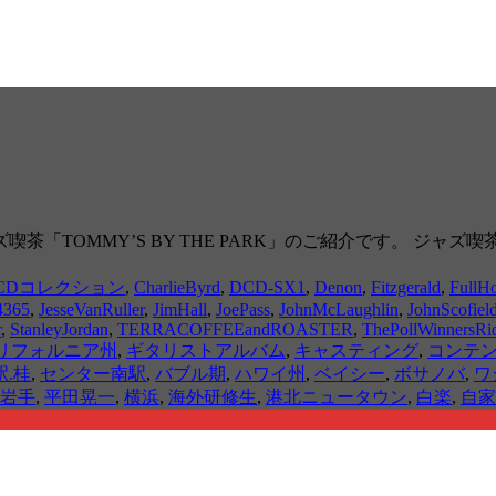
「TOMMY’S BY THE PARK」のご紹介です。 ジャ
CDコレクション
,
CharlieByrd
,
DCD-SX1
,
Denon
,
Fitzgerald
,
FullH
4365
,
JesseVanRuller
,
JimHall
,
JoePass
,
JohnMcLaughlin
,
JohnScofiel
r
,
StanleyJordan
,
TERRACOFFEEandROASTER
,
ThePollWinnersRi
リフォルニア州
,
ギタリストアルバム
,
キャスティング
,
コンテ
.桂
,
センター南駅
,
バブル期
,
ハワイ州
,
ベイシー
,
ボサノバ
,
ワ
岩手
,
平田晃一
,
横浜
,
海外研修生
,
港北ニュータウン
,
白楽
,
自家