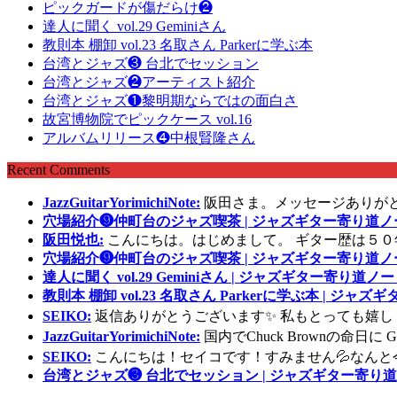
ピックガードが傷だらけ❷
達人に聞く vol.29 Geminiさん
教則本 棚卸 vol.23 名取さん Parkerに学ぶ本
台湾とジャズ❸ 台北でセッション
台湾とジャズ❷アーティスト紹介
台湾とジャズ❶黎明期ならではの面白さ
故宮博物院でピックケース vol.16
アルバムリリース❹中根賢隆さん
Recent Comments
JazzGuitarYorimichiNote:
阪田さま。メッセージありが
穴場紹介❾仲町台のジャズ喫茶 | ジャズギター寄り道ノ
阪田悦也:
こんにちは。はじめまして。 ギター歴は５０
穴場紹介❾仲町台のジャズ喫茶 | ジャズギター寄り道ノ
達人に聞く vol.29 Geminiさん | ジャズギター寄り道ノー
教則本 棚卸 vol.23 名取さん Parkerに学ぶ本 | ジャ
SEIKO:
返信ありがとうございます✨ 私もとっても嬉し
JazzGuitarYorimichiNote:
国内でChuck Brownの命日
SEIKO:
こんにちは！セイコです！すみません💦なんと
台湾とジャズ❸ 台北でセッション | ジャズギター寄り道