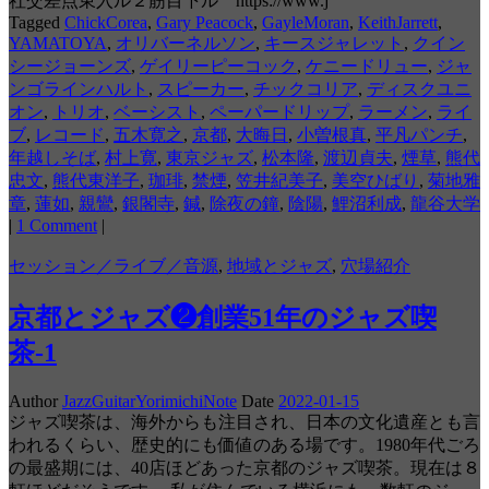
社交差点東入ル２筋目下ル https://www.j
Tagged
ChickCorea
,
Gary Peacock
,
GayleMoran
,
KeithJarrett
,
YAMATOYA
,
オリバーネルソン
,
キースジャレット
,
クイン
シージョーンズ
,
ゲイリーピーコック
,
ケニードリュー
,
ジャ
ンゴラインハルト
,
スピーカー
,
チックコリア
,
ディスクユニ
オン
,
トリオ
,
ベーシスト
,
ペーパードリップ
,
ラーメン
,
ライ
ブ
,
レコード
,
五木寛之
,
京都
,
大晦日
,
小曽根真
,
平凡パンチ
,
年越しそば
,
村上寛
,
東京ジャズ
,
松本隆
,
渡辺貞夫
,
煙草
,
熊代
忠文
,
熊代東洋子
,
珈琲
,
禁煙
,
笠井紀美子
,
美空ひばり
,
菊地雅
章
,
蓮如
,
親鸞
,
銀閣寺
,
鍼
,
除夜の鐘
,
陰陽
,
鯉沼利成
,
龍谷大学
|
1 Comment
|
セッション／ライブ／音源
,
地域とジャズ
,
穴場紹介
京都とジャズ❷創業51年のジャズ喫
茶-1
Author
JazzGuitarYorimichiNote
Date
2022-01-15
ジャズ喫茶は、海外からも注目され、日本の文化遺産とも言
われるくらい、歴史的にも価値のある場です。1980年代ごろ
の最盛期には、40店ほどあった京都のジャズ喫茶。現在は８