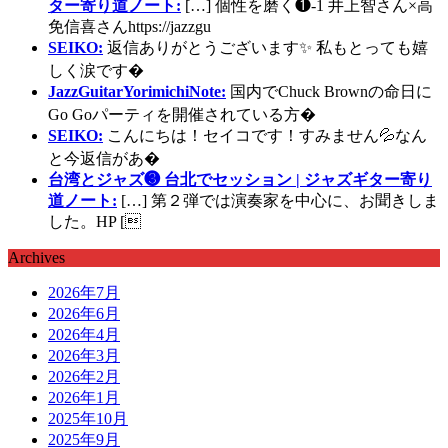
ター寄り道ノート:
[…] 個性を磨く❶-1 井上智さん×高
免信喜さんhttps://jazzgu
SEIKO:
返信ありがとうございます✨ 私もとっても嬉
しく涙です�
JazzGuitarYorimichiNote:
国内でChuck Brownの命日に
Go Goパーティを開催されている方�
SEIKO:
こんにちは！セイコです！すみません💦なん
と今返信があ�
台湾とジャズ❸ 台北でセッション | ジャズギター寄り
道ノート:
[…] 第２弾では演奏家を中心に、お聞きしま
した。HP [
Archives
2026年7月
2026年6月
2026年4月
2026年3月
2026年2月
2026年1月
2025年10月
2025年9月