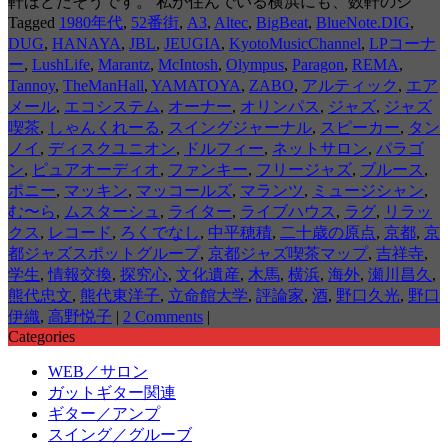
軒ほどだそうです。 私が住んでいる横浜にも、数軒のジ
Tagged
1980年代
,
52番街
,
A3
,
Altec
,
BigBeat
,
BlueNote.DIG
,
DUG
,
HANAYA
,
JBL
,
JEUGIA
,
KyotoMusicChannel
,
LPコーナ
ー
,
LushLife
,
Marantz
,
McIntosh
,
Olympus
,
Paragon
,
REMA
,
Tannoy
,
TheManHall
,
YAMATOYA
,
ZABO
,
アルティック
,
エア
メール
,
エコシステム
,
オーナー
,
オリンパス
,
ジャズ
,
ジャズ
喫茶
,
しゃんくれーる
,
スイングジャーナル
,
スピーカー
,
タン
ノイ
,
ディスクユニオン
,
ドルフィー
,
ネットサロン
,
パラゴ
ン
,
ピュアオーディオ
,
ファンキー
,
フリージャズ
,
ブルース
,
ポニー
,
マッキン
,
マッコールズ
,
マランツ
,
ミュージシャン
,
む〜ら
,
ムスターシュ
,
ライター
,
ライブハウス
,
ラグ
,
リラッ
クス
,
レコード
,
ろくでなし
,
中平穂積
,
二十歳の原点
,
京都
,
京
都ジャズスポットグループ
,
京都ジャズ喫茶マップ
,
吉祥寺
,
学生
,
情報交換
,
探究心
,
文化遺産
,
木馬
,
横浜
,
海外
,
瀬川昌久
,
熊代忠文
,
熊代東洋子
,
立命館大学
,
評論家
,
酒
,
野口久光
,
野口
伊織
,
高野悦子
|
2 Comments
|
Categories
WEB／サロン
ガットギター関連
ギター／アンプ
スイング／グルーブ