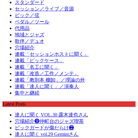
スタンダード
セッション／ライブ／音源
ピック／弦
ペダル／ツール
代用品
地域とジャズ
歌伴／デュオ
穴場紹介
連載「セッションホストに聞く」
連載「ピックケース」
連載「名工に聞く」
連載「改造／工作／メンテ」
連載「教則本 棚卸」／理論の外
連載「達人に聞く」／演奏人
集中と継続
Latest Posts
達人に聞く VOL.30 露木達也さん
穴場紹介❾仲町台のジャズ喫茶
ピックガードが傷だらけ❷
達人に聞く vol.29 Geminiさん