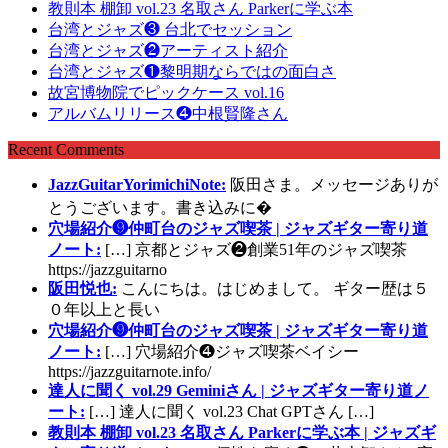
教則本 棚卸 vol.23 名取さん Parkerに学ぶ本
台湾とジャズ❸ 台北でセッション
台湾とジャズ❷アーティスト紹介
台湾とジャズ❶黎明期ならではの面白さ
故宮博物院でピックケース vol.16
アルバムリリース❹中根賢隆さん
Recent Comments
JazzGuitarYorimichiNote:
阪田さま。メッセージありが
とうございます。書き込みに�
穴場紹介❾仲町台のジャズ喫茶 | ジャズギター寄り道
ノート:
[…] 京都とジャズ❷創業51年のジャズ喫茶
https://jazzguitarno
阪田悦也:
こんにちは。はじめまして。 ギター歴は５
０年以上と長い
穴場紹介❾仲町台のジャズ喫茶 | ジャズギター寄り道
ノート:
[…] 穴場紹介❹ジャズ喫茶ベイシー
https://jazzguitarnote.info/
達人に聞く vol.29 Geminiさん | ジャズギター寄り道ノ
ート:
[…] 達人に聞く vol.23 Chat GPTさん […]
教則本 棚卸 vol.23 名取さん Parkerに学ぶ本 | ジャズギ