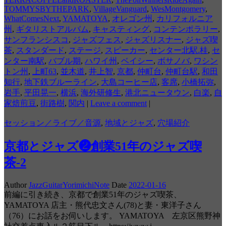
TOMMYSBYTHEPARK
,
VillageVanguard
,
WesMontgomery
,
WhatComesNext
,
YAMATOYA
,
オレゴン州
,
カリフォルニア
州
,
ギタリストアルバム
,
キャスティング
,
コンテンポラリー
,
サンフランシスコ
,
ジャズフェス
,
ジャズリスナー
,
ジャズ喫
茶
,
スタンダード
,
ステージ
,
スピーカー
,
センター北駅.桂
,
セ
ンター南駅
,
バブル期
,
ハワイ州
,
ベイシー
,
ボサノバ
,
ワシン
トン州
,
上町63
,
並木道
,
井上智
,
京都
,
仲町台
,
仲町台駅
,
和田
知行
,
地下鉄ブルーライン
,
大島コーヒー店
,
客席
,
小橋拓弥
,
岩手
,
平田晃一
,
横浜
,
海外研修生
,
港北ニュータウン
,
白楽
,
自
家焙煎豆
,
街路樹
,
関内
|
Leave a comment
|
セッション／ライブ／音源
,
地域とジャズ
,
穴場紹介
京都とジャズ❷創業51年のジャズ喫
茶-2
Author
JazzGuitarYorimichiNote
Date
2022-01-16
前編に引き続き、京都で創業51年のジャズ喫茶、
YAMATOYA 店主・熊代忠文さん(78)と妻・東洋子さん
（76）にお話をお伺いします。 YAMATOYA 左京区熊野神