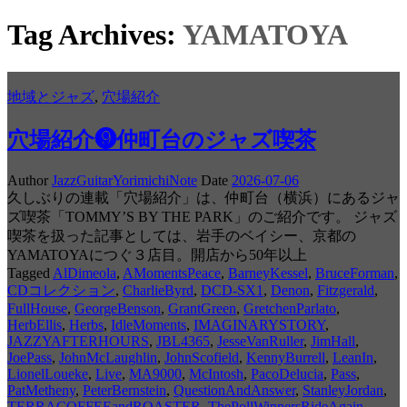
Tag Archives:
YAMATOYA
地域とジャズ
,
穴場紹介
穴場紹介❾仲町台のジャズ喫茶
Author
JazzGuitarYorimichiNote
Date
2026-07-06
久しぶりの連載「穴場紹介」は、仲町台（横浜）にあるジャ
ズ喫茶「TOMMY’S BY THE PARK」のご紹介です。 ジャズ
喫茶を扱った記事としては、岩手のベイシー、京都の
YAMATOYAにつぐ３店目。開店から50年以上
Tagged
AlDimeola
,
AMomentsPeace
,
BarneyKessel
,
BruceForman
,
CDコレクション
,
CharlieByrd
,
DCD-SX1
,
Denon
,
Fitzgerald
,
FullHouse
,
GeorgeBenson
,
GrantGreen
,
GretchenParlato
,
HerbEllis
,
Herbs
,
IdleMoments
,
IMAGINARYSTORY
,
JAZZYAFTERHOURS
,
JBL4365
,
JesseVanRuller
,
JimHall
,
JoePass
,
JohnMcLaughlin
,
JohnScofield
,
KennyBurrell
,
LeanIn
,
LionelLoueke
,
Live
,
MA9000
,
McIntosh
,
PacoDelucia
,
Pass
,
PatMetheny
,
PeterBernstein
,
QuestionAndAnswer
,
StanleyJordan
,
TERRACOFFEEandROASTER
,
ThePollWinnersRideAgain
,