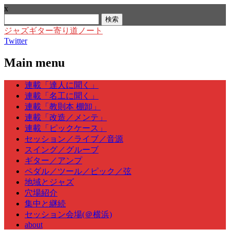
x
検
索:
ジャズギター寄り道ノート
Twitter
Main menu
Skip
連載「達人に聞く」
to
連載「名工に聞く」
content
連載「教則本 棚卸」
連載「改造／メンテ」
連載「ピックケース」
セッション／ライブ／音源
スイング／グルーブ
ギター／アンプ
ペダル／ツール／ピック／弦
地域とジャズ
穴場紹介
集中と継続
セッション会場(＠横浜)
about