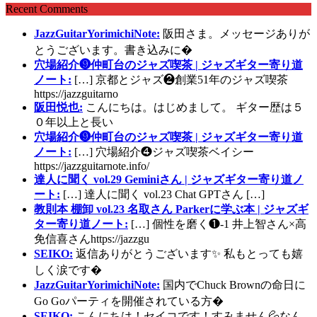
Recent Comments
JazzGuitarYorimichiNote:
阪田さま。メッセージありが
とうございます。書き込みに�
穴場紹介❾仲町台のジャズ喫茶 | ジャズギター寄り道
ノート:
[…] 京都とジャズ❷創業51年のジャズ喫茶
https://jazzguitarno
阪田悦也:
こんにちは。はじめまして。 ギター歴は５
０年以上と長い
穴場紹介❾仲町台のジャズ喫茶 | ジャズギター寄り道
ノート:
[…] 穴場紹介❹ジャズ喫茶ベイシー
https://jazzguitarnote.info/
達人に聞く vol.29 Geminiさん | ジャズギター寄り道ノ
ート:
[…] 達人に聞く vol.23 Chat GPTさん […]
教則本 棚卸 vol.23 名取さん Parkerに学ぶ本 | ジャズギ
ター寄り道ノート:
[…] 個性を磨く❶-1 井上智さん×高
免信喜さんhttps://jazzgu
SEIKO:
返信ありがとうございます✨ 私もとっても嬉
しく涙です�
JazzGuitarYorimichiNote:
国内でChuck Brownの命日に
Go Goパーティを開催されている方�
SEIKO:
こんにちは！セイコです！すみません💦なん