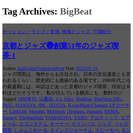
Tag Archives:
BigBeat
セッション／ライブ／音源
,
地域とジャズ
,
穴場紹介
京都とジャズ❷創業51年のジャズ喫
茶-1
Author
JazzGuitarYorimichiNote
Date
2022-01-15
ジャズ喫茶は、海外からも注目され、日本の文化遺産とも言
われるくらい、歴史的にも価値のある場です。1980年代ごろ
の最盛期には、40店ほどあった京都のジャズ喫茶。現在は８
軒ほどだそうです。 私が住んでいる横浜にも、数軒のジ
Tagged
1980年代
,
52番街
,
A3
,
Altec
,
BigBeat
,
BlueNote.DIG
,
DUG
,
HANAYA
,
JBL
,
JEUGIA
,
KyotoMusicChannel
,
LPコーナ
ー
,
LushLife
,
Marantz
,
McIntosh
,
Olympus
,
Paragon
,
REMA
,
Tannoy
,
TheManHall
,
YAMATOYA
,
ZABO
,
アルティック
,
エア
メール
,
エコシステム
,
オーナー
,
オリンパス
,
ジャズ
,
ジャズ
喫茶
,
しゃんくれーる
,
スイングジャーナル
,
スピーカー
,
タン