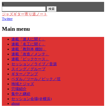
x
検
索:
ジャズギター寄り道ノート
Twitter
Main menu
Skip
連載「達人に聞く」
to
連載「名工に聞く」
content
連載「教則本 棚卸」
連載「改造／メンテ」
連載「ピックケース」
セッション／ライブ／音源
スイング／グルーブ
ギター／アンプ
ペダル／ツール／ピック／弦
地域とジャズ
穴場紹介
集中と継続
セッション会場(＠横浜)
about