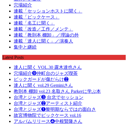
穴場紹介
連載「セッションホストに聞く」
連載「ピックケース」
連載「名工に聞く」
連載「改造／工作／メンテ」
連載「教則本 棚卸」／理論の外
連載「達人に聞く」／演奏人
集中と継続
Latest Posts
達人に聞く VOL.30 露木達也さん
穴場紹介❾仲町台のジャズ喫茶
ピックガードが傷だらけ❷
達人に聞く vol.29 Geminiさん
教則本 棚卸 vol.23 名取さん Parkerに学ぶ本
台湾とジャズ❸ 台北でセッション
台湾とジャズ❷アーティスト紹介
台湾とジャズ❶黎明期ならではの面白さ
故宮博物院でピックケース vol.16
アルバムリリース❹中根賢隆さん