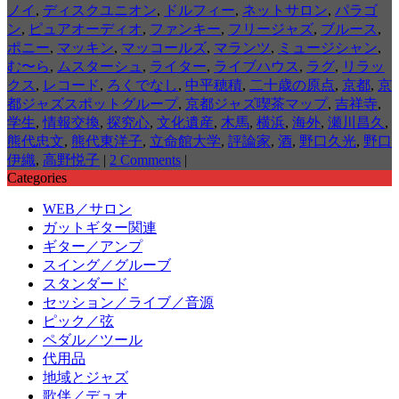
ノイ
,
ディスクユニオン
,
ドルフィー
,
ネットサロン
,
パラゴ
ン
,
ピュアオーディオ
,
ファンキー
,
フリージャズ
,
ブルース
,
ポニー
,
マッキン
,
マッコールズ
,
マランツ
,
ミュージシャン
,
む〜ら
,
ムスターシュ
,
ライター
,
ライブハウス
,
ラグ
,
リラッ
クス
,
レコード
,
ろくでなし
,
中平穂積
,
二十歳の原点
,
京都
,
京
都ジャズスポットグループ
,
京都ジャズ喫茶マップ
,
吉祥寺
,
学生
,
情報交換
,
探究心
,
文化遺産
,
木馬
,
横浜
,
海外
,
瀬川昌久
,
熊代忠文
,
熊代東洋子
,
立命館大学
,
評論家
,
酒
,
野口久光
,
野口
伊織
,
高野悦子
|
2 Comments
|
Categories
WEB／サロン
ガットギター関連
ギター／アンプ
スイング／グルーブ
スタンダード
セッション／ライブ／音源
ピック／弦
ペダル／ツール
代用品
地域とジャズ
歌伴／デュオ