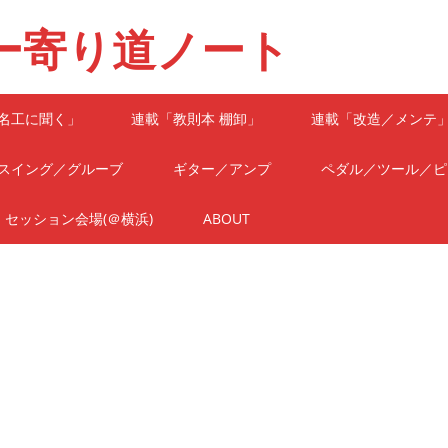
ー寄り道ノート
名工に聞く」
連載「教則本 棚卸」
連載「改造／メンテ
スイング／グルーブ
ギター／アンプ
ペダル／ツール／ピ
セッション会場(＠横浜)
ABOUT