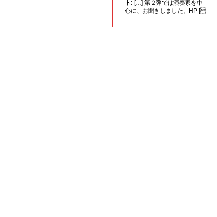
ト:
[…] 第２弾では演奏家を中
心に、お聞きしました。HP [