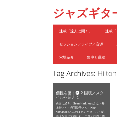
ジャズギタ
Main menu
Skip
連載「達人に聞く」
連載「
to
content
セッション／ライブ／音源
穴場紹介
集中と継続
Tag Archives:
Hilton
個性を磨く❻-2 国境／スタ
イルを超えて
前回に続き、Sean Harknessさん・井
上智さん・丹羽悦子さん・Hiro
Yamanakaさんの４名のギタリストが、
共演を通じて感じた、それぞれの「個