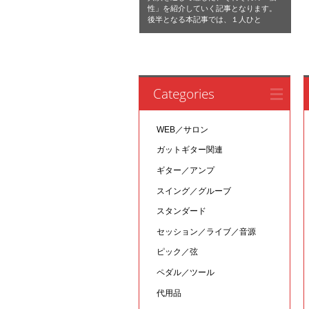
性」を紹介していく記事となります。
後半となる本記事では、１人ひと
Categories
WEB／サロン
ガットギター関連
ギター／アンプ
スイング／グルーブ
スタンダード
セッション／ライブ／音源
ピック／弦
ペダル／ツール
代用品