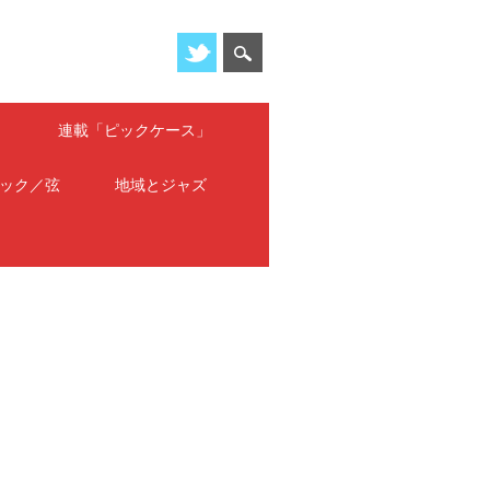
」
連載「ピックケース」
ック／弦
地域とジャズ