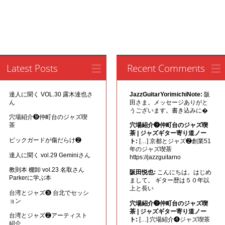
Latest Posts
Recent Comments
達人に聞く VOL.30 露木達也さ
JazzGuitarYorimichiNote:
阪
ん
田さま。メッセージありがと
うございます。書き込みに�
穴場紹介❾仲町台のジャズ喫
茶
穴場紹介❾仲町台のジャズ喫
茶 | ジャズギター寄り道ノー
ピックガードが傷だらけ❷
ト:
[…] 京都とジャズ❷創業51
年のジャズ喫茶
達人に聞く vol.29 Geminiさん
https://jazzguitarno
教則本 棚卸 vol.23 名取さん
阪田悦也:
こんにちは。はじめ
Parkerに学ぶ本
まして。 ギター歴は５０年以
上と長い
台湾とジャズ❸ 台北でセッシ
ョン
穴場紹介❾仲町台のジャズ喫
茶 | ジャズギター寄り道ノー
台湾とジャズ❷アーティスト
ト:
[…] 穴場紹介❹ジャズ喫茶
紹介