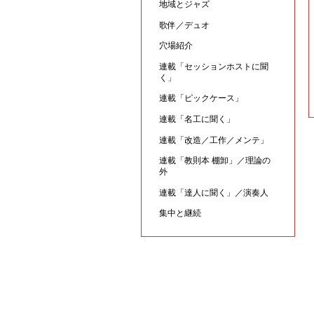
地域とジャズ
歌伴／デュオ
穴場紹介
連載「セッションホストに聞
く」
連載「ピックケース」
連載「名工に聞く」
連載「改造／工作／メンテ」
連載「教則本 棚卸」／理論の
外
連載「達人に聞く」／演奏人
集中と継続