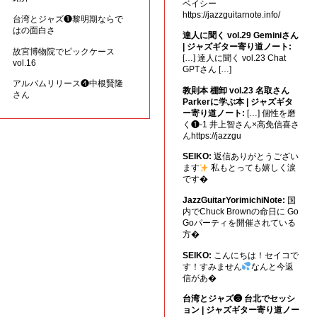
ベイシー
https://jazzguitarnote.info/
台湾とジャズ❶黎明期ならで
はの面白さ
達人に聞く vol.29 Geminiさん
| ジャズギター寄り道ノート:
故宮博物院でピックケース
[…] 達人に聞く vol.23 Chat
vol.16
GPTさん […]
アルバムリリース❹中根賢隆
教則本 棚卸 vol.23 名取さん
さん
Parkerに学ぶ本 | ジャズギタ
ー寄り道ノート:
[…] 個性を磨
く❶-1 井上智さん×高免信喜さ
んhttps://jazzgu
SEIKO:
返信ありがとうござい
ます
私もとっても嬉しく涙
です�
JazzGuitarYorimichiNote:
国
内でChuck Brownの命日に Go
Goパーティを開催されている
方�
SEIKO:
こんにちは！セイコで
す！すみません
なんと今返
信があ�
台湾とジャズ❸ 台北でセッシ
ョン | ジャズギター寄り道ノー