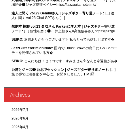
穴場紹介❾仲町台のジャズ喫茶 | ジャズギター寄り道ノート:
[…] 穴
場紹介❹ジャズ喫茶ベイシーhttps://jazzguitarnote.info/
達人に聞く vol.29 Geminiさん | ジャズギター寄り道ノート:
[…] 達
人に聞く vol.23 Chat GPTさん […]
教則本 棚卸 vol.23 名取さん Parkerに学ぶ本 | ジャズギター寄り道
ノート:
[…] 個性を磨く❶-1 井上智さん×高免信喜さんhttps://jazzgu
SEIKO:
返信ありがとうございます✨ 私もとっても嬉しく涙です�
JazzGuitarYorimichiNote:
国内でChuck Brownの命日に Go Goパー
ティを開催されている方�
SEIKO:
こんにちは！セイコです！すみません💦なんと今返信があ�
台湾とジャズ❸ 台北でセッション | ジャズギター寄り道ノート:
[…]
第２弾では演奏家を中心に、お聞きしました。HP [
Archives
2026年7月
2026年6月
2026年4月