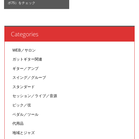
ポ75）をチェック
Categories
WEB／サロン
ガットギター関連
ギター／アンプ
スイング／グルーブ
スタンダード
セッション／ライブ／音源
ピック／弦
ペダル／ツール
代用品
地域とジャズ