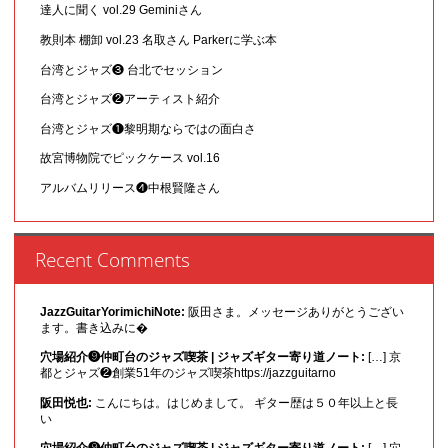
達人に聞く vol.29 Geminiさん
教則本 棚卸 vol.23 名取さん Parkerに学ぶ本
台湾とジャズ❸ 台北でセッション
台湾とジャズ❷アーティスト紹介
台湾とジャズ❶黎明期ならではの面白さ
故宮博物院でピックケース vol.16
アルバムリリース❹中根賢隆さん
Recent Comments
JazzGuitarYorimichiNote:
阪田さま。メッセージありがとうござい
ます。書き込みに�
穴場紹介❾仲町台のジャズ喫茶 | ジャズギター寄り道ノート:
[…] 京
都とジャズ❷創業51年のジャズ喫茶https://jazzguitarno
阪田悦也:
こんにちは。はじめまして。 ギター歴は５０年以上と長
い