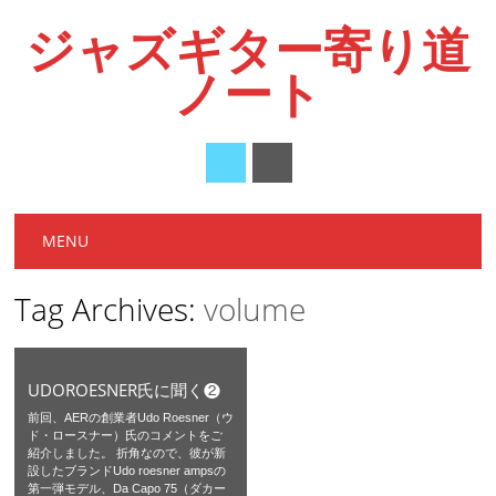
ジャズギター寄り道
ノート
Main menu
Skip
MENU
to
content
Tag Archives:
volume
UDOROESNER氏に聞く❷
前回、AERの創業者Udo Roesner（ウ
ド・ロースナー）氏のコメントをご
紹介しました。 折角なので、彼が新
設したブランドUdo roesner ampsの
第一弾モデル、Da Capo 75（ダカー