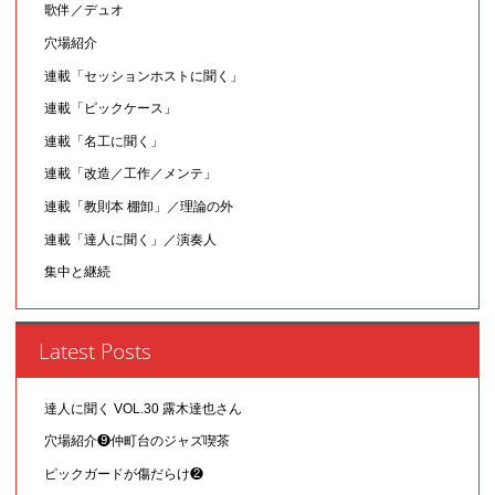
歌伴／デュオ
穴場紹介
連載「セッションホストに聞く」
連載「ピックケース」
連載「名工に聞く」
連載「改造／工作／メンテ」
連載「教則本 棚卸」／理論の外
連載「達人に聞く」／演奏人
集中と継続
Latest Posts
達人に聞く VOL.30 露木達也さん
穴場紹介❾仲町台のジャズ喫茶
ピックガードが傷だらけ❷