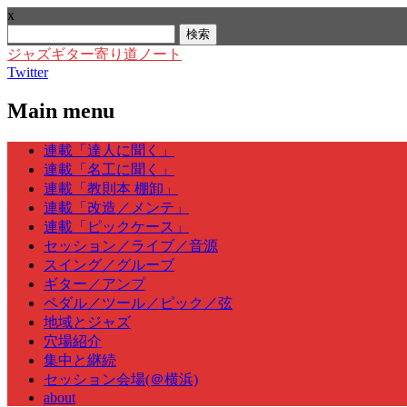
x
検
索:
ジャズギター寄り道ノート
Twitter
Main menu
Skip
連載「達人に聞く」
to
連載「名工に聞く」
content
連載「教則本 棚卸」
連載「改造／メンテ」
連載「ピックケース」
セッション／ライブ／音源
スイング／グルーブ
ギター／アンプ
ペダル／ツール／ピック／弦
地域とジャズ
穴場紹介
集中と継続
セッション会場(＠横浜)
about