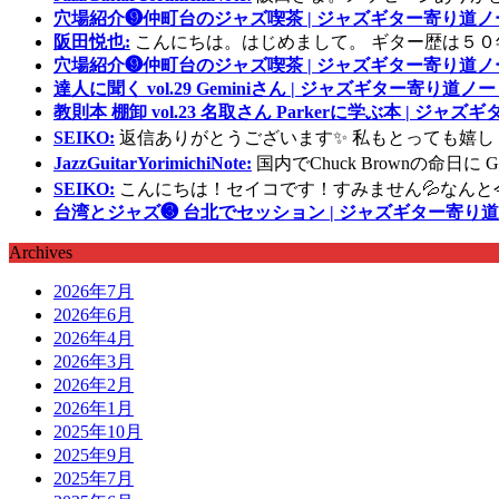
穴場紹介❾仲町台のジャズ喫茶 | ジャズギター寄り道ノ
阪田悦也:
こんにちは。はじめまして。 ギター歴は５０
穴場紹介❾仲町台のジャズ喫茶 | ジャズギター寄り道ノ
達人に聞く vol.29 Geminiさん | ジャズギター寄り道ノー
教則本 棚卸 vol.23 名取さん Parkerに学ぶ本 | ジャ
SEIKO:
返信ありがとうございます✨ 私もとっても嬉し
JazzGuitarYorimichiNote:
国内でChuck Brownの命日
SEIKO:
こんにちは！セイコです！すみません💦なんと
台湾とジャズ❸ 台北でセッション | ジャズギター寄り道
Archives
2026年7月
2026年6月
2026年4月
2026年3月
2026年2月
2026年1月
2025年10月
2025年9月
2025年7月