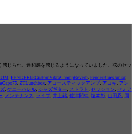
細く感じられ、違和感を感じるようになっていました。弦のセッ
STOM
,
FENDER68CustomVibroChampReverb
,
FenderBluesJunior
,
DaCapo75
,
ZTLunchbox
,
アコースティックアンプ
,
アコギ
,
アン
ズ
,
ケニーバレル
,
ジャズギター
,
ストラト
,
セッション
,
セミア
ー
,
メンテナンス
,
ライブ
,
井上銘
,
佐津間純
,
塩本彰
,
山田忍
,
岡