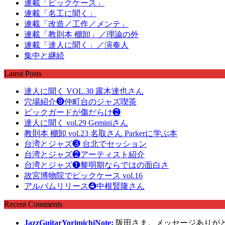
連載「ピックケース」
連載「名工に聞く」
連載「改造／工作／メンテ」
連載「教則本 棚卸」／理論の外
連載「達人に聞く」／演奏人
集中と継続
Latest Posts
達人に聞く VOL.30 露木達也さん
穴場紹介❾仲町台のジャズ喫茶
ピックガードが傷だらけ❷
達人に聞く vol.29 Geminiさん
教則本 棚卸 vol.23 名取さん Parkerに学ぶ本
台湾とジャズ❸ 台北でセッション
台湾とジャズ❷アーティスト紹介
台湾とジャズ❶黎明期ならではの面白さ
故宮博物院でピックケース vol.16
アルバムリリース❹中根賢隆さん
Recent Comments
JazzGuitarYorimichiNote:
阪田さま。メッセージありが