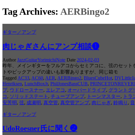
Tag Archives:
AERBingo2
ギター／アンプ
肉じゃぎさんにアンプ相談❶
Author
JazzGuitarYorimichiNote
Date
2024-02-03
昨年、メインギターをフルアコからセミアコに、弦のセットを
トやピックアップの違いも影響ありますが、同じ箱モ
Tagged
AC33
,
AC60
,
AER
,
AERBingo2
,
BluesCubeHot
,
DVLittleJ
Henriksen
,
LunchBoxJr
,
PhilJonesBassCUB
,
PRINCETONREVER
プ
,
ウドロースナー
,
エレアコ
,
オーバードライブ
,
グラントグ
コ
,
ソリッドステート
,
チューブアンプ
,
トーンマスター
,
トラ
安芳明
,
弦
,
成瀬明
,
真空管
,
真空管アンプ
,
肉じゃぎ
,
鈴鳴り
,
音
ギター／アンプ
UdoRoesner氏に聞く❷