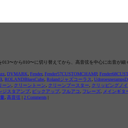
013〜から010〜に切り替えてから、高音弦を中心に出音が
azz
,
DVMARK
,
Fender
,
Fender57CUSTOMCHAMP
,
Fender68CU
B
,
ROLANDBluesCube
,
Rolandジャズコーラス
,
Udoroesneramps
リーン
,
クリーントーン
,
クリーンブースター
,
クリッピングノイ
ンジスタアンプ
,
ピックアップ
,
フルアコ
,
フレーズ
,
メインギタ
量
,
高音弦
|
2 Comments
|