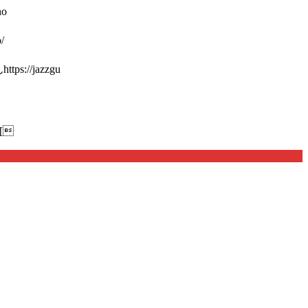
o
/
://jazzgu
[