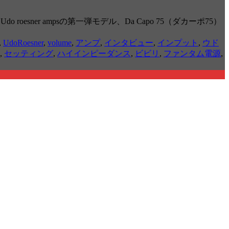
sner ampsの第一弾モデル、Da Capo 75（ダカーポ75）
,
UdoRoesner
,
volume
,
アンプ
,
インタビュー
,
インプット
,
ウド
,
セッティング
,
ハイインピーダンス
,
ビビリ
,
ファンタム電源
,