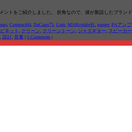
メントをご紹介しました。 折角なので、彼が新設したブランドUdo roe
ingo
,
Compact60
,
DaCapo75
,
Gain
,
MARcolabs社
,
master
,
PAアンプ
ビネット
,
クリーン
,
クリーントーン
,
ジャズギター
,
スピーカー
,
設計
,
音量
|
5 Comments
|