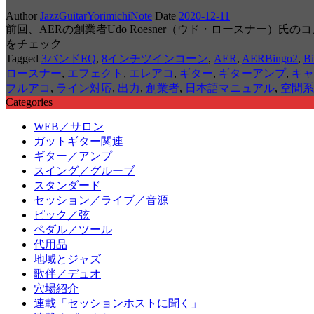
Author
JazzGuitarYorimichiNote
Date
2020-12-11
前回、AERの創業者Udo Roesner（ウド・ロースナー）氏のコ
をチェック
Tagged
3バンドEQ
,
8インチツインコーン
,
AER
,
AERBingo2
,
B
ロースナー
,
エフェクト
,
エレアコ
,
ギター
,
ギターアンプ
,
キャ
フルアコ
,
ライン対応
,
出力
,
創業者
,
日本語マニュアル
,
空間系
Categories
WEB／サロン
ガットギター関連
ギター／アンプ
スイング／グルーブ
スタンダード
セッション／ライブ／音源
ピック／弦
ペダル／ツール
代用品
地域とジャズ
歌伴／デュオ
穴場紹介
連載「セッションホストに聞く」