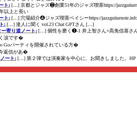
ート:
[…] 京都とジャズ❷創業51年のジャズ喫茶https://jazzguitarn
年以上と長い
ート:
[…] 穴場紹介❹ジャズ喫茶ベイシーhttps://jazzguitarnote.info
ト:
[…] 達人に聞く vol.23 Chat GPTさん […]
ズギター寄り道ノート:
[…] 個性を磨く❶-1 井上智さん×高免信喜さんhttps
く涙です�
に Go Goパーティを開催されている方�
今返信があ�
ノート:
[…] 第２弾では演奏家を中心に、お聞きしました。HP 