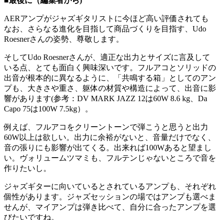
■最後に（編集者から)
AERアンプがジャズギタリストに今ほど高い評価されても
なお、さらなる進化を目指して商品づくりを目指す、Udo
Roesnerさんの姿勢、尊敬します。
そしてUdo Roesnerさんが、適正な出力とサイズに言及して
いる点、とても面白く興味深いです。フルアコとソリッドの
出音が根本的に異なるように、「共鳴する箱」としてのアン
プも、大きさや重さ、躯体の材質や構造によって、出音に影
響があります(参考：DV MARK JAZZ 12は60W 8.6 kg、Da
Capo 75は100W 7.5kg）。
例えば、フルアコをクリーントーンで弾こうと思うと出力
60W以上は欲しい。出力に余裕がないと、音量だけでなく、
音の張りにも影響が出てくる。出来れば100Wあると望まし
い。ヴォリュームツマミも、フルテンじゃないところで音を
作りたいし。
ジャズギターに向いているとされているアンプも、それぞれ
個性があります。ジャズセッションの場ではアンプも選べま
せんが、マイアンプは弾き比べて、自分に合ったアンプを選
びたいですね。