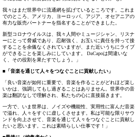
我々はまだ世界中に流通網を拡げているところです。これま
でのところ、アメリカ、ヨーロッパ、アジア、オセアニアの
有力な販売パートナーを指名することができました。
新型コロナウイルスは、我々人間やミュージシャン、リスナ
ーにとって脅威であり、忍耐強く、お互いに責任を持って接
することを余儀なくされていますが、また近いうちにライブ
ができることを楽しみにしています。 DaCapoは間違いな
く、その役割を果たすでしょう。」
■「音楽を通じて人々をつなぐことに貢献したい」
「良い音楽が如何に重要で、音楽を作ることがどれほど楽し
いかは、強調してもし過ぎることはありません。世界中の音
楽は翻訳なしで理解され、私たちの心に直接届きます。
​一方で、いま世界は、ノイズや機能性、実用性に富んだ音楽
で溢れ、人々をすぐに虚しくさせます。​私は可能な限りサウ
ンドを向上させて、音楽を通じて人々をつなぐことに貢献し
たいと思います。これは​素晴らしい仕事です！」