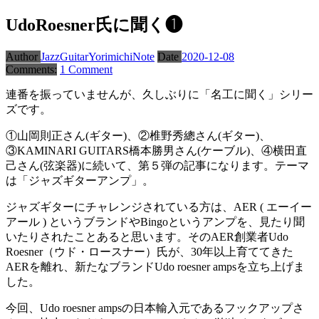
UdoRoesner氏に聞く❶
Author
JazzGuitarYorimichiNote
Date
2020-12-08
Comments:
1 Comment
連番を振っていませんが、久しぶりに「名工に聞く」シリー
ズです。
①山岡則正さん(ギター)、②椎野秀總さん(ギター)、
③KAMINARI GUITARS橋本勝男さん(ケーブル)、④横田直
己さん(弦楽器)に続いて、第５弾の記事になります。テーマ
は「ジャズギターアンプ」。
ジャズギターにチャレンジされている方は、AER ( エーイー
アール ) というブランドやBingoというアンプを、見たり聞
いたりされたことあると思います。そのAER創業者Udo
Roesner（ウド・ロースナー）氏が、30年以上育ててきた
AERを離れ、新たなブランドUdo roesner ampsを立ち上げま
した。
今回、Udo roesner ampsの日本輸入元であるフックアップさ