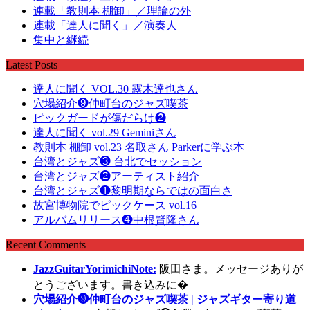
連載「教則本 棚卸」／理論の外
連載「達人に聞く」／演奏人
集中と継続
Latest Posts
達人に聞く VOL.30 露木達也さん
穴場紹介❾仲町台のジャズ喫茶
ピックガードが傷だらけ❷
達人に聞く vol.29 Geminiさん
教則本 棚卸 vol.23 名取さん Parkerに学ぶ本
台湾とジャズ❸ 台北でセッション
台湾とジャズ❷アーティスト紹介
台湾とジャズ❶黎明期ならではの面白さ
故宮博物院でピックケース vol.16
アルバムリリース❹中根賢隆さん
Recent Comments
JazzGuitarYorimichiNote:
阪田さま。メッセージありが
とうございます。書き込みに�
穴場紹介❾仲町台のジャズ喫茶 | ジャズギター寄り道