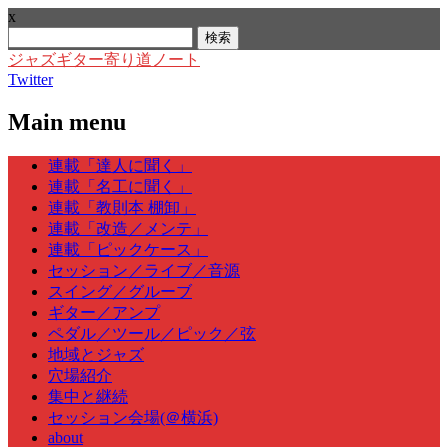
x
検
索:
ジャズギター寄り道ノート
Twitter
Main menu
Skip
連載「達人に聞く」
to
連載「名工に聞く」
content
連載「教則本 棚卸」
連載「改造／メンテ」
連載「ピックケース」
セッション／ライブ／音源
スイング／グルーブ
ギター／アンプ
ペダル／ツール／ピック／弦
地域とジャズ
穴場紹介
集中と継続
セッション会場(＠横浜)
about