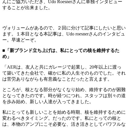
んにご協力いただき、Udo Roesnerさんに単独インタビュー
することが出来ました。
ヴォリュームがあるので、２回に分けて記事にしたいと思い
ます。１本目となる本記事は、Udo roesnerさんのインタビュ
ー。早速どーぞ。
■「新ブランド立ち上げは、私にとっての核を維持するた
め」
「AERは、友人と共にガレージで起業し、20年以上に渡っ
て築いてきた会社で、確かに私の人生そのものでした。それ
は苦労ありながらも有意義なことだったと言えます。
ところが、核となる部分がなくなり始め、維持するのが困難
となってきたのです。時が経つにつれ、スタッフは別々の道
を歩み始め、新しい人達が入ってきました。
私にとっても新しいことを始める時期、核を維持するために
変わるべきタイミング。だったのです。私にとっての核と
は、本物のアンプにこそ必要な、活き活きとしてパワフルな