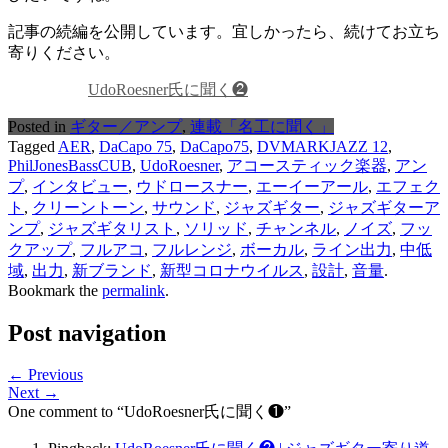
記事の続編を公開しています。宜しかったら、続けてお立ち
寄りください。
UdoRoesner氏に聞く❷
Posted in
ギター／アンプ
,
連載「名工に聞く」
Tagged
AER
,
DaCapo 75
,
DaCapo75
,
DVMARKJAZZ 12
,
PhilJonesBassCUB
,
UdoRoesner
,
アコースティック楽器
,
アン
プ
,
インタビュー
,
ウドロースナー
,
エーイーアール
,
エフェク
ト
,
クリーントーン
,
サウンド
,
ジャズギター
,
ジャズギターア
ンプ
,
ジャズギタリスト
,
ソリッド
,
チャンネル
,
ノイズ
,
フッ
クアップ
,
フルアコ
,
フルレンジ
,
ボーカル
,
ライン出力
,
中低
域
,
出力
,
新ブランド
,
新型コロナウイルス
,
設計
,
音量
.
Bookmark the
permalink
.
Post navigation
← Previous
Next →
One comment to “UdoRoesner氏に聞く❶”