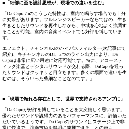
■「細部に至る設計思想が、現場での違いを生む」
「Da Capo 75のこうした特性は、室内で鳴らす場合でも十分
に効果があります。フルレンジスピーカーならではの、生き
生きとしたサウンドを再生しながら、中域を心地よく強調す
ることが可能。室内の音楽イベントでも好評を博していま
す。
エフェクト、チャンネル2のハイパスフィルター(次記事にて
紹介)、各チャンネルのDI、2つのライン出力により、Da
Capoは非常に広い用途に対応可能です。特に、アコーステ
ィック楽器とデジタルサウンドが交わる際、DaCapoを通っ
たサウンドはクッキリと目立ちます。多くの場面で違いを生
むのは、そういった些細なことなのです。」
■「現場で頼れる存在として、世界で支持されるアンプに」
「Da Capoが好評を博していることを大変嬉しく思います。
優れたサウンドや説得力のあるパフォーマンスに、評価いた
だいているようです。Da Capoのサウンドはステージ上で非
常に快適で、演奏技術を鮮明に発揮できる、との声も。