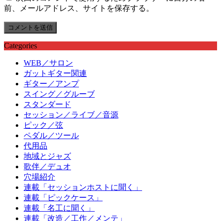
前、メールアドレス、サイトを保存する。
Categories
WEB／サロン
ガットギター関連
ギター／アンプ
スイング／グルーブ
スタンダード
セッション／ライブ／音源
ピック／弦
ペダル／ツール
代用品
地域とジャズ
歌伴／デュオ
穴場紹介
連載「セッションホストに聞く」
連載「ピックケース」
連載「名工に聞く」
連載「改造／工作／メンテ」