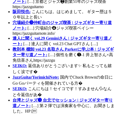
ノート:
[…] 京都とジャズ❷創業51年のジャズ喫茶
https://jazzguitarno
阪田悦也:
こんにちは。はじめまして。 ギター歴は５
０年以上と長い
穴場紹介❾仲町台のジャズ喫茶 | ジャズギター寄り道
ノート:
[…] 穴場紹介❹ジャズ喫茶ベイシー
https://jazzguitarnote.info/
達人に聞く vol.29 Geminiさん | ジャズギター寄り道ノ
ート:
[…] 達人に聞く vol.23 Chat GPTさん […]
教則本 棚卸 vol.23 名取さん Parkerに学ぶ本 | ジャズギ
ター寄り道ノート:
[…] 個性を磨く❶-1 井上智さん×高
免信喜さんhttps://jazzgu
SEIKO:
返信ありがとうございます✨ 私もとっても嬉
しく涙です�
JazzGuitarYorimichiNote:
国内でChuck Brownの命日に
Go Goパーティを開催されている方�
SEIKO:
こんにちは！セイコです！すみません💦なん
と今返信があ�
台湾とジャズ❸ 台北でセッション | ジャズギター寄り
道ノート:
[…] 第２弾では演奏家を中心に、お聞きしま
した。HP [