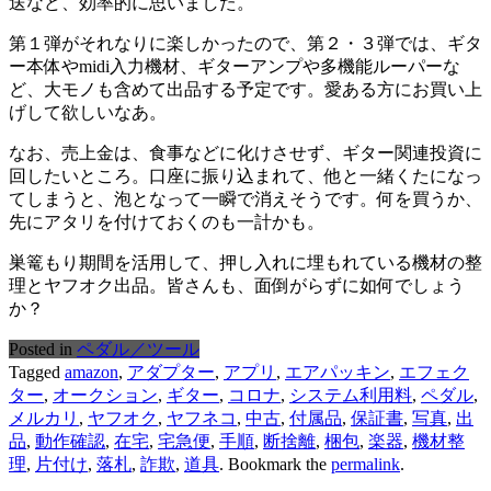
送など、効率的に思いました。
第１弾がそれなりに楽しかったので、第２・３弾では、ギタ
ー本体やmidi入力機材、ギターアンプや多機能ルーパーな
ど、大モノも含めて出品する予定です。愛ある方にお買い上
げして欲しいなあ。
なお、売上金は、食事などに化けさせず、ギター関連投資に
回したいところ。口座に振り込まれて、他と一緒くたになっ
てしまうと、泡となって一瞬で消えそうです。何を買うか、
先にアタリを付けておくのも一計かも。
巣篭もり期間を活用して、押し入れに埋もれている機材の整
理とヤフオク出品。皆さんも、面倒がらずに如何でしょう
か？
Posted in
ペダル／ツール
Tagged
amazon
,
アダプター
,
アプリ
,
エアパッキン
,
エフェク
ター
,
オークション
,
ギター
,
コロナ
,
システム利用料
,
ペダル
,
メルカリ
,
ヤフオク
,
ヤフネコ
,
中古
,
付属品
,
保証書
,
写真
,
出
品
,
動作確認
,
在宅
,
宅急便
,
手順
,
断捨離
,
梱包
,
楽器
,
機材整
理
,
片付け
,
落札
,
詐欺
,
道具
. Bookmark the
permalink
.