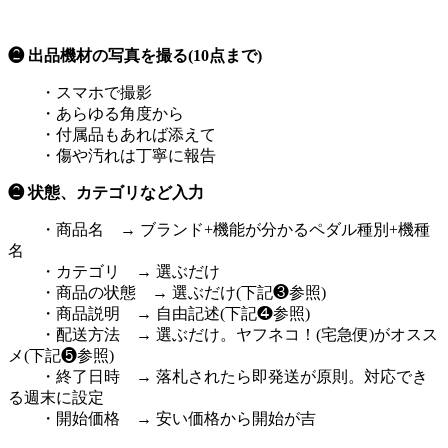
❷ 出品機材の写真を撮る(10点まで)
・スマホで撮影
・あらゆる角度から
・付属品もあれば添えて
・傷や汚れは丁寧に報告
❷ 状態、カテゴリなど入力
・商品名 → ブランド+機能が分かるペダル種別+機種
名
・カテゴリ → 選ぶだけ
・商品の状態 → 選ぶだけ(下記❸参照)
・商品説明 → 自由記述(下記❹参照)
・配送方法 → 選ぶだけ。ヤフネコ！(宅急便)がオスス
メ(下記❺参照)
・終了日時 → 落札されたら即発送が原則。対応でき
る週末に設定
・開始価格 → 安い価格から開始が吉