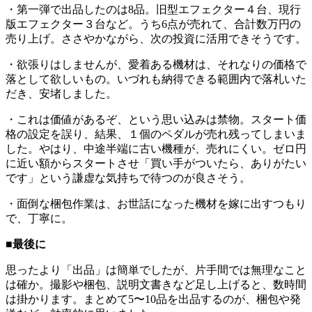
・第一弾で出品したのは8品。旧型エフェクター４台、現行
版エフェクター３台など。うち6点が売れて、合計数万円の
売り上げ。ささやかながら、次の投資に活用できそうです。
・欲張りはしませんが、愛着ある機材は、それなりの価格で
落として欲しいもの。いづれも納得できる範囲内で落札いた
だき、安堵しました。
・これは価値があるぞ、という思い込みは禁物。スタート価
格の設定を誤り、結果、１個のペダルが売れ残ってしまいま
した。やはり、中途半端に古い機種が、売れにくい。ゼロ円
に近い額からスタートさせ「買い手がついたら、ありがたい
です」という謙虚な気持ちで待つのが良さそう。
・面倒な梱包作業は、お世話になった機材を嫁に出すつもり
で、丁寧に。
■最後に
思ったより「出品」は簡単でしたが、片手間では無理なこと
は確か。撮影や梱包、説明文書きなど足し上げると、数時間
は掛かります。まとめて5〜10品を出品するのが、梱包や発