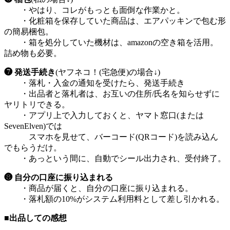
・やはり、コレがもっとも面倒な作業かと。
・化粧箱を保存していた商品は、エアパッキンで包む形
の簡易梱包。
・箱を処分していた機材は、amazonの空き箱を活用。
詰め物も必要。
❼ 発送手続き
(ヤフネコ！(宅急便)の場合↓)
・落札・入金の通知を受けたら、発送手続き
・出品者と落札者は、お互いの住所/氏名を知らせずに
ヤリトリできる。
・アプリ上で入力しておくと、ヤマト窓口(または
SevenElven)では
スマホを見せて、バーコード(QRコード)を読み込ん
でもらうだけ。
・あっという間に、自動でシール出力され、受付終了。
❽ 自分の口座に振り込まれる
・商品が届くと、自分の口座に振り込まれる。
・落札額の10%がシステム利用料として差し引かれる。
■出品しての感想