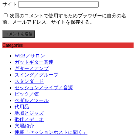
サイト
次回のコメントで使用するためブラウザーに自分の名
前、メールアドレス、サイトを保存する。
Categories
WEB／サロン
ガットギター関連
ギター／アンプ
スイング／グルーブ
スタンダード
セッション／ライブ／音源
ピック／弦
ペダル／ツール
代用品
地域とジャズ
歌伴／デュオ
穴場紹介
連載「セッションホストに聞く」