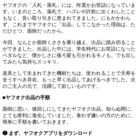
ヤフオクの「入札・落札」には、何度かお世話になっていま
す。いまのところ、落札で、ハズレや詐欺に出くわしたこと
もなく、良い取り引きに恵まれてきました。にもかかわら
ず、これまでヤフオクに「出品」してこなかった理由は、た
だひとつ、面倒だったから。
今回、なんとか面倒くささを乗り越え、出品に踏み切ること
ができました。出品した中には、学生時代にお世話になった
ペダルなど、懐かしさに後ろ髪も引かれるモノも。でも出し
てみたら気持ちスッキリ。
道具として生まれてきた機材たちは、使われることで天寿を
全うすべき存在。もっと早く出品してあげるべきでした。次
のご主人の元で、活躍して欲しいものです。
■ヤフオク出品の手順
面倒に思い、後回しにしてきたヤフオク出品。知らぬ間に、
とても便利に進化していました。食わず嫌いの方のために、
簡単に手順を書いておきます。
❶ まず、ヤフオクアプリをダウンロード