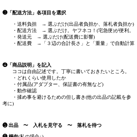
❸「配送方法」各項目を選択
・送料負担 → 選ぶだけ(出品者負担か、落札者負担か)
・配送方法 → 選ぶだけ。ヤフネコ！(宅急便)が便利。
・発送元 → 選ぶだけ(配送費に影響)
・配送費 →「３辺の合計長さ」と「重量」で自動計算
❹「商品説明」を記入
ココは自由記述です。丁寧に書いておきたいところ。
・どれくらい使用したか
・付属品(アダプター、保証書の有無など)
・動作確認
・揉め事を避けるための但し書き(他の出品の記載を参
考に)
❺ 出品 〜 入札を見守る 〜 落札を待つ
❻ 梱包
(私の場合↓)