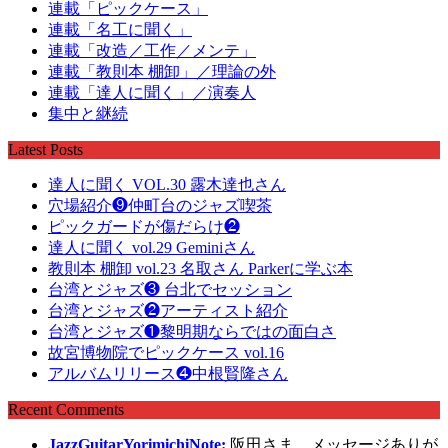
連載「ピックケース」
連載「名工に聞く」
連載「改造／工作／メンテ」
連載「教則本 棚卸」／理論の外
連載「達人に聞く」／演奏人
集中と継続
Latest Posts
達人に聞く VOL.30 露木達也さん
穴場紹介❾仲町台のジャズ喫茶
ピックガードが傷だらけ❷
達人に聞く vol.29 Geminiさん
教則本 棚卸 vol.23 名取さん Parkerに学ぶ本
台湾とジャズ❸ 台北でセッション
台湾とジャズ❷アーティスト紹介
台湾とジャズ❶黎明期ならではの面白さ
故宮博物院でピックケース vol.16
アルバムリリース❹中根賢隆さん
Recent Comments
JazzGuitarYorimichiNote:
阪田さま。メッセージありが