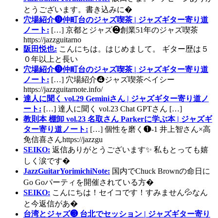
とうございます。書き込みに�
穴場紹介❾仲町台のジャズ喫茶 | ジャズギター寄り道
ノート:
[…] 京都とジャズ❷創業51年のジャズ喫茶
https://jazzguitarno
阪田悦也:
こんにちは。はじめまして。 ギター歴は５
０年以上と長い
穴場紹介❾仲町台のジャズ喫茶 | ジャズギター寄り道
ノート:
[…] 穴場紹介❹ジャズ喫茶ベイシー
https://jazzguitarnote.info/
達人に聞く vol.29 Geminiさん | ジャズギター寄り道ノ
ート:
[…] 達人に聞く vol.23 Chat GPTさん […]
教則本 棚卸 vol.23 名取さん Parkerに学ぶ本 | ジャズギ
ター寄り道ノート:
[…] 個性を磨く❶-1 井上智さん×高
免信喜さんhttps://jazzgu
SEIKO:
返信ありがとうございます✨ 私もとっても嬉
しく涙です�
JazzGuitarYorimichiNote:
国内でChuck Brownの命日に
Go Goパーティを開催されている方�
SEIKO:
こんにちは！セイコです！すみません💦なん
と今返信があ�
台湾とジャズ❸ 台北でセッション | ジャズギター寄り