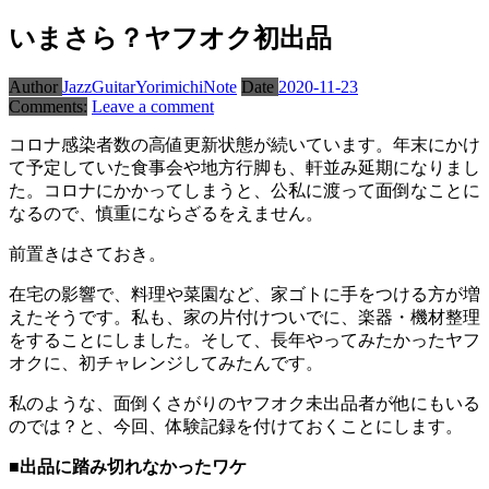
いまさら？ヤフオク初出品
Author
JazzGuitarYorimichiNote
Date
2020-11-23
Comments:
Leave a comment
コロナ感染者数の高値更新状態が続いています。年末にかけ
て予定していた食事会や地方行脚も、軒並み延期になりまし
た。コロナにかかってしまうと、公私に渡って面倒なことに
なるので、慎重にならざるをえません。
前置きはさておき。
在宅の影響で、料理や菜園など、家ゴトに手をつける方が増
えたそうです。私も、家の片付けついでに、楽器・機材整理
をすることにしました。そして、長年やってみたかったヤフ
オクに、初チャレンジしてみたんです。
私のような、面倒くさがりのヤフオク未出品者が他にもいる
のでは？と、今回、体験記録を付けておくことにします。
■出品に踏み切れなかったワケ