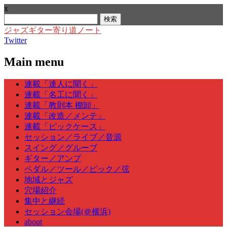
x
検
索:
ジャズギター寄り道ノート
Twitter
Main menu
Skip
連載「達人に聞く」
to
連載「名工に聞く」
content
連載「教則本 棚卸」
連載「改造／メンテ」
連載「ピックケース」
セッション／ライブ／音源
スイング／グルーブ
ギター／アンプ
ペダル／ツール／ピック／弦
地域とジャズ
穴場紹介
集中と継続
セッション会場(＠横浜)
about