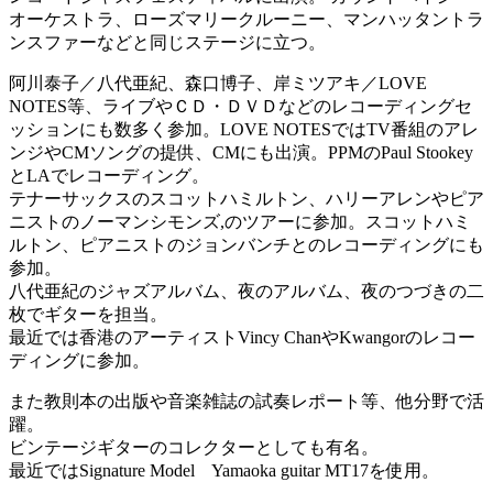
オーケストラ、ローズマリークルーニー、マンハッタントラ
ンスファーなどと同じステージに立つ。
阿川泰子／八代亜紀、森口博子、岸ミツアキ／LOVE
NOTES等、ライブやＣＤ・ＤＶＤなどのレコーディングセ
ッションにも数多く参加。LOVE NOTESではTV番組のアレ
ンジやCMソングの提供、CMにも出演。PPMのPaul Stookey
とLAでレコーディング。
テナーサックスのスコットハミルトン、ハリーアレンやピア
ニストのノーマンシモンズ,のツアーに参加。スコットハミ
ルトン、ピアニストのジョンバンチとのレコーディングにも
参加。
八代亜紀のジャズアルバム、夜のアルバム、夜のつづきの二
枚でギターを担当。
最近では香港のアーティストVincy ChanやKwangorのレコー
ディングに参加。
また教則本の出版や音楽雑誌の試奏レポート等、他分野で活
躍。
ビンテージギターのコレクターとしても有名。
最近ではSignature Model Yamaoka guitar MT17を使用。