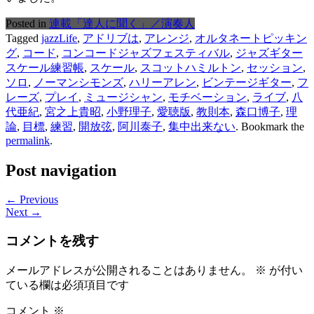
Posted in
連載「達人に聞く」／演奏人
Tagged
jazzLife
,
アドリブは
,
アレンジ
,
オルタネートピッキン
グ
,
コード
,
コンコードジャズフェスティバル
,
ジャズギター
スケール練習帳
,
スケール
,
スコットハミルトン
,
セッション
,
ソロ
,
ノーマンシモンズ
,
ハリーアレン
,
ビンテージギター
,
フ
レーズ
,
プレイ
,
ミュージシャン
,
モチベーション
,
ライブ
,
八
代亜紀
,
宮之上貴昭
,
小野理子
,
愛聴版
,
教則本
,
森口博子
,
理
論
,
目標
,
練習
,
開放弦
,
阿川泰子
,
集中出来ない
. Bookmark the
permalink
.
Post navigation
← Previous
Next →
コメントを残す
メールアドレスが公開されることはありません。
※
が付い
ている欄は必須項目です
コメント
※