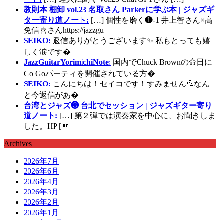
教則本 棚卸 vol.23 名取さん Parkerに学ぶ本 | ジャズギ
ター寄り道ノート:
[…] 個性を磨く❶-1 井上智さん×高
免信喜さんhttps://jazzgu
SEIKO:
返信ありがとうございます✨ 私もとっても嬉
しく涙です�
JazzGuitarYorimichiNote:
国内でChuck Brownの命日に
Go Goパーティを開催されている方�
SEIKO:
こんにちは！セイコです！すみません💦なん
と今返信があ�
台湾とジャズ❸ 台北でセッション | ジャズギター寄り
道ノート:
[…] 第２弾では演奏家を中心に、お聞きしま
した。HP [
Archives
2026年7月
2026年6月
2026年4月
2026年3月
2026年2月
2026年1月