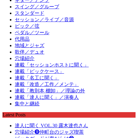
ギター／アンプ
スイング／グルーブ
スタンダード
セッション／ライブ／音源
ピック／弦
ペダル／ツール
代用品
地域とジャズ
歌伴／デュオ
穴場紹介
連載「セッションホストに聞く」
連載「ピックケース」
連載「名工に聞く」
連載「改造／工作／メンテ」
連載「教則本 棚卸」／理論の外
連載「達人に聞く」／演奏人
集中と継続
Latest Posts
達人に聞く VOL.30 露木達也さん
穴場紹介❾仲町台のジャズ喫茶