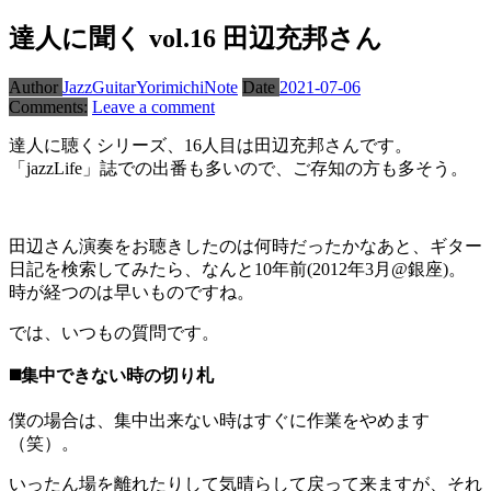
達人に聞く vol.16 田辺充邦さん
Author
JazzGuitarYorimichiNote
Date
2021-07-06
Comments:
Leave a comment
達人に聴くシリーズ、16人目は田辺充邦さんです。
「jazzLife」誌での出番も多いので、ご存知の方も多そう。
田辺さん演奏をお聴きしたのは何時だったかなあと、ギター
日記を検索してみたら、なんと10年前(2012年3月@銀座)。
時が経つのは早いものですね。
では、いつもの質問です。
◼️集中できない時の切り札
僕の場合は、集中出来ない時はすぐに作業をやめます
（笑）。
いったん場を離れたりして気晴らして戻って来ますが、それ