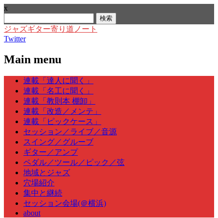
x
検
索:
ジャズギター寄り道ノート
Twitter
Main menu
Skip
連載「達人に聞く」
to
連載「名工に聞く」
content
連載「教則本 棚卸」
連載「改造／メンテ」
連載「ピックケース」
セッション／ライブ／音源
スイング／グルーブ
ギター／アンプ
ペダル／ツール／ピック／弦
地域とジャズ
穴場紹介
集中と継続
セッション会場(＠横浜)
about