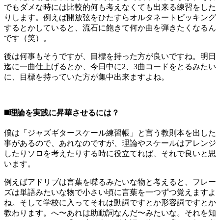
でもダメな時には比較的何も考えなくても出来る練習をした
りします。例えば開放弦をひたすらオルタネートピッキング
するとかしていると、流石に飽きて何か曲を弾きたくなるん
です（笑）。
後は何事もそうですが、目標を持った方が良いですね。明日
迄に一曲仕上げるとか、今日中に2、3曲コードをとるみたい
に、目標を持っていた方が集中出来ますよね。
◼️理論を実践に昇華させるには？
僕は「ジャズギタースケール練習帳」と言う教則本を出した
事があるので、あれなのですが、理論やスケールはアレンジ
したりソロを考えたりする時に役立てれば、それで良いと思
います。
例えばアドリブは言葉を喋るみたいな物と考えると、フレー
ズは単語みたいな物で小さい頃に言葉を一つずつ覚えますよ
ね。そして学校に入ってそれは動詞ですとか形容詞ですとか
教わります。へ〜あれは助動詞なんだ〜みたいな。それを知