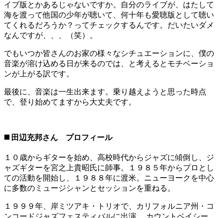
イブ版とかあるじゃないですか。自分のライブが、はたして
海を渡って他国の少年が聴いて、何十年も愛聴版として聴い
てくれるだろうか？ってチェックするんです。だいたいダメ
なんですが、、、（笑）。
でもいつか皆さんのお家の様々なシチュエーションに、僕の
音楽が溶け込める日が来るのでは、と考えるとモチベーショ
ンが上がる訳です。
最後に、音楽は一生出来ます。乗り越えようと思った時点
で、登り始めてますから大丈夫です。
◼️ 田辺充邦さん プロフィール
１０歳からギターを始め、高校時代からジャズに傾倒し、ジ
ャズギターを宮之上貴昭氏に師事。１９８５年からプロとし
ての活動を開始し、１９８８年に渡米。ニューヨークを中心
に多数のミュージシャンとセッションを重ねる。
１９９９年、岸ミツアキ・トリオで、カリフォルニア州・コ
ンコードジャズフェスティバルに出演。 カウントベイシー