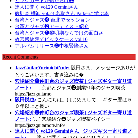
ピックガードが傷だらけ❷
達人に聞く vol.29 Geminiさん
教則本 棚卸 vol.23 名取さん Parkerに学ぶ本
台湾とジャズ❸ 台北でセッション
台湾とジャズ❷アーティスト紹介
台湾とジャズ❶黎明期ならではの面白さ
故宮博物院でピックケース vol.16
アルバムリリース❹中根賢隆さん
Recent Comments
JazzGuitarYorimichiNote:
阪田さま。メッセージありが
とうございます。書き込みに�
穴場紹介❾仲町台のジャズ喫茶 | ジャズギター寄り道
ノート:
[…] 京都とジャズ❷創業51年のジャズ喫茶
https://jazzguitarno
阪田悦也:
こんにちは。はじめまして。 ギター歴は５
０年以上と長い
穴場紹介❾仲町台のジャズ喫茶 | ジャズギター寄り道
ノート:
[…] 穴場紹介❹ジャズ喫茶ベイシー
https://jazzguitarnote.info/
達人に聞く vol.29 Geminiさん | ジャズギター寄り道ノ
ート:
[…] 達人に聞く vol.23 Chat GPTさん […]