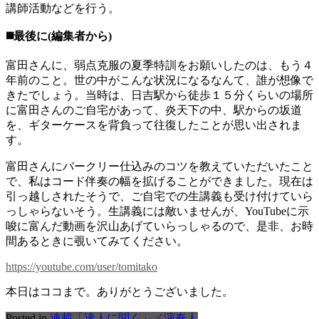
講師活動などを行う。
◼️最後に(編集者から)
富田さんに、弱点克服の夏季特訓をお願いしたのは、もう４
年前のこと。世の中がこんな状況になるなんて、誰が想像で
きたでしょう。当時は、日吉駅から徒歩１５分くらいの場所
に富田さんのご自宅があって、炎天下の中、駅からの坂道
を、ギターケースを背負って往復したことが思い出されま
す。
富田さんにバークリー仕込みのコツを教えていただいたこと
で、私はコード伴奏の幅を拡げることができました。現在は
引っ越しされたそうで、ご自宅での生講義も受け付けていら
っしゃらないそう。生講義には敵いませんが、YouTubeに示
唆に富んだ動画を沢山あげていらっしゃるので、是非、お時
間あるときに覗いてみてください。
https://youtube.com/user/tomitako
本日はココまで。ありがとうございました。
Posted in
連載「達人に聞く」／演奏人