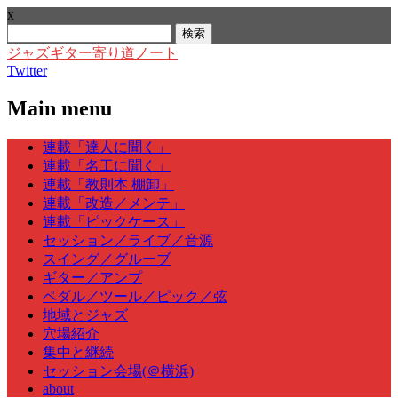
x
検
索:
ジャズギター寄り道ノート
Twitter
Main menu
Skip
連載「達人に聞く」
to
連載「名工に聞く」
content
連載「教則本 棚卸」
連載「改造／メンテ」
連載「ピックケース」
セッション／ライブ／音源
スイング／グルーブ
ギター／アンプ
ペダル／ツール／ピック／弦
地域とジャズ
穴場紹介
集中と継続
セッション会場(＠横浜)
about