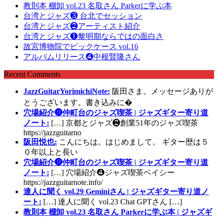
教則本 棚卸 vol.23 名取さん Parkerに学ぶ本
台湾とジャズ❸ 台北でセッション
台湾とジャズ❷アーティスト紹介
台湾とジャズ❶黎明期ならではの面白さ
故宮博物院でピックケース vol.16
アルバムリリース❹中根賢隆さん
Recent Comments
JazzGuitarYorimichiNote:
阪田さま。メッセージありが
とうございます。書き込みに�
穴場紹介❾仲町台のジャズ喫茶 | ジャズギター寄り道
ノート:
[…] 京都とジャズ❷創業51年のジャズ喫茶
https://jazzguitarno
阪田悦也:
こんにちは。はじめまして。 ギター歴は５
０年以上と長い
穴場紹介❾仲町台のジャズ喫茶 | ジャズギター寄り道
ノート:
[…] 穴場紹介❹ジャズ喫茶ベイシー
https://jazzguitarnote.info/
達人に聞く vol.29 Geminiさん | ジャズギター寄り道ノ
ート:
[…] 達人に聞く vol.23 Chat GPTさん […]
教則本 棚卸 vol.23 名取さん Parkerに学ぶ本 | ジャズギ