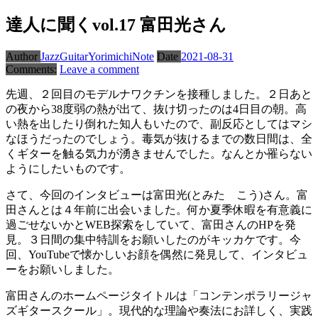
達人に聞くvol.17 富田光さん
Author
JazzGuitarYorimichiNote
Date
2021-08-31
Comments:
Leave a comment
先週、２回目のモデルナワクチンを接種しました。２日あと
の夜から38度弱の熱が出て、抜け切ったのは4日目の朝。高
い熱を出したり倒れた知人もいたので、副反応としてはマシ
なほうだったのでしょう。毒気が抜けるまでの数日間は、全
くギターを触る気力が湧きませんでした。なんとか罹らない
ようにしたいものです。
さて、今回のインタビューは富田光(とみた こう)さん。富
田さんとは４年前に出会いました。何か夏季休暇を有意義に
過ごせないかとWEB探索をしていて、富田さんのHPを発
見。３日間の集中特訓をお願いしたのがキッカケです。今
回、YouTubeで懐かしいお顔を偶然に発見して、インタビュ
ーをお願いしました。
富田さんのホームページタイトルは「コンテンポラリージャ
ズギタースクール」。現代的な理論や奏法にお詳しく、実践