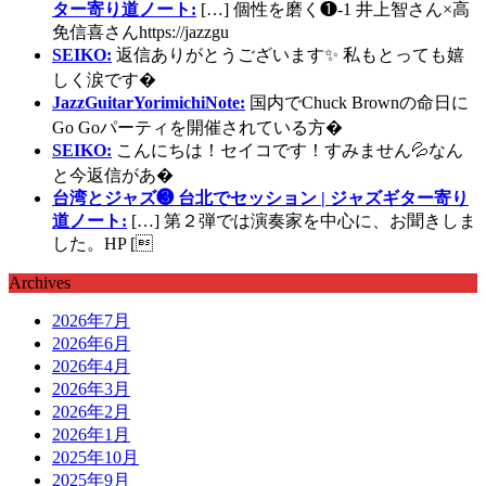
ター寄り道ノート:
[…] 個性を磨く❶-1 井上智さん×高
免信喜さんhttps://jazzgu
SEIKO:
返信ありがとうございます✨ 私もとっても嬉
しく涙です�
JazzGuitarYorimichiNote:
国内でChuck Brownの命日に
Go Goパーティを開催されている方�
SEIKO:
こんにちは！セイコです！すみません💦なん
と今返信があ�
台湾とジャズ❸ 台北でセッション | ジャズギター寄り
道ノート:
[…] 第２弾では演奏家を中心に、お聞きしま
した。HP [
Archives
2026年7月
2026年6月
2026年4月
2026年3月
2026年2月
2026年1月
2025年10月
2025年9月