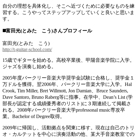
自分の理想を具体化し、そこへ近づくために必要なものを練
習する。こうやってステップアップしていくと良いと思いま
す。
◼️富田光(とみた こう)さんプロフィール
富田光(とみた こう)
http://t-guitar-school.com/
15歳でギターを始める。高校卒業後、甲陽音楽学院に入学。
ジャズを演奏し始める。
2005年度バークリー音楽大学奨学金試験に合格し、奨学金１
万ドルを獲得。翌2006年、バークリー音楽大学に入学。Hal
Crook, Tim Miller, Bret Willmott, Jon Damian、Bruce Saunders,
Dave Santoro, Bruno Raberg等に指事。在学中、Dean’s List (学
部長が認定する成績優秀者のリスト)に３期連続して掲載さ
れる。2008年バークリー音楽大学professonal music専攻卒
業。Bachelor of Degree取得。
2009年に帰国し、活動拠点を関東に移す。現在は自己のトリ
オ・カルテットを中心に演奏活動の他、某大手音楽教室での