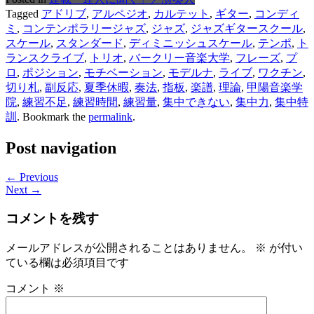
Tagged
アドリブ
,
アルペジオ
,
カルテット
,
ギター
,
コンディ
ミ
,
コンテンポラリージャズ
,
ジャズ
,
ジャズギタースクール
,
スケール
,
スタンダード
,
ディミニッシュスケール
,
テンポ
,
ト
ランスクライブ
,
トリオ
,
バークリー音楽大学
,
フレーズ
,
プ
ロ
,
ポジション
,
モチベーション
,
モデルナ
,
ライブ
,
ワクチン
,
切り札
,
副反応
,
夏季休暇
,
奏法
,
指板
,
楽譜
,
理論
,
甲陽音楽学
院
,
練習不足
,
練習時間
,
練習量
,
集中できない
,
集中力
,
集中特
訓
. Bookmark the
permalink
.
Post navigation
← Previous
Next →
コメントを残す
メールアドレスが公開されることはありません。
※
が付い
ている欄は必須項目です
コメント
※