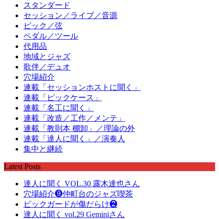
スタンダード
セッション／ライブ／音源
ピック／弦
ペダル／ツール
代用品
地域とジャズ
歌伴／デュオ
穴場紹介
連載「セッションホストに聞く」
連載「ピックケース」
連載「名工に聞く」
連載「改造／工作／メンテ」
連載「教則本 棚卸」／理論の外
連載「達人に聞く」／演奏人
集中と継続
Latest Posts
達人に聞く VOL.30 露木達也さん
穴場紹介❾仲町台のジャズ喫茶
ピックガードが傷だらけ❷
達人に聞く vol.29 Geminiさん