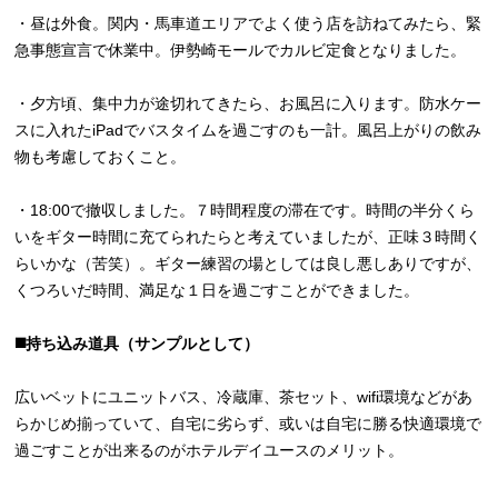
・昼は外食。関内・馬車道エリアでよく使う店を訪ねてみたら、緊
急事態宣言で休業中。伊勢崎モールでカルビ定食となりました。
・夕方頃、集中力が途切れてきたら、お風呂に入ります。防水ケー
スに入れたiPadでバスタイムを過ごすのも一計。風呂上がりの飲み
物も考慮しておくこと。
・18:00で撤収しました。７時間程度の滞在です。時間の半分くら
いをギター時間に充てられたらと考えていましたが、正味３時間く
らいかな（苦笑）。ギター練習の場としては良し悪しありですが、
くつろいだ時間、満足な１日を過ごすことができました。
◼️持ち込み道具（サンプルとして）
広いベットにユニットバス、冷蔵庫、茶セット、wifi環境などがあ
らかじめ揃っていて、自宅に劣らず、或いは自宅に勝る快適環境で
過ごすことが出来るのがホテルデイユースのメリット。