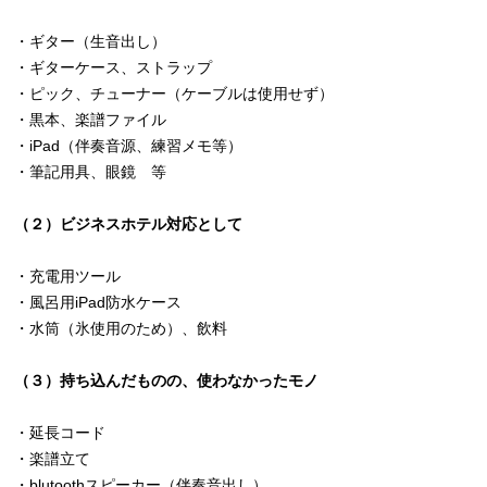
・ギター（生音出し）
・ギターケース、ストラップ
・ピック、チューナー（ケーブルは使用せず）
・黒本、楽譜ファイル
・iPad（伴奏音源、練習メモ等）
・筆記用具、眼鏡 等
（２）ビジネスホテル対応として
・充電用ツール
・風呂用iPad防水ケース
・水筒（氷使用のため）、飲料
（３）持ち込んだものの、使わなかったモノ
・延長コード
・楽譜立て
・blutoothスピーカー（伴奏音出し）