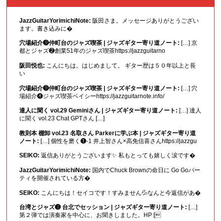
JazzGuitarYorimichiNote:
阪田さま。メッセージありがとうござい
ます。書き込みに�
穴場紹介❾仲町台のジャズ喫茶 | ジャズギター寄り道ノート:
[…] 京
都とジャズ❷創業51年のジャズ喫茶https://jazzguitarno
阪田悦也:
こんにちは。はじめまして。 ギター歴は５０年以上と長
い
穴場紹介❾仲町台のジャズ喫茶 | ジャズギター寄り道ノート:
[…] 穴
場紹介❹ジャズ喫茶ベイシーhttps://jazzguitarnote.info/
達人に聞く vol.29 Geminiさん | ジャズギター寄り道ノート:
[…] 達人
に聞く vol.23 Chat GPTさん […]
教則本 棚卸 vol.23 名取さん Parkerに学ぶ本 | ジャズギター寄り道
ノート:
[…] 個性を磨く❶-1 井上智さん×高免信喜さんhttps://jazzgu
SEIKO:
返信ありがとうございます✨ 私もとっても嬉しく涙です�
JazzGuitarYorimichiNote:
国内でChuck Brownの命日に Go Goパー
ティを開催されている方�
SEIKO:
こんにちは！セイコです！すみません💦なんと今返信があ�
台湾とジャズ❸ 台北でセッション | ジャズギター寄り道ノート:
[…]
第２弾では演奏家を中心に、お聞きしました。HP [