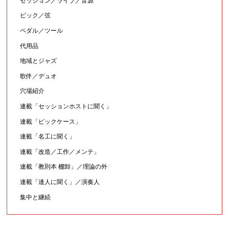
セッション／ライブ／音源
ピック／弦
ペダル／ツール
代用品
地域とジャズ
歌伴／デュオ
穴場紹介
連載「セッションホストに聞く」
連載「ピックケース」
連載「名工に聞く」
連載「改造／工作／メンテ」
連載「教則本 棚卸」／理論の外
連載「達人に聞く」／演奏人
集中と継続