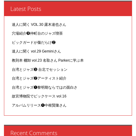
Latest Posts
達人に聞く VOL.30 露木達也さん
穴場紹介❾仲町台のジャズ喫茶
ピックガードが傷だらけ❷
達人に聞く vol.29 Geminiさん
教則本 棚卸 vol.23 名取さん Parkerに学ぶ本
台湾とジャズ❸ 台北でセッション
台湾とジャズ❷アーティスト紹介
台湾とジャズ❶黎明期ならではの面白さ
故宮博物院でピックケース vol.16
アルバムリリース❹中根賢隆さん
Recent Comments