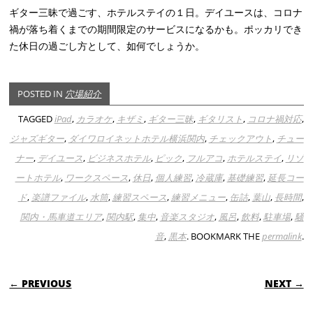
ギター三昧で過ごす、ホテルステイの１日。デイユースは、コロナ
禍が落ち着くまでの期間限定のサービスになるかも。ポッカリでき
た休日の過ごし方として、如何でしょうか。
POSTED IN
穴場紹介
TAGGED
iPad
,
カラオケ
,
キザミ
,
ギター三昧
,
ギタリスト
,
コロナ禍対応
,
ジャズギター
,
ダイワロイネットホテル横浜関内
,
チェックアウト
,
チュー
ナー
,
デイユース
,
ビジネスホテル
,
ピック
,
フルアコ
,
ホテルステイ
,
リゾ
ートホテル
,
ワークスペース
,
休日
,
個人練習
,
冷蔵庫
,
基礎練習
,
延長コー
ド
,
楽譜ファイル
,
水筒
,
練習スペース
,
練習メニュー
,
缶詰
,
葉山
,
長時間
,
関内・馬車道エリア
,
関内駅
,
集中
,
音楽スタジオ
,
風呂
,
飲料
,
駐車場
,
騒
音
,
黒本
. BOOKMARK THE
permalink
.
POST NAVIGATION
← PREVIOUS
NEXT →