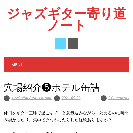
ジャズギター寄り道
ノート
Main menu
Skip
MENU
to
content
穴場紹介❺ホテル缶詰
JazzGuitarYorimichiNote
2021-09-23
2 Comments
休日をギター三昧で過ごすぞ！と意気込みながら、始めるのに時間
が掛かったり、集中できなかったりした経験ありますか？