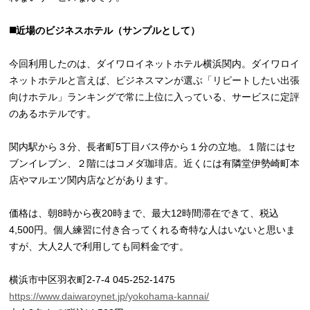
◼️近場のビジネスホテル（サンプルとして）
今回利用したのは、ダイワロイネットホテル横浜関内。ダイワロイ
ネットホテルと言えば、ビジネスマンが選ぶ「リピートしたい出張
向けホテル」ランキングで常に上位に入っている、サービスに定評
のあるホテルです。
関内駅から３分、長者町5丁目バス停から１分の立地。１階にはセ
ブンイレブン、２階にはコメダ珈琲店。近くには有隣堂伊勢崎町本
店やマルエツ関内店などがあります。
価格は、朝8時から夜20時まで、最大12時間滞在できて、税込
4,500円。個人練習に付き合ってくれる奇特な人はいないと思いま
すが、大人2人で利用しても同料金です。
横浜市中区羽衣町2-7-4 045-252-1475
https://www.daiwaroynet.jp/yokohama-kannai/