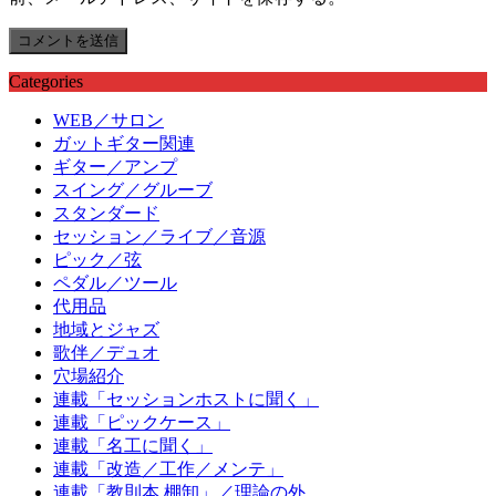
Categories
WEB／サロン
ガットギター関連
ギター／アンプ
スイング／グルーブ
スタンダード
セッション／ライブ／音源
ピック／弦
ペダル／ツール
代用品
地域とジャズ
歌伴／デュオ
穴場紹介
連載「セッションホストに聞く」
連載「ピックケース」
連載「名工に聞く」
連載「改造／工作／メンテ」
連載「教則本 棚卸」／理論の外