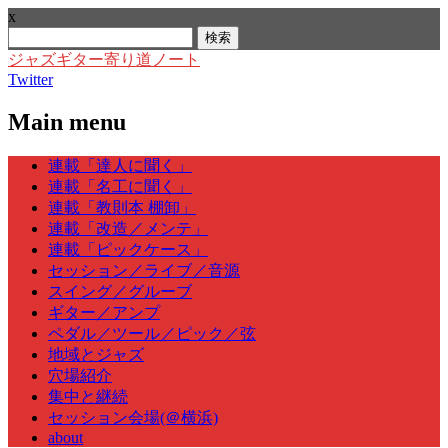
x
検
索:
ジャズギター寄り道ノート
Twitter
Main menu
Skip
連載「達人に聞く」
to
連載「名工に聞く」
content
連載「教則本 棚卸」
連載「改造／メンテ」
連載「ピックケース」
セッション／ライブ／音源
スイング／グルーブ
ギター／アンプ
ペダル／ツール／ピック／弦
地域とジャズ
穴場紹介
集中と継続
セッション会場(＠横浜)
about