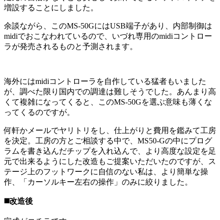
増設することにしました。
余談ながら、このMS-50GにはUSB端子があり、内部制御は
midiでおこなわれているので、いづれ専用のmidiコントロー
ラが発売されるものと予測されます。
海外にはmidiコントローラを自作している猛者もいました
が、調べた限り国内での調達は難しそうでした。あんまり高
くて複雑になってくると、このMS-50Gを選ぶ意味も薄くな
ってくるのですが。
何軒かメールでヤリトリをし、仕上がりと費用を鑑みて工房
を決定。工房の方とご相談する中で、MS50-Gの中にプログ
ラムを書き込んだチップを入れ込んで、より高度な設定を足
元で出来るようにした改造もご提案いただいたのですが、ス
テージ上のフットワークに自信のない私は、より簡単な操
作、「カーソルキー左右の操作」のみに絞りました。
◼️改造後