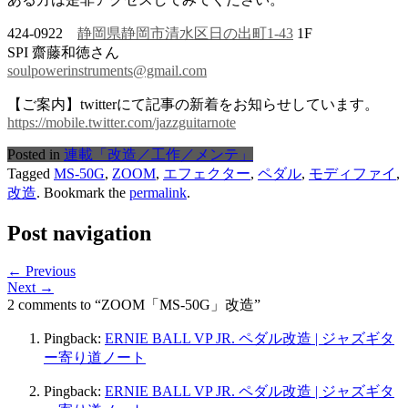
424-0922
静岡県静岡市清水区日の出町1-43
1F
SPI 齋藤和徳さん
soulpowerinstruments@gmail.com
【ご案内】
twitter
にて記事の新着をお知らせしています。
https://mobile.twitter.com/jazzguitarnote
Posted in
連載「改造／工作／メンテ」
Tagged
MS-50G
,
ZOOM
,
エフェクター
,
ペダル
,
モディファイ
,
改造
. Bookmark the
permalink
.
Post navigation
← Previous
Next →
2 comments to “ZOOM「MS-50G」改造”
Pingback:
ERNIE BALL VP JR. ペダル改造 | ジャズギタ
ー寄り道ノート
Pingback:
ERNIE BALL VP JR. ペダル改造 | ジャズギタ