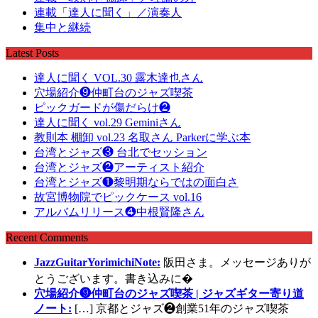
連載「達人に聞く」／演奏人
集中と継続
Latest Posts
達人に聞く VOL.30 露木達也さん
穴場紹介❾仲町台のジャズ喫茶
ピックガードが傷だらけ❷
達人に聞く vol.29 Geminiさん
教則本 棚卸 vol.23 名取さん Parkerに学ぶ本
台湾とジャズ❸ 台北でセッション
台湾とジャズ❷アーティスト紹介
台湾とジャズ❶黎明期ならではの面白さ
故宮博物院でピックケース vol.16
アルバムリリース❹中根賢隆さん
Recent Comments
JazzGuitarYorimichiNote:
阪田さま。メッセージありが
とうございます。書き込みに�
穴場紹介❾仲町台のジャズ喫茶 | ジャズギター寄り道
ノート:
[…] 京都とジャズ❷創業51年のジャズ喫茶