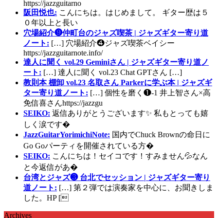
https://jazzguitarno
阪田悦也:
こんにちは。はじめまして。 ギター歴は５
０年以上と長い
穴場紹介❾仲町台のジャズ喫茶 | ジャズギター寄り道
ノート:
[…] 穴場紹介❹ジャズ喫茶ベイシー
https://jazzguitarnote.info/
達人に聞く vol.29 Geminiさん | ジャズギター寄り道ノ
ート:
[…] 達人に聞く vol.23 Chat GPTさん […]
教則本 棚卸 vol.23 名取さん Parkerに学ぶ本 | ジャズギ
ター寄り道ノート:
[…] 個性を磨く❶-1 井上智さん×高
免信喜さんhttps://jazzgu
SEIKO:
返信ありがとうございます✨ 私もとっても嬉
しく涙です�
JazzGuitarYorimichiNote:
国内でChuck Brownの命日に
Go Goパーティを開催されている方�
SEIKO:
こんにちは！セイコです！すみません💦なん
と今返信があ�
台湾とジャズ❸ 台北でセッション | ジャズギター寄り
道ノート:
[…] 第２弾では演奏家を中心に、お聞きしま
した。HP [
Archives