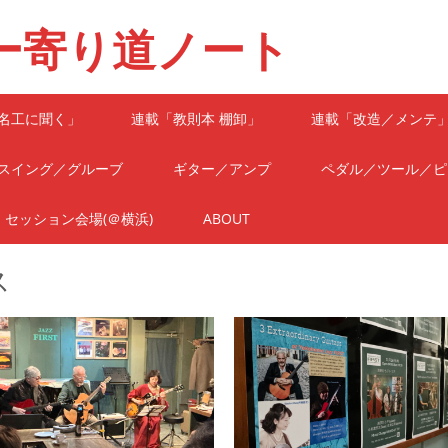
ー寄り道ノート
名工に聞く」
連載「教則本 棚卸」
連載「改造／メンテ
スイング／グルーブ
ギター／アンプ
ペダル／ツール／ピ
セッション会場(＠横浜)
ABOUT
ス