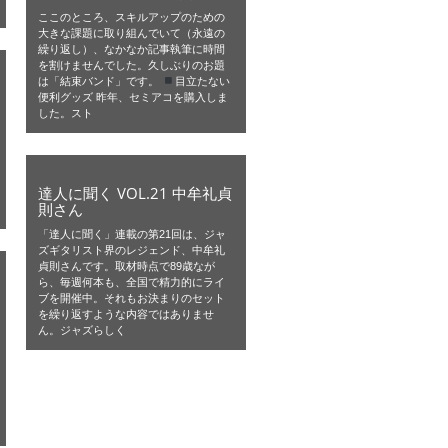
ここのところ、スキルアップのための
大きな課題に取り組んでいて（永遠の
繰り返し）、なかなか記事執筆に時間
を割けませんでした。久しぶりのお題
は「結束バンド」です。
目立たない
便利グッズ 昨年、セミアコを購入しま
した。スト
達人に聞く VOL.21 中牟礼貞
則さん
「達人に聞く」連載の第21回は、ジャ
ズギタリスト界のレジェンド、中牟礼
貞則さんです。取材時点で89歳なが
ら、毎週何本も、全国で精力的にライ
ブを開催中。それもお決まりのセット
を繰り返すような内容ではありませ
ん。ジャズらしく