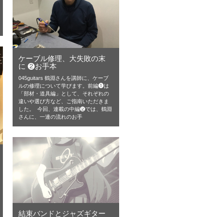
ケーブル修理、大失敗の末
に ❷お手本
045guitars 鶴淵さんを講師に、ケーブ
ルの修理について学びます。前編❶は
「部材・道具編」として、それぞれの
違いや選び方など、ご指南いただきま
した。 今回、連載の中編❷では、鶴淵
さんに、一連の流れのお手
結束バンドとジャズギター