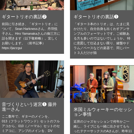
ギタートリオの裏話❷
ギタートリオの裏話❶
前回に引き続き、「ギタートリオ」に
「ギター３本のトリオ」は、たまに見
ついて、Sean Harknessさん、丹羽悦
かけたり、自分自身も出くわすアンサ
子さん。Hiro Yamanakaさんの御三方に
ンブルのフォーマットです。ご経験あ
話を聞きます（以下敬称略）。宜しく
る方も多いのではないでしょうか。 特
お願いします。 （前半記事）
に意図して仕込まない限り、鍵盤やド
https://jazzgui
ラム／ベースなどの楽器で、同じパー
ト３人だけが揃
音づくりという迷宮❶ 藤井
進一さん
米国ミルウォーキーのセッシ
ョン事情
ここ数年で、ギターのメインを、
013（フラットワウンド）セットのフル
近所のジャズセッションで何年かご一
アコから、010（ノーマル）セットのセ
緒し、ライブにも一緒に出させてもら
ミアコに、アンプのメインを、DV
ったテナーサックスのAさんが、昨年11