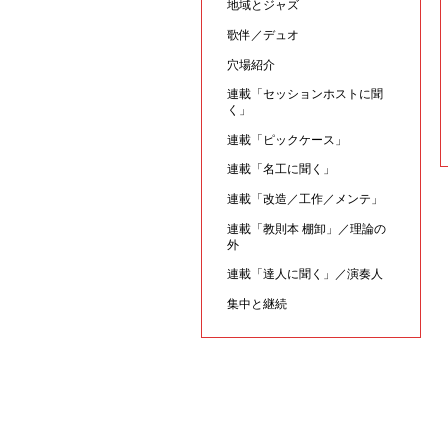
地域とジャズ
歌伴／デュオ
穴場紹介
連載「セッションホストに聞
く」
連載「ピックケース」
連載「名工に聞く」
連載「改造／工作／メンテ」
連載「教則本 棚卸」／理論の
外
連載「達人に聞く」／演奏人
集中と継続