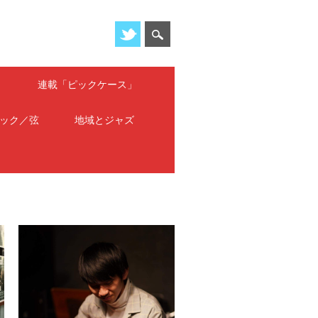
」
連載「ピックケース」
ック／弦
地域とジャズ