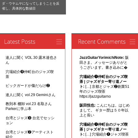
ダ・ウヤムヤになってしまうことを反
省し、具体的な数値目
Latest Posts
Recent Comments
達人に聞く VOL.30 露木達也さ
JazzGuitarYorimichiNote:
阪
ん
田さま。メッセージありがと
うございます。書き込みに�
穴場紹介❾仲町台のジャズ喫
茶
穴場紹介❾仲町台のジャズ喫
茶 | ジャズギター寄り道ノー
ピックガードが傷だらけ❷
ト:
[…] 京都とジャズ❷創業51
年のジャズ喫茶
達人に聞く vol.29 Geminiさん
https://jazzguitarno
教則本 棚卸 vol.23 名取さん
阪田悦也:
こんにちは。はじめ
Parkerに学ぶ本
まして。 ギター歴は５０年以
上と長い
台湾とジャズ❸ 台北でセッシ
ョン
穴場紹介❾仲町台のジャズ喫
茶 | ジャズギター寄り道ノー
台湾とジャズ❷アーティスト
ト:
[…] 穴場紹介❹ジャズ喫茶
紹介