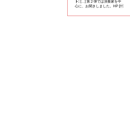
ト:
[…] 第２弾では演奏家を中
心に、お聞きしました。HP [