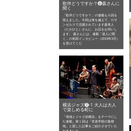
歌伴どうですか？❻森さんに
聞く
「歌伴どうですか？」の連載も６回を
迎えました。今回は海を越えて、ロサ
ンゼルスで活躍されています森孝人
（たかひと）さんに、お話をお伺いし
ます。 森さんには、連載「達人に聞
く」の初回インタビュー（2019年3月）
を受けてくだ
横浜ジャズ❷-1 大人は大人
で楽しめる町に
「地域とジャズ@横浜」をテーマにし
た連載。第１回は「音楽学校の集積
地」と題した記事をご紹介させていた
だきました。