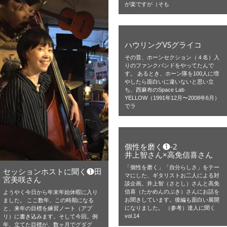
が楽ですが（そも
ハウリングVSグライコ
その昔、ホーンセクション（４名）入
りのファンクバンドをやってたんで
す。 あるとき、ホーン隊を100人に増
やしたら面白いに違いないと思い立
ち、西麻布のSpace Lab
YELLOW（1991年12月〜2008年6月）
でラ
個性を磨く❶-2
井上智さん×高免信喜さん
「個性を磨く」「自分らしさ」をテー
セッションホストに聞く❶田
マにした、ギタリストお二人による対
宮美咲さん
談企画。井上智（さとし）さんと高免
信喜（たかめんのぶき）さんにお話を
ようやく今日から年末年始休暇に入り
お聞きしています。後編も面白い展開
ました。 ここ数年、この時期になる
になりました。 （参考）達人に聞く
と、来年の目標を練習ノート（アプ
vol.14
リ）に書き込みます。そして今回。例
年、立てた目標が、数ヶ月でグダグ