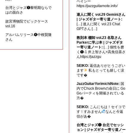
ベイシー
https://jazzguitarnote.info/
台湾とジャズ❶黎明期ならで
はの面白さ
達人に聞く vol.29 Geminiさん
| ジャズギター寄り道ノート:
故宮博物院でピックケース
[…] 達人に聞く vol.23 Chat
vol.16
GPTさん […]
アルバムリリース❹中根賢隆
教則本 棚卸 vol.23 名取さん
さん
Parkerに学ぶ本 | ジャズギタ
ー寄り道ノート:
[…] 個性を磨
く❶-1 井上智さん×高免信喜さ
んhttps://jazzgu
SEIKO:
返信ありがとうござい
ます
私もとっても嬉しく涙
です�
JazzGuitarYorimichiNote:
国
内でChuck Brownの命日に Go
Goパーティを開催されている
方�
SEIKO:
こんにちは！セイコで
す！すみません
なんと今返
信があ�
台湾とジャズ❸ 台北でセッシ
ョン | ジャズギター寄り道ノー