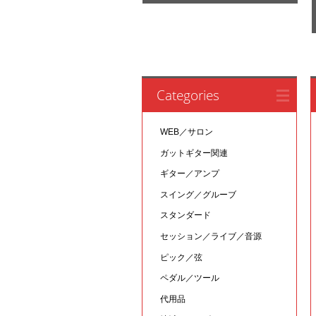
Categories
WEB／サロン
ガットギター関連
ギター／アンプ
スイング／グルーブ
スタンダード
セッション／ライブ／音源
ピック／弦
ペダル／ツール
代用品