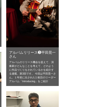
アルバムリリース❸平田晃一
さん
アルバムのリリース機会を捉えて、演
奏家がどんなことを考えて、どのよう
に作品づくりをされているかを紹介す
る連載、第3回です。 今回は平田晃一さ
ん。１年前に出された1 枚目のリーダー
アルバム「Introducing」をご紹介