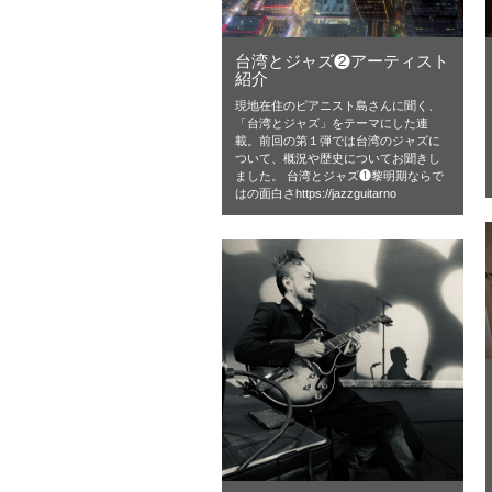
台湾とジャズ❷アーティスト
紹介
現地在住のピアニスト島さんに聞く、
「台湾とジャズ」をテーマにした連
載。前回の第１弾では台湾のジャズに
ついて、概況や歴史についてお聞きし
ました。 台湾とジャズ❶黎明期ならで
はの面白さhttps://jazzguitarno