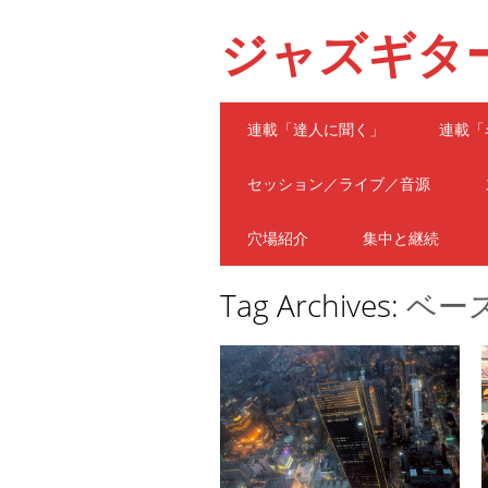
ジャズギタ
Main menu
Skip
連載「達人に聞く」
連載「
to
content
セッション／ライブ／音源
穴場紹介
集中と継続
Tag Archives:
ベー