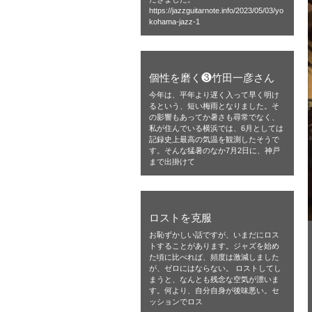
https://jazzguitarnote.info/2023/05/03/yo
kohama-jazz-1
個性を磨く❸竹田一彦さん
今年は、平年より遅く入って早く明け
るという、短い梅雨となりました。そ
の影響もあってか暑さも尋常でなく、
私が住んでいる横浜では、6月としては
記録史上最高の気温を観測したそうで
す。そんな猛暑のなか7月2日に、神戸
まで出掛けて
ロストを克服
お恥ずかしい話ですが、いまだにロス
トすることがあります。ジャズを始め
た頃に比べれば、頻度は激減しました
が、ゼロにはならない。 ロストしてし
まうと、なんとも残念な空気が漂いま
す。何より、自分自身が後味悪い。セ
ッションでロス