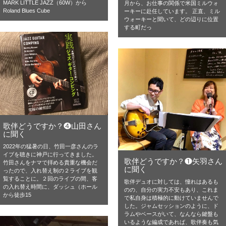
MARK LITTLE JAZZ（60W）から
月から、お仕事の関係で米国ミルウォ
Roland Blues Cube
ーキーに赴任しています。 正直、ミル
ウォーキーと聞いて、どの辺りに位置
する町だっ
歌伴どうですか？❹山田さん
に聞く
2022年の猛暑の日、竹田一彦さんのラ
イブを聴きに神戸に行ってきました。
歌伴どうですか？❶矢羽さん
竹田さんをナマで拝める貴重な機会だ
に聞く
ったので、入れ替え制の２ライブを観
覧することに。２回のライブの間、客
歌伴デュオに対しては、憧れはあるも
の入れ替え時間に、ダッシュ（ホール
のの、自分の実力不安もあり、これま
から徒歩15
で私自身は積極的に動けていませんで
した。ジャムセッションのように、ド
ラムやベースがいて、なんなら鍵盤も
いるような編成であれば、歌伴奏も気