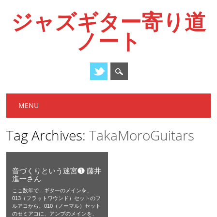
ジャズギター寄り道
ノート
Main menu
Skip
MENU
to
content
Tag Archives:
TakaMoroGuitars
音づくりという迷宮❶ 藤井
進一さん
ここ数年で、ギターのメインを、
013（フラットワウンド）セットのフ
ルアコから、010（ノーマル）セット
のセミアコに、アンプのメインを、