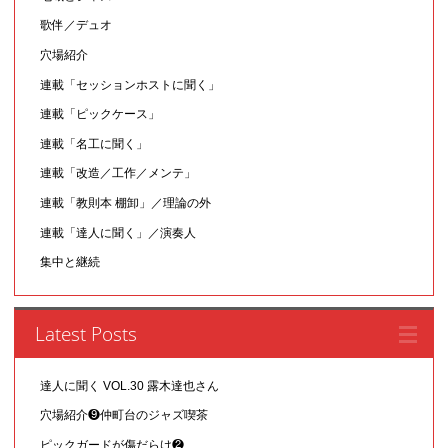
歌伴／デュオ
穴場紹介
連載「セッションホストに聞く」
連載「ピックケース」
連載「名工に聞く」
連載「改造／工作／メンテ」
連載「教則本 棚卸」／理論の外
連載「達人に聞く」／演奏人
集中と継続
Latest Posts
達人に聞く VOL.30 露木達也さん
穴場紹介❾仲町台のジャズ喫茶
ピックガードが傷だらけ❷