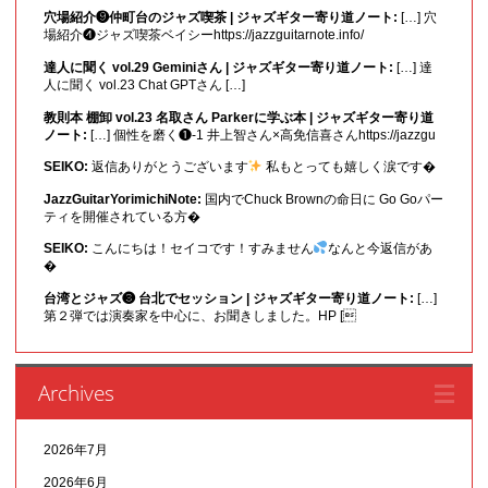
穴場紹介❾仲町台のジャズ喫茶 | ジャズギター寄り道ノート:
[…] 穴
場紹介❹ジャズ喫茶ベイシーhttps://jazzguitarnote.info/
達人に聞く vol.29 Geminiさん | ジャズギター寄り道ノート:
[…] 達
人に聞く vol.23 Chat GPTさん […]
教則本 棚卸 vol.23 名取さん Parkerに学ぶ本 | ジャズギター寄り道
ノート:
[…] 個性を磨く❶-1 井上智さん×高免信喜さんhttps://jazzgu
SEIKO:
返信ありがとうございます
私もとっても嬉しく涙です�
JazzGuitarYorimichiNote:
国内でChuck Brownの命日に Go Goパー
ティを開催されている方�
SEIKO:
こんにちは！セイコです！すみません
なんと今返信があ
�
台湾とジャズ❸ 台北でセッション | ジャズギター寄り道ノート:
[…]
第２弾では演奏家を中心に、お聞きしました。HP [
Archives
2026年7月
2026年6月