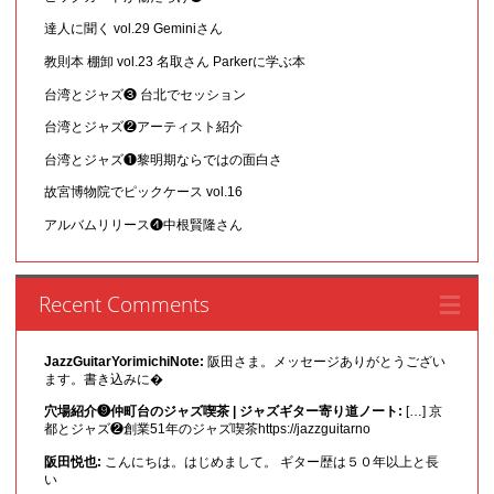
達人に聞く vol.29 Geminiさん
教則本 棚卸 vol.23 名取さん Parkerに学ぶ本
台湾とジャズ❸ 台北でセッション
台湾とジャズ❷アーティスト紹介
台湾とジャズ❶黎明期ならではの面白さ
故宮博物院でピックケース vol.16
アルバムリリース❹中根賢隆さん
Recent Comments
JazzGuitarYorimichiNote:
阪田さま。メッセージありがとうござい
ます。書き込みに�
穴場紹介❾仲町台のジャズ喫茶 | ジャズギター寄り道ノート:
[…] 京
都とジャズ❷創業51年のジャズ喫茶https://jazzguitarno
阪田悦也:
こんにちは。はじめまして。 ギター歴は５０年以上と長
い