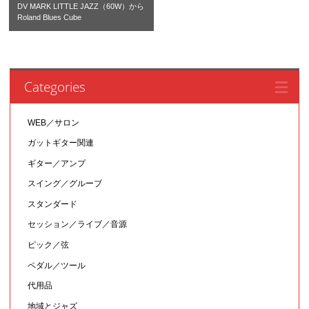
DV MARK LITTLE JAZZ（60W）から
Roland Blues Cube
Categories
WEB／サロン
ガットギター関連
ギター／アンプ
スイング／グルーブ
スタンダード
セッション／ライブ／音源
ピック／弦
ペダル／ツール
代用品
地域とジャズ