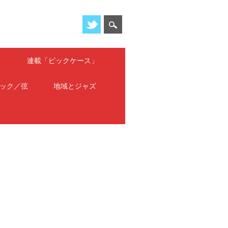
」
連載「ピックケース」
ック／弦
地域とジャズ