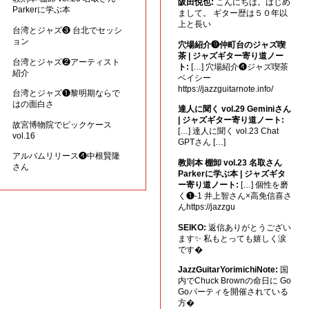
阪田悦也:
こんにちは。はじめ
Parkerに学ぶ本
まして。 ギター歴は５０年以
上と長い
台湾とジャズ❸ 台北でセッシ
ョン
穴場紹介❾仲町台のジャズ喫
茶 | ジャズギター寄り道ノー
台湾とジャズ❷アーティスト
ト:
[…] 穴場紹介❹ジャズ喫茶
紹介
ベイシー
https://jazzguitarnote.info/
台湾とジャズ❶黎明期ならで
はの面白さ
達人に聞く vol.29 Geminiさん
| ジャズギター寄り道ノート:
故宮博物院でピックケース
[…] 達人に聞く vol.23 Chat
vol.16
GPTさん […]
アルバムリリース❹中根賢隆
教則本 棚卸 vol.23 名取さん
さん
Parkerに学ぶ本 | ジャズギタ
ー寄り道ノート:
[…] 個性を磨
く❶-1 井上智さん×高免信喜さ
んhttps://jazzgu
SEIKO:
返信ありがとうござい
ます✨ 私もとっても嬉しく涙
です�
JazzGuitarYorimichiNote:
国
内でChuck Brownの命日に Go
Goパーティを開催されている
方�