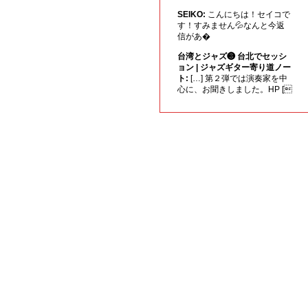
SEIKO:
こんにちは！セイコで
す！すみません💦なんと今返
信があ�
台湾とジャズ❸ 台北でセッシ
ョン | ジャズギター寄り道ノー
ト:
[…] 第２弾では演奏家を中
心に、お聞きしました。HP [