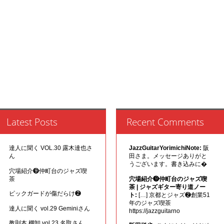
Latest Posts
Recent Comments
達人に聞く VOL.30 露木達也さ
JazzGuitarYorimichiNote:
阪
ん
田さま。メッセージありがと
うございます。書き込みに�
穴場紹介❾仲町台のジャズ喫
茶
穴場紹介❾仲町台のジャズ喫
茶 | ジャズギター寄り道ノー
ピックガードが傷だらけ❷
ト:
[…] 京都とジャズ❷創業51
年のジャズ喫茶
達人に聞く vol.29 Geminiさん
https://jazzguitarno
教則本 棚卸 vol.23 名取さん