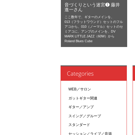
音づくりという迷宮❶ 藤井
進一さん
ここ数年で、ギターのメインを、
013（フラットワウンド）セットのフル
アコから、010（ノーマル）セットのセ
ミアコに、アンプのメインを、DV
MARK LITTLE JAZZ（60W）から
Roland Blues Cube
Categories
WEB／サロン
ガットギター関連
ギター／アンプ
スイング／グルーブ
スタンダード
セッション／ライブ／音源