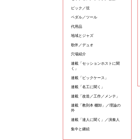
ピック／弦
ペダル／ツール
代用品
地域とジャズ
歌伴／デュオ
穴場紹介
連載「セッションホストに聞
く」
連載「ピックケース」
連載「名工に聞く」
連載「改造／工作／メンテ」
連載「教則本 棚卸」／理論の
外
連載「達人に聞く」／演奏人
集中と継続