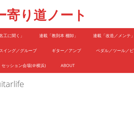
ー寄り道ノート
名工に聞く」
連載「教則本 棚卸」
連載「改造／メンテ
スイング／グルーブ
ギター／アンプ
ペダル／ツール／ピ
セッション会場(＠横浜)
ABOUT
itarlife