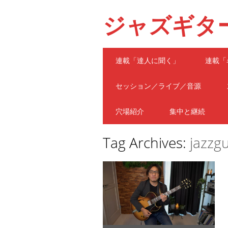
ジャズギタ
Main menu
Skip
連載「達人に聞く」
連載「
to
content
セッション／ライブ／音源
穴場紹介
集中と継続
Tag Archives:
jazzgu