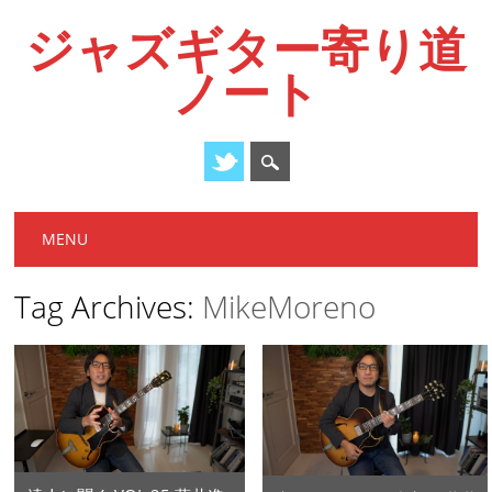
ジャズギター寄り道
ノート
Main menu
Skip
MENU
to
content
Tag Archives:
MikeMoreno