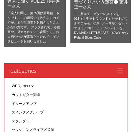
達人に聞く VOL.25 藤井進
音づくりという迷宮❶ 藤井
一さん
進一さん
「達人に聞く」第25回は藤井信一さ
ここ数年で、ギターのメインを、
んです。この連載では数少ないので
013（フラットワウンド）セットのフ
すが、まだ生演奏をお聴きしたこと
ルアコから、010（ノーマル）セット
がない方です。 アップされている動
のセミアコに、アンプのメインを、
画や、発売されている音源から、お
DV MARK LITTLE JAZZ（60W）から
人柄や作品が素敵だったので、イン
Roland Blues Cube
タビューをお願いしました
Categories
WEB／サロン
ガットギター関連
ギター／アンプ
スイング／グルーブ
スタンダード
セッション／ライブ／音源