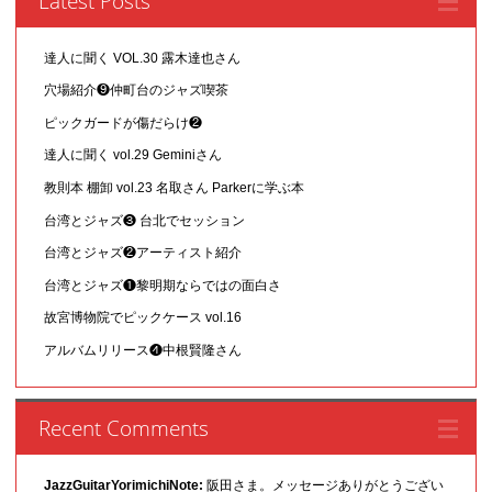
Latest Posts
達人に聞く VOL.30 露木達也さん
穴場紹介❾仲町台のジャズ喫茶
ピックガードが傷だらけ❷
達人に聞く vol.29 Geminiさん
教則本 棚卸 vol.23 名取さん Parkerに学ぶ本
台湾とジャズ❸ 台北でセッション
台湾とジャズ❷アーティスト紹介
台湾とジャズ❶黎明期ならではの面白さ
故宮博物院でピックケース vol.16
アルバムリリース❹中根賢隆さん
Recent Comments
JazzGuitarYorimichiNote:
阪田さま。メッセージありがとうござい