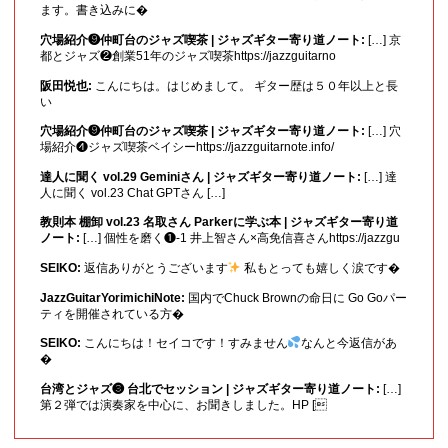
ます。書き込みに�
穴場紹介❾仲町台のジャズ喫茶 | ジャズギター寄り道ノート:
[…] 京
都とジャズ❷創業51年のジャズ喫茶https://jazzguitarno
阪田悦也:
こんにちは。はじめまして。 ギター歴は５０年以上と長
い
穴場紹介❾仲町台のジャズ喫茶 | ジャズギター寄り道ノート:
[…] 穴
場紹介❹ジャズ喫茶ベイシーhttps://jazzguitarnote.info/
達人に聞く vol.29 Geminiさん | ジャズギター寄り道ノート:
[…] 達
人に聞く vol.23 Chat GPTさん […]
教則本 棚卸 vol.23 名取さん Parkerに学ぶ本 | ジャズギター寄り道
ノート:
[…] 個性を磨く❶-1 井上智さん×高免信喜さんhttps://jazzgu
SEIKO:
返信ありがとうございます
私もとっても嬉しく涙です�
JazzGuitarYorimichiNote:
国内でChuck Brownの命日に Go Goパー
ティを開催されている方�
SEIKO:
こんにちは！セイコです！すみません
なんと今返信があ
�
台湾とジャズ❸ 台北でセッション | ジャズギター寄り道ノート:
[…]
第２弾では演奏家を中心に、お聞きしました。HP [