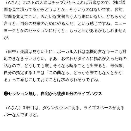
（Aさん）ホストの人達はチップがもらえれば万歳なので、別に譜
面を見て演ってるからどうよとか、そういうのはないです。お前、
譜面を覚えてこい、みたいな文句言う人も別にいない。どちらかと
言うと、自分の見栄のためにやるんだ、という感じですね。ニュー
ヨークとかのセッションに行くと、もっと圧があるかもしれません
が。
（田中）楽譜は見ない上に、ボーカル入れば臨機応変なキーにも対
応できなきゃいけない。まあ、お代わりタイムに指名が入った時の
話なので、どうしても厳しそうなら断ることも出来ると。最低限、
自分の指定する１曲は「この曲なら、どっから来てもなんとかな
る」って感じにしておくことは求められそうですね。
❸セッション無し、自宅から徒歩５分のライブハウス
（Aさん）3 軒目は、ダウンタウンにある、ライブスペースがある
バーなんですけど。