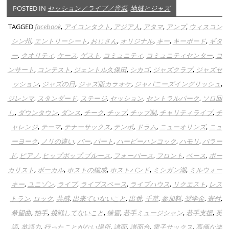
POSTED IN
セッション／ライブ／音源
,
地域とジャズ
TAGGED
facebook
,
アイコンタクト
,
アジア人
,
アタマ
,
アンプ
,
ウィスコン
シン州
,
エントリーシート
,
おじさん
,
オリジナル
,
キー
,
キーボード
,
ギタ
ー
,
クオリティ
,
ケース
,
ゲスト
,
コミュニティ
,
コミュニティセンター
,
コ
ンサート
,
コンテスト
,
ジェントル久保田
,
シカゴ
,
ジャズクラブ
,
ジャズセ
ッション
,
ジャズの日
,
ジャズ版カラオケ
,
ジャパニーズイングリッシュ
,
ジレンマ
,
スタンダード
,
ステージ
,
セッション
,
セントラルパーク
,
ソロ回
し
,
ダウンタウン
,
ダンス
,
チーク
,
チップ
,
チップ制
,
チャリティライブ
,
チ
ャレンジ
,
テーマ
,
テナーサックス
,
テンポ
,
ドラム
,
ニューオリンズ
,
ニュ
ーヨーク
,
ノリの違い
,
バー
,
パート
,
ハービーハンコック
,
ハモリ
,
バラー
ド
,
ピアノ
,
ヒップポップ.ブルース
,
フォーバース
,
フロント
,
ベース
,
ボー
カリスト
,
ボーカル
,
ホストの編成
,
ホストバンド
,
ミシガン湖
,
ミルウォー
キー
,
ユニゾン
,
ライブ
,
ライブスペース
,
ライブハウス
,
リクエスト
,
レス
トラン
,
ロック
,
共感
,
出来ていないこと
,
出番
,
千草
,
参加料
,
奨学金
,
寄付
,
希望曲
,
拍手
,
挑戦してないこと
,
練習
,
若手ミュージシャン
,
若手支援
,
英
語
,
英語力
,
行ったことがない場所
,
譜面
,
譜面台
,
電子サックス
,
高価な楽