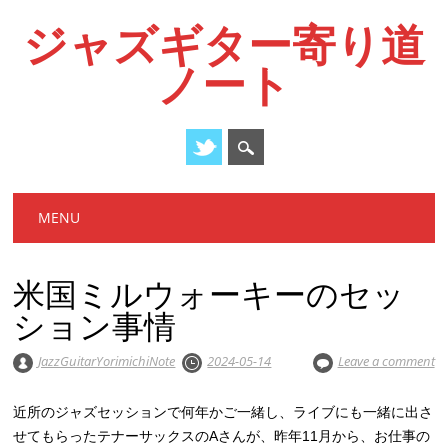
ジャズギター寄り道
ノート
Main menu
Skip
MENU
to
content
米国ミルウォーキーのセッ
ション事情
JazzGuitarYorimichiNote
2024-05-14
Leave a comment
近所のジャズセッションで何年かご一緒し、ライブにも一緒に出さ
せてもらったテナーサックスのAさんが、昨年11月から、お仕事の