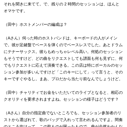
それを聞きに来てて。で、残りの 2 時間のセッションは、ほんと
オマケです。
（田中）ホストメンバーの編成は？
（Aさん）伺った時のホストバンドは、キーボードの人がメイン
で。彼が足鍵盤でベースを弾くのでベースレスでした。あとドラム
にテナーサックス。彼らもめっちゃレベル高い。何処のセッション
もそうですけど、どの曲をリクエストしても譜面も何も見ずに、何
でもリクエストに応えて演奏できる。この店は特にボーカルのセッ
ション参加が多いんですけど「このキーにして」って言うと、その
キーですぐやるし。まあ、プロだから当たり前なんでしょうけど。
（田中）チャリティでお金をいただいてのライブとなると、相応の
クオリティを要求されますよね。セッションの様子はどうです？
（Aさん）自分の指定曲でないところでも、セッション参加者のリ
ストから選ばれて、歌のバッグで入れって言われるんですよ。間奏
のところ吹けって。この歌ものが困ったもので、曲が全然わかんな