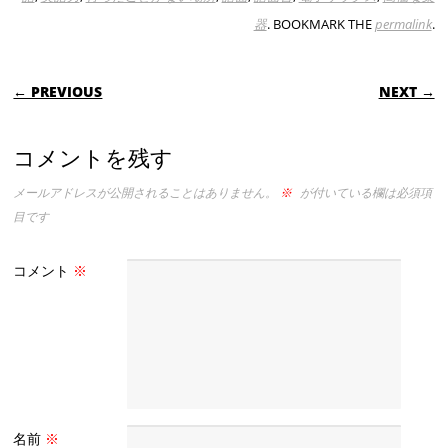
器
. BOOKMARK THE
permalink
.
POST NAVIGATION
← PREVIOUS
NEXT →
コメントを残す
メールアドレスが公開されることはありません。
※
が付いている欄は必須項
目です
コメント
※
名前
※