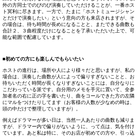
外の方同士でのびのび演奏していただけることが、一番ホス
ト冥利に尽きます。一方で、たまに「ホストミュージシャン
とだけで演奏したい」という意向の方も来店されますが、そ
の場合は、待ち時間が長めになることと、またできる曲数も
合計２、３曲程度だけになることを了承いただいた上で、可
能な範囲で配慮しています。
■初めての方にも楽しんでもらいたい
ホストの進行は、場所や人により様々だと思いますが、私の
場合は、演奏した曲数が人によって偏りすぎないことと、お
待ちいただく時間が長くなりすぎないことには、自分なりに
こだわっている派です。自分用のメモを手元に置いて、全参
加者名の右に正の字を書いたり、曲をコールできた方の左隣
にマルをつけたりしてます（お客様の人数が少なめの時は、
頭の中だけで整理していますが）。
例えばドラマーが多い日は、当然一人あたりの曲数も減りま
すが、ドラマー内で偏りがないように、って点は、気を付け
ています。あと私は特に、そのお店が初めての方や、引っ込