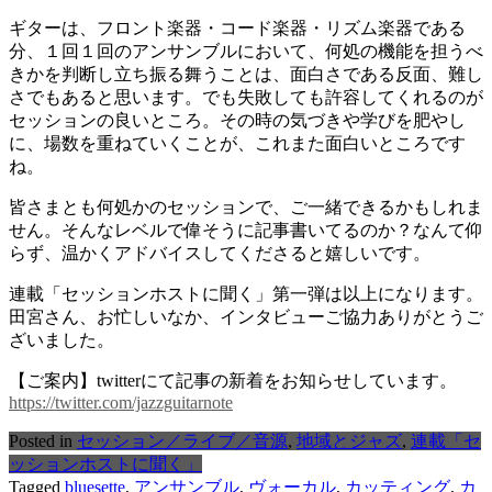
ギターは、フロント楽器・コード楽器・リズム楽器である
分、１回１回のアンサンブルにおいて、何処の機能を担うべ
きかを判断し立ち振る舞うことは、面白さである反面、難し
さでもあると思います。でも失敗しても許容してくれるのが
セッションの良いところ。その時の気づきや学びを肥やし
に、場数を重ねていくことが、これまた面白いところです
ね。
皆さまとも何処かのセッションで、ご一緒できるかもしれま
せん。そんなレベルで偉そうに記事書いてるのか？なんて仰
らず、温かくアドバイスしてくださると嬉しいです。
連載「セッションホストに聞く」第一弾は以上になります。
田宮さん、お忙しいなか、インタビューご協力ありがとうご
ざいました。
【ご案内】twitterにて記事の新着をお知らせしています。
https://twitter.com/jazzguitarnote
Posted in
セッション／ライブ／音源
,
地域とジャズ
,
連載「セ
ッションホストに聞く」
Tagged
bluesette
,
アンサンブル
,
ヴォーカル
,
カッティング
,
カ