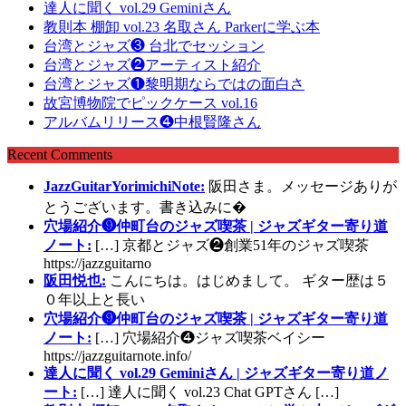
達人に聞く vol.29 Geminiさん
教則本 棚卸 vol.23 名取さん Parkerに学ぶ本
台湾とジャズ❸ 台北でセッション
台湾とジャズ❷アーティスト紹介
台湾とジャズ❶黎明期ならではの面白さ
故宮博物院でピックケース vol.16
アルバムリリース❹中根賢隆さん
Recent Comments
JazzGuitarYorimichiNote:
阪田さま。メッセージありが
とうございます。書き込みに�
穴場紹介❾仲町台のジャズ喫茶 | ジャズギター寄り道
ノート:
[…] 京都とジャズ❷創業51年のジャズ喫茶
https://jazzguitarno
阪田悦也:
こんにちは。はじめまして。 ギター歴は５
０年以上と長い
穴場紹介❾仲町台のジャズ喫茶 | ジャズギター寄り道
ノート:
[…] 穴場紹介❹ジャズ喫茶ベイシー
https://jazzguitarnote.info/
達人に聞く vol.29 Geminiさん | ジャズギター寄り道ノ
ート:
[…] 達人に聞く vol.23 Chat GPTさん […]