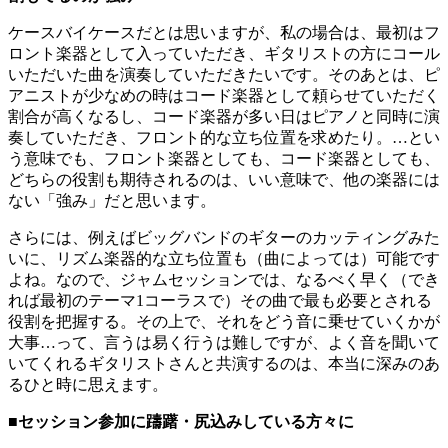
ケースバイケースだとは思いますが、私の場合は、最初はフ
ロント楽器として入っていただき、ギタリストの方にコール
いただいた曲を演奏していただきたいです。そのあとは、ピ
アニストが少なめの時はコード楽器として頼らせていただく
割合が高くなるし、コード楽器が多い日はピアノと同時に演
奏していただき、フロント的な立ち位置を求めたり。…とい
う意味でも、フロント楽器としても、コード楽器としても、
どちらの役割も期待されるのは、いい意味で、他の楽器には
ない「強み」だと思います。
さらには、例えばビッグバンドのギターのカッティングみた
いに、リズム楽器的な立ち位置も（曲によっては）可能です
よね。なので、ジャムセッションでは、なるべく早く（でき
れば最初のテーマ1コーラスで）その曲で最も必要とされる
役割を把握する。その上で、それをどう音に乗せていくかが
大事…って、言うは易く行うは難しですが、よく音を聞いて
いてくれるギタリストさんと共演するのは、本当に深みのあ
るひと時に思えます。
■セッション参加に躊躇・尻込みしている方々に