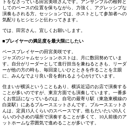
トをなさっている田宮美咲さんです。アンサンブルの根幹と
してのベースの位置を保ちながら、力強く、アグレッシブな
演奏もされる方。セッションでは、ホストとして参加者への
気配りもヒシヒシと伝わってきます。
では、田宮さん。宜しくお願いします。
■プレイヤーの満足度を最大限にしたい
ベースプレイヤーの田宮美咲です。
ジャズのジャムセッションホストは、月に数回努めていま
す。自分がリーダーとして進行担当を兼ねるときも、リーダ
ーが他の方の時も、毎回楽しいひとときを作ることを主眼
に、みんなでより良い音を創れるよう心がけています。
住まいが横浜ということもあり、横浜近辺のお店で演奏する
ことが多いのですが、東京方面でも演奏しています。一番多
くお世話になっているのは、自宅の最寄り駅（東急東横線の
白楽駅）にあるブルースエットさんです。ブルースエットさ
んは、定員15人くらいのスペースです。他もだいたい20人く
らいの小さめの場所で演奏することが多くて、10人前後のア
ットホームな雰囲気で進めることが多いです。