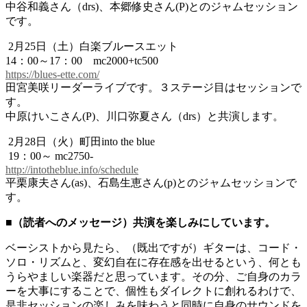
中谷和義さん（drs)、本郷修史さん(P)とのジャムセッション
です。
2月25日（土）白楽ブルースエット
14：00～17：00 mc2000+tc500
https://blues-ette.com/
田宮美咲リーダーライブです。３ステージ目はセッションで
す。
中原けいこさん(P)、川口弥夏さん（drs）と共演します。
2月28日（火）町田into the blue
19：00～ mc2750-
http://intotheblue.info/schedule
平栗康夫さん(as)、石島生恵さん(p)とのジャムセッションで
す。
■（読者へのメッセージ）共演を楽しみにしています。
ベーシストから見たら、（既出ですが）ギターは、コード・
ソロ・リズムと、変幻自在に存在感を出せるという、何とも
うらやましい楽器だと思っています。その分、ご自身のカラ
ーを大事にすることで、個性もダイレクトに創れるわけで、
是非セッションの楽しみを味わうと同時に自身のサウンドを