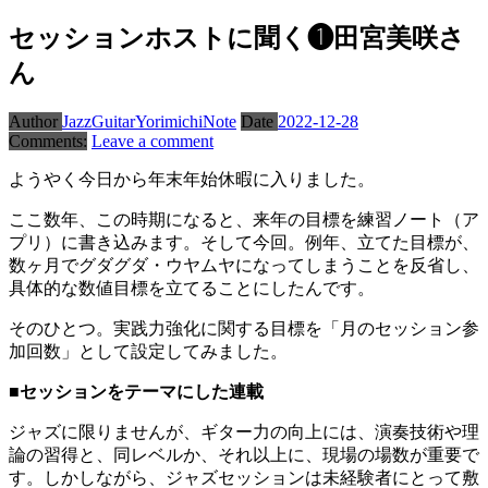
セッションホストに聞く❶田宮美咲さ
ん
Author
JazzGuitarYorimichiNote
Date
2022-12-28
Comments:
Leave a comment
ようやく今日から年末年始休暇に入りました。
ここ数年、この時期になると、来年の目標を練習ノート（ア
プリ）に書き込みます。そして今回。例年、立てた目標が、
数ヶ月でグダグダ・ウヤムヤになってしまうことを反省し、
具体的な数値目標を立てることにしたんです。
そのひとつ。実践力強化に関する目標を「月のセッション参
加回数」として設定してみました。
■セッションをテーマにした連載
ジャズに限りませんが、ギター力の向上には、演奏技術や理
論の習得と、同レベルか、それ以上に、現場の場数が重要で
す。しかしながら、ジャズセッションは未経験者にとって敷