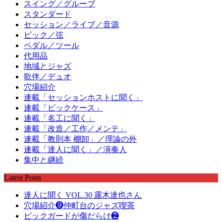
スイング／グルーブ
スタンダード
セッション／ライブ／音源
ピック／弦
ペダル／ツール
代用品
地域とジャズ
歌伴／デュオ
穴場紹介
連載「セッションホストに聞く」
連載「ピックケース」
連載「名工に聞く」
連載「改造／工作／メンテ」
連載「教則本 棚卸」／理論の外
連載「達人に聞く」／演奏人
集中と継続
Latest Posts
達人に聞く VOL.30 露木達也さん
穴場紹介❾仲町台のジャズ喫茶
ピックガードが傷だらけ❷