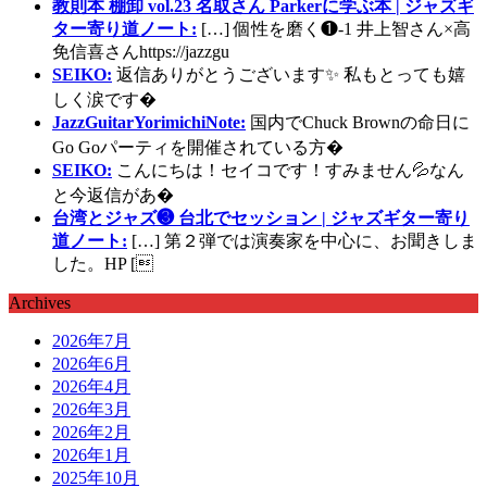
教則本 棚卸 vol.23 名取さん Parkerに学ぶ本 | ジャズギ
ター寄り道ノート:
[…] 個性を磨く❶-1 井上智さん×高
免信喜さんhttps://jazzgu
SEIKO:
返信ありがとうございます✨ 私もとっても嬉
しく涙です�
JazzGuitarYorimichiNote:
国内でChuck Brownの命日に
Go Goパーティを開催されている方�
SEIKO:
こんにちは！セイコです！すみません💦なん
と今返信があ�
台湾とジャズ❸ 台北でセッション | ジャズギター寄り
道ノート:
[…] 第２弾では演奏家を中心に、お聞きしま
した。HP [
Archives
2026年7月
2026年6月
2026年4月
2026年3月
2026年2月
2026年1月
2025年10月