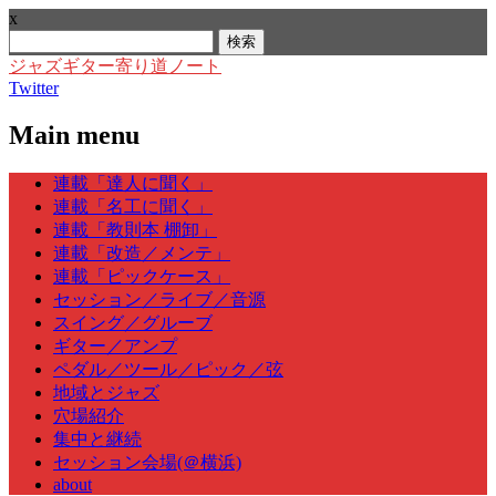
x
検
索:
ジャズギター寄り道ノート
Twitter
Main menu
Skip
連載「達人に聞く」
to
連載「名工に聞く」
content
連載「教則本 棚卸」
連載「改造／メンテ」
連載「ピックケース」
セッション／ライブ／音源
スイング／グルーブ
ギター／アンプ
ペダル／ツール／ピック／弦
地域とジャズ
穴場紹介
集中と継続
セッション会場(＠横浜)
about