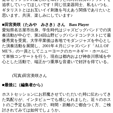
追求していってほしいです！同じ弦楽器同士、私もいつも、
ギタリストとはお互いイイ刺激を与えあう関係でありたいと
思います。共演、楽しみにしています♪
■
田宮美咲（たみや みさき）さん Bass Player
愛知県名古屋市出身。学生時代はジャズビッグバンドでの演
奏活動が中心で、第24回山野ビッグバンドコンテストにて最
優秀賞を受賞。大学卒業後は各地でモダンジャズを中心とし
た演奏活動を展開し、2001年４月にジャズバンド「ALL OF
ME’S」の一員としてニューヨークのカーネギー・ホールに
て単独コンサートを行う。現在は都内および神奈川県域を中
心とした活動で、端正かつ重厚な音遣いで好評を得ている。
(写真)田宮美咲さん
■最後に（編集者から）
ホストセッションにお邪魔させていただいた時に伝わってき
た気配りが、インタビューでも感じられました。近々のホス
トのご予定も頂いたので、時間・距離のご都合つく方、ご検
討されてみては如何でしょうか。