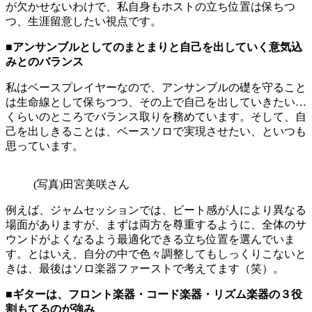
が欠かせないわけで、私自身もホストの立ち位置は保ちつ
つ、生涯留意したい視点です。
■アンサンブルとしてのまとまりと自己を出していく意気込
みとのバランス
私はベースプレイヤーなので、アンサンブルの礎を守ること
は生命線として保ちつつ、その上で自己を出していきたい…
くらいのところでバランス取りを務めています。そして、自
己を出しきることは、ベースソロで実現させたい、といつも
思っています。
(写真)田宮美咲さん
例えば、ジャムセッションでは、ビート感が人により異なる
場面がありますが、まずは両方を尊重するように、全体のサ
ウンドがよくなるよう最適化できる立ち位置を選んでいま
す。とはいえ、自分の中で色々調整してもしっくりこないと
きは、最後はソロ楽器ファーストで考えてます（笑）。
■ギターは、フロント楽器・コード楽器・リズム楽器の３役
割もてるのが強み