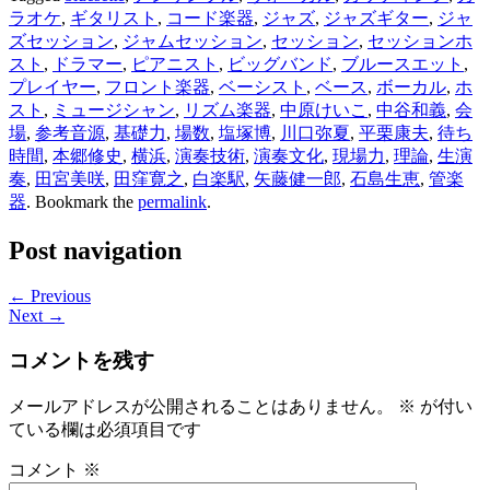
ラオケ
,
ギタリスト
,
コード楽器
,
ジャズ
,
ジャズギター
,
ジャ
ズセッション
,
ジャムセッション
,
セッション
,
セッションホ
スト
,
ドラマー
,
ピアニスト
,
ビッグバンド
,
ブルースエット
,
プレイヤー
,
フロント楽器
,
ベーシスト
,
ベース
,
ボーカル
,
ホ
スト
,
ミュージシャン
,
リズム楽器
,
中原けいこ
,
中谷和義
,
会
場
,
参考音源
,
基礎力
,
場数
,
塩塚博
,
川口弥夏
,
平栗康夫
,
待ち
時間
,
本郷修史
,
横浜
,
演奏技術
,
演奏文化
,
現場力
,
理論
,
生演
奏
,
田宮美咲
,
田窪寛之
,
白楽駅
,
矢藤健一郎
,
石島生恵
,
管楽
器
. Bookmark the
permalink
.
Post navigation
← Previous
Next →
コメントを残す
メールアドレスが公開されることはありません。
※
が付い
ている欄は必須項目です
コメント
※