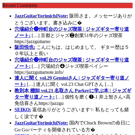
Recent Comments
JazzGuitarYorimichiNote:
阪田さま。メッセージありが
とうございます。書き込みに�
穴場紹介❾仲町台のジャズ喫茶 | ジャズギター寄り道
ノート:
[…] 京都とジャズ❷創業51年のジャズ喫茶
https://jazzguitarno
阪田悦也:
こんにちは。はじめまして。 ギター歴は５
０年以上と長い
穴場紹介❾仲町台のジャズ喫茶 | ジャズギター寄り道
ノート:
[…] 穴場紹介❹ジャズ喫茶ベイシー
https://jazzguitarnote.info/
達人に聞く vol.29 Geminiさん | ジャズギター寄り道ノ
ート:
[…] 達人に聞く vol.23 Chat GPTさん […]
教則本 棚卸 vol.23 名取さん Parkerに学ぶ本 | ジャズギ
ター寄り道ノート:
[…] 個性を磨く❶-1 井上智さん×高
免信喜さんhttps://jazzgu
SEIKO:
返信ありがとうございます✨ 私もとっても嬉
しく涙です�
JazzGuitarYorimichiNote:
国内でChuck Brownの命日に
Go Goパーティを開催されている方�