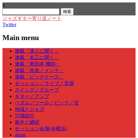
x
検
索:
ジャズギター寄り道ノート
Twitter
Main menu
Skip
連載「達人に聞く」
to
連載「名工に聞く」
content
連載「教則本 棚卸」
連載「改造／メンテ」
連載「ピックケース」
セッション／ライブ／音源
スイング／グルーブ
ギター／アンプ
ペダル／ツール／ピック／弦
地域とジャズ
穴場紹介
集中と継続
セッション会場(＠横浜)
about