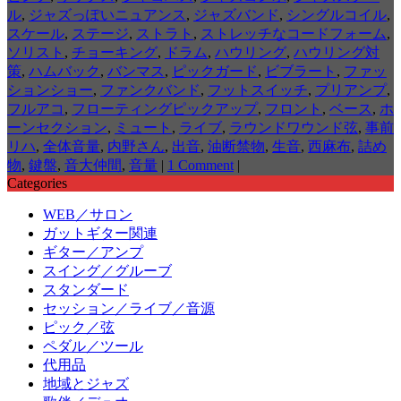
ル
,
ジャズっぽいニュアンス
,
ジャズバンド
,
シングルコイル
,
スケール
,
ステージ
,
ストラト
,
ストレッチなコードフォーム
,
ソリスト
,
チョーキング
,
ドラム
,
ハウリング
,
ハウリング対
策
,
ハムバック
,
バンマス
,
ピックガード
,
ビブラート
,
ファッ
ションショー
,
ファンクバンド
,
フットスイッチ
,
プリアンプ
,
フルアコ
,
フローティングピックアップ
,
フロント
,
ベース
,
ホ
ーンセクション
,
ミュート
,
ライブ
,
ラウンドワウンド弦
,
事前
リハ
,
全体音量
,
内野さん
,
出音
,
油断禁物
,
生音
,
西麻布
,
詰め
物
,
鍵盤
,
音大仲間
,
音量
|
1 Comment
|
Categories
WEB／サロン
ガットギター関連
ギター／アンプ
スイング／グルーブ
スタンダード
セッション／ライブ／音源
ピック／弦
ペダル／ツール
代用品
地域とジャズ