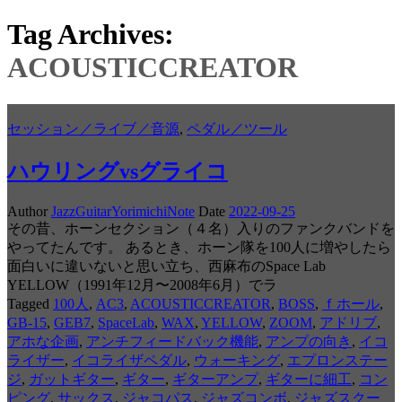
Tag Archives:
ACOUSTICCREATOR
セッション／ライブ／音源
,
ペダル／ツール
ハウリングvsグライコ
Author
JazzGuitarYorimichiNote
Date
2022-09-25
その昔、ホーンセクション（４名）入りのファンクバンドを
やってたんです。 あるとき、ホーン隊を100人に増やしたら
面白いに違いないと思い立ち、西麻布のSpace Lab
YELLOW（1991年12月〜2008年6月）でラ
Tagged
100人
,
AC3
,
ACOUSTICCREATOR
,
BOSS
,
ｆホール
,
GB-15
,
GEB7
,
SpaceLab
,
WAX
,
YELLOW
,
ZOOM
,
アドリブ
,
アホな企画
,
アンチフィードバック機能
,
アンプの向き
,
イコ
ライザー
,
イコライザペダル
,
ウォーキング
,
エプロンステー
ジ
,
ガットギター
,
ギター
,
ギターアンプ
,
ギターに細工
,
コン
ピング
,
サックス
,
ジャコパス
,
ジャズコンボ
,
ジャズスクー