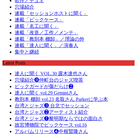
歌伴／デュオ
穴場紹介
連載「セッションホストに聞く」
連載「ピックケース」
連載「名工に聞く」
連載「改造／工作／メンテ」
連載「教則本 棚卸」／理論の外
連載「達人に聞く」／演奏人
集中と継続
Latest Posts
達人に聞く VOL.30 露木達也さん
穴場紹介❾仲町台のジャズ喫茶
ピックガードが傷だらけ❷
達人に聞く vol.29 Geminiさん
教則本 棚卸 vol.23 名取さん Parkerに学ぶ本
台湾とジャズ❸ 台北でセッション
台湾とジャズ❷アーティスト紹介
台湾とジャズ❶黎明期ならではの面白さ
故宮博物院でピックケース vol.16
アルバムリリース❹中根賢隆さん