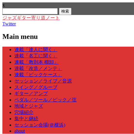
x
検
索:
ジャズギター寄り道ノート
Twitter
Main menu
Skip
連載「達人に聞く」
to
連載「名工に聞く」
content
連載「教則本 棚卸」
連載「改造／メンテ」
連載「ピックケース」
セッション／ライブ／音源
スイング／グルーブ
ギター／アンプ
ペダル／ツール／ピック／弦
地域とジャズ
穴場紹介
集中と継続
セッション会場(＠横浜)
about