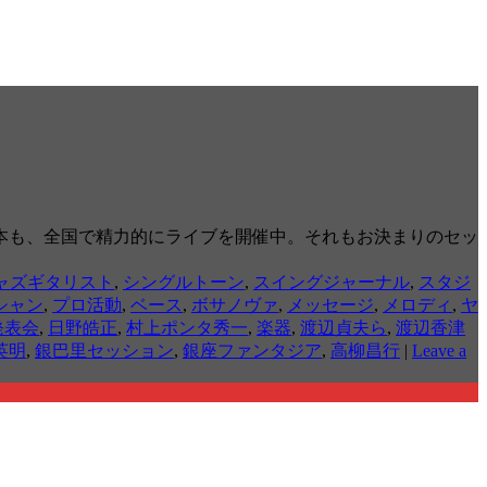
何本も、全国で精力的にライブを開催中。それもお決まりのセッ
ャズギタリスト
,
シングルトーン
,
スイングジャーナル
,
スタジ
シャン
,
プロ活動
,
ベース
,
ボサノヴァ
,
メッセージ
,
メロディ
,
ヤ
発表会
,
日野皓正
,
村上ポンタ秀一
,
楽器
,
渡辺貞夫ら
,
渡辺香津
英明
,
銀巴里セッション
,
銀座ファンタジア
,
高柳昌行
|
Leave a