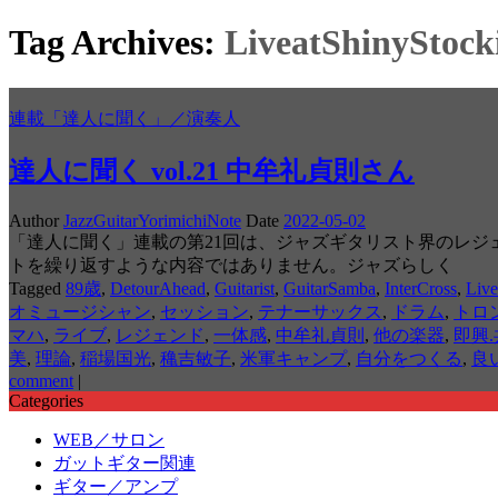
Tag Archives:
LiveatShinyStock
連載「達人に聞く」／演奏人
達人に聞く vol.21 中牟礼貞則さん
Author
JazzGuitarYorimichiNote
Date
2022-05-02
「達人に聞く」連載の第21回は、ジャズギタリスト界のレジ
トを繰り返すような内容ではありません。ジャズらしく
Tagged
89歳
,
DetourAhead
,
Guitarist
,
GuitarSamba
,
InterCross
,
Live
オミュージシャン
,
セッション
,
テナーサックス
,
ドラム
,
トロ
マハ
,
ライブ
,
レジェンド
,
一体感
,
中牟礼貞則
,
他の楽器
,
即興
美
,
理論
,
稲場国光
,
穐吉敏子
,
米軍キャンプ
,
自分をつくる
,
良
comment
|
Categories
WEB／サロン
ガットギター関連
ギター／アンプ