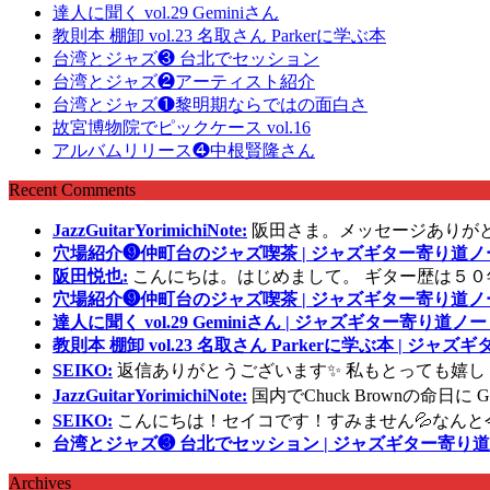
達人に聞く vol.29 Geminiさん
教則本 棚卸 vol.23 名取さん Parkerに学ぶ本
台湾とジャズ❸ 台北でセッション
台湾とジャズ❷アーティスト紹介
台湾とジャズ❶黎明期ならではの面白さ
故宮博物院でピックケース vol.16
アルバムリリース❹中根賢隆さん
Recent Comments
JazzGuitarYorimichiNote:
阪田さま。メッセージありが
穴場紹介❾仲町台のジャズ喫茶 | ジャズギター寄り道ノ
阪田悦也:
こんにちは。はじめまして。 ギター歴は５０
穴場紹介❾仲町台のジャズ喫茶 | ジャズギター寄り道ノ
達人に聞く vol.29 Geminiさん | ジャズギター寄り道ノー
教則本 棚卸 vol.23 名取さん Parkerに学ぶ本 | ジャ
SEIKO:
返信ありがとうございます✨ 私もとっても嬉し
JazzGuitarYorimichiNote:
国内でChuck Brownの命日
SEIKO:
こんにちは！セイコです！すみません💦なんと
台湾とジャズ❸ 台北でセッション | ジャズギター寄り道
Archives