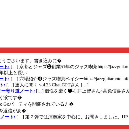
とうございます。書き込みに�
ート:
[…] 京都とジャズ❷創業51年のジャズ喫茶https://jazzguitarn
年以上と長い
ート:
[…] 穴場紹介❹ジャズ喫茶ベイシーhttps://jazzguitarnote.info
ト:
[…] 達人に聞く vol.23 Chat GPTさん […]
ズギター寄り道ノート:
[…] 個性を磨く❶-1 井上智さん×高免信喜さんhttps
く涙です�
に Go Goパーティを開催されている方�
今返信があ�
ノート:
[…] 第２弾では演奏家を中心に、お聞きしました。HP 