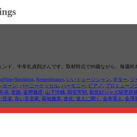
ings
ェンド、中牟礼貞則さんです。取材時点で89歳ながら、毎週
atShinyStockings
,
Remembrance
,
いいミュージシャン
,
ギター
,
ジ
ンボーン
,
バーニーケッセル
,
ハーモニー
,
ピアノ
,
プロミュージ
.共演
,
実践
,
富樫雅彦
,
山下洋輔
,
岡安芳明
,
新世紀ジャズ研究所
い音楽
,
良い音楽家
,
菊地雅章
,
進化
,
達人に聞く
,
金井英人
,
金澤