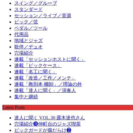
スイング／グルーブ
スタンダード
セッション／ライブ／音源
ピック／弦
ペダル／ツール
代用品
地域とジャズ
歌伴／デュオ
穴場紹介
連載「セッションホストに聞く」
連載「ピックケース」
連載「名工に聞く」
連載「改造／工作／メンテ」
連載「教則本 棚卸」／理論の外
連載「達人に聞く」／演奏人
集中と継続
Latest Posts
達人に聞く VOL.30 露木達也さん
穴場紹介❾仲町台のジャズ喫茶
ピックガードが傷だらけ❷