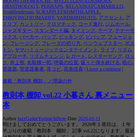
MOOSETHEMOOCHE
,
MYLITTLESUEDESHOES
,
ORNITHOLOGY
,
PERHAPS
,
RELAXINATCAMARILLO
,
ScottHenderson
,
SCRAPPLEFROMTHEAPPLE
,
THRIVINGFROMARIFF
,
YARDBIRDSUITE
,
アクセント
,
ア
ドリブ
,
カントリー
,
クロマチック
,
コード進行
,
ジムホール
,
ジャズギター
,
スタンダード編
,
タイミング
,
テーマ
,
テナーサ
ックス
,
パーカー
,
バップ
,
ピッキング
,
ビバップ
,
フュージョ
ン
,
フレージング
,
フレーズの切り方
,
ベンウェブスター
,
ボス
トン
,
ヤマハミュージックエンタテイメント
,
ライブ
,
リズム
アプローチ
,
リズムチェンジ
,
レガート
,
レスターヤング
,
ロッ
ク
,
井上智
,
名取穣一郎
,
呼吸の位置
,
延々と弾き続ける
,
歌心
,
管楽器
,
管楽器奏者
,
耳コピ
,
高免信喜
|
Leave a comment
|
連載「教則本 棚卸」／理論の外
教則本 棚卸 vol.22 小暮さん 裏メニュー
本
Author
JazzGuitarYorimichiNote
Date
2026-01-11
明けましておめでとうございます。 2026年１発目は、１年
半ぶりの連載「教則本 棚卸」 記事 vol.22になります。最近