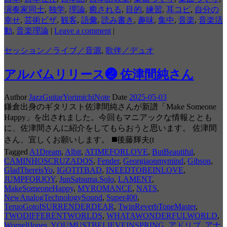
演奏家同士
,
独学
,
理論
,
癒される
,
目的
,
練習
,
耳コピ
,
自分の
幸せ
,
芸術ビザ
,
観客
,
語彙
,
読み書き
,
趣味
,
集中
,
音楽
,
音楽活
動
,
音楽理論
|
Leave a comment
|
セッション／ライブ／音源
,
歌伴／デュオ
アルバムリリース❷ 佐津間純さん
Author
JazzGuitarYorimichiNote
Date
2025-05-03
鎌倉出身のギタリスト佐津間純さんが新譜「Make Someone
Happy」を出されました。今回もマニアックな情報ととも
に、佐津間さんに紹介をしてもらおうと思います。 佐津間
さん、宜しくお願いします。 ◼️後藤輝夫(t
Tagged
A1Dream
,
Albit
,
ATIMEFORLOVE
,
ButBeautiful
,
CAMINHOSCRUZADOS
,
Fender
,
Georgiaonmymind
,
Gibson
,
GladThereisYo
,
IGOTITBAD
,
INEEDTOBEINLOVE
,
JUMPFORJOY
,
JunSatsuma.Solo
,
LAMENT
,
MakeSomeoneHappy
,
MYROMANCE
,
NATS
,
NewAnalogTechnologySound
,
Super400
,
TeruoGotoISURRENDERDEAR
,
TwinReverbToneMaster
,
TWODIFFERENTWORLDS
,
WHATAWONDERFULWORLD
,
WornellJones
,
YOUMUSTBELIEVEINSPRING
,
アドリブ
,
アナ