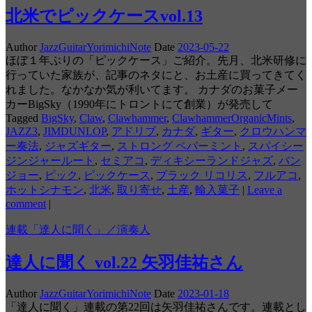
北米でピックケースvol.13
Author
JazzGuitarYorimichiNote
Date
2023-05-22
ほぼ１年ぶりの「ピックケース」ご紹介。先月、北米研修に
行っていた家族が、記事のネタにと、お土産に買ってきてく
れました。なかなか気が利いてます。 カナダのお菓子メー
カーBigSky（1990年にトロントにて創業）が発売して
Tagged
BigSky
,
Claw
,
Clawhammer
,
ClawhammerOrganicMints
,
JAZZ3
,
JIMDUNLOP
,
アドリブ
,
カナダ
,
ギター
,
クロウハンマ
ー奏法
,
ジャズギター
,
ストロング ペパーミント
,
スパイシー
ジンジャールート
,
セミアコ
,
ディキシーランドジャズ
,
バン
ジョー
,
ピック
,
ピックケース
,
ブラック リコリス
,
フルアコ
,
ホットシナモン
,
北米
,
取り寄せ
,
土産
,
輸入菓子
|
Leave a
comment
|
連載「達人に聞く」／演奏人
達人に聞く vol.22 矢羽佳祐さん
Author
JazzGuitarYorimichiNote
Date
2023-01-18
「達人に聞く」連載の第22回は矢羽佳祐さんです。連載とし