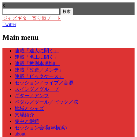
x
検
索:
ジャズギター寄り道ノート
Twitter
Main menu
Skip
連載「達人に聞く」
to
連載「名工に聞く」
content
連載「教則本 棚卸」
連載「改造／メンテ」
連載「ピックケース」
セッション／ライブ／音源
スイング／グルーブ
ギター／アンプ
ペダル／ツール／ピック／弦
地域とジャズ
穴場紹介
集中と継続
セッション会場(＠横浜)
about