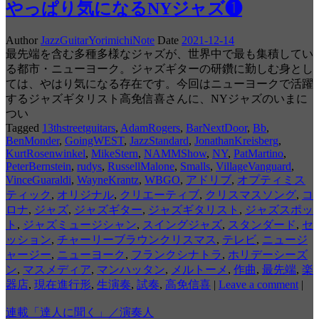
やっぱり気になるNYジャズ❶
Author
JazzGuitarYorimichiNote
Date
2021-12-14
最先端を含む多種多様なジャズが、世界中で最も集積してい
る都市・ニューヨーク。ジャズギターの研鑽に勤しむ身とし
ては、やはり気になる存在です。今回はニューヨークで活躍
するジャズギタリスト高免信喜さんに、NYジャズのいまに
つい
Tagged
13thstreetguitars
,
AdamRogers
,
BarNextDoor
,
Bb
,
BenMonder
,
GoingWEST
,
JazzStandard
,
JonathanKreisberg
,
KurtRosenwinkel
,
MikeStern
,
NAMMShow
,
NY
,
PatMartino
,
PeterBernstein
,
rudys
,
RussellMalone
,
Smalls
,
VillageVanguard
,
VinceGuaraldi
,
WayneKrantz
,
WBGO
,
アドリブ
,
オプティミス
ティック
,
オリジナル
,
クリエーティブ
,
クリスマスソング
,
コ
ロナ
,
ジャズ
,
ジャズギター
,
ジャズギタリスト
,
ジャズスポッ
ト
,
ジャズミュージシャン
,
スイングジャズ
,
スタンダード
,
セ
ッション
,
チャーリーブラウンクリスマス
,
テレビ
,
ニュージ
ャージー
,
ニューヨーク
,
フランクシナトラ
,
ホリデーシーズ
ン
,
マスメディア
,
マンハッタン
,
メルトーメ
,
作曲
,
最先端
,
楽
器店
,
現在進行形
,
生演奏
,
試奏
,
高免信喜
|
Leave a comment
|
連載「達人に聞く」／演奏人