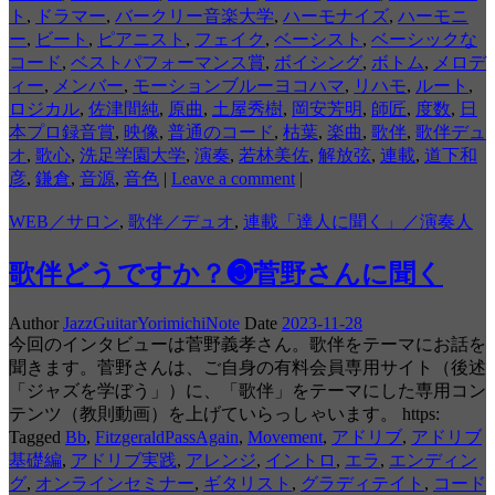
ト
,
ドラマー
,
バークリー音楽大学
,
ハーモナイズ
,
ハーモニ
ー
,
ビート
,
ピアニスト
,
フェイク
,
ベーシスト
,
ベーシックな
コード
,
ベストパフォーマンス賞
,
ボイシング
,
ボトム
,
メロデ
ィー
,
メンバー
,
モーションブルーヨコハマ
,
リハモ
,
ルート
,
ロジカル
,
佐津間純
,
原曲
,
土屋秀樹
,
岡安芳明
,
師匠
,
度数
,
日
本プロ録音賞
,
映像
,
普通のコード
,
枯葉
,
楽曲
,
歌伴
,
歌伴デュ
オ
,
歌心
,
洗足学園大学
,
演奏
,
若林美佐
,
解放弦
,
連載
,
道下和
彦
,
鎌倉
,
音源
,
音色
|
Leave a comment
|
WEB／サロン
,
歌伴／デュオ
,
連載「達人に聞く」／演奏人
歌伴どうですか？❸菅野さんに聞く
Author
JazzGuitarYorimichiNote
Date
2023-11-28
今回のインタビューは菅野義孝さん。歌伴をテーマにお話を
聞きます。菅野さんは、ご自身の有料会員専用サイト（後述
「ジャズを学ぼう」）に、「歌伴」をテーマにした専用コン
テンツ（教則動画）を上げていらっしゃいます。 https:
Tagged
Bb
,
FitzgeraldPassAgain
,
Movement
,
アドリブ
,
アドリブ
基礎編
,
アドリブ実践
,
アレンジ
,
イントロ
,
エラ
,
エンディン
グ
,
オンラインセミナー
,
ギタリスト
,
グラディテイト
,
コード