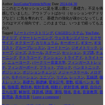
Author
JazzGuitarYorimichiNote
Date
2024-04-30
ここのところセッションに足を運ぶ度に「基礎力」不足を痛
感していました。アウトプットばかり（セッションやアドリ
ブなど）に気を奪われて、基礎力の強化が疎かになってしま
うのはマズイ傾向です。このままでは、いつまで経っても上
のス
Tagged
3ノートパーストリング
,
CAGEDシステム
,
YouTube
,
アドリブ
,
イヤートレーニング
,
ウェスモンゴメリー
,
エクサ
サイズ
,
オクターブ
,
カリキュラム
,
キーボード
,
ギター
,
ギタ
リスト
,
グループレッスン
,
コードトーン
,
ジオメトリック
,
シ
ャープ
,
ジャズ
,
スケール
,
ステージ
,
セッション
,
タブ譜
,
チュ
ーニング
,
テトラコード
,
テンション
,
トライアド
,
トライトー
ン
,
ニューヨーク
,
バークリー音楽大学
,
フィンガーストレッ
チ
,
フィンガーボード
,
フラット
,
ブロック
,
ペンタトニック
,
ポジション
,
ポジションチェンジ
,
メジャースケール
,
メロデ
ィー
,
モチベーション
,
ユニゾン
,
リズム
,
レッスン
,
五線譜
,
個
人レッスン
,
基礎力
,
基礎練
,
変化記号
,
度数
,
拡張ペンタ
,
指
板
,
指板図
,
教則本
,
相対音感
,
移動ド
,
絶対音感
,
練習
,
自分の
立ち位置
,
解放弦
,
課題感
,
譜面
,
運指
,
階名
,
音名
,
音楽教育
,
音
楽理論
,
高免信喜
|
Leave a comment
|