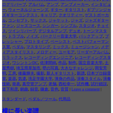
ログリバーブ
,
アルバム
,
アンプ
,
アンプメーカー
,
インタビュ
ー
,
ウォーネルジョーンズ
,
ギター
,
ギタリスト
,
ギブソンジャ
ズギターコンテスト
,
キャリア
,
クオリティー
,
ゲストボーカ
ル
,
コンセプト
,
サックス
,
ジャケット
,
ジャズ
,
ジャズギター
ファン
,
ジャズコース
,
シンガー
,
シンプル
,
スタジオ
,
チョイ
ス
,
ツインリバーブ
,
デジタルアンプ
,
デュオ
,
トーンマスタ
ー
,
トラブル
,
ノイズ
,
バークリー音楽大学
,
バックアップ
,
プ
レッシャー
,
プロトタイプ
,
ベーシスト
,
ベストパフォーマン
ス賞
,
ペダル
,
マスタリング
,
ミックス
,
ミュージシャン
,
メデ
ィアスタイリスト
,
メロディー
,
ユーモア
,
リーダーアルバム
,
リラックス
,
レコーディングエンジニア
,
レコーディングスタ
ジオ
,
ワシントンDC
,
佐津間純
,
作品
,
制作
,
国立音楽大学
,
土
屋秀樹
,
埼玉県草加市
,
壁の写真
,
大きなチャレンジ
,
岡安芳
明
,
工房
,
後藤輝夫
,
撮影
,
新人ギタリスト
,
新譜
,
日本プロ録音
賞
,
楽器
,
気遣
,
洗足学園大学
,
渾身の作品
,
演奏スタイル
,
演奏
技術
,
発表
,
真空管アンプ
,
老舗
,
西松幸一
,
試作機
,
試行錯誤
,
道下和彦
,
銘曲
,
録音
,
鎌倉
,
音色
,
音質
|
Leave a comment
|
スタンダード
,
ペダル／ツール
,
代用品
横に長い楽譜