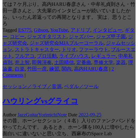
ては７ケ月ぶり。高内HARU春彦さん・中牟礼貞則さん・竹
田一彦さんと、大先輩のインタビューが続いていましたか
ら、いったん若返っての再開となります。 実は、思うとこ
ろ
Tagged
ES775
,
Gibson
,
YouTube
,
アドリブ
,
インタビュー
,
ギタ
ー
,
コピー
,
ジャズギタリスト
,
ジャズバー
,
ジャズ甲子園
,
ジ
ャズ研究会
,
ジャズ研究会MJAブルーコーラル
,
ジャムセッシ
ョン
,
ストラトキャスター
,
トリオ
,
ファーラウト
,
ブルースエ
ット
,
フルアコ
,
プロ活動
,
ライブハウス
,
レギュラー
,
中牟礼
貞則
,
井上智
,
即興演奏
,
土田晴信
,
定番曲
,
専修大学
,
楽器
,
理
論書
,
白楽
,
竹田一彦
,
練習
,
関内
,
高内HARU春彦
|
2
Comments
|
セッション／ライブ／音源
,
ペダル／ツール
ハウリングvsグライコ
Author
JazzGuitarYorimichiNote
Date
2022-09-25
その昔、ホーンセクション（４名）入りのファンクバンドを
やってたんです。 あるとき、ホーン隊を100人に増やしたら
面白いに違いないと思い立ち、西麻布のSpace Lab