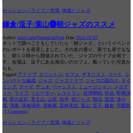
セッション／ライブ／音源
,
地域とジャズ
鎌倉/逗子/葉山❶朝ジャズのススメ
Author
JazzGuitarYorimichiNote
Date
2022-02-07
ネットで調べごとをしていたら「朝ジャズ」というイベント
のレポートを発見しました。その名の通り、夜でも昼でもな
く、朝１０時から開催されていた、ジャズのライブ企画で
す。会場は、逗子にある海沿いのカフェ。載っていた写真か
らも、
Tagged
アドリブ
,
エリントン
,
カフェ
,
ギタリスト
,
コード
,
コ
ンパクトな編成
,
ジャズ
,
ジャズクラブ
,
ジャズの面白さ
,
タイ
ミング
,
テーマ
,
デュオ
,
ベーシスト
,
ミュージシャン
,
メロデ
ィー
,
ライブ
,
リピーター
,
レストラン
,
佐津間純
,
作品
,
即興演
奏
,
客の反応
,
富士山
,
山形
,
拍手
,
朝ジャズ
,
朝活
,
楽譜
,
渚小
屋
,
演奏
,
演奏場所
,
演奏家
,
若林美佐
,
葉山
,
逗子
,
鎌倉
,
雰囲気
|
1 Comment
|
セッション／ライブ／音源
,
地域とジャズ