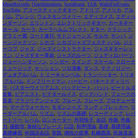
MuseRecords
,
QuietIntentions
,
SomBrasil
,
TAB
,
WaltzForEvans
,
YouTube
,
アコースティックギター
,
アドリブ
,
アメリカ
,
アル
バム
,
アレンジ
,
ウェスモンゴメリー
,
エディゴメス
,
エディヘ
ンダーソン
,
エリントン
,
エレクトリックギター
,
カーネギー
ホー ル
,
カーラ
,
カーラヘルムブレクト
,
ギター
,
クラシック
,
グラミー賞
,
コード進行
,
サドジョーンズ
,
サルサ
,
サンバ
,
ジ
ーンジャクソン
,
シカゴ
,
シカゴジャズフェスティバル
,
ジミ
ーコブ
,
ジャズ
,
ジャズインストラクター
,
ジャズギターレッ
スン
,
ジャズギター革命
,
ジャズのルーツ
,
ジュディロバーツ
,
ジョーヘンダーソン
,
シンガー
,
スイング
,
スケール
,
スローナ
ミュージック
,
セッション
,
ソロ演奏
,
ダンス
,
テクノロジー
,
デュオアルバム
,
ト ミーキャンベル
,
トランペッター
,
トリオ
⋅アルバム
,
ドンフリードマン
,
ハービー
,
パキートディリベ
ラ
,
バスターウイリアムス
,
バックビート
,
バッハ
,
ビートルズ
全集
,
ピアニスト
,
ビクタールイス
,
ビッグバンド
,
フェークの
音楽
,
ブラジリアンジャズ
,
ブルース
,
フレーズ
,
プロデューサ
ー
,
マークウォーカー
,
モダンジャズ
,
ランディブレッカー
,
リ
ーダーアルバム
,
リズム
,
リズムの基礎
,
レコーディング
,
レパ
ートリー
,
レベル
,
ロンカーター
,
丹羽悦子
,
会話
,
作曲
,
作曲
力
,
函館市
,
単純なフレーズ
,
口語
,
和声理論
,
基礎
,
基礎理論
,
基礎練習
,
外国語会話
,
実践
,
感性の世界
,
札幌西高
,
民族音楽
,