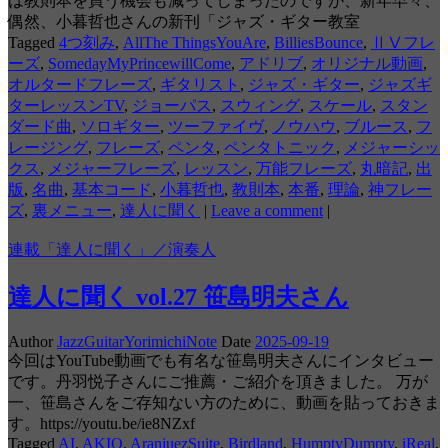
は教則本を買う機会も減ってしまったのですが、新年早々、
偶然、小暮哲也さんの新刊「ジャズ・ギター教室
Tagged
4つ刻み
,
AllThe ThingsYouAre
,
BilliesBounce
,
ⅡⅤフレ
ーズ
,
SomedayMyPrincewillCome
,
アドリブ
,
オリジナル動画
,
オルタードフレーズ
,
ギタリスト
,
ジャズ・ギター
,
ジャズギ
ターレッスンTV
,
ジョーパス
,
スウィング
,
スケール
,
スタン
ダード曲
,
ソロギター
,
ツーファイヴ
,
ノウハウ
,
ブルース
,
フ
レージング
,
フレーズ
,
ペンタ
,
ペンタトニック
,
メジャーシッ
クス
,
メジャーフレーズ
,
レッスン
,
万能フレーズ
,
丸暗記
,
出
版
,
名曲
,
基本コード
,
小暮哲也
,
教則本
,
本番
,
理論
,
神フレー
ズ
,
裏メニュー
,
達人に聞く
|
Leave a comment
|
連載「達人に聞く」／演奏人
達人に聞く vol.27 笹島明夫さん
Author
JazzGuitarYorimichiNote
Date
2025-09-19
今回はYouTube動画でも有名な笹島明夫さんにインタビュー
です。丹羽悦子さんにご推薦・ご紹介を頂きました。 万が
一、笹島さんをご存知ない方のために、動画を貼っておきま
す。https://youtu.be/ie8NZxf
Tagged
AI
,
AKIO
,
AranjuezSuite
,
Birdland
,
HumptyDumpty
,
iReal
,