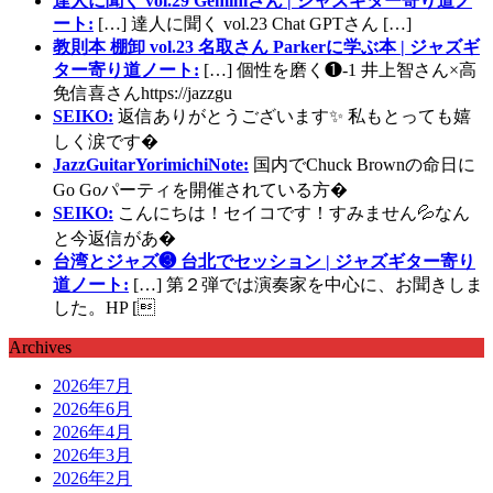
達人に聞く vol.29 Geminiさん | ジャズギター寄り道ノ
ート:
[…] 達人に聞く vol.23 Chat GPTさん […]
教則本 棚卸 vol.23 名取さん Parkerに学ぶ本 | ジャズギ
ター寄り道ノート:
[…] 個性を磨く❶-1 井上智さん×高
免信喜さんhttps://jazzgu
SEIKO:
返信ありがとうございます✨ 私もとっても嬉
しく涙です�
JazzGuitarYorimichiNote:
国内でChuck Brownの命日に
Go Goパーティを開催されている方�
SEIKO:
こんにちは！セイコです！すみません💦なん
と今返信があ�
台湾とジャズ❸ 台北でセッション | ジャズギター寄り
道ノート:
[…] 第２弾では演奏家を中心に、お聞きしま
した。HP [
Archives
2026年7月
2026年6月
2026年4月
2026年3月
2026年2月