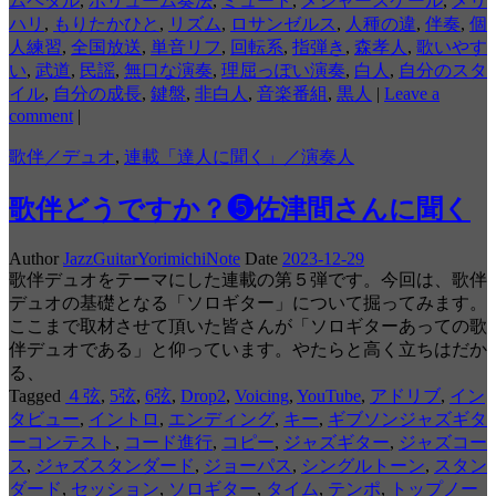
ムペダル
,
ボリューム奏法
,
ミュート
,
メジャースケール
,
メリ
ハリ
,
もりたかひと
,
リズム
,
ロサンゼルス
,
人種の違
,
伴奏
,
個
人練習
,
全国放送
,
単音リフ
,
回転系
,
指弾き
,
森孝人
,
歌いやす
い
,
武道
,
民謡
,
無口な演奏
,
理屈っぽい演奏
,
白人
,
自分のスタ
イル
,
自分の成長
,
鍵盤
,
非白人
,
音楽番組
,
黒人
|
Leave a
comment
|
歌伴／デュオ
,
連載「達人に聞く」／演奏人
歌伴どうですか？❺佐津間さんに聞く
Author
JazzGuitarYorimichiNote
Date
2023-12-29
歌伴デュオをテーマにした連載の第５弾です。今回は、歌伴
デュオの基礎となる「ソロギター」について掘ってみます。
ここまで取材させて頂いた皆さんが「ソロギターあっての歌
伴デュオである」と仰っています。やたらと高く立ちはだか
る、
Tagged
４弦
,
5弦
,
6弦
,
Drop2
,
Voicing
,
YouTube
,
アドリブ
,
イン
タビュー
,
イントロ
,
エンディング
,
キー
,
ギブソンジャズギタ
ーコンテスト
,
コード進行
,
コピー
,
ジャズギター
,
ジャズコー
ス
,
ジャズスタンダード
,
ジョーパス
,
シングルトーン
,
スタン
ダード
,
セッション
,
ソロギター
,
タイム
,
テンポ
,
トップノー