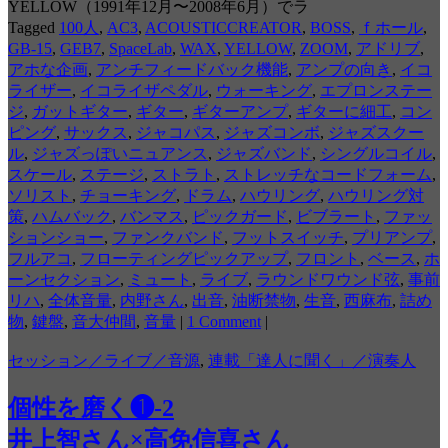
YELLOW（1991年12月〜2008年6月）でラ
Tagged
100人
,
AC3
,
ACOUSTICCREATOR
,
BOSS
,
ｆホール
,
GB-15
,
GEB7
,
SpaceLab
,
WAX
,
YELLOW
,
ZOOM
,
アドリブ
,
アホな企画
,
アンチフィードバック機能
,
アンプの向き
,
イコ
ライザー
,
イコライザペダル
,
ウォーキング
,
エプロンステー
ジ
,
ガットギター
,
ギター
,
ギターアンプ
,
ギターに細工
,
コン
ピング
,
サックス
,
ジャコパス
,
ジャズコンボ
,
ジャズスクー
ル
,
ジャズっぽいニュアンス
,
ジャズバンド
,
シングルコイル
,
スケール
,
ステージ
,
ストラト
,
ストレッチなコードフォーム
,
ソリスト
,
チョーキング
,
ドラム
,
ハウリング
,
ハウリング対
策
,
ハムバック
,
バンマス
,
ピックガード
,
ビブラート
,
ファッ
ションショー
,
ファンクバンド
,
フットスイッチ
,
プリアンプ
,
フルアコ
,
フローティングピックアップ
,
フロント
,
ベース
,
ホ
ーンセクション
,
ミュート
,
ライブ
,
ラウンドワウンド弦
,
事前
リハ
,
全体音量
,
内野さん
,
出音
,
油断禁物
,
生音
,
西麻布
,
詰め
物
,
鍵盤
,
音大仲間
,
音量
|
1 Comment
|
セッション／ライブ／音源
,
連載「達人に聞く」／演奏人
個性を磨く❶-2
井上智さん×高免信喜さん