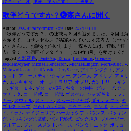
歌伴／デュオ
,
連載「達人に聞く」／演奏人
歌伴どうですか？❻森さんに聞く
Author
JazzGuitarYorimichiNote
Date
2024-03-18
「歌伴どうですか？」の連載も６回を迎えました。今回は海
を越えて、ロサンゼルスで活躍されています森孝人（たかひ
と）さんに、お話をお伺いします。 森さんには、連載「達
人に聞く」の初回インタビュー（2019年3月）を受けてくだ
Tagged
４和音系
,
DanteNightShow
,
EricDarius
,
Goapele
,
JackiemJoyner
,
MichaelHenderson
,
MichaelLington
,
MoriMusicTV
,
MotownRecord
,
PattiAustin
,
TerrySteele
,
アイコンタクト
,
アク
セント
,
アコースティックギター
,
アジア人
,
アドリブ
,
アメリ
カ
,
エレキギター
,
オーストラリア
,
オブリ
,
カントリー
,
ギタ
ー
,
ギター１本
,
ギターの役割
,
ギターの特性
,
グルーブ
,
クロ
マチック
,
コード感
,
コード譜
,
ゴスペル
,
ジャズギター
,
シン
ガー
,
スウェル
,
ストラト
,
スムースジャズ
,
ダイナミクス
,
ダ
ブルストップ
,
だらしない演奏
,
テクニック
,
テンポ
,
トライア
ド
,
ドラム
,
ナイジェリア
,
パーカッシブ
,
バウンス
,
バッキン
グ
,
バッキングの基礎
,
バンド形式
,
ピック弾き
,
ブルージー
,
フルアコ
,
プレースメント
,
ベース
,
ペンタトニック
,
ボリュー