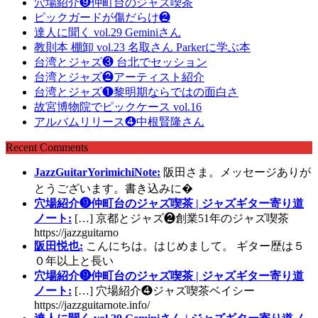
穴場紹介❾仲町台のジャズ喫茶
ピックガードが傷だらけ❷
達人に聞く vol.29 Geminiさん
教則本 棚卸 vol.23 名取さん Parkerに学ぶ本
台湾とジャズ❸ 台北でセッション
台湾とジャズ❷アーティスト紹介
台湾とジャズ❶黎明期ならではの面白さ
故宮博物院でピックケース vol.16
アルバムリリース❹中根賢隆さん
Recent Comments
JazzGuitarYorimichiNote:
阪田さま。メッセージありが
とうございます。書き込みに�
穴場紹介❾仲町台のジャズ喫茶 | ジャズギター寄り道
ノート:
[…] 京都とジャズ❷創業51年のジャズ喫茶
https://jazzguitarno
阪田悦也:
こんにちは。はじめまして。 ギター歴は５
０年以上と長い
穴場紹介❾仲町台のジャズ喫茶 | ジャズギター寄り道
ノート:
[…] 穴場紹介❹ジャズ喫茶ベイシー
https://jazzguitarnote.info/