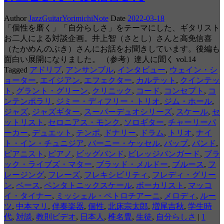
Author
JazzGuitarYorimichiNote
Date
2022-03-18
「個性を磨く」「自分らしさ」をテーマにした、ギタリスト
お二人による対談企画。井上智（さとし）さんと高免信喜
（たかめんのぶき）さんにお話をお聞きしています。後編も
面白い展開になりました。 （参考）達人に聞く vol.14
Tagged
アドリブ
,
アンサンブル
,
インタビュー
,
ウェイン・シ
ョーター
,
エイジアン
,
エフェクター
,
カルテット
,
クインテッ
ト
,
グラント・グリーン
,
クリニック
,
コード
,
コンセプト
,
コ
ンテンポラリ
,
ジミー・ディフリー・トリオ
,
ジム・ホール
,
ジャズ
,
ジャズギター
,
スーパーデュオシリーズ
,
スケール
,
セ
ットリスト
,
セロニアス・モンク
,
ソロギター
,
チャーリーパ
ーカー
,
デュエット
,
テンポ
,
ドナリー
,
ドラム
,
トリオ
,
ナイ
ト・イン・チュニジア
,
バーニー・ケッセル
,
バップ
,
バンド
,
ピアニスト
,
ピアノ
,
ビッグバンド
,
ビレッジバンガード
,
ブラ
ック・ライブズ・マター
,
ブラッド・メルドー
,
ブルース
,
フ
レージング
,
フレーズ
,
フレキシビリティ
,
フレディ・グリー
ン
,
ベース
,
ペンタトニックスケール
,
ボーカリスト
,
マッコ
イ・タイナー
,
ミッシェル・ペトロチアーニ
,
メロディ
,
ルー
ツ
,
中本マリ
,
伴奏楽器
,
個性
,
北床宗太郎
,
増尾吉秋
,
学生時
代
,
対談
,
教則ビデオ
,
日本人
,
椎名豊
,
生徒
,
自分らしさ
|
1