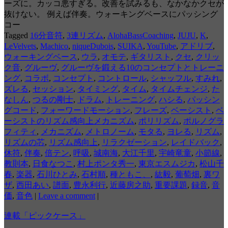
ーズに。カッコ悪すぎる。改善を試みるも、なかなかクセが
抜けない。 例えば伴奏。ウォーキングベースにパッシング
コー
Tagged
16分音符
,
3連リズム
,
AlohaBassCoaching
,
JUJU
,
K
,
LeVelvets
,
Machico
,
niqueDubois
,
SUIKA
,
YouTube
,
アドリブ
,
ウォーキングベース
,
ウラ
,
オモテ
,
ギタリスト
,
クセ
,
クリッ
ク音
,
グルーヴ
,
グルーヴを鍛える10のコンセプトとトレーニ
ング
,
コラボ
,
コンセプト
,
コントロール
,
シャッフル
,
すみれ
,
ズレる
,
セッション
,
タイミング
,
タイム
,
タイムチェンジ
,
た
なしん
,
つるの剛士
,
ドラム
,
トレーニング
,
ハシる
,
パッシン
グコード
,
フォーワードモーション
,
フレーズ
,
ベーシスト
,
ベ
ーシストのリズム感向上メカニズム
,
ポリリズム
,
ポルノグラ
フィティ
,
メカニズム
,
メトロノーム
,
モタる
,
ヨレる
,
リズム
,
リズムの芯
,
リズム感向上
,
リラクゼーション
,
レイドバック
,
休符
,
伴奏
,
倍テン
,
呼吸
,
城南海
,
大江千里
,
宇崎竜童
,
小節線
,
教則本
,
日食なつこ
,
村上ポンタ秀一
,
東京エスムジカ
,
松山千
春
,
楽器
,
石川ひとみ
,
石村順
,
種ともこ、
,
紘毅
,
葡萄畑
,
裏ワ
ザ
,
西田あい
,
譜面
,
豊永利行
,
近藤房之助
,
重要課題
,
録音
,
音
価
,
音色
|
Leave a comment
|
連載「ピックケース」