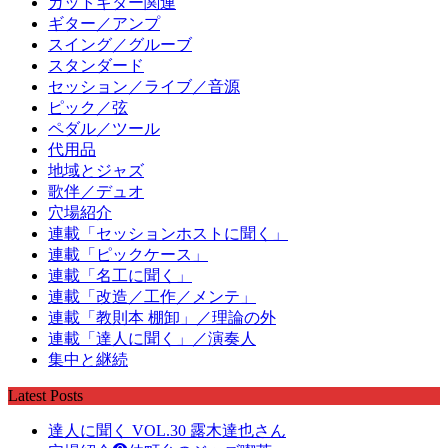
ガットギター関連
ギター／アンプ
スイング／グルーブ
スタンダード
セッション／ライブ／音源
ピック／弦
ペダル／ツール
代用品
地域とジャズ
歌伴／デュオ
穴場紹介
連載「セッションホストに聞く」
連載「ピックケース」
連載「名工に聞く」
連載「改造／工作／メンテ」
連載「教則本 棚卸」／理論の外
連載「達人に聞く」／演奏人
集中と継続
Latest Posts
達人に聞く VOL.30 露木達也さん