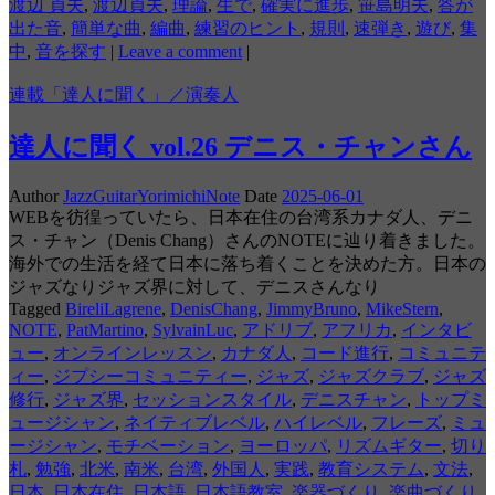
渡辺 貞夫
,
渡辺貞夫
,
理論
,
生で
,
確実に進歩
,
笹島明夫
,
答が
出た音
,
簡単な曲
,
編曲
,
練習のヒント
,
規則
,
速弾き
,
遊び
,
集
中
,
音を探す
|
Leave a comment
|
連載「達人に聞く」／演奏人
達人に聞く vol.26 デニス・チャンさん
Author
JazzGuitarYorimichiNote
Date
2025-06-01
WEBを彷徨っていたら、日本在住の台湾系カナダ人、デニ
ス・チャン（Denis Chang）さんのNOTEに辿り着きました。
海外での生活を経て日本に落ち着くことを決めた方。日本の
ジャズなりジャズ界に対して、デニスさんなり
Tagged
BireliLagrene
,
DenisChang
,
JimmyBruno
,
MikeStern
,
NOTE
,
PatMartino
,
SylvainLuc
,
アドリブ
,
アフリカ
,
インタビ
ュー
,
オンラインレッスン
,
カナダ人
,
コード進行
,
コミュニテ
ィー
,
ジプシーコミュニティー
,
ジャズ
,
ジャズクラブ
,
ジャズ
修行
,
ジャズ界
,
セッションスタイル
,
デニスチャン
,
トップミ
ュージシャン
,
ネイティブレベル
,
ハイレベル
,
フレーズ
,
ミュ
ージシャン
,
モチベーション
,
ヨーロッパ
,
リズムギター
,
切り
札
,
勉強
,
北米
,
南米
,
台湾
,
外国人
,
実践
,
教育システム
,
文法
,
日本
,
日本在住
,
日本語
,
日本語教室
,
楽器づくり
,
楽曲づくり
,