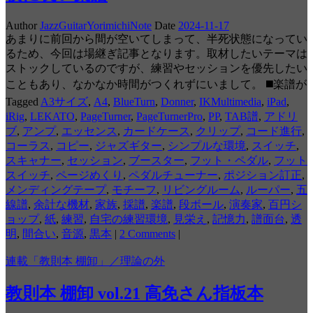
Author
JazzGuitarYorimichiNote
Date
2024-11-17
あまりに前回から間が空いてしまって、半死状態になってい
るため、今回は場継ぎ記事となります。取材したいテーマは
ストックしているのですが、練習やセッションを優先したい
こともあり、なかなか時間がつくれずにいまして。 ◼️楽譜が
Tagged
A3サイズ
,
A4
,
BlueTurn
,
Donner
,
IKMultimedia
,
iPad
,
iRig
,
LEKATO
,
PageTurner
,
PageTurnerPro
,
PP
,
TAB譜
,
アドリ
ブ
,
アンプ
,
エッセンス
,
カードケース
,
クリップ
,
コード進行
,
コーラス
,
コピー
,
ジャズギター
,
シンプルな環境
,
スイッチ
,
スキャナー
,
セッション
,
ブースター
,
フット・ペダル
,
フット
スイッチ
,
ページめくり
,
ペダルチューナー
,
ポジション訂正
,
メンディングテープ
,
モチーフ
,
リビングルーム
,
ルーパー
,
五
線譜
,
余計な機材
,
家族
,
採譜
,
楽譜
,
段ボール
,
演奏家
,
百円シ
ョップ
,
紙
,
練習
,
自宅の練習環境
,
見栄え
,
記憶力
,
譜面台
,
透
明
,
間合い
,
音源
,
黒本
|
2 Comments
|
連載「教則本 棚卸」／理論の外
教則本 棚卸 vol.21 高免さん指板本