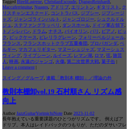
Tagged
BireliLagrene
,
ChristianEscoude
,
DjangoReinhardt
,
Maccaferriguitar
,
Nuages
,
アドリブ
,
エリントン
,
ギタリスト
,
ク
リスチャンエスクード
,
コントラバス
,
ジプシー
,
ジプシージ
ャズ
,
ジャンゴラインハルト
,
ジャンゴロジー
,
シュクルドル
ジュ
,
ステファングラッペリ
,
ダンスホール
,
ドイツ軍占領下
,
トノンレバン
,
ドラム
,
ナチス
,
バイオリン
,
パリ
,
ピアノ
,
ピッ
ク
,
ピックケース
,
ビレリラグレーン
,
フォリーベルジェール
,
フランス
,
フランスホットクラブ五重奏団
,
プロパガンダ
,
ベ
ルギー
,
マカフェリギター
,
マヌーシュジャズ
,
マヌーシュス
ウィング
,
ライブシーン
,
ルイーズ
,
レマン湖
,
ロマ
,
弦
,
旅芸
人
,
映画
,
永遠のジャンゴ
,
火傷
,
第二次世界大戦
,
菓子缶
|
Leave a comment
|
スイング／グルーブ
,
連載「教則本 棚卸」／理論の外
教則本棚卸vol.19 石村順さん リズム感
向上
Author
JazzGuitarYorimichiNote
Date
2023-11-02
長年抱えている重要課題のひとつがリズムです。 例えばア
ドリブ。本人はレイドバックのつもりが、ただのダサいフレ