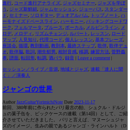
進行
,
コード進行アナライズ
,
ジャズセミナー
,
ジャズを学ぼ
う
,
ジャズ新鮮組
,
ジャムセッション
,
ジョーパス
,
スタンダー
ド
,
セミナー
,
ソロギター
,
デュオアルバム
,
トップノート
,
ハ
ーモナイズドベースライン
,
ハーモニー
,
バッキングコードワ
ーク
,
フェルマータ
,
ブルース
,
ボーカル
,
メルビンライン
,
メ
ロデ
,
メロディ
,
リズムチェンジ
,
ルバート
,
レッスン
,
ロード
マップ
,
人見知り
,
代理コード
,
個人レッスン
,
基本フレーズ
,
座談会
,
循環
,
教則動画
,
教則本
,
最終ステップ
,
歌伴
,
歌伴デュ
オ
,
歌伴脳
,
歌詞
,
潮先郁男
,
相対音感
,
移調
,
練習方法
,
菅野義
孝
,
譜面
,
転回形
,
転調
,
酒バラ
,
録音
|
Leave a comment
|
セッション／ライブ／音源
,
地域とジャズ
,
連載「達人に聞
く」／演奏人
ジャンゴの世界
Author
JazzGuitarYorimichiNote
Date
2023-11-17
前回、380年前に作られたパリ最古の飴、シュクル・ドルジ
ュの菓子缶を、ピックケースの連載（第14回）として、ご紹
介させていただきました。 パリと言えば、マヌーシュジャ
ズのイメージ。生みの親であるジャンゴ・ラインハルト（D