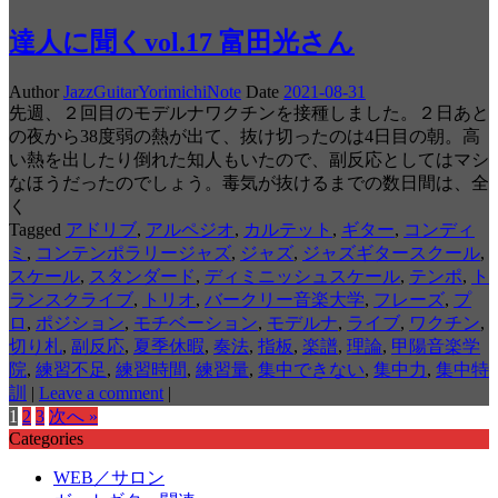
達人に聞くvol.17 富田光さん
Author
JazzGuitarYorimichiNote
Date
2021-08-31
先週、２回目のモデルナワクチンを接種しました。２日あと
の夜から38度弱の熱が出て、抜け切ったのは4日目の朝。高
い熱を出したり倒れた知人もいたので、副反応としてはマシ
なほうだったのでしょう。毒気が抜けるまでの数日間は、全
く
Tagged
アドリブ
,
アルペジオ
,
カルテット
,
ギター
,
コンディ
ミ
,
コンテンポラリージャズ
,
ジャズ
,
ジャズギタースクール
,
スケール
,
スタンダード
,
ディミニッシュスケール
,
テンポ
,
ト
ランスクライブ
,
トリオ
,
バークリー音楽大学
,
フレーズ
,
プ
ロ
,
ポジション
,
モチベーション
,
モデルナ
,
ライブ
,
ワクチン
,
切り札
,
副反応
,
夏季休暇
,
奏法
,
指板
,
楽譜
,
理論
,
甲陽音楽学
院
,
練習不足
,
練習時間
,
練習量
,
集中できない
,
集中力
,
集中特
訓
|
Leave a comment
|
1
2
3
次へ »
Categories
WEB／サロン