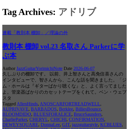
Tag Archives:
アドリブ
連載「教則本 棚卸」／理論の外
教則本 棚卸 vol.23 名取さん Parkerに学
ぶ本
Author
JazzGuitarYorimichiNote
Date
2026-06-07
久しぶりの棚卸です。 以前、井上智さんと高免信喜さんの
インタビューで、智さんから、こんな話を聞きました。「ジ
ム・ホールは『ギターばかり聴くな』と、よく言ってました
よ。管楽器ばかりのカセットテープをくれて。ベン・ウェブ
スタ
Tagged
AllenHinds
,
ANOSCARFORTREADWELL
,
AUPRIVAVE
,
BARBADOS
,
Berklee
,
BilliesBounce
,
BLOOMDIDO
,
BLUESFORALICE
,
BruceSaunders
,
CharlieParker
,
CHERYL
,
CHICHI
,
CONFIRMATION
,
DEWEYSQUARE
,
DonnaLee
,
GIT
,
jazzguitarstyle
,
KCBLUES
,