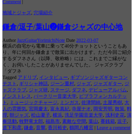
Comment
|
地域とジャズ
,
穴場紹介
鎌倉/逗子/葉山❷鎌倉ジャズの中心地
Author
JazzGuitarYorimichiNote
Date
2022-03-07
横浜の自宅から電車に乗って40分チョットということもあ
り、年に何回か鎌倉まで散策に出かけます。ただ今回ご紹介
するダフネさん（以降、敬称略）には、これまでご縁がな
く、お伺いしたことがありませんでした。 ジャズクラブ
「ダフネ
Tagged
アドリブ
,
インタビュー
,
ギブソンジャズギターコン
テスト
,
ギリシャ神話
,
ジーン重村
,
ジャズ
,
ジャズギター
,
ジ
ャズクラブ
,
ジャズ研
,
ステージ
,
ダフネ
,
デビューアルバム
,
ノンストレス
,
バークリー音楽大学
,
ビブラフォンカルテッ
ト
,
ミュージックチャージ
,
ミンガス
,
佐津間純
,
土屋秀樹
,
大
人の雰囲気
,
宮岡慶太
,
富永真紀
,
寺屋ナオ
,
岡安芳明
,
散策
,
料
理
,
朝ジャズ
,
松山夏子
,
横浜
,
洗足学園音楽大学
,
浅利史花
,
演
奏活動
,
牧野竜太郎
,
福島市
,
素敵な空間
,
葉山
,
賽銭箱
,
逗子
,
道下和彦
,
鎌倉
,
音響
,
香川裕史
,
鶴岡八幡宮
|
Leave a comment
|