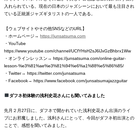
入れられている。現在の日本のジャズシーンにおいて最も注目され
ている正統派ジャズギタリストの一人である。
【ウェブサイトやその他SNSなどのURL】
・ホームページ→
https://junsatsuma.com
・YouTube
https://www.youtube.com/channel/UCfYHsH2sJ6lJxGzBhbrx1Ww
・オンラインレッスン→ https://junsatsuma.com/online-guitar-
lesson-%e3%81%ae%e3%81%94%e6%a1%88%e5%86%85/
・Twitter→ https://twitter.com/junsatsuma
・Facebook→ https://www.facebook.com/junsatsumajazzguitar
ダフネ初体験の浅利史花さんにも聞いてみました
先月２月27日に、ダフネで開かれていた浅利史花さん出演のライ
ブにお邪魔しました。浅利さんにとって、今回がダフネ初出演との
ことで、感想を聞いてみました。