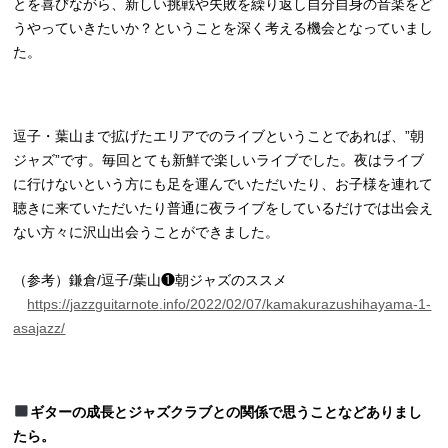
とを喜びながら、新しい挑戦や失敗を繰り返し自分自身の音楽をど
うやっていきたいか？ということを深く考える機会となっていまし
た。
逗子・葉山まで拡げたエリアでのライブということであれば、”朝
ジャズ”です。毎回とても新鮮で楽しいライブでした。夜はライブ
に行けないという方にも足を運んでいただいたり、お子様を連れて
聴きに来ていただいたり普通に夜ライブをしているだけでは出会え
ない方々に沢山出会うことができました。
（参考）鎌倉/逗子/葉山❶朝ジャズのススメ
https://jazzguitarnote.info/2022/02/07/kamakurazushihayama-1-
asajazz/
ギターの成長とジャズクラブとの関係で思うことなどありまし
たら。