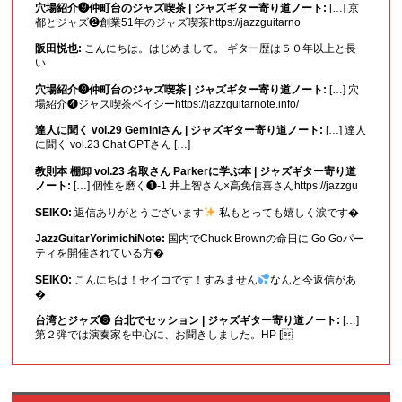
穴場紹介❾仲町台のジャズ喫茶 | ジャズギター寄り道ノート:
[…] 京
都とジャズ❷創業51年のジャズ喫茶https://jazzguitarno
阪田悦也:
こんにちは。はじめまして。 ギター歴は５０年以上と長
い
穴場紹介❾仲町台のジャズ喫茶 | ジャズギター寄り道ノート:
[…] 穴
場紹介❹ジャズ喫茶ベイシーhttps://jazzguitarnote.info/
達人に聞く vol.29 Geminiさん | ジャズギター寄り道ノート:
[…] 達人
に聞く vol.23 Chat GPTさん […]
教則本 棚卸 vol.23 名取さん Parkerに学ぶ本 | ジャズギター寄り道
ノート:
[…] 個性を磨く❶-1 井上智さん×高免信喜さんhttps://jazzgu
SEIKO:
返信ありがとうございます
私もとっても嬉しく涙です�
JazzGuitarYorimichiNote:
国内でChuck Brownの命日に Go Goパー
ティを開催されている方�
SEIKO:
こんにちは！セイコです！すみません
なんと今返信があ
�
台湾とジャズ❸ 台北でセッション | ジャズギター寄り道ノート:
[…]
第２弾では演奏家を中心に、お聞きしました。HP [