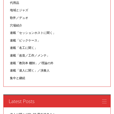
代用品
地域とジャズ
歌伴／デュオ
穴場紹介
連載「セッションホストに聞く」
連載「ピックケース」
連載「名工に聞く」
連載「改造／工作／メンテ」
連載「教則本 棚卸」／理論の外
連載「達人に聞く」／演奏人
集中と継続
Latest Posts