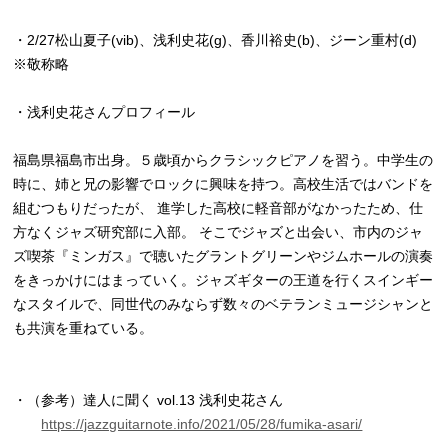
・2/27松山夏子(vib)、浅利史花(g)、香川裕史(b)、ジーン重村(d)
※敬称略
・浅利史花さんプロフィール
福島県福島市出身。５歳頃からクラシックピアノを習う。中学生の
時に、姉と兄の影響でロックに興味を持つ。高校生活ではバンドを
組むつもりだったが、 進学した高校に軽音部がなかったため、仕
方なくジャズ研究部に入部。 そこでジャズと出会い、市内のジャ
ズ喫茶『ミンガス』で聴いたグラントグリーンやジムホールの演奏
をきっかけにはまっていく。ジャズギターの王道を行くスインギー
なスタイルで、同世代のみならず数々のベテランミュージシャンと
も共演を重ねている。
・（参考）達人に聞く vol.13 浅利史花さん
https://jazzguitarnote.info/2021/05/28/fumika-asari/