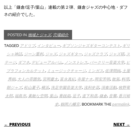
以上「鎌倉/逗子/葉山」連載の第２弾、鎌倉ジャズの中心地・ダフ
ネの紹介でした。
POSTED IN
地域とジャズ
,
穴場紹介
TAGGED
アドリブ
,
インタビュー
,
ギブソンジャズギターコンテスト
,
ギリ
シャ神話
,
ジーン重村
,
ジャズ
,
ジャズギター
,
ジャズクラブ
,
ジャズ研
,
ス
テージ
,
ダフネ
,
デビューアルバム
,
ノンストレス
,
バークリー音楽大学
,
ビ
ブラフォンカルテット
,
ミュージックチャージ
,
ミンガス
,
佐津間純
,
土屋
秀樹
,
大人の雰囲気
,
宮岡慶太
,
富永真紀
,
寺屋ナオ
,
岡安芳明
,
散策
,
料理
,
朝ジャズ
,
松山夏子
,
横浜
,
洗足学園音楽大学
,
浅利史花
,
演奏活動
,
牧野竜
太郎
,
福島市
,
素敵な空間
,
葉山
,
賽銭箱
,
逗子
,
道下和彦
,
鎌倉
,
音響
,
香川裕
史
,
鶴岡八幡宮
. BOOKMARK THE
permalink
.
POST NAVIGATION
← PREVIOUS
NEXT →