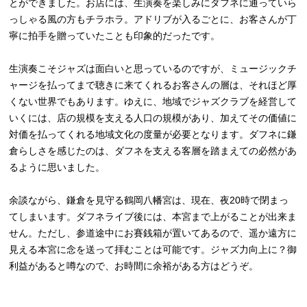
とができました。お店には、生演奏を楽しみにダフネに通っていら
っしゃる風の方もチラホラ。アドリブが入るごとに、お客さんが丁
寧に拍手を贈っていたことも印象的だったです。
生演奏こそジャズは面白いと思っているのですが、ミュージックチ
ャージを払ってまで聴きに来てくれるお客さんの層は、それほど厚
くない世界でもあります。ゆえに、地域でジャズクラブを経営して
いくには、店の規模を支える人口の規模があり、加えてその価値に
対価を払ってくれる地域文化の度量が必要となります。ダフネに鎌
倉らしさを感じたのは、ダフネを支える客層を踏まえての必然があ
るように思いました。
余談ながら、鎌倉を見守る鶴岡八幡宮は、現在、夜20時で閉まっ
てしまいます。ダフネライブ後には、本宮まで上がることが出来ま
せん。ただし、参道途中にお賽銭箱が置いてあるので、遥か遠方に
見える本宮に念を送って拝むことは可能です。ジャズ力向上に？御
利益があると噂なので、お時間に余裕がある方はどうぞ。