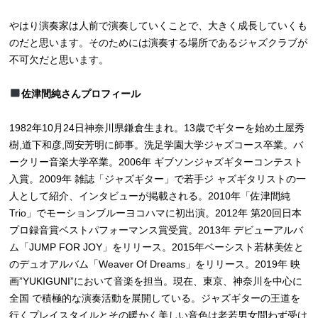
やはり演奏家は人前で演奏していくことで、大きく成長していくも
のだと思います。そのためには演奏する場所であるジャズクラブが
不可欠だと思います。
佐津間純さんプロフィール
1982年10月24日神奈川県鎌倉生まれ。13歳でギターを始め土屋秀
樹,道下和彦,岡安芳明に師事。洗足学園大学ジャズコース卒業。バ
ークリー音楽大学卒業。2006年 ギブソンジャズギターコンテスト
入賞。2009年 雑誌「ジャズギター」で若手ジ ャズギタリストの一
人として紹介、インタビューが掲載される。2010年「佐津間純
Trio」でモーションブルーヨコハマに初出演。2012年 第20回日本
プロ録音賞ベストパフォーマンス賞受賞。2013年 デビューアルバ
ム「JUMP FOR JOY」をリリース。2015年ベーシスト若林美佐と
のデュオアルバム「Weaver Of Dreams」をリリース。2019年 映
画”YUKIGUNI”において音楽を担当。現在、東京、神奈川を中心に
全国 で積極的な演奏活動を展開している。ジャズギターの王道を
行くプレイスタイルとその暖かく美しい音色は老若男女問わず受け