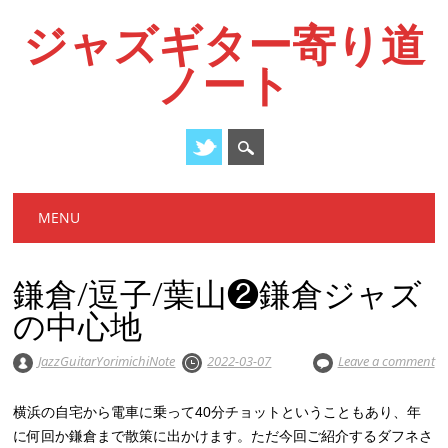
ジャズギター寄り道
ノート
Main menu
Skip
MENU
to
content
鎌倉/逗子/葉山❷鎌倉ジャズ
の中心地
JazzGuitarYorimichiNote
2022-03-07
Leave a comment
横浜の自宅から電車に乗って40分チョットということもあり、年
に何回か鎌倉まで散策に出かけます。ただ今回ご紹介するダフネさ