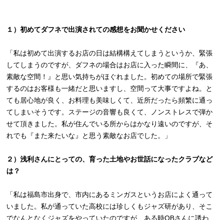
１）初めてダフネで出演されての感想をお聞かせください
「私は初めて出演するお店の日は結構構えてしまうというか、緊張
してしまうのですが、ダフネの場合はお店に入った瞬間に、『あ、
素敵な空間！』と思い気持ちがほぐれました。初めての場所で緊張
するのはお客様も一緒だと思いますし、空間って大事ですよね。と
ても居心地が良く、お料理も美味しくて、近所だったら頻繁に通っ
てしまいそうです。ステージの音響も良くて、ノンストレスで弾か
せて頂きました。私が住んでいる所からはかなり遠いのですが、そ
れでも『また来たいな』と思う素敵なお店でした。」
２）浅利さんにとっての、育った土地やお世話になったクラブなど
は？
「私は福島市出身で、市内にあるミンガスというお店によく通って
いました。私が通っていた高校には珍しくもジャズ研があり、そこ
でなんとなくジャズをやっていたのですが、ある時OBさんに誘わ