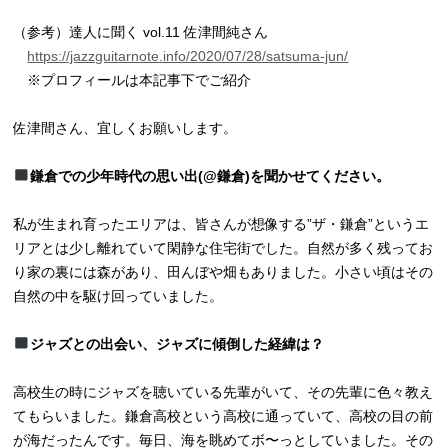
（参考）達人に聞く vol.11 佐津間純さん
https://jazzguitarnote.info/2020/07/28/satsuma-jun/
※プロフィールは本記事下でご紹介
佐津間さん、宜しくお願いします。
鎌倉での少年時代の思い出(@鎌倉)を聞かせてください。
私が生まれ育ったエリアは、皆さんが想像する”ザ・鎌倉”というエ
リアとは少し離れていて閑静な住宅街でした。自然が多く残ってお
り家の裏には森があり、田んぼや畑もありました。小さい頃はその
自然の中を駆け回っていました。
ジャズとの出会い、ジャズに傾倒した経緯は？
高校生の時にジャズを聴いている先輩がいて、その先輩に色々教え
てもらいました。鎌倉高校という高校に通っていて、高校の目の前
が海だったんです。毎日、海を眺めてボ〜っとしていました。その