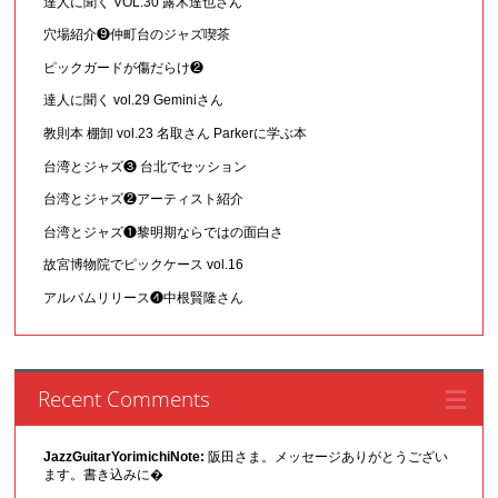
達人に聞く VOL.30 露木達也さん
穴場紹介❾仲町台のジャズ喫茶
ピックガードが傷だらけ❷
達人に聞く vol.29 Geminiさん
教則本 棚卸 vol.23 名取さん Parkerに学ぶ本
台湾とジャズ❸ 台北でセッション
台湾とジャズ❷アーティスト紹介
台湾とジャズ❶黎明期ならではの面白さ
故宮博物院でピックケース vol.16
アルバムリリース❹中根賢隆さん
Recent Comments
JazzGuitarYorimichiNote:
阪田さま。メッセージありがとうござい
ます。書き込みに�